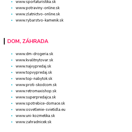
www.sportaturistika.sk
www.potraviny-online.sk
www.zlatnictvo-online.sk
www.rybarstvo-kamenik.sk
DOM, ZÁHRADA
www.dm-drogeria.sk
www.kvalitnytovar.sk
www.najvypredaj.sk
www.topvypredaj.sk
www.top-nabytok.sk
www.proti-skodcom.sk
www.retromaxishop.sk
www.superpredajca.sk
www.spotrebice-domace.sk
www.osvetlenie-svietidla.eu
www.uni-kozmetika.sk
www.zahradnicek.sk