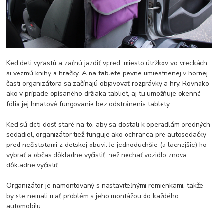
Keď deti vyrastú a začnú jazdiť vpred, miesto útržkov vo vreckách
si vezmú knihy a hračky. A na tablete pevne umiestnenej v hornej
časti organizátora sa začínajú objavovať rozprávky a hry. Rovnako
ako v prípade opísaného držiaka tabliet, aj tu umožňuje okenná
fólia jej hmatové fungovanie bez odstránenia tablety.
Keď sú deti dosť staré na to, aby sa dostali k operadlám predných
sedadiel, organizátor tiež funguje ako ochranca pre autosedačky
pred nečistotami z detskej obuvi. Je jednoduchšie (a lacnejšie) ho
vybrať a občas dôkladne vyčistiť, než nechať vozidlo znova
dôkladne vyčistiť.
Organizátor je namontovaný s nastaviteľnými remienkami, takže
by ste nemali mať problém s jeho montážou do každého
automobilu.