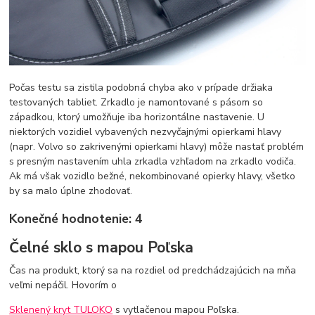
Počas testu sa zistila podobná chyba ako v prípade držiaka
testovaných tabliet. Zrkadlo je namontované s pásom so
západkou, ktorý umožňuje iba horizontálne nastavenie. U
niektorých vozidiel vybavených nezvyčajnými opierkami hlavy
(napr. Volvo so zakrivenými opierkami hlavy) môže nastať problém
s presným nastavením uhla zrkadla vzhľadom na zrkadlo vodiča.
Ak má však vozidlo bežné, nekombinované opierky hlavy, všetko
by sa malo úplne zhodovať.
Konečné hodnotenie: 4
Čelné sklo s mapou Poľska
Čas na produkt, ktorý sa na rozdiel od predchádzajúcich na mňa
veľmi nepáčil. Hovorím o
Sklenený kryt TULOKO
s vytlačenou mapou Poľska.