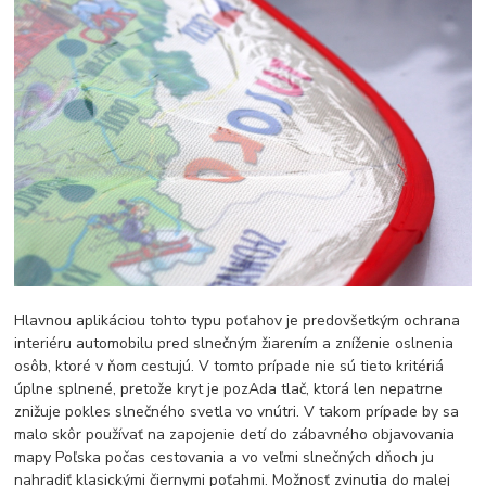
Hlavnou aplikáciou tohto typu poťahov je predovšetkým ochrana
interiéru automobilu pred slnečným žiarením a zníženie oslnenia
osôb, ktoré v ňom cestujú. V tomto prípade nie sú tieto kritériá
úplne splnené, pretože kryt je pozAda tlač, ktorá len nepatrne
znižuje pokles slnečného svetla vo vnútri. V takom prípade by sa
malo skôr používať na zapojenie detí do zábavného objavovania
mapy Poľska počas cestovania a vo veľmi slnečných dňoch ju
nahradiť klasickými čiernymi poťahmi. Možnosť zvinutia do malej