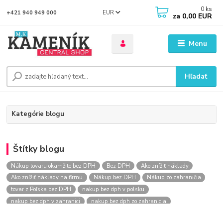
0
ks
EUR
+421 940 949 000
za
0,00 EUR
Menu
Hľadať
Kategórie blogu
Štítky blogu
Nákup tovaru okamžite bez DPH
Bez DPH
Ako znížiť náklady
Ako znížiť náklady na firmu
Nákup bez DPH
Nákup zo zahraničia
tovar z Poľska bez DPH
nakup bez dph v polsku
nakup bez dph v zahranici
nakup bez dph zo zahranicia
nákup bez dph
nákup bez dph v eu
nakupovanie na firmu bez dph