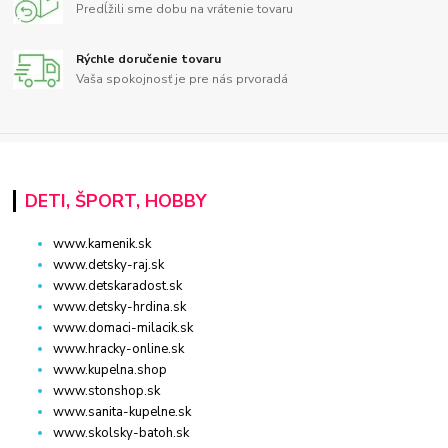
Predĺžili sme dobu na vrátenie tovaru
Rýchle doručenie tovaru
Vaša spokojnosť je pre nás prvoradá
DETI, ŠPORT, HOBBY
www.kamenik.sk
www.detsky-raj.sk
www.detskaradost.sk
www.detsky-hrdina.sk
www.domaci-milacik.sk
www.hracky-online.sk
www.kupelna.shop
www.stonshop.sk
www.sanita-kupelne.sk
www.skolsky-batoh.sk