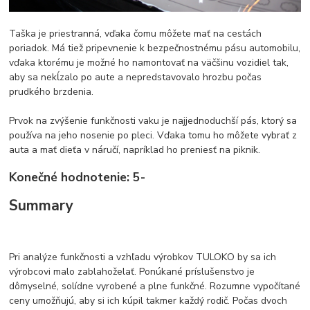
Taška je priestranná, vďaka čomu môžete mať na cestách
poriadok. Má tiež pripevnenie k bezpečnostnému pásu automobilu,
vďaka ktorému je možné ho namontovať na väčšinu vozidiel tak,
aby sa nekĺzalo po aute a nepredstavovalo hrozbu počas
prudkého brzdenia.
Prvok na zvýšenie funkčnosti vaku je najjednoduchší pás, ktorý sa
používa na jeho nosenie po pleci. Vďaka tomu ho môžete vybrať z
auta a mať dieťa v náručí, napríklad ho preniesť na piknik.
Konečné hodnotenie: 5-
Summary
Pri analýze funkčnosti a vzhľadu výrobkov TULOKO by sa ich
výrobcovi malo zablahoželať. Ponúkané príslušenstvo je
dômyselné, solídne vyrobené a plne funkčné. Rozumne vypočítané
ceny umožňujú, aby si ich kúpil takmer každý rodič. Počas dvoch