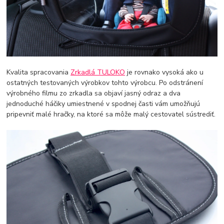
Kvalita spracovania
Zrkadlá TULOKO
je rovnako vysoká ako u
ostatných testovaných výrobkov tohto výrobcu. Po odstránení
výrobného filmu zo zrkadla sa objaví jasný odraz a dva
jednoduché háčiky umiestnené v spodnej časti vám umožňujú
pripevniť malé hračky, na ktoré sa môže malý cestovatel sústrediť.