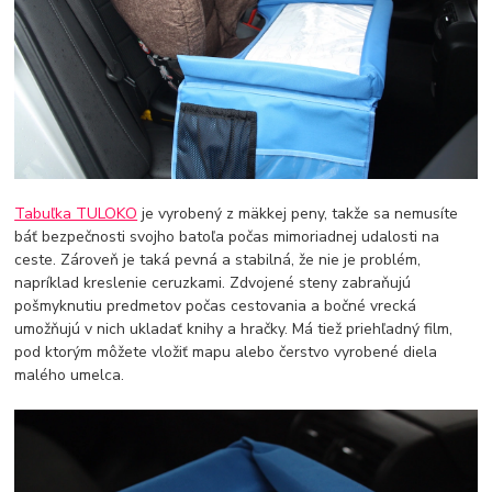
Tabuľka TULOKO
je vyrobený z mäkkej peny, takže sa nemusíte
báť bezpečnosti svojho batoľa počas mimoriadnej udalosti na
ceste. Zároveň je taká pevná a stabilná, že nie je problém,
napríklad kreslenie ceruzkami. Zdvojené steny zabraňujú
pošmyknutiu predmetov počas cestovania a bočné vrecká
umožňujú v nich ukladať knihy a hračky. Má tiež priehľadný film,
pod ktorým môžete vložiť mapu alebo čerstvo vyrobené diela
malého umelca.