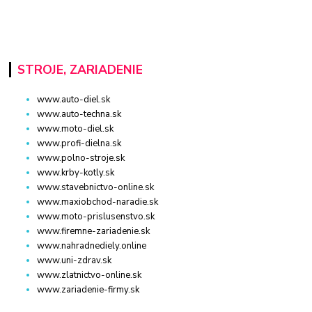
STROJE, ZARIADENIE
www.auto-diel.sk
www.auto-techna.sk
www.moto-diel.sk
www.profi-dielna.sk
www.polno-stroje.sk
www.krby-kotly.sk
www.stavebnictvo-online.sk
www.maxiobchod-naradie.sk
www.moto-prislusenstvo.sk
www.firemne-zariadenie.sk
www.nahradnediely.online
www.uni-zdrav.sk
www.zlatnictvo-online.sk
www.zariadenie-firmy.sk