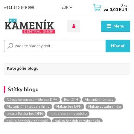
0
ks
EUR
+421 940 949 000
za
0,00 EUR
Menu
Hľadať
Kategórie blogu
Štítky blogu
Nákup tovaru okamžite bez DPH
Bez DPH
Ako znížiť náklady
Ako znížiť náklady na firmu
Nákup bez DPH
Nákup zo zahraničia
tovar z Poľska bez DPH
nakup bez dph v polsku
nakup bez dph v zahranici
nakup bez dph zo zahranicia
nákup bez dph
nákup bez dph v eu
nakupovanie na firmu bez dph