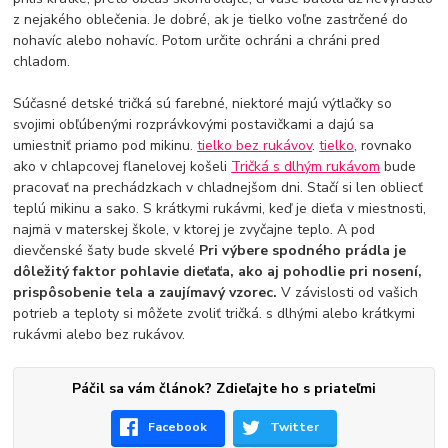
z nejakého oblečenia. Je dobré, ak je tielko voľne zastrčené do
nohavíc alebo nohavíc. Potom určite ochráni a chráni pred
chladom.
Súčasné detské tričká sú farebné, niektoré majú výtlačky so
svojimi obľúbenými rozprávkovými postavičkami a dajú sa
umiestniť priamo pod mikinu.
tielko bez rukávov
.
tielko
, rovnako
ako v chlapcovej flanelovej košeli
Tričká s dlhým rukávom
bude
pracovať na prechádzkach v chladnejšom dni. Stačí si len obliecť
teplú mikinu a sako. S krátkymi rukávmi, keď je dieťa v miestnosti,
najmä v materskej škole, v ktorej je zvyčajne teplo. A pod
dievčenské šaty bude skvelé
Pri výbere spodného prádla je
dôležitý faktor pohlavie dieťaťa, ako aj pohodlie pri nosení,
prispôsobenie tela a zaujímavý vzorec.
V závislosti od vašich
potrieb a teploty si môžete zvoliť tričká. s dlhými alebo krátkymi
rukávmi alebo bez rukávov.
Páčil sa vám článok? Zdieľajte ho s priateľmi
Facebook
Twitter