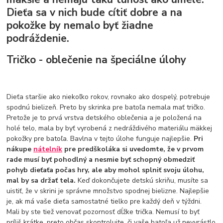
Dieťa sa v nich bude cítiť dobre a na
pokožke by nemalo byť žiadne
podráždenie.
Tričko - oblečenie na špeciálne úlohy
Dieťa staršie ako niekoľko rokov, rovnako ako dospelý, potrebuje
spodnú bielizeň. Preto by skrinka pre batoľa nemala mať tričko.
Pretože je to prvá vrstva detského oblečenia a je položená na
holé telo, mala by byť vyrobená z nedráždivého materiálu mäkkej
pokožky pre batoľa. Bavlna v tejto úlohe funguje najlepšie.
Pri
nákupe
nátelník
pre predškoláka si uvedomte, že v prvom
rade musí byť pohodlný a nesmie byť schopný obmedziť
pohyb dieťaťa počas hry, ale aby mohol splniť svoju úlohu,
mal by sa držať tela.
Keď dokončujete detskú skriňu, musíte sa
uistiť, že v skrini je správne množstvo spodnej bielizne. Najlepšie
je, ak má vaše dieťa samostatné tielko pre každý deň v týždni.
Mali by ste tiež venovať pozornosť dĺžke trička. Nemusí to byť
príliš krátke, preto občas skontrolujte, či vaše batoľa už nevyrástlo