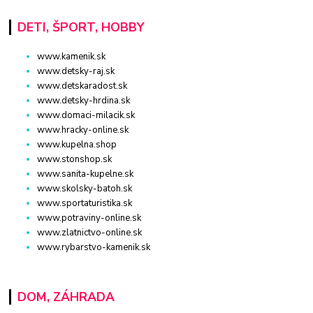
DETI, ŠPORT, HOBBY
www.kamenik.sk
www.detsky-raj.sk
www.detskaradost.sk
www.detsky-hrdina.sk
www.domaci-milacik.sk
www.hracky-online.sk
www.kupelna.shop
www.stonshop.sk
www.sanita-kupelne.sk
www.skolsky-batoh.sk
www.sportaturistika.sk
www.potraviny-online.sk
www.zlatnictvo-online.sk
www.rybarstvo-kamenik.sk
DOM, ZÁHRADA