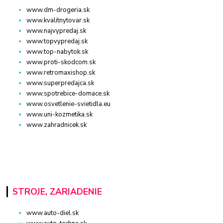
www.dm-drogeria.sk
www.kvalitnytovar.sk
www.najvypredaj.sk
www.topvypredaj.sk
www.top-nabytok.sk
www.proti-skodcom.sk
www.retromaxishop.sk
www.superpredajca.sk
www.spotrebice-domace.sk
www.osvetlenie-svietidla.eu
www.uni-kozmetika.sk
www.zahradnicek.sk
STROJE, ZARIADENIE
www.auto-diel.sk