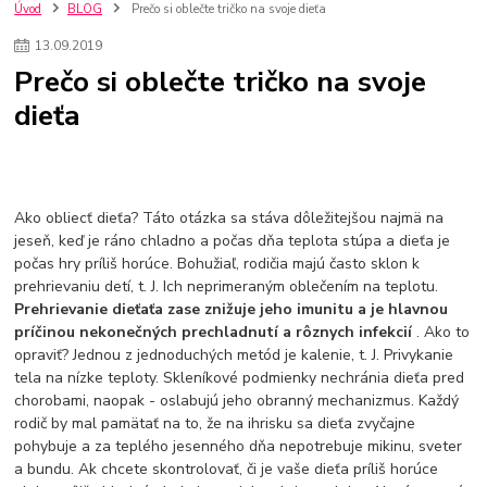
szco nakup bez dph
Smart hodinky pre deti
Úvod
BLOG
Prečo si oblečte tričko na svoje dieťa
Vyberáme 11 najväčších plyšových hračiek
Plyšové hračky
13
.
09
.
2019
Plyšový macovia
10 jedinečných súprav Lego Star Wars
Prečo si oblečte tričko na svoje
Lego Star Wars
Darčeky na Vianoce 2019
dieťa
Vianočný darček pre dievča do 20€
Darčeky pre dievčatá
Star Wars
Hry pre deti
Skladačky pre deti
Kedy by malo batoľa meniť posteľ?
Detské postele
Detský nábytok
L.O.L. Surprise
L.O.L. Surprise bábiky
L.O.L. Surprise autíčka
L.O.L. Surprise zvieratká
L.O.L. Surprise hračky
Ako obliecť dieťa? Táto otázka sa stáva dôležitejšou najmä na
L.O.L. Surprise domčeky
L.O.L. Surprise postavičky
jeseň, keď je ráno chladno a počas dňa teplota stúpa a dieťa je
počas hry príliš horúce. Bohužiaľ, rodičia majú často sklon k
L.O.L. Surprise zberateľské figúrky
L.O.L. OMG
L.O.L. OMG Bábiky
prehrievaniu detí, t. J. Ich neprimeraným oblečením na teplotu.
Prehrievanie dieťaťa zase znižuje jeho imunitu a je hlavnou
príčinou nekonečných prechladnutí a rôznych infekcií
. Ako to
opraviť? Jednou z jednoduchých metód je kalenie, t. J. Privykanie
tela na nízke teploty. Skleníkové podmienky nechránia dieťa pred
chorobami, naopak - oslabujú jeho obranný mechanizmus. Každý
rodič by mal pamätať na to, že na ihrisku sa dieťa zvyčajne
pohybuje a za teplého jesenného dňa nepotrebuje mikinu, sveter
a bundu. Ak chcete skontrolovať, či je vaše dieťa príliš horúce