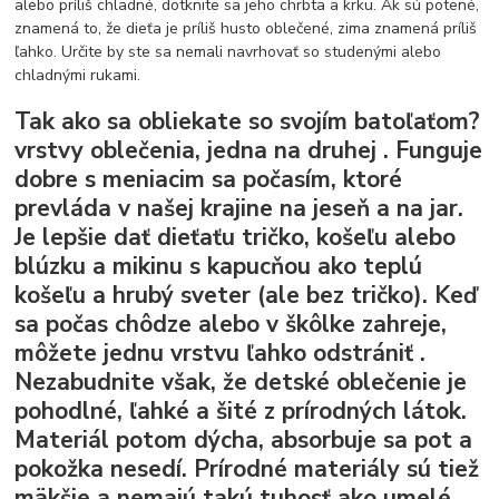
alebo príliš chladné, dotknite sa jeho chrbta a krku. Ak sú potené,
znamená to, že dieťa je príliš husto oblečené, zima znamená príliš
ľahko. Určite by ste sa nemali navrhovať so studenými alebo
chladnými rukami.
Tak ako sa obliekate so svojím batoľaťom?
vrstvy oblečenia, jedna na druhej . Funguje
dobre s meniacim sa počasím, ktoré
prevláda v našej krajine na jeseň a na jar.
Je lepšie dať dieťaťu tričko, košeľu alebo
blúzku a mikinu s kapucňou ako teplú
košeľu a hrubý sveter (ale bez tričko).
Keď
sa počas chôdze alebo v škôlke zahreje,
môžete jednu vrstvu ľahko odstrániť
.
Nezabudnite však, že detské oblečenie je
pohodlné, ľahké a šité z prírodných látok.
Materiál potom dýcha, absorbuje sa pot a
pokožka nesedí. Prírodné materiály sú tiež
mäkšie a nemajú takú tuhosť ako umelé.