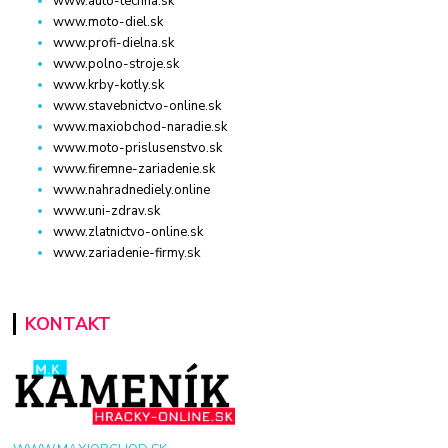
www.auto-techna.sk
www.moto-diel.sk
www.profi-dielna.sk
www.polno-stroje.sk
www.krby-kotly.sk
www.stavebnictvo-online.sk
www.maxiobchod-naradie.sk
www.moto-prislusenstvo.sk
www.firemne-zariadenie.sk
www.nahradnediely.online
www.uni-zdrav.sk
www.zlatnictvo-online.sk
www.zariadenie-firmy.sk
KONTAKT