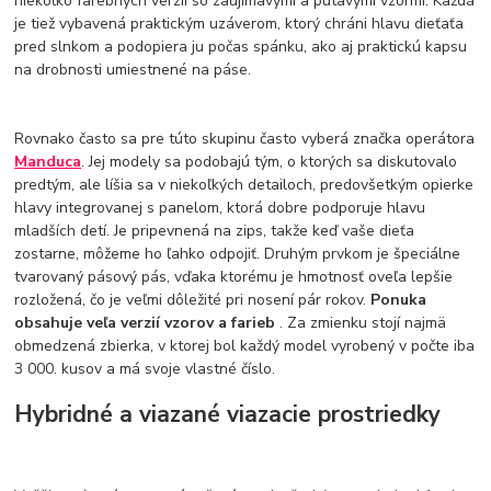
niekoľko farebných verzií so zaujímavými a pútavými vzormi. Každá
je tiež vybavená praktickým uzáverom, ktorý chráni hlavu dieťaťa
pred slnkom a podopiera ju počas spánku, ako aj praktickú kapsu
na drobnosti umiestnené na páse.
Rovnako často sa pre túto skupinu často vyberá značka operátora
Manduca
. Jej modely sa podobajú tým, o ktorých sa diskutovalo
predtým, ale líšia sa v niekoľkých detailoch, predovšetkým opierke
hlavy integrovanej s panelom, ktorá dobre podporuje hlavu
mladších detí. Je pripevnená na zips, takže keď vaše dieťa
zostarne, môžeme ho ľahko odpojiť. Druhým prvkom je špeciálne
tvarovaný pásový pás, vďaka ktorému je hmotnosť oveľa lepšie
rozložená, čo je veľmi dôležité pri nosení pár rokov.
Ponuka
obsahuje veľa verzií vzorov a farieb
. Za zmienku stojí najmä
obmedzená zbierka, v ktorej bol každý model vyrobený v počte iba
3 000. kusov a má svoje vlastné číslo.
Hybridné a viazané viazacie prostriedky