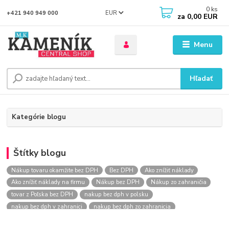
0
ks
EUR
+421 940 949 000
za
0,00 EUR
Menu
Hľadať
Kategórie blogu
Štítky blogu
Nákup tovaru okamžite bez DPH
Bez DPH
Ako znížiť náklady
Ako znížiť náklady na firmu
Nákup bez DPH
Nákup zo zahraničia
tovar z Poľska bez DPH
nakup bez dph v polsku
nakup bez dph v zahranici
nakup bez dph zo zahranicia
nákup bez dph
nákup bez dph v eu
nakupovanie na firmu bez dph