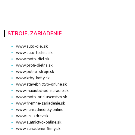
STROJE, ZARIADENIE
www.auto-diel.sk
www.auto-techna.sk
www.moto-diel.sk
www.profi-dielna.sk
www.polno-stroje.sk
www.krby-kotly.sk
www.stavebnictvo-online.sk
www.maxiobchod-naradie.sk
www.moto-prislusenstvo.sk
www.firemne-zariadenie.sk
www.nahradnediely.online
www.uni-zdrav.sk
www.zlatnictvo-online.sk
www.zariadenie-firmy.sk