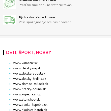
30 dní na vrátenie tovaru
Predĺžili sme dobu na vrátenie tovaru
Rýchle doručenie tovaru
Vaša spokojnosť je pre nás prvoradá
DETI, ŠPORT, HOBBY
www.kamenik.sk
www.detsky-raj.sk
www.detskaradost.sk
www.detsky-hrdina.sk
www.domaci-milacik.sk
www.hracky-online.sk
www.kupelna.shop
www.stonshop.sk
www.sanita-kupelne.sk
www.skolsky-batoh.sk