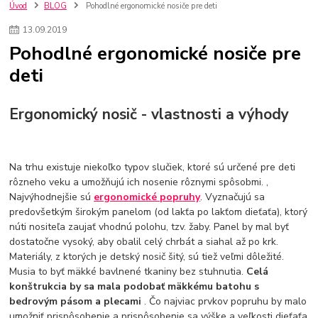
szco nakup bez dph
Smart hodinky pre deti
Úvod
BLOG
Pohodlné ergonomické nosiče pre deti
Vyberáme 11 najväčších plyšových hračiek
Plyšové hračky
13
.
09
.
2019
Plyšový macovia
10 jedinečných súprav Lego Star Wars
Pohodlné ergonomické nosiče pre
Lego Star Wars
Darčeky na Vianoce 2019
deti
Vianočný darček pre dievča do 20€
Darčeky pre dievčatá
Star Wars
Hry pre deti
Skladačky pre deti
Kedy by malo batoľa meniť posteľ?
Detské postele
Detský nábytok
L.O.L. Surprise
Ergonomický nosič - vlastnosti a výhody
L.O.L. Surprise bábiky
L.O.L. Surprise autíčka
L.O.L. Surprise zvieratká
L.O.L. Surprise hračky
L.O.L. Surprise domčeky
L.O.L. Surprise postavičky
Na trhu existuje niekoľko typov slučiek, ktoré sú určené pre deti
L.O.L. Surprise zberateľské figúrky
L.O.L. OMG
L.O.L. OMG Bábiky
rôzneho veku a umožňujú ich nosenie rôznymi spôsobmi. ,
Najvýhodnejšie sú
ergonomické popruhy
. Vyznačujú sa
predovšetkým širokým panelom (od lakťa po lakťom dieťaťa), ktorý
núti nositeľa zaujať vhodnú polohu, tzv. žaby. Panel by mal byť
dostatočne vysoký, aby obalil celý chrbát a siahal až po krk.
Materiály, z ktorých je detský nosič šitý, sú tiež veľmi dôležité.
Musia to byť mäkké bavlnené tkaniny bez stuhnutia.
Celá
konštrukcia by sa mala podobať mäkkému batohu s
bedrovým pásom a plecami
. Čo najviac prvkov popruhu by malo
umožniť prispôsobenie a prispôsobenie sa výške a veľkosti dieťaťa