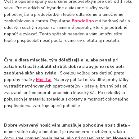
Vyššie opísané spony sú určené predovšetkým pre deti od 1 roku
veku. Pre mladých sú hybridné a viazané slučky oveľa
pohodlnejšie a predovšetkým lepšie odľahčenie a umožnenie
zaokrúhľovania chrbta. Populárna
Bondolino
má bedrový pás s
odolným suchým zipsom a ramenné popruhy, ktoré je potrebné
napnúť a zviazať. Tento spôsob nasadenia vám umožní ešte
lepšie prispôsobiť nosič podľa rozmerov dieťaťa aj nositeľa.
Čím je dieťa mladšie, tým dôležitejšie je, aby panel pri
zatiahnutí paží zabalil chrbát dobre a aby jeho ruky boli
zaoblené skôr ako zvislo
. Skvelou voľbou pre deti sú preto
popruhy značky
Mei Tai
. Na prvý pohľad môžu dlhé pruhy látky
vystrašiť netrénovaných opatrovateľov - pásy aj brušný pás sú
zviazané, pričom popruh pripomína klasický šál. Po niekoľkých
pokusoch je materiál spravidla skrotený a možnosť dokonalého
prispôsobenia zaručuje úplné pohodlie.
Dobre vybavený nosič vám umožňuje pohodlne nosiť dieťa
-
máme voľné ruky a hmotnosť je rovnomerne rozložená, vďaka
čomu sme unavení oveľa menej ako pri nosení batoliat.
Nosenie v