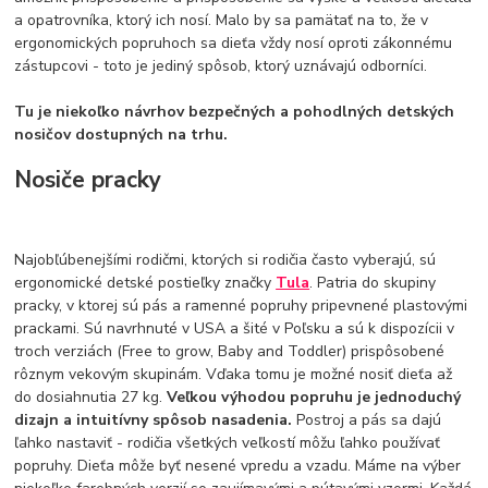
a opatrovníka, ktorý ich nosí. Malo by sa pamätať na to, že v
ergonomických popruhoch sa dieťa vždy nosí oproti zákonnému
zástupcovi - toto je jediný spôsob, ktorý uznávajú odborníci.
Tu je niekoľko návrhov bezpečných a pohodlných detských
nosičov dostupných na trhu.
Nosiče pracky
Najobľúbenejšími rodičmi, ktorých si rodičia často vyberajú, sú
ergonomické detské postieľky značky
Tula
. Patria do skupiny
pracky, v ktorej sú pás a ramenné popruhy pripevnené plastovými
prackami. Sú navrhnuté v USA a šité v Poľsku a sú k dispozícii v
troch verziách (Free to grow, Baby and Toddler) prispôsobené
rôznym vekovým skupinám. Vďaka tomu je možné nosiť dieťa až
do dosiahnutia 27 kg.
Veľkou výhodou popruhu je jednoduchý
dizajn a intuitívny spôsob nasadenia.
Postroj a pás sa dajú
ľahko nastaviť - rodičia všetkých veľkostí môžu ľahko používať
popruhy. Dieťa môže byť nesené vpredu a vzadu. Máme na výber