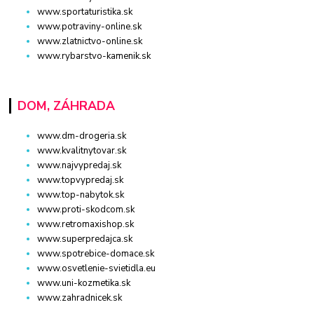
www.sportaturistika.sk
www.potraviny-online.sk
www.zlatnictvo-online.sk
www.rybarstvo-kamenik.sk
DOM, ZÁHRADA
www.dm-drogeria.sk
www.kvalitnytovar.sk
www.najvypredaj.sk
www.topvypredaj.sk
www.top-nabytok.sk
www.proti-skodcom.sk
www.retromaxishop.sk
www.superpredajca.sk
www.spotrebice-domace.sk
www.osvetlenie-svietidla.eu
www.uni-kozmetika.sk
www.zahradnicek.sk