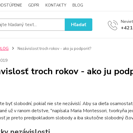
ODSTÚPENIE
GDPR
KONTAKTY
BLOG
Neviet
Hľadať
+421
BLOG
Nezávislosť troch rokov - ako ju podporiť?
2019
vislosť troch rokov - ako ju pod
 byť slobodní, pokiaľ nie ste nezávislí. Aby sa dieťa osamostat
né už v ranom detstve, "napísala Maria Montessori, tvorkyňa je
sť je preto predpokladom slobody a iba skutočne slobodný člove
tky nezávislosti