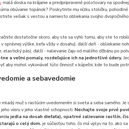
k
, malá doska na krájanie a predpripravené polotovary na spodnej 
úma obúvanie topánok? Poskytnite mu nízku stoličku, pohodlné 
stnite vešiak s vestou a namiesto obliekania svojho dvojročného
začnite dostatočne skoro, aby ste sa vyhli tomu, aby ste to robil
v správnej výške, kefa vždy v dosahu), ďalší deň - obliekanie noh
e, elastický pás), ďalší - nalievanie čaju od malého džbánu po pohá
ne a veľmi pomaly, rozdeľujúce ich na jednotlivé údery.
Je
yť aby mohol vykonávať túto činnosť v kúpeľni, kde to bude pot
edomie a sebavedomie
je mladý muž s rastúcim uvedomením si sveta a seba samého. Je do
 jeho vieru v jeho vlastné schopnosti.
Nechajte svoje prvé pov
rciu jedla na dosah dieťaťa), opatrné zalievanie rastlín, čis
 starajú o celý dom.
je súčasťou toho, čo má vplyv na to, ako s