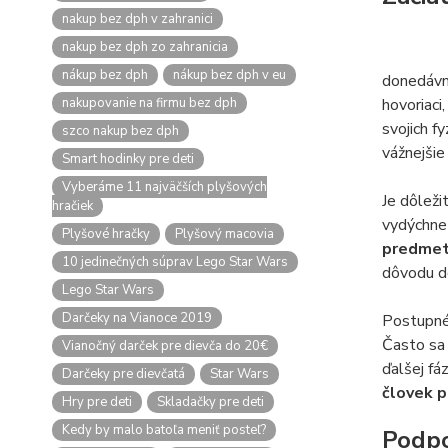
nakup bez dph v zahranici
nakup bez dph zo zahranicia
nákup bez dph
nákup bez dph v eu
donedávna
nakupovanie na firmu bez dph
hovoriaci
svojich f
szco nakup bez dph
vážnejšie
Smart hodinky pre deti
Vyberáme 11 najväčších plyšových
Je dôleži
hračiek
vydýchne
Plyšové hračky
Plyšový macovia
predmet 
10 jedinečných súprav Lego Star Wars
dôvodu dô
Lego Star Wars
Darčeky na Vianoce 2019
Postupné 
Často sa 
Vianočný darček pre dievča do 20€
ďalšej fá
Darčeky pre dievčatá
Star Wars
človek p
Hry pre deti
Skladačky pre deti
Kedy by malo batoľa meniť posteľ?
Podpo