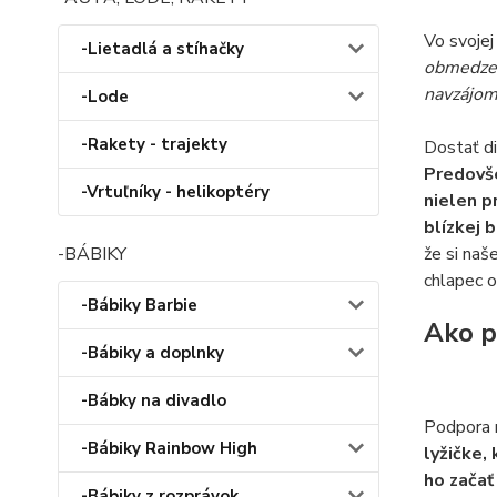
Vo svojej
-Lietadlá a stíhačky
obmedzen
navzájom 
-Lode
-Rakety - trajekty
Dostať di
Predovše
-Vrtuľníky - helikoptéry
nielen p
blízkej 
-BÁBIKY
že si naš
chlapec 
-Bábiky Barbie
Ako p
-Bábiky a doplnky
-Bábky na divadlo
Podpora n
-Bábiky Rainbow High
lyžičke,
ho začať
-Bábiky z rozprávok