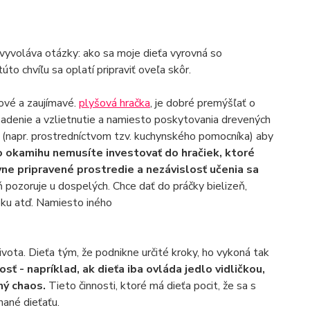
o vyvoláva otázky: ako sa moje dieťa vyrovná so
o chvíľu sa oplatí pripraviť oveľa skôr.
nové a zaujímavé.
plyšová hračka
, je dobré premýšľať o
sadenie a vzlietnutie a namiesto poskytovania drevených
 (napr. prostredníctvom tzv. kuchynského pomocníka) aby
 okamihu nemusíte investovať do hračiek, ktoré
vne pripravené prostredie a nezávislosť učenia sa
ň pozoruje u dospelých. Chce dať do práčky bielizeň,
loku atď. Namiesto iného
ota. Dieťa tým, že podnikne určité kroky, ho vykoná tak
sť - napríklad, ak dieťa iba ovláda jedlo vidličkou,
ný chaos.
Tieto činnosti, ktoré má dieťa pocit, že sa s
hané dieťaťu.