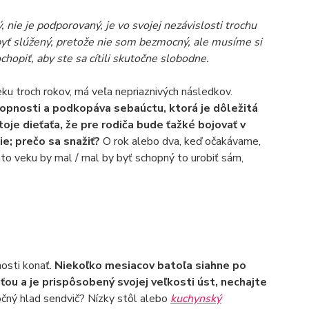
 nie je podporovaný, je vo svojej nezávislosti trochu
yť slúžený, pretože nie som bezmocný, ale musíme si
hopiť, aby ste sa cítili skutočne slobodne.
ku troch rokov, má veľa nepriaznivých následkov.
hopnosti a podkopáva sebaúctu, ktorá je dôležitá
oje dieťaťa, že pre rodiča bude ťažké bojovať v
ie; prečo sa snažiť?
O rok alebo dva, keď očakávame,
mto veku by mal / mal by byť schopný to urobiť sám,
nosti konať.
Niekoľko mesiacov batoľa siahne po
ťou a je prispôsobený svojej veľkosti úst, nechajte
očný hlad sendvič? Nízky stôl alebo
kuchynský