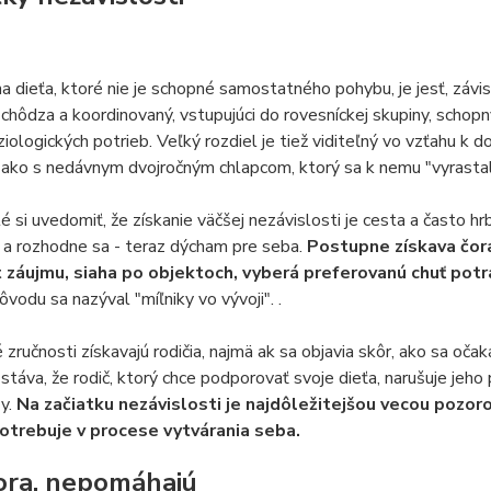
 dieťa, ktoré nie je schopné samostatného pohybu, je jesť, závisí
, chôdza a koordinovaný, vstupujúci do rovesníckej skupiny, sch
yziologických potrieb. Veľký rozdiel je tiež viditeľný vo vzťahu 
 ako s nedávnym dvojročným chlapcom, ktorý sa k nemu "vyrastal"
té si uvedomiť, že získanie väčšej nezávislosti je cesta a často hr
 a rozhodne sa - teraz dýcham pre seba.
Postupne získava čor
záujmu, siaha po objektoch, vyberá preferovanú chuť potrav
vodu sa nazýval "míľniky vo vývoji". .
zručnosti získavajú rodičia, najmä ak sa objavia skôr, ako sa očakáv
stáva, že rodič, ktorý chce podporovať svoje dieťa, narušuje jeho
zy.
Na začiatku nezávislosti je najdôležitejšou vecou pozoro
otrebuje v procese vytvárania seba.
ra, nepomáhajú