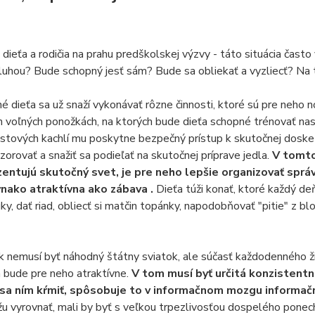
 dieťa a rodičia na prahu predškolskej výzvy - táto situácia čast
hou? Bude schopný jesť sám? Bude sa obliekať a vyzliecť? Na tút
é dieťa sa už snaží vykonávať rôzne činnosti, ktoré sú pre neho 
h voľných ponožkách, na ktorých bude dieťa schopné trénovať na
stových kachlí mu poskytne bezpečný prístup k skutočnej doske
orovať a snažiť sa podieľať na skutočnej príprave jedla.
V tomto
entujú skutočný svet, je pre neho lepšie organizovať sprá
nako atraktívna ako zábava .
Dieťa túži konať, ktoré každý de
uky, dať riad, obliecť si matčin topánky, napodobňovať "pitie" z b
 nemusí byť náhodný štátny sviatok, ale súčasť každodenného živ
 bude pre neho atraktívne.
V tom musí byť určitá konzistentno
a ním kŕmiť, spôsobuje to v informačnom mozgu informač
u vyrovnať, mali by byť s veľkou trpezlivosťou dospelého ponec