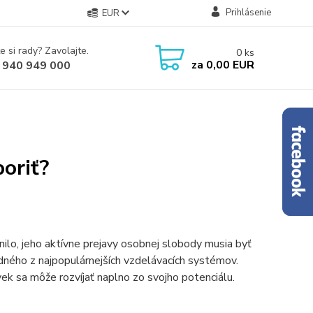
Prihlásenie
EUR
e si rady? Zavolajte.
0
ks
za
0,00 EUR
 940 949 000
poriť?
nilo, jeho aktívne prejavy osobnej slobody musia byť
dného z najpopulárnejších vzdelávacích systémov.
k sa môže rozvíjať naplno zo svojho potenciálu.