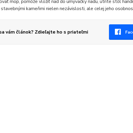
vať mop, pomôže vložiť riad do umývačky riadu, utrite stôl handr
ú stavebnými kameňmi nielen nezávislosti, ale celej jeho osobnost
 sa vám článok? Zdieľajte ho s priateľmi
Fac