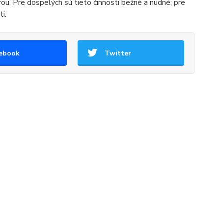
ou. Pre dospelých sú tieto činnosti bežné a nudné; pre
i.
ebook
Twitter