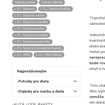
Detské postele
Detský nábytok
L.O.L. Surprise
L.O.L. Surprise bábiky
L.O.L. Surprise autíčka
Trojročné
L.O.L. Surprise zvieratká
samoobslu
L.O.L. Surprise hračky
Jednoročn
L.O.L. Surprise domčeky
kvalitnýc
L.O.L. Surprise postavičky
alebo pla
L.O.L. Surprise zberateľské figúrky
mohol poz
L.O.L. OMG
L.O.L. OMG Bábiky
nereprez
bude rov
umyť si r
Najpredávanejšie
-Potreby pre dieťa
Toto však
dlho, kým
-Doplnky pre matku a dieťa
nemôže s
ním dokáž
-AUTÁ, LODE, RAKETY