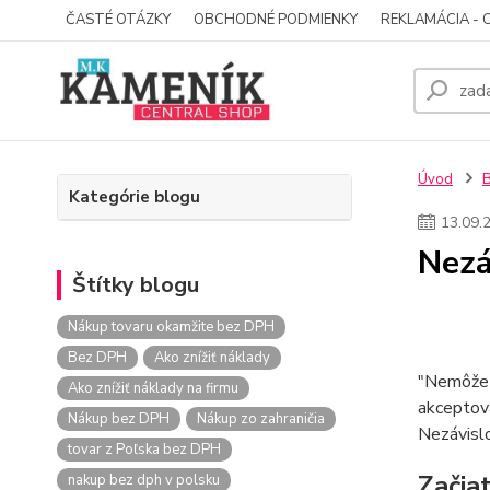
ČASTÉ OTÁZKY
OBCHODNÉ PODMIENKY
REKLAMÁCIA - 
Úvod
Kategórie blogu
13
.
09
.
Nezá
Štítky blogu
Nákup tovaru okamžite bez DPH
Bez DPH
Ako znížiť náklady
"Nemôžete
Ako znížiť náklady na firmu
akceptova
Nákup bez DPH
Nákup zo zahraničia
Nezávislo
tovar z Poľska bez DPH
Začia
nakup bez dph v polsku