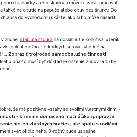
polici chladničky alebo skrinky a môžete začať pracovať.
a ľahké na obutie na papuče alebo obuv bez šnúrky. Do
 chlapca do východu mu ukážte, ako si ho môže nasadiť
i v zhone.
stabilná stolica
na dosiahnutie kohútika, uterák
avíc (pokiaľ možno z prírodných surovín, vhodné na
r ...
Zobraziť trojročné samoobslužné činnosti
dného dňa to musí byť dôkladné čistenie zubov (a tu by
rebné
bré, že má pozitívne vzťahy so svojimi vlastnými činmi -
innosti - kŕmenie domáceho maznáčika (pripravte
tenie nielen vlastných hračiek, ale spolu s rodičmi,
a mení svet okolo neho. 3-ročný bude úspešne