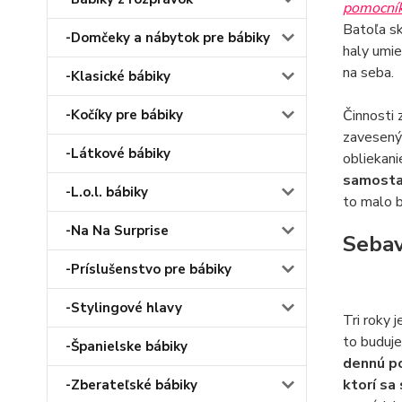
pomocní
Batoľa sk
-Domčeky a nábytok pre bábiky
haly umie
na seba.
-Klasické bábiky
-Kočíky pre bábiky
Činnosti 
zavesený 
-Látkové bábiky
obliekani
samostat
-L.o.l. bábiky
to malo b
-Na Na Surprise
Sebav
-Príslušenstvo pre bábiky
-Stylingové hlavy
Tri roky 
to buduje
-Španielske bábiky
dennú po
ktorí sa
-Zberateľské bábiky