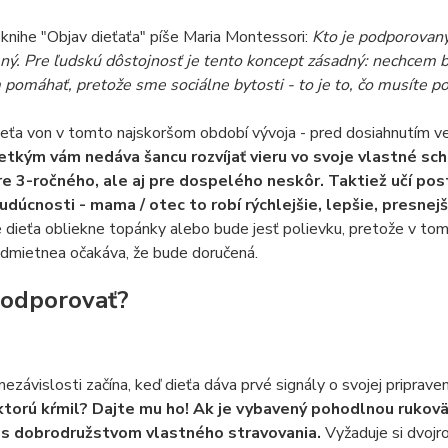
 knihe "Objav dieťaťa" píše Maria Montessori:
Kto je podporovaný,
ý. Pre ľudskú dôstojnosť je tento koncept zásadný: nechcem b
pomáhať, pretože sme sociálne bytosti - to je to, čo musíte poc
eťa von v tomto najskoršom období vývoja - pred dosiahnutím ve
tkým vám nedáva šancu rozvíjať vieru vo svoje vlastné sc
re 3-ročného, ale aj pre dospelého neskôr. Taktiež učí post
budúcnosti - mama / otec to robí rýchlejšie, lepšie, presnejš
e dieťa obliekne topánky alebo bude jesť polievku, pretože v to
odmietnea očakáva, že bude doručená.
odporovať?
ezávislosti začína, keď dieťa dáva prvé signály o svojej priprave
 ktorú kŕmil? Dajte mu ho! Ak je vybavený pohodlnou rukovä
 s dobrodružstvom vlastného stravovania.
Vyžaduje si dvojr