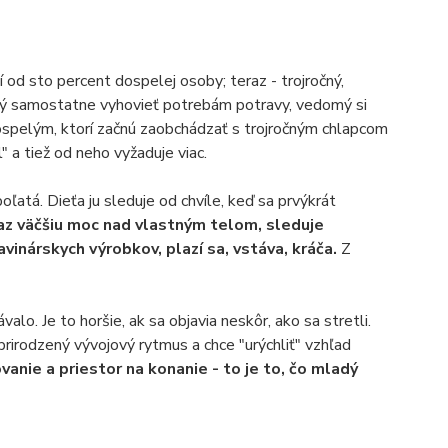
 od sto percent dospelej osoby; teraz - trojročný,
opný samostatne vyhovieť potrebám potravy, vedomý si
k dospelým, ktorí začnú zaobchádzať s trojročným chlapcom
 a tiež od neho vyžaduje viac.
boľatá. Dieťa ju sleduje od chvíle, keď sa prvýkrát
az väčšiu moc nad vlastným telom, sleduje
inárskych výrobkov, plazí sa, vstáva, kráča.
Z
alo. Je to horšie, ak sa objavia neskôr, ako sa stretli.
 prirodzený vývojový rytmus a chce "urýchliť" vzhľad
vanie a priestor na konanie - to je to, čo mladý