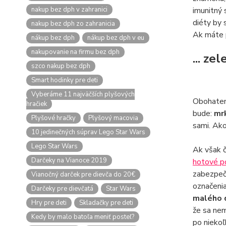
nakup bez dph v zahranici
imunitný 
diéty by 
nakup bez dph zo zahranicia
Ak máte p
nákup bez dph
nákup bez dph v eu
nakupovanie na firmu bez dph
... ze
szco nakup bez dph
Smart hodinky pre deti
Vyberáme 11 najväčších plyšových
Obohaten
hračiek
bude:
mrk
Plyšové hračky
Plyšový macovia
sami. Ako
10 jedinečných súprav Lego Star Wars
Lego Star Wars
Ak však č
Darčeky na Vianoce 2019
hotové po
zabezpeču
Vianočný darček pre dievča do 20€
označenia
Darčeky pre dievčatá
Star Wars
malého d
Hry pre deti
Skladačky pre deti
že sa nem
Kedy by malo batoľa meniť posteľ?
po niekoľ