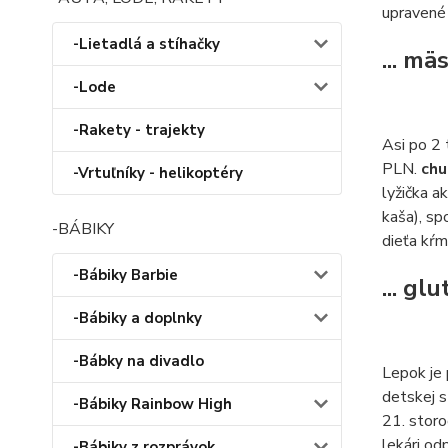
upravené 
-Lietadlá a stíhačky
... mä
-Lode
-Rakety - trajekty
Asi po 2 
PLN.
ch
-Vrtuľníky - helikoptéry
lyžička a
kaša), sp
-BÁBIKY
dieťa kŕm
-Bábiky Barbie
... gl
-Bábiky a doplnky
-Bábky na divadlo
Lepok je 
detskej s
-Bábiky Rainbow High
21. storo
lekári od
-Bábiky z rozprávok