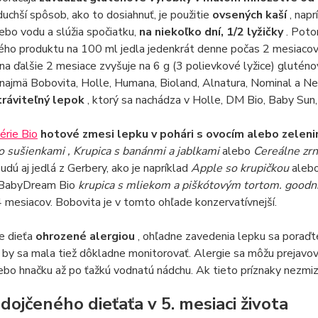
uchší spôsob, ako to dosiahnuť, je použitie
ovsených kaší
, nap
ebo vodu a slúžia spočiatku,
na niekoľko dní, 1/2 lyžičky
. Poto
ho produktu na 100 ml jedla jedenkrát denne počas 2 mesiacov 
na ďalšie 2 mesiace zvyšuje na 6 g (3 polievkové lyžice) gluté
najmä Bobovita, Holle, Humana, Bioland, Alnatura, Nominal a Ne
tráviteľný lepok
, ktorý sa nachádza v Holle, DM Bio, Baby Sun
érie Bio
hotové zmesi lepku v pohári s ovocím alebo zelen
o sušienkami , Krupica s banánmi a jablkami
alebo
Cereálne zr
dú aj jedlá z Gerbery, ako je napríklad
Apple so krupičkou
aleb
 BabyDream Bio
krupica s mliekom a piškótovým tortom. goodn
 mesiacov. Bobovita je v tomto ohľade konzervatívnejší.
e dieťa
ohrozené alergiou
, ohľadne zavedenia lepku sa poraďt
 by sa mala tiež dôkladne monitorovať. Alergie sa môžu prejavov
ebo hnačku až po ťažkú vodnatú nádchu. Ak tieto príznaky nezmiz
dojčeného dieťaťa v 5. mesiaci života