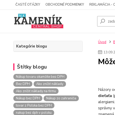
ČASTÉ OTÁZKY
OBCHODNÉ PODMIENKY
REKLAMÁCIA - 
Úvod
Kategórie blogu
13
.
09
.
Môže
Štítky blogu
Nákup tovaru okamžite bez DPH
Bez DPH
Ako znížiť náklady
Názory od
Ako znížiť náklady na firmu
dieťaťa
(
Nákup bez DPH
Nákup zo zahraničia
alergiami
tovar z Poľska bez DPH
správny v
nakup bez dph v polsku
znamená, 