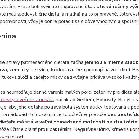
systém. Preto boli vyvinuté a upravené
štatistické režimy výž
ste mali sledovať, či je dieťa (a matka) na to pripravené, tolero
ochybnosti, vždy je dobré poradiť sa s dôveryhodným a spoľahl
lenina
ie stravy päťmesačného dieťaťa začína
jemnou a mierne slad
va, zemiaky, tekvica, brokolica.
Deti prijímajú najviac chutí. 
 tuková zložka takejto misky sa zvyčajne pridáva vysoko kvalit
as neumožňuje denné varenie malých porcií zeleniny pre dieťa a
lievky a večere z pohára
, napríklad Gerbera, Bobovity, BabyDre
je, aby jeho detská potrava bola systematicky testovaná a poch
 na nádobách to dokazujú. Je to dôležité, pretože
bez pesticíd
ieťaťa má stále veľmi obmedzené možnosti neutralizácie
ôže účinne brániť proti baktériám. Negatívne účinky kŕmenia kon
kých rokoch.