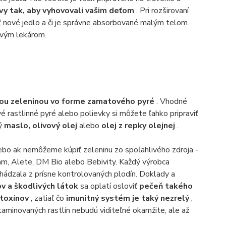
ivy tak, aby vyhovovali vašim deťom
. Pri rozširovaní
vať nové jedlo a či je správne absorbované malým telom.
ivým lekárom.
kou zeleninou vo forme zamatového pyré
. Vhodné
Prvé rastlinné pyré alebo polievky si môžete ľahko pripraviť
ný
maslo, olivový olej
alebo
olej z repky olejnej
.
lebo ak nemôžeme kúpiť zeleninu zo spoľahlivého zdroja -
am, Alete, DM Bio alebo Bebivity. Každý výrobca
ádzala z prísne kontrolovaných plodín. Doklady a
ov a škodlivých látok
sa oplatí osloviť
pečeň takého
 toxínov
, zatiaľ čo
imunitný systém je taký nezrelý
,
taminovaných rastlín nebudú viditeľné okamžite, ale až