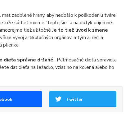
 mať zaoblené hrany, aby nedošlo k poškodeniu tváre
etože sú tiež mierne "teplejšie" a na dotyk príjemné.
samozrejme tiež užitočné
Je to tiež úvod k zmene
vňuje vývoj artikulačných orgánov, a tým aj reč, a
 plienka.
aše dieťa správne držané
. Päťmesačné dieťa spravidla
ete dať dieťa na ležadlo, vziať ho na kolená alebo ho
ebook
Twitter