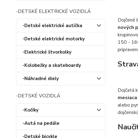
-DETSKÉ ELEKTRICKÉ VOZIDLÁ
Dojčené b
-Detské elektrické autíčka
nových 
krupinovo
-Detské elektrické motorky
150 - 16
pripraven
-Elektrické štvorkolky
Strav
-Kolobežky a skateboardy
-Náhradné diely
Dojčatá 
-DETSKÉ VOZIDLÁ
mesiac
alebo py
-Kočíky
dojčenskú
-Autá na pedále
Naučiť
-Detské bicykle