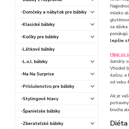
Najjednod
-Domčeky a nábytok pre bábiky
mlieko al
gluténové
-Klasické bábiky
sa dávka 
ponúkajú 
-Kočíky pre bábiky
lepšie s
-Látkové bábiky
Hipp zo s
banány s
-L.o.l. bábiky
Vhodné bu
-Na Na Surprise
kašou,
a
od veku 4
-Príslušenstvo pre bábiky
Ak je vaš
-Stylingové hlavy
potraviny
brucha al
-Španielske bábiky
Diéta 
-Zberateľské bábiky