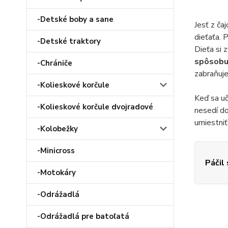
-Detské boby a sane
Jesť z ča
dieťaťa. 
-Detské traktory
Dieťa si 
spôsobu 
-Chrániče
zabraňuje
-Kolieskové korčule
Keď sa uč
-Kolieskové korčule dvojradové
nesedí do
umiestniť
-Kolobežky
-Minicross
Páčil
-Motokáry
-Odrážadlá
-Odrážadlá pre batoľatá