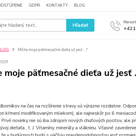
ODSTÚPENIE
GDPR
KONTAKTY
BLOG
Neviet
Hľadať
+421
BLOG
Môže moje päťmesačné dieťa už jesť ...?
2019
 moje päťmesačné dieťa už jesť ..
borníkov na čas na rozšírenie stravy sú výrazne rozdielne. Odpo
pri kŕmení modifikovaným mliekom), ale najneskôr po 6 mesiacoc
. Prvé novinky nie sú iba zdrojom nových chuťových pocitov, ale
ývoj dieťaťa , t. J. Vitamíny, minerály a vlákninu. Včasné zavedeni
že v budúcnosti budú s väčšou pravdepodobnosťou jesť rozmanité