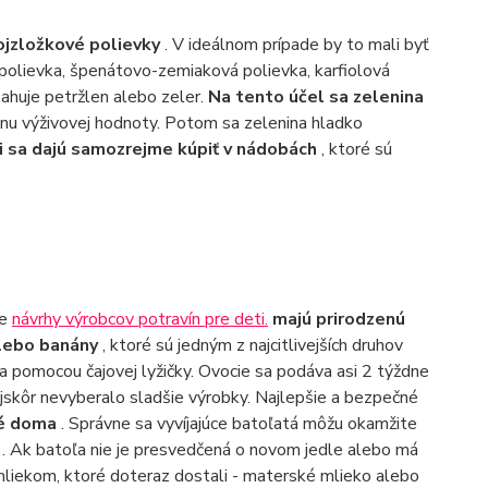
ojzložkové polievky
. V ideálnom prípade by to mali byť
 polievka, špenátovo-zemiaková polievka, karfiolová
ahuje petržlen alebo zeler.
Na tento účel sa zelenina
šinu výživovej hodnoty. Potom sa zelenina hladko
i sa dajú samozrejme kúpiť v nádobách
, ktoré sú
že
návrhy výrobcov potravín pre deti.
majú prirodzenú
alebo banány
, ktoré sú jedným z najcitlivejších druhov
 pomocou čajovej lyžičky. Ovocie sa podáva asi 2 týždne
najskôr nevyberalo sladšie výrobky. Najlepšie a bezpečné
né doma
. Správne sa vyvíjajúce batoľatá môžu okamžite
á
. Ak batoľa nie je presvedčená o novom jedle alebo má
liekom, ktoré doteraz dostali - materské mlieko alebo