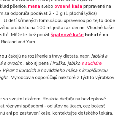
ríklad pšenice,
mana
alebo
ovsená kaša
pripravené na
m sa odporúča podávať 2 - 3 g (1 plochá lyžica)
. U detí kŕmených formuláciou upravenou po tejto dobe
nového produktu na 100 ml jedla raz denne. Vhodné kaše
stlé. Môžete tiež použiť
špaldové kaše
bohaté na
, Bioland and Yum.
inou
čakajú na rozšírenie stravy dieťaťa, napr.
Jablká a
ná s ovocím
, ako aj pena
Hruška, jablko
s sucháre
.
o
Vývar z kuracích a hovädzieho mäsa s krupičkovou
ight
. Výrobcovia odporúčajú niektoré z týchto výrobkov
e so svojím lekárom. Reakcia dieťaťa na bezlepkové
ať rôznymi spôsobmi - od úľov na lícach, cez bolesť
nú ani po zastavení kaše, kontaktujte detského lekára.