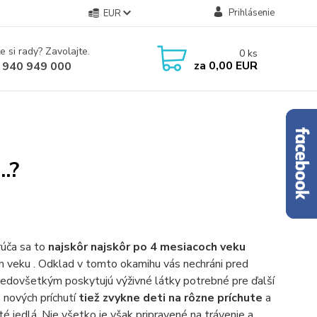
Prihlásenie
EUR
e si rady? Zavolajte.
0
ks
za
0,00 EUR
 940 949 000
.?
rúča sa to
najskôr najskôr po 4 mesiacoch veku
h veku . Odklad v tomto okamihu vás nechráni pred
 predovšetkým poskytujú výživné látky potrebné pre ďalší
e nových príchutí
tiež zvykne deti na rôzne príchute
a
 jedlá. Nie všetko je však pripravené na trávenie a