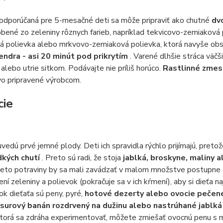
odporúčaná pre 5-mesačné deti sa môže pripraviť ako chutné
dv
obené zo zeleniny rôznych farieb, napríklad tekvicovo-zemiaková
á polievka alebo mrkvovo-zemiaková polievka, ktorá navyše obs
tendra - asi 20 minút pod prikrytím
. Varené dlhšie stráca väč
alebo utrie sitkom. Podávajte nie príliš horúco.
Rastlinné zmes
vo pripravené výrobcom.
cie
uvedú prvé jemné plody. Deti ich spravidla rýchlo prijímajú, preto
dkých chutí
. Preto sú radi, že stoja
jablká, broskyne, maliny 
ieto potraviny by sa mali zavádzať v malom množstve postupne a
ní zeleniny a polievok (pokračuje sa v ich kŕmení), aby si dieťa 
ok dieťaťa sú peny, pyré,
hotové dezerty alebo ovocie peče
surový banán rozdrvený na dužinu alebo nastrúhané jablk
torá sa zdráha experimentovať, môžete zmiešať ovocnú penu s m