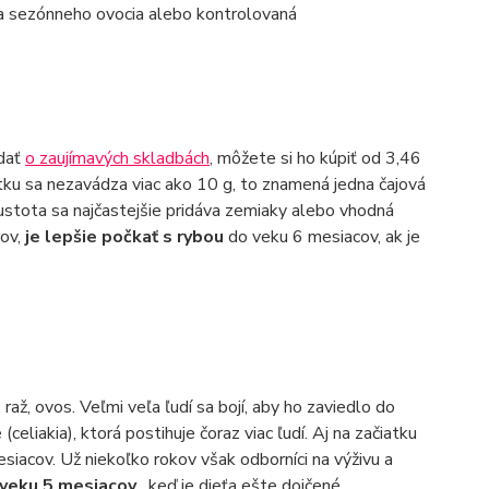
a sezónneho ovocia alebo kontrolovaná
idať
o zaujímavých skladbách
, môžete si ho kúpiť od 3,46
atku sa nezavádza viac ako 10 g, to znamená jedna čajová
ustota sa najčastejšie pridáva zemiaky alebo vhodná
rov,
je lepšie počkať s rybou
do veku 6 mesiacov, ak je
 raž, ovos. Veľmi veľa ľudí sa bojí, aby ho zaviedlo do
celiakia), ktorá postihuje čoraz viac ľudí. Aj na začiatku
siacov. Už niekoľko rokov však odborníci na výživu a
 veku 5 mesiacov
, keď je dieťa ešte dojčené.