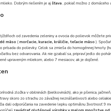
mlieko. Dobrým riešením je aj
šťava
, pokiaľ možno z domáceho 
so
týždňoch od zavedenia zeleniny a ovocia do polievok môžete pr
udé mäso
(
morčacie, kuracie, králičie, teľacie mäso
). Spoči
ko prísada do polievky. Celok sa zmieša do homogénnej hmoty (h
očiatku bez odvarovania. Ak nie gzabalí sa, pripraví jedlo do pohá
ené upraveným mliekom, alebo 7 mesiacov, ak je dojčené.
uten
prírodná zložka v obilninách (bielkovinách), ako je pšenica, jačmeň,
travy skoro zo strachu zo závažnej neznášanlivosti alebo celiakie (
čia dali odporúčania na zavedenie lepku optimálnu životnosť 9 me
porúčajú
zavádzať gluténové výrobky v malom množstve od