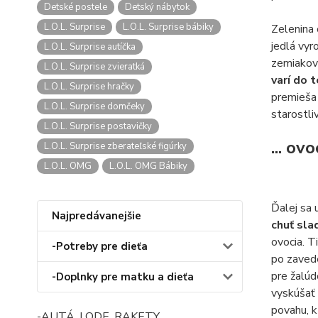
Detské postele
Detský nábytok
L.O.L. Surprise
L.O.L. Surprise bábiky
Zelenina 
jedlá vyr
L.O.L. Surprise autíčka
zemiakov
L.O.L. Surprise zvieratká
varí do 
L.O.L. Surprise hračky
premieša 
L.O.L. Surprise domčeky
starostli
L.O.L. Surprise postavičky
... ovo
L.O.L. Surprise zberateľské figúrky
L.O.L. OMG
L.O.L. OMG Bábiky
Ďalej sa 
Najpredávanejšie
chuť sla
ovocia. T
-Potreby pre dieťa
po zavede
pre žalúd
-Doplnky pre matku a dieťa
vyskúšať
povahu, k
-AUTÁ, LODE, RAKETY