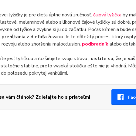
jovej lyžičky je pre dieťa úplne nová zručnosť.
čajová lyžička
by mal
Plastové, melamínové alebo silikónové čajové lyžičky sú dobré, pr
zvykne od lyžice a zvykne si ju od začiatku. Počas kŕmenia bude 
prehĺtania z dieťaťa
žuvania. Je to dôležitý proces, ktorý ovply
 rozvoju alebo zhoršeniu malocclusion.
podbradník
alebo detská
íte jesť lyžičkou a rozširujete svoju stravu
, uistite sa, že je v
statočne stabilne, preto vysoká stolička ešte nie je vhodná. Môž
 do polosedu pokrytej vankúšmi.
 sa vám článok? Zdieľajte ho s priateľmi
Fac