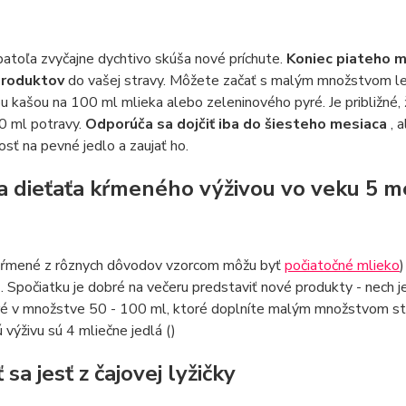
atoľa zvyčajne dychtivo skúša nové príchute.
Koniec piateho m
produktov
do vašej stravy. Môžete začať s malým množstvom le
u kašou na 100 ml mlieka alebo zeleninového pyré. Je približné, 
0 ml potravy.
Odporúča sa dojčiť iba do šiesteho mesiaca
, 
osť na pevné jedlo a zaujať ho.
a dieťaťa kŕmeného výživou vo veku 5 m
kŕmené z rôznych dôvodov vzorcom môžu byť
počiatočné mlieko
)
a
. Spočiatku je dobré na večeru predstaviť nové produkty - nech
ré v množstve 50 - 100 ml, ktoré doplníte malým množstvom st
 výživu sú 4 mliečne jedlá ()
 sa jesť z čajovej lyžičky