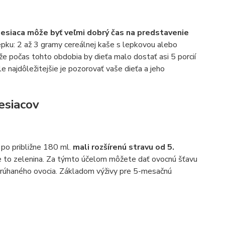
esiaca môže byť veľmi dobrý čas na predstavenie
pku: 2 až 3 gramy cereálnej kaše s lepkovou alebo
že počas tohto obdobia by dieťa malo dostať asi 5 porcií
ale najdôležitejšie je pozorovať vaše dieťa a jeho
esiacov
 po približne 180 ml.
mali rozšírenú stravu od 5.
 je to zelenina. Za týmto účelom môžete dať ovocnú šťavu
rúhaného ovocia. Základom výživy pre 5-mesačnú