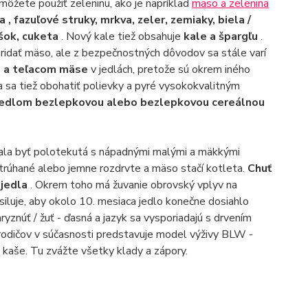
môžete použiť zeleninu, ako je napríklad
mäso a zelenina
a , fazuľové struky, mrkva, zeler, zemiaky, biela /
ášok, cuketa
. Nový kale tiež obsahuje
kale a špargľu
.
pridať mäso, ale z bezpečnostných dôvodov sa stále varí
 a teľacom mäse
v jedlách, pretože sú okrem iného
 sa tiež obohatiť polievky a pyré vysokokvalitným
 jedlom bezlepkovou alebo bezlepkovou cereálnou
mala byť polotekutá s nápadnými malými a mäkkými
astrúhané alebo jemne rozdrvte a mäso stačí kotleta.
Chuť
 jedla
. Okrem toho má žuvanie obrovský vplyv na
iluje, aby okolo 10. mesiaca jedlo konečne dosiahlo
hryznúť / žuť - ďasná a jazyk sa vysporiadajú s drvením
 rodičov v súčasnosti predstavuje model výživy BLW -
aše. Tu zvážte všetky klady a zápory.