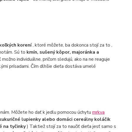
koľkých korení
, ktoré môžete, ba dokonca stojí za to ,
dnotám. Sú to
kmín, sušený kôpor, majoránka a
 možno individuálne, pričom sledujú, ako na ne reaguje
lými prísadami. Čím dlhšie dieťa dostáva umelé
nám. Môžete ho dať k jedlu pomocou úchytu
mrkva
 kukuričné lupienky alebo domáci cereálny koláčik
é na tyčinky
) Taktiež stojí za to naučiť dieťa jesť samo s