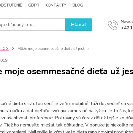
ODSTÚPENIE
GDPR
KONTAKTY
BLOG
Neviet
Hľadať
+421
BLOG
Môže moje osemmesačné dieťa už jesť ...?
2019
 moje osemmesačné dieťa už jesť 
né dieťa s istotou sedí, je veľmi mobilné, túži dozvedieť sa via
nu stoličku a dať dieťaťu cvičenia zamerané na lyžicu. Je to čas,
neznášanlivosť, preferencie. Potraviny sú čoraz dôležitejšie zo d
. Tiež ho nemusíte miešať tak dôkladne. V ponuke je niekoľko n
ými koreniami. Najlepšie je kŕmiť vaše dieťa ráno novými produkt