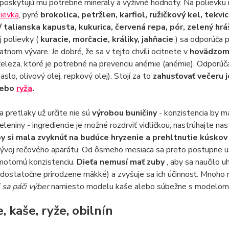
 poskytujú mu potrebné minerály a výživné hodnoty. Na polievku 
lievka
, pyré
brokolica, petržlen, karfiol, ružičkový kel, tekvic
/ talianska kapusta, kukurica, červená repa, pór, zelený hr
 polievky (
kuracie, morčacie, králiky, jahňacie
) sa odporúča 
tnom vývare. Je dobré, že sa v tejto chvíli ocitnete v
hovädzom
eleza, ktoré je potrebné na prevenciu anémie (anémie). Odporúča
slo, olivový olej, repkový olej). Stojí za to
zahusťovať večeru
lebo
ryža
.
a pretlaky už určite nie sú
výrobou buničiny
- konzistencia by 
eleniny - ingrediencie je možné rozdrviť vidličkou, nastrúhajte n
by si mala zvyknúť na budúce hryzenie a prehltnutie kúskov
ývoj rečového aparátu. Od ôsmeho mesiaca sa preto postupne us
motornú konzistenciu.
Dieťa nemusí mať zuby
, aby sa naučilo u
(dostatočne prirodzene mäkké) a zvyšuje sa ich účinnosť. Mnoho
 sa páči výber
namiesto modelu kaše alebo súbežne s modelom k
še, kaše, ryže, obilnín