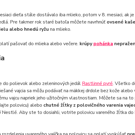
esiaci dieťa stále dostávalo iba mlieko, potom v 8. mesiaci, ak
edlá. Pre takmer rok staré batoľa môžete navrhnúť
ovsené kaše,
ielu alebo hnedú ryžu
na mlieko.
platí pašovať do mlieka alebo večere.
krúpy
pohánka
nepražen
ia
e do polievok alebo zeleninových jedál
Rastlinné pyré
. Všetko d
ešané vajcia sa môžu podávať na mäkkej drdole bez kože alebo v
lému vajcu napriek jeho užitočným vlastnostiam. Môžete sa na to 
dajte polovicu) alebo
chutné žĺtky z polovičného varenia vaj
i
Nestlé. Aby ste to dosiahli, votrite polovicu vareného žĺtka do
rozdelenia uvareného vajíčka na polovicu sa oplatí vyskúšať
pre