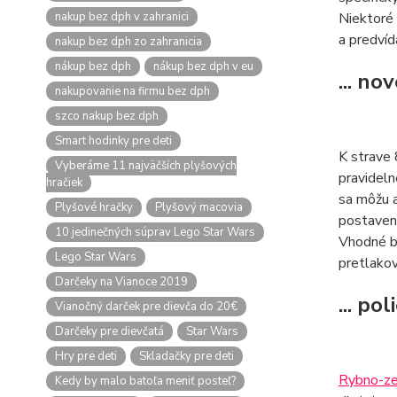
nakup bez dph v zahranici
Niektoré 
a predvíd
nakup bez dph zo zahranicia
nákup bez dph
nákup bez dph v eu
... no
nakupovanie na firmu bez dph
szco nakup bez dph
Smart hodinky pre deti
K strave 
Vyberáme 11 najväčších plyšových
pravideln
hračiek
sa môžu a
Plyšové hračky
Plyšový macovia
postavená
10 jedinečných súprav Lego Star Wars
Vhodné bu
Lego Star Wars
pretlakov
Darčeky na Vianoce 2019
... po
Vianočný darček pre dievča do 20€
Darčeky pre dievčatá
Star Wars
Hry pre deti
Skladačky pre deti
Rybno-ze
Kedy by malo batoľa meniť posteľ?