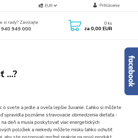
Prihlásenie
EUR
e si rady? Zavolajte.
0
ks
za
0,00 EUR
 940 949 000
...?
c o svete a jedle a oveľa lepšie žuvanie. Ľahko si môžete
 keď spravidla poznáme stravovacie obmedzenia dieťaťa -
ňa na deň a musia poskytovať viac energetických
ových položiek a niekedy môžete misku ľahko ochutiť
mi, aby ste pozorovali možné reakcie na nový produkt.