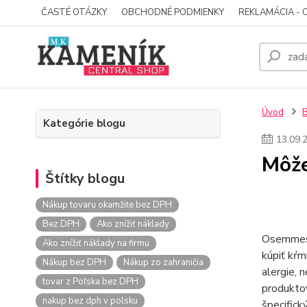
ČASTÉ OTÁZKY
OBCHODNÉ PODMIENKY
REKLAMÁCIA - 
Úvod
Kategórie blogu
13
.
09
.
Môže
Štítky blogu
Nákup tovaru okamžite bez DPH
Bez DPH
Ako znížiť náklady
Osemmesač
Ako znížiť náklady na firmu
kúpiť kŕm
Nákup bez DPH
Nákup zo zahraničia
alergie, 
tovar z Poľska bez DPH
produktov
nakup bez dph v polsku
špecifick