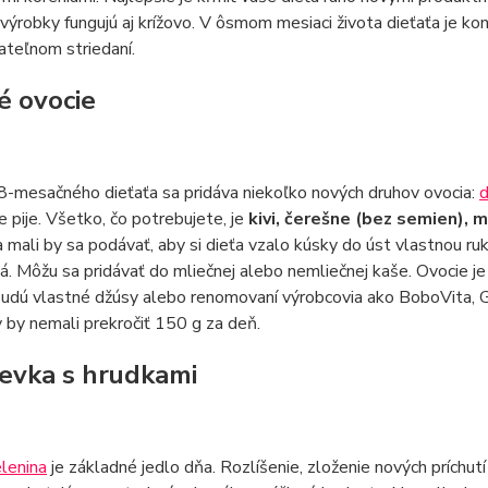
výrobky fungujú aj krížovo. V ôsmom mesiaci života dieťaťa je 
ateľnom striedaní.
vé ovocie
8-mesačného dieťaťa sa pridáva niekoľko nových druhov ovocia:
d
e pije. Všetko, čo potrebujete, je
kivi, čerešne (bez semien), m
 mali by sa podávať, aby si dieťa vzalo kúsky do úst vlastnou r
. Môžu sa pridávať do mliečnej alebo nemliečnej kaše. Ovocie j
dú vlastné džúsy alebo renomovaní výrobcovia ako BoboVita, Ge
 by nemali prekročiť 150 g za deň.
lievka s hrudkami
lenina
je základné jedlo dňa. Rozlíšenie, zloženie nových príchut