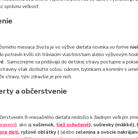
az správnu veľkosť.
renie
ôsmeho mesiaca života je vo výžive dieťaťa novinka vo forme
nie
do potravín kvôli ich tráviacim vlastnostiam alebo výživovým ho
vé
. Samozrejme sa pridávajú do detskej stravy postupne a pokiaľ
otraviny však dochuťte soľou, cukrom, bylinkami a korením s ume
e stravy, tým zdravšie je pre nich.
zerty a občerstvenie
čerstvením 8-mesačného dieťaťa nedošlo k žiadnym veľkým zme
pravený
), ako aj
sušienok,
tiež ochutené
), sušienky (mäkké),
pre deti
, ryžové oblátky (
(alebo
zelenina a ovocie nakrájan