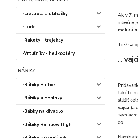
-Lietadlá a stíhačky
Ak v 7. m
mliečne j
-Lode
mäkkú b
-Rakety - trajekty
Tiež sa o
-Vrtuľníky - helikoptéry
... vajc
-BÁBIKY
-Bábiky Barbie
Pridávani
takéto mi
-Bábiky a doplnky
slúžiť ce
vajca
(a 
-Bábky na divadlo
zemiakm
do
-Bábiky Rainbow High
Namiesto 
-Bábiky z rozprávok