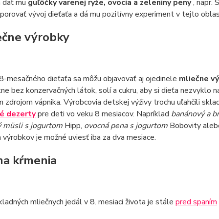
a dať mu
guľôčky varenej ryže, ovocia a zeleniny peny
, napr. 
orovať vývoj dieťaťa a dá mu pozitívny experiment v tejto oblas
iečne výrobky
8-mesačného dieťaťa sa môžu objavovať aj ojedinele
mliečne vý
e bez konzervačných látok, solí a cukru, aby si dieťa nezvyklo n
 zdrojom vápnika. Výrobcovia detskej výživy trochu uľahčili skla
é dezerty
pre deti vo veku 8 mesiacov. Napríklad
banánový a b
 müsli s jogurtom
Hipp,
ovocná pena s jogurtom
Bobovity ale
 výrobkov je možné uviesť iba za dva mesiace.
a kŕmenia
ladných mliečnych jedál v 8. mesiaci života je stále
pred spaním