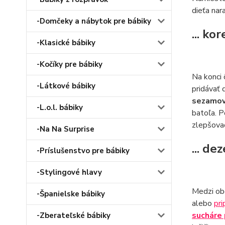
dieťa nar
-Domčeky a nábytok pre bábiky
... ko
-Klasické bábiky
-Kočíky pre bábiky
Na konci 
-Látkové bábiky
pridávať 
sezamo
-L.o.l. bábiky
batoľa. P
zlepšovač
-Na Na Surprise
... de
-Príslušenstvo pre bábiky
-Stylingové hlavy
Medzi ob
-Španielske bábiky
alebo
pri
sucháre 
-Zberateľské bábiky