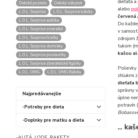
dieťaťa a
Detské postele
Detský nábytok
alebo
po
L.O.L. Surprise
L.O.L. Surprise bábiky
červená 
L.O.L. Surprise autíčka
Do každej
L.O.L. Surprise zvieratká
v samosta
L.O.L. Surprise hračky
zdrojom ž
tukom (ma
L.O.L. Surprise domčeky
kašou a
L.O.L. Surprise postavičky
L.O.L. Surprise zberateľské figúrky
Polievky 
L.O.L. OMG
L.O.L. OMG Bábiky
zhlukmi z
dieťaťa 
správny v
Najpredávanejšie
úplne ne
potravín 
-Potreby pre dieťa
Bobasovi
-Doplnky pre matku a dieťa
... ka
-AUTÁ, LODE, RAKETY