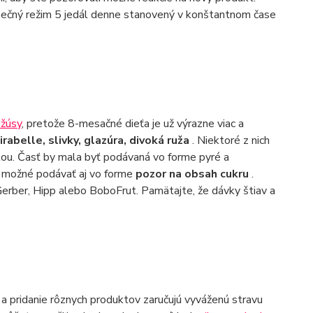
konečný režim 5 jedál denne stanovený v konštantnom čase
žúsy
, pretože 8-mesačné dieťa je už výrazne viac a
irabelle, slivky, glazúra, divoká ruža
. Niektoré z nich
ukou. Časť by mala byť podávaná vo forme pyré a
e možné podávať aj vo forme
pozor na obsah cukru
.
rber, Hipp alebo BoboFrut. Pamätajte, že dávky štiav a
í a pridanie rôznych produktov zaručujú vyváženú stravu