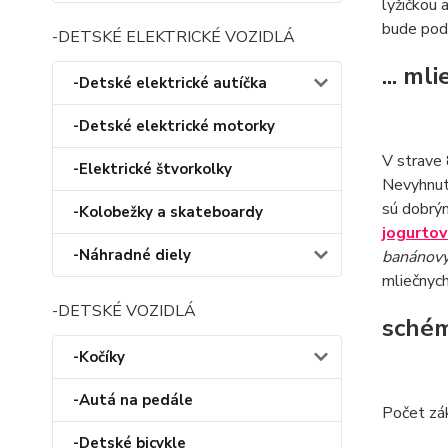
lyžičkou 
bude podp
-DETSKÉ ELEKTRICKÉ VOZIDLÁ
... ml
-Detské elektrické autíčka
-Detské elektrické motorky
V strave 
-Elektrické štvorkolky
Nevyhnutn
sú dobrým
-Kolobežky a skateboardy
jogurtov
-Náhradné diely
banánový
mliečnych
-DETSKÉ VOZIDLÁ
schém
-Kočíky
-Autá na pedále
Počet zák
-Detské bicykle