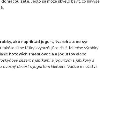
S
domácou želé.
Jedlo sa môže skvelo baviť, čo navyše
ti.
robky, ako napríklad jogurt, tvaroh alebo syr
.
a takéto silné látky zvýrazňujúce chuť. Mliečne výrobky
danie
hotových zmesí ovocia a jogurtov
alebo
roskyňový dezert s jablkami a jogurtom
a
jablkový a
bo
ovocný dezert s jogurtom
Gerbera. Väčšie množstvá