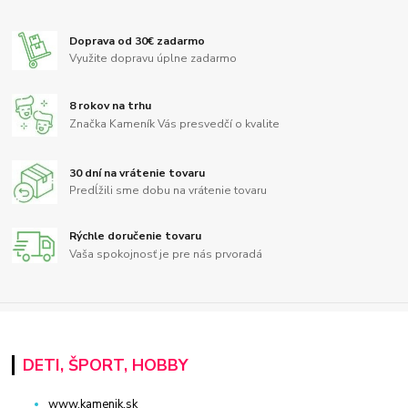
Doprava od 30€ zadarmo
Využite dopravu úplne zadarmo
8 rokov na trhu
Značka Kameník Vás presvedčí o kvalite
30 dní na vrátenie tovaru
Predĺžili sme dobu na vrátenie tovaru
Rýchle doručenie tovaru
Vaša spokojnosť je pre nás prvoradá
DETI, ŠPORT, HOBBY
www.kamenik.sk