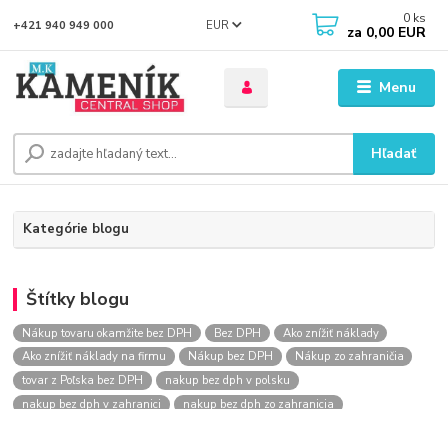
0
ks
EUR
+421 940 949 000
za
0,00 EUR
Menu
Hľadať
Kategórie blogu
Štítky blogu
Nákup tovaru okamžite bez DPH
Bez DPH
Ako znížiť náklady
Ako znížiť náklady na firmu
Nákup bez DPH
Nákup zo zahraničia
tovar z Poľska bez DPH
nakup bez dph v polsku
nakup bez dph v zahranici
nakup bez dph zo zahranicia
nákup bez dph
nákup bez dph v eu
nakupovanie na firmu bez dph