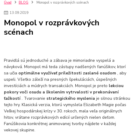
szco nakup bez dph
Smart hodinky pre deti
Úvod
BLOG
Monopol v rozprávkových scénach
Vyberáme 11 najväčších plyšových hračiek
Plyšové hračky
13
.
09
.
2019
Plyšový macovia
10 jedinečných súprav Lego Star Wars
Monopol v rozprávkových
Lego Star Wars
Darčeky na Vianoce 2019
scénach
Vianočný darček pre dievča do 20€
Darčeky pre dievčatá
Star Wars
Hry pre deti
Skladačky pre deti
Kedy by malo batoľa meniť posteľ?
Detské postele
Detský nábytok
L.O.L. Surprise
L.O.L. Surprise bábiky
L.O.L. Surprise autíčka
L.O.L. Surprise zvieratká
L.O.L. Surprise hračky
Pravidlá sú jednoduché a zábava je mimoriadne vyspelá a
L.O.L. Surprise domčeky
L.O.L. Surprise postavičky
návyková. Monopol má teda zástupy nadšených fanúšikov, ktorí
sa učia
optimálne využívať príležitosti zaslané osudom
, aby
L.O.L. Surprise zberateľské figúrky
L.O.L. OMG
L.O.L. OMG Bábiky
uspeli. Všetko záleží na presných špekuláciách, úspešných
investíciách a múdrych transakciách. Monopol je preto
lekciou
pokory voči osudu a školením vytrvalosti v prekonávaní
ťažkostí
. Tvarovanie
strategického myslenia
je silnou stránkou
tejto hry. Klasická verzia, ktorú vymyslela Elizabeth Magie počas
Veľkej hospodárskej krízy v 30. rokoch, mala veľa originálnych
hitov, vrátane rozprávkových edícií určených nielen deťom.
Fanúšikovia konkrétnej animovanej tvorby nájdete v každej
vekovej skupine.