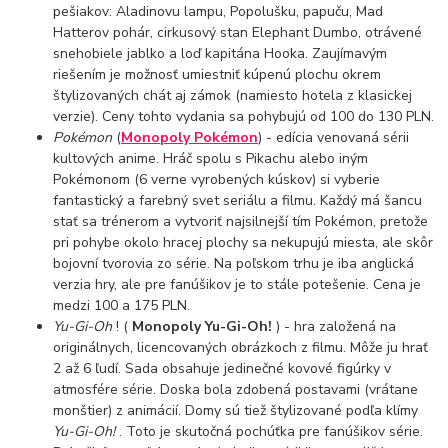
pešiakov: Aladinovu lampu, Popolušku, papuču, Mad
Hatterov pohár, cirkusový stan Elephant Dumbo, otrávené
snehobiele jablko a loď kapitána Hooka. Zaujímavým
riešením je možnosť umiestniť kúpenú plochu okrem
štylizovaných chát aj zámok (namiesto hotela z klasickej
verzie). Ceny tohto vydania sa pohybujú od 100 do 130 PLN.
Pokémon
(
Monopoly Pokémon
) - edícia venovaná sérii
kultových anime. Hráč spolu s Pikachu alebo iným
Pokémonom (6 verne vyrobených kúskov) si vyberie
fantastický a farebný svet seriálu a filmu. Každý má šancu
stať sa trénerom a vytvoriť najsilnejší tím Pokémon, pretože
pri pohybe okolo hracej plochy sa nekupujú miesta, ale skôr
bojovní tvorovia zo série. Na poľskom trhu je iba anglická
verzia hry, ale pre fanúšikov je to stále potešenie. Cena je
medzi 100 a 175 PLN.
Yu-Gi-Oh
! (
Monopoly Yu-Gi-Oh!
) - hra založená na
originálnych, licencovaných obrázkoch z filmu. Môže ju hrať
2 až 6 ľudí. Sada obsahuje jedinečné kovové figúrky v
atmosfére série. Doska bola zdobená postavami (vrátane
monštier) z animácií. Domy sú tiež štylizované podľa klímy
Yu-Gi-Oh!
. Toto je skutočná pochúťka pre fanúšikov série.