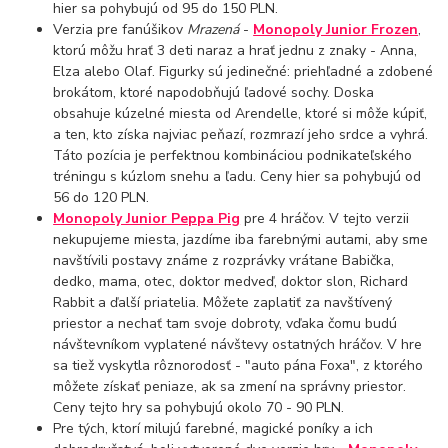
hier sa pohybujú od 95 do 150 PLN.
Verzia pre fanúšikov
Mrazená
-
Monopoly Junior Frozen
,
ktorú môžu hrať 3 deti naraz a hrať jednu z znaky - Anna,
Elza alebo Olaf. Figurky sú jedinečné: priehľadné a zdobené
brokátom, ktoré napodobňujú ľadové sochy. Doska
obsahuje kúzelné miesta od Arendelle, ktoré si môže kúpiť,
a ten, kto získa najviac peňazí, rozmrazí jeho srdce a vyhrá.
Táto pozícia je perfektnou kombináciou podnikateľského
tréningu s kúzlom snehu a ľadu. Ceny hier sa pohybujú od
56 do 120 PLN.
Monopoly Junior Peppa Pig
pre 4 hráčov. V tejto verzii
nekupujeme miesta, jazdíme iba farebnými autami, aby sme
navštívili postavy známe z rozprávky vrátane Babička,
dedko, mama, otec, doktor medveď, doktor slon, Richard
Rabbit a ďalší priatelia. Môžete zaplatiť za navštívený
priestor a nechať tam svoje dobroty, vďaka čomu budú
návštevníkom vyplatené návštevy ostatných hráčov. V hre
sa tiež vyskytla rôznorodosť - "auto pána Foxa", z ktorého
môžete získať peniaze, ak sa zmení na správny priestor.
Ceny tejto hry sa pohybujú okolo 70 - 90 PLN.
Pre tých, ktorí milujú farebné, magické poníky a ich