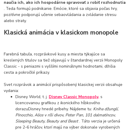
naučia ich, ako ich hospodárne spravovať
a
robiť rozhodnutia
. Teda formujú podnikanie. Emócie, ktoré sa objavia počas hry,
pozitívne podporujú učenie sebaovládania a zvládanie stresu
alebo straty.
Klasická animácia v klasickom monopole
Farebná tabuľa, rozprávkové kusy a miesta týkajúce sa
kreslených titulov sa tiež objavujú v štandardnej verzii Monopoly
Classic - s peniazmi s vyššími nominálnymi hodnotami, dlhšia
cesta a pokročilé príkazy.
Svet rozprávok a animácií prispôsobený klasickej verzii obsahuje
vydania:
Disney World, t. j.
Disney Classic Monopoly,
s
licencovanou grafikou z ikonického hĺbkového
dorazuDisney hnedé príbehy. Nájdeme tu:
Kniha džunglí,
Pinocchio, Alice v ríši divov, Peter Pan, 101 dalmatíncov,
Sleeping Beauty, Beauty and Beast
. Táto verzia je určená
pre 2-6 hráčov, ktorí majú na výber dokonale vyrobených