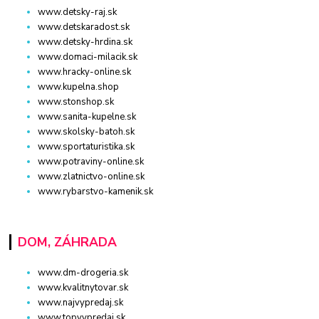
www.detsky-raj.sk
www.detskaradost.sk
www.detsky-hrdina.sk
www.domaci-milacik.sk
www.hracky-online.sk
www.kupelna.shop
www.stonshop.sk
www.sanita-kupelne.sk
www.skolsky-batoh.sk
www.sportaturistika.sk
www.potraviny-online.sk
www.zlatnictvo-online.sk
www.rybarstvo-kamenik.sk
DOM, ZÁHRADA
www.dm-drogeria.sk
www.kvalitnytovar.sk
www.najvypredaj.sk
www.topvypredaj.sk