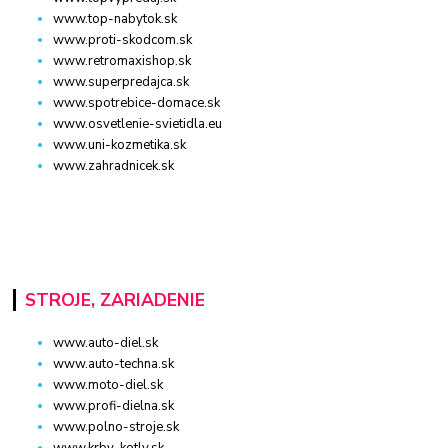
www.top-nabytok.sk
www.proti-skodcom.sk
www.retromaxishop.sk
www.superpredajca.sk
www.spotrebice-domace.sk
www.osvetlenie-svietidla.eu
www.uni-kozmetika.sk
www.zahradnicek.sk
STROJE, ZARIADENIE
www.auto-diel.sk
www.auto-techna.sk
www.moto-diel.sk
www.profi-dielna.sk
www.polno-stroje.sk
www.krby-kotly.sk