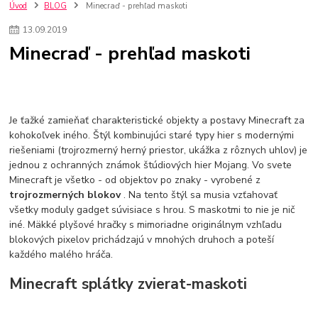
szco nakup bez dph
Smart hodinky pre deti
Úvod
BLOG
Minecraď - prehľad maskoti
Vyberáme 11 najväčších plyšových hračiek
Plyšové hračky
13
.
09
.
2019
Plyšový macovia
10 jedinečných súprav Lego Star Wars
Minecraď - prehľad maskoti
Lego Star Wars
Darčeky na Vianoce 2019
Vianočný darček pre dievča do 20€
Darčeky pre dievčatá
Star Wars
Hry pre deti
Skladačky pre deti
Kedy by malo batoľa meniť posteľ?
Detské postele
Detský nábytok
L.O.L. Surprise
Je ťažké zamieňať charakteristické objekty a postavy Minecraft za
L.O.L. Surprise bábiky
L.O.L. Surprise autíčka
kohokoľvek iného. Štýl kombinujúci staré typy hier s modernými
L.O.L. Surprise zvieratká
L.O.L. Surprise hračky
riešeniami (trojrozmerný herný priestor, ukážka z rôznych uhlov) je
L.O.L. Surprise domčeky
L.O.L. Surprise postavičky
jednou z ochranných známok štúdiových hier Mojang. Vo svete
L.O.L. Surprise zberateľské figúrky
L.O.L. OMG
L.O.L. OMG Bábiky
Minecraft je všetko - od objektov po znaky - vyrobené z
trojrozmerných blokov
. Na tento štýl sa musia vzťahovať
všetky moduly gadget súvisiace s hrou. S maskotmi to nie je nič
iné. Mäkké plyšové hračky s mimoriadne originálnym vzhľadu
blokových pixelov prichádzajú v mnohých druhoch a poteší
každého malého hráča.
Minecraft splátky zvierat-maskoti