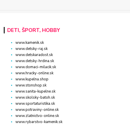
DETI, ŠPORT, HOBBY
www.kamenik.sk
www.detsky-raj.sk
www.detskaradost.sk
www.detsky-hrdina.sk
www.domaci-milacik.sk
www.hracky-online.sk
www.kupelna.shop
www.stonshop.sk
www.sanita-kupelne.sk
www.skolsky-batoh.sk
www.sportaturistika.sk
www.potraviny-online.sk
www.zlatnictvo-online.sk
www.rybarstvo-kamenik.sk