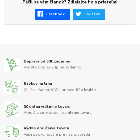
Páčil sa vám článok? Zdieľajte ho s priateľmi
Facebook
Twitter
Doprava od 30€ zadarmo
Využite dopravu úplne zadarmo
8 rokov na trhu
Značka Kameník Vás presvedčí o kvalite
30 dní na vrátenie tovaru
Predĺžili sme dobu na vrátenie tovaru
Rýchle doručenie tovaru
Vaša spokojnosť je pre nás prvoradá