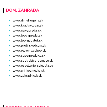
DOM, ZÁHRADA
www.dm-drogeria.sk
www.kvalitnytovar.sk
www.najvypredaj.sk
www.topvypredaj.sk
www.top-nabytok.sk
www.proti-skodcom.sk
www.retromaxishop.sk
www.superpredajca.sk
www.spotrebice-domace.sk
www.osvetlenie-svietidla.eu
www.uni-kozmetika.sk
www.zahradnicek.sk