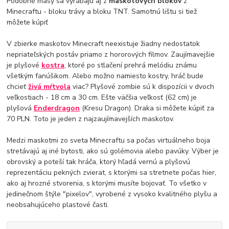
Podobné masy sa vyrábajú aj z
maskotových blokov
z
Minecraftu - bloku trávy a bloku TNT. Samotnú lištu si tiež
môžete kúpiť
V zbierke maskotov Minecraft neexistuje žiadny nedostatok
nepriateľských postáv priamo z hororových filmov. Zaujímavejšie
je plyšové
kostra
, ktoré po stlačení prehrá melódiu známu
všetkým fanúšikom. Alebo možno namiesto kostry, hráč bude
chcieť
živá mŕtvola
viac? Plyšové zombie sú k dispozícii v dvoch
veľkostiach - 18 cm a 30 cm. Ešte väčšia veľkosť (62 cm) je
plyšová
Enderdragon
(Kresu Dragon). Draka si môžete kúpiť za
70 PLN. Toto je jeden z najzaujímavejších maskotov.
Medzi maskotmi zo sveta Minecraftu sa počas virtuálneho boja
stretávajú aj iné bytosti, ako sú golémovia alebo pavúky. Výber je
obrovský a poteší tak hráča, ktorý hľadá vernú a plyšovú
reprezentáciu pekných zvierat, s ktorými sa stretnete počas hier,
ako aj hrozné stvorenia, s ktorými musíte bojovať. To všetko v
jedinečnom štýle "pixelov", vyrobené z vysoko kvalitného plyšu a
neobsahujúceho plastové časti.