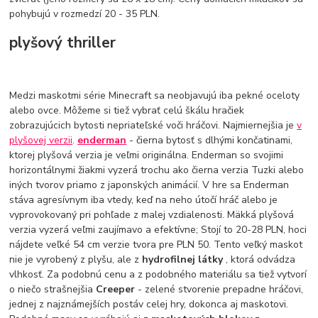
pohybujú v rozmedzí 20 - 35 PLN.
plyšový thriller
Medzi maskotmi série Minecraft sa neobjavujú iba pekné oceloty
alebo ovce. Môžeme si tiež vybrať celú škálu hračiek
zobrazujúcich bytosti nepriateľské voči hráčovi. Najmiernejšia je
v
plyšovej verzii
.
enderman
- čierna bytosť s dlhými končatinami,
ktorej plyšová verzia je veľmi originálna. Enderman so svojimi
horizontálnymi žiakmi vyzerá trochu ako čierna verzia Tuzki alebo
iných tvorov priamo z japonských animácií. V hre sa Enderman
stáva agresívnym iba vtedy, keď na neho útočí hráč alebo je
vyprovokovaný pri pohľade z malej vzdialenosti. Mäkká plyšová
verzia vyzerá veľmi zaujímavo a efektívne; Stojí to 20-28 PLN, hoci
nájdete veľké 54 cm verzie tvora pre PLN 50. Tento veľký maskot
nie je vyrobený z plyšu, ale z
hydrofilnej látky
, ktorá odvádza
vlhkosť. Za podobnú cenu a z podobného materiálu sa tiež vytvorí
o niečo strašnejšia
Creeper
- zelené stvorenie prepadne hráčovi,
jednej z najznámejších postáv celej hry, dokonca aj maskotovi.