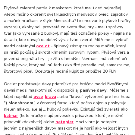
Plyšové zvieratá patria k maskotom, ktoré majú deti najradšej.
Alebo možno okoreniť svet klasických medveďov, oviec, zajačikov
a mačiek hračkami v štýle Minecraftu? Licencované plyšové hračky
vyzerajú, akoby boli prevzaté zo sveta živej hry - majú správny
tvar (ako vyrezané z blokov), majú tiež označené pixely - najmä na
ústach, kde dávajú osobitný výraz tvári zvierat. Môžeme si vybrať
medzi ostatnými
ocelot
- špinavý zástupca rodiny mačiek, ktorý
sa hráči pokúšajú skrotiť kŕmením surovými rybami. Plyšová verzia
je verná originálu hry - je žltá s hnedými škvrnami, má zelené oči.
Každý prvok, ktorý má inú farbu ako žlté pozadie, má, samozrejme,
štvorcový pixel. Ocelota je možné kúpiť za približne 20 PLN
Ocelot predstavuje davy priateľské pre hráčov; medzi živočíšnymi
davmi medzi maskotmi sú k dispozícii aj
pasívne davy
. Môžeme si
kúpiť napríklad
ovce
,
krava
alebo "kravu" vytvorenú pre hru. huba
"(
Mooshroom
) v červenej farbe, ktorá počas dojenia poskytuje
nielen mlieko, ale aj ... húbovú polievku. Existujú tiež zvieratá ako
kalmar
(tieto hračky majú prívesok s prísavkou, ktorú je možné
pripevniť kdekoľvek) alebo
netopier
. Hoci v hre je netopier
jedným z najmenších davov, maskot nie je horší ako veľkosť iných
zvierat (jeho rozmery sú 26 x 18 cm). Ceny domácich miláčikov sa