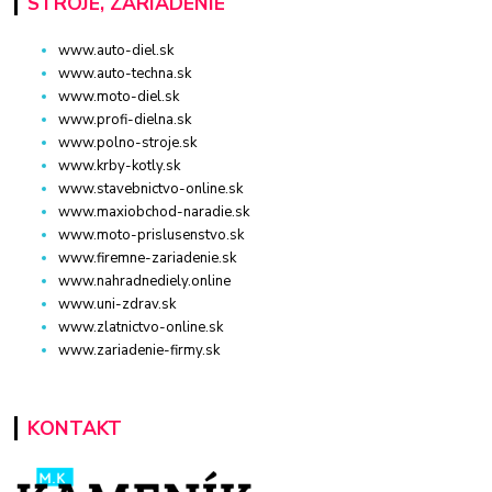
STROJE, ZARIADENIE
www.auto-diel.sk
www.auto-techna.sk
www.moto-diel.sk
www.profi-dielna.sk
www.polno-stroje.sk
www.krby-kotly.sk
www.stavebnictvo-online.sk
www.maxiobchod-naradie.sk
www.moto-prislusenstvo.sk
www.firemne-zariadenie.sk
www.nahradnediely.online
www.uni-zdrav.sk
www.zlatnictvo-online.sk
www.zariadenie-firmy.sk
KONTAKT