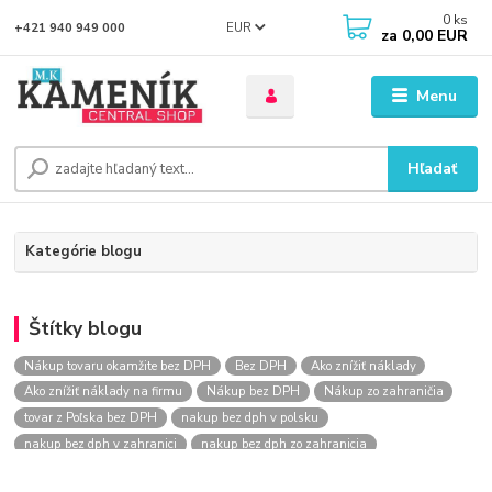
0
ks
EUR
+421 940 949 000
za
0,00 EUR
Menu
Hľadať
Kategórie blogu
Štítky blogu
Nákup tovaru okamžite bez DPH
Bez DPH
Ako znížiť náklady
Ako znížiť náklady na firmu
Nákup bez DPH
Nákup zo zahraničia
tovar z Poľska bez DPH
nakup bez dph v polsku
nakup bez dph v zahranici
nakup bez dph zo zahranicia
nákup bez dph
nákup bez dph v eu
nakupovanie na firmu bez dph