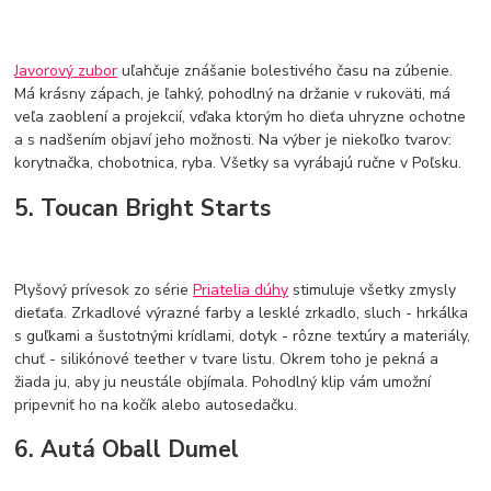
Javorový zubor
uľahčuje znášanie bolestivého času na zúbenie.
Má krásny zápach, je ľahký, pohodlný na držanie v rukoväti, má
veľa zaoblení a projekcií, vďaka ktorým ho dieťa uhryzne ochotne
a s nadšením objaví jeho možnosti. Na výber je niekoľko tvarov:
korytnačka, chobotnica, ryba. Všetky sa vyrábajú ručne v Poľsku.
5. Toucan Bright Starts
Plyšový prívesok zo série
Priatelia dúhy
stimuluje všetky zmysly
dieťaťa. Zrkadlové výrazné farby a lesklé zrkadlo, sluch - hrkálka
s guľkami a šustotnými krídlami, dotyk - rôzne textúry a materiály,
chuť - silikónové teether v tvare listu. Okrem toho je pekná a
žiada ju, aby ju neustále objímala. Pohodlný klip vám umožní
pripevniť ho na kočík alebo autosedačku.
6. Autá Oball Dumel