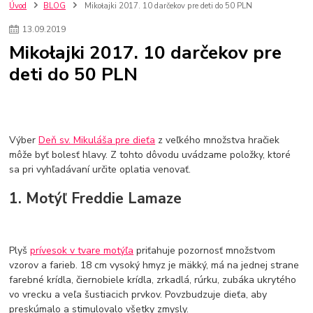
szco nakup bez dph
Smart hodinky pre deti
Úvod
BLOG
Mikołajki 2017. 10 darčekov pre deti do 50 PLN
Vyberáme 11 najväčších plyšových hračiek
Plyšové hračky
13
.
09
.
2019
Plyšový macovia
10 jedinečných súprav Lego Star Wars
Mikołajki 2017. 10 darčekov pre
Lego Star Wars
Darčeky na Vianoce 2019
deti do 50 PLN
Vianočný darček pre dievča do 20€
Darčeky pre dievčatá
Star Wars
Hry pre deti
Skladačky pre deti
Kedy by malo batoľa meniť posteľ?
Detské postele
Detský nábytok
L.O.L. Surprise
L.O.L. Surprise bábiky
L.O.L. Surprise autíčka
L.O.L. Surprise zvieratká
L.O.L. Surprise hračky
Výber
Deň sv. Mikuláša pre dieťa
z veľkého množstva hračiek
L.O.L. Surprise domčeky
L.O.L. Surprise postavičky
môže byť bolesť hlavy. Z tohto dôvodu uvádzame položky, ktoré
sa pri vyhľadávaní určite oplatia venovať.
L.O.L. Surprise zberateľské figúrky
L.O.L. OMG
L.O.L. OMG Bábiky
1. Motýľ Freddie Lamaze
Plyš
prívesok v tvare motýľa
priťahuje pozornosť množstvom
vzorov a farieb. 18 cm vysoký hmyz je mäkký, má na jednej strane
farebné krídla, čiernobiele krídla, zrkadlá, rúrku, zubáka ukrytého
vo vrecku a veľa šustiacich prvkov. Povzbudzuje dieťa, aby
preskúmalo a stimulovalo všetky zmysly.