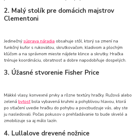
2. Malý stolík pre domácich majstrov
Clementoni
Jedinečný
súprava náradia
obsahuje stôl, ktorý sa zmení na
funkčný kufor s rukoväťou, skrutkovačom, kladivom a plochým
kľúčom a na správnom mieste nájdete klince a skrutky. Hračka
trénuje koordináciu, obratnosť a dobre napodobňuje dospelých.
3. Úžasné stvorenie Fisher Price
Mäkké vlasy, konvexné prvky a rôzne textúry hračky. Ružová alebo
zelená
bytosť
bola vybavená kruhmi a pohyblivou hlavou, ktorá
po stlačení uvedie hračku do pohybu a povzbudzuje vás, aby ste
ju nasledovali. Počas pokusov o prehľadávanie to bude skvelé a
zmobilizuje sa aj málo lazín.
4. Lullalove drevené nožnice