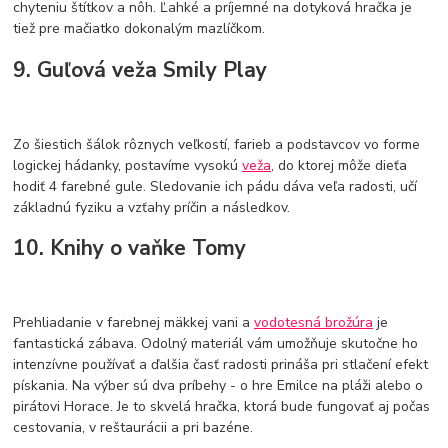
chyteniu štítkov a nôh. Ľahké a príjemné na dotyková hračka je
tiež pre mačiatko dokonalým mazlíčkom.
9. Guľová veža Smily Play
Zo šiestich šálok rôznych veľkostí, farieb a podstavcov vo forme
logickej hádanky, postavíme vysokú
veža
, do ktorej môže dieťa
hodiť 4 farebné gule. Sledovanie ich pádu dáva veľa radosti, učí
základnú fyziku a vzťahy príčin a následkov.
10. Knihy o vaňke Tomy
Prehliadanie v farebnej mäkkej vani a
vodotesná brožúra
je
fantastická zábava. Odolný materiál vám umožňuje skutočne ho
intenzívne používať a ďalšia časť radosti prináša pri stlačení efekt
pískania. Na výber sú dva príbehy - o hre Emilce na pláži alebo o
pirátovi Horace. Je to skvelá hračka, ktorá bude fungovať aj počas
cestovania, v reštaurácii a pri bazéne.