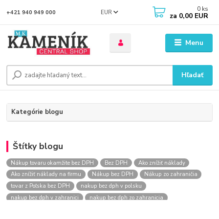
0
ks
EUR
+421 940 949 000
za
0,00 EUR
Menu
Hľadať
Kategórie blogu
Štítky blogu
Nákup tovaru okamžite bez DPH
Bez DPH
Ako znížiť náklady
Ako znížiť náklady na firmu
Nákup bez DPH
Nákup zo zahraničia
tovar z Poľska bez DPH
nakup bez dph v polsku
nakup bez dph v zahranici
nakup bez dph zo zahranicia
nákup bez dph
nákup bez dph v eu
nakupovanie na firmu bez dph