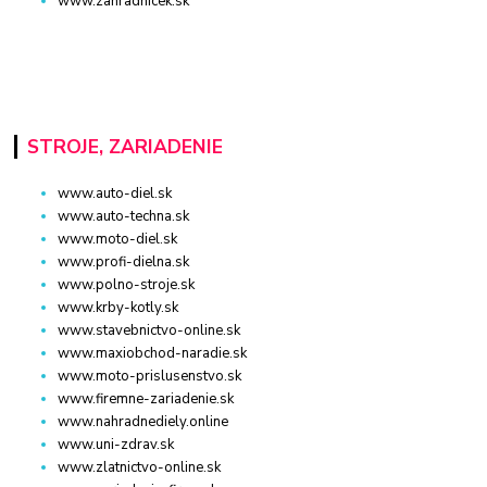
www.zahradnicek.sk
STROJE, ZARIADENIE
www.auto-diel.sk
www.auto-techna.sk
www.moto-diel.sk
www.profi-dielna.sk
www.polno-stroje.sk
www.krby-kotly.sk
www.stavebnictvo-online.sk
www.maxiobchod-naradie.sk
www.moto-prislusenstvo.sk
www.firemne-zariadenie.sk
www.nahradnediely.online
www.uni-zdrav.sk
www.zlatnictvo-online.sk