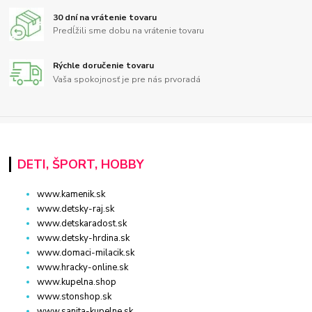
30 dní na vrátenie tovaru
Predĺžili sme dobu na vrátenie tovaru
Rýchle doručenie tovaru
Vaša spokojnosť je pre nás prvoradá
DETI, ŠPORT, HOBBY
www.kamenik.sk
www.detsky-raj.sk
www.detskaradost.sk
www.detsky-hrdina.sk
www.domaci-milacik.sk
www.hracky-online.sk
www.kupelna.shop
www.stonshop.sk
www.sanita-kupelne.sk