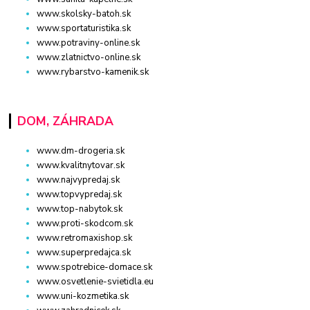
www.skolsky-batoh.sk
www.sportaturistika.sk
www.potraviny-online.sk
www.zlatnictvo-online.sk
www.rybarstvo-kamenik.sk
DOM, ZÁHRADA
www.dm-drogeria.sk
www.kvalitnytovar.sk
www.najvypredaj.sk
www.topvypredaj.sk
www.top-nabytok.sk
www.proti-skodcom.sk
www.retromaxishop.sk
www.superpredajca.sk
www.spotrebice-domace.sk
www.osvetlenie-svietidla.eu
www.uni-kozmetika.sk