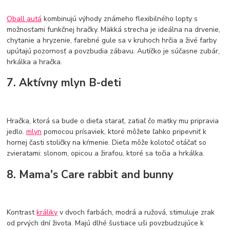
Oball autá
kombinujú výhody známeho flexibilného lopty s
možnosťami funkčnej hračky. Mäkká strecha je ideálna na drvenie,
chytanie a hryzenie, farebné gule sa v kruhoch hrčia a živé farby
upútajú pozornosť a povzbudia zábavu. Autíčko je súčasne zubár,
hrkálka a hračka.
7. Aktívny mlyn B-deti
Hračka, ktorá sa bude o dieťa starať, zatiaľ čo matky mu pripravia
jedlo.
mlyn
pomocou prísaviek, ktoré môžete ľahko pripevniť k
hornej časti stoličky na kŕmenie. Dieťa môže kolotoč otáčať so
zvieratami: slonom, opicou a žirafou, ktoré sa točia a hrkálka.
8. Mama's Care rabbit and bunny
Kontrast
králiky
v dvoch farbách, modrá a ružová, stimuluje zrak
od prvých dní života. Majú dlhé šustiace uši povzbudzujúce k