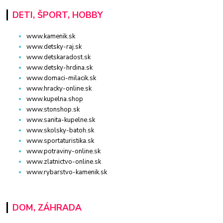
DETI, ŠPORT, HOBBY
www.kamenik.sk
www.detsky-raj.sk
www.detskaradost.sk
www.detsky-hrdina.sk
www.domaci-milacik.sk
www.hracky-online.sk
www.kupelna.shop
www.stonshop.sk
www.sanita-kupelne.sk
www.skolsky-batoh.sk
www.sportaturistika.sk
www.potraviny-online.sk
www.zlatnictvo-online.sk
www.rybarstvo-kamenik.sk
DOM, ZÁHRADA