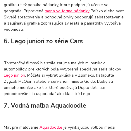
grafikou tiež ponúka hádanky, ktoré podporujú učenie sa
geografie. Pripravené
mapa vo forme hádanky
Poľsko alebo svet.
Skvelé spracovanie a pohodlné prvky podporujú sebazostavenie
a zaujímavá grafika zobrazujúca zvieratá a pamätníky vyvoláva
vedomosti.
6. Lego juniori zo série Cars
Tohtoročný filmový hit stále zaujme malých milovníkov
automobilov, pre ktorých bola vytvorená špeciálna séria blokov
Lego juniori
. Môžete si vybrať Skládka v Złomeku, katapulte
Zygzak McQuinn alebo v servisnom mieste Guido. Bloky sú
omnoho menšie ako tie, ktoré používajú Duplo deti, ale
jednoduchšie ich usporiadať ako klasické Lego.
7. Vodná maľba Aquadoodle
Mat pre maľovanie
Aquadoodle
je vynikajúcou voľbou medzi