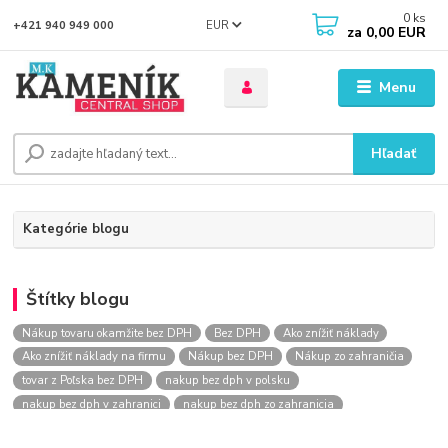
0
ks
EUR
+421 940 949 000
za
0,00 EUR
Menu
Hľadať
Kategórie blogu
Štítky blogu
Nákup tovaru okamžite bez DPH
Bez DPH
Ako znížiť náklady
Ako znížiť náklady na firmu
Nákup bez DPH
Nákup zo zahraničia
tovar z Poľska bez DPH
nakup bez dph v polsku
nakup bez dph v zahranici
nakup bez dph zo zahranicia
nákup bez dph
nákup bez dph v eu
nakupovanie na firmu bez dph