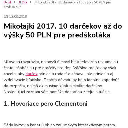
szco nakup bez dph
Smart hodinky pre deti
Úvod
BLOG
Mikołajki 2017. 10 darčekov až do výšky 50 PLN pre
predškoláka
Vyberáme 11 najväčších plyšových hračiek
Plyšové hračky
Plyšový macovia
10 jedinečných súprav Lego Star Wars
13
.
09
.
2019
Lego Star Wars
Darčeky na Vianoce 2019
Mikołajki 2017. 10 darčekov až do
Vianočný darček pre dievča do 20€
Darčeky pre dievčatá
Star Wars
výšky 50 PLN pre predškoláka
Hry pre deti
Skladačky pre deti
Kedy by malo batoľa meniť posteľ?
Detské postele
Detský nábytok
L.O.L. Surprise
L.O.L. Surprise bábiky
L.O.L. Surprise autíčka
L.O.L. Surprise zvieratká
L.O.L. Surprise hračky
Milovaná rozprávka, najnovší filmový hit a televízna reklama sú
L.O.L. Surprise domčeky
L.O.L. Surprise postavičky
často inšpiráciou pre darčeky pre deti. Väčšina rodičov by však
L.O.L. Surprise zberateľské figúrky
L.O.L. OMG
L.O.L. OMG Bábiky
chcela, aby
darček
priniesla radosť a zábavu, ale priniesla aj
vzdelávacie hľadisko. Z tohto dôvodu by bolo ideálne zapadnúť
do rozpočtu, najmä ak musíme kúpiť niekoľko darčekov.
Nasledujúci zoznam vám pomôže dostať sa z tejto situácie.
1. Hovoriace pero Clementoni
Séria kvízov a kariet úloh so zaujímavým interaktívnym perom.