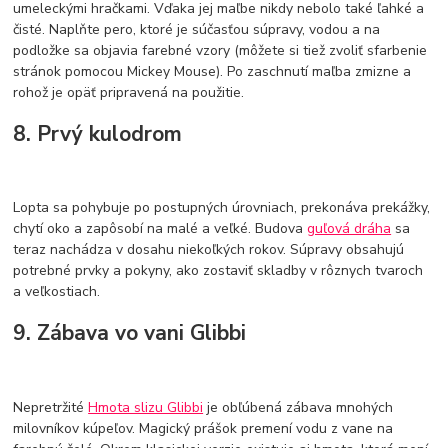
umeleckými hračkami. Vďaka jej maľbe nikdy nebolo také ľahké a
čisté. Naplňte pero, ktoré je súčasťou súpravy, vodou a na
podložke sa objavia farebné vzory (môžete si tiež zvoliť sfarbenie
stránok pomocou Mickey Mouse). Po zaschnutí maľba zmizne a
rohož je opäť pripravená na použitie.
8. Prvý kulodrom
Lopta sa pohybuje po postupných úrovniach, prekonáva prekážky,
chytí oko a zapôsobí na malé a veľké. Budova
guľová dráha
sa
teraz nachádza v dosahu niekoľkých rokov. Súpravy obsahujú
potrebné prvky a pokyny, ako zostaviť skladby v rôznych tvaroch
a veľkostiach.
9. Zábava vo vani Glibbi
Nepretržité
Hmota slizu Glibbi
je obľúbená zábava mnohých
milovníkov kúpeľov. Magický prášok premení vodu z vane na