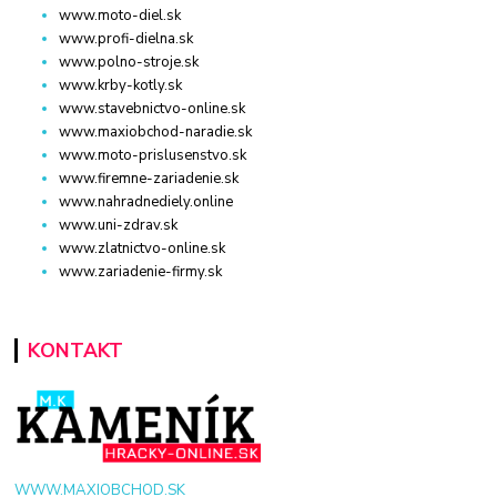
www.moto-diel.sk
www.profi-dielna.sk
www.polno-stroje.sk
www.krby-kotly.sk
www.stavebnictvo-online.sk
www.maxiobchod-naradie.sk
www.moto-prislusenstvo.sk
www.firemne-zariadenie.sk
www.nahradnediely.online
www.uni-zdrav.sk
www.zlatnictvo-online.sk
www.zariadenie-firmy.sk
KONTAKT
WWW.MAXIOBCHOD.SK