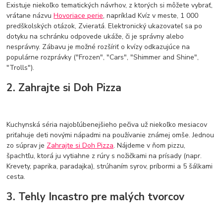
Existuje niekoľko tematických návrhov, z ktorých si môžete vybrať,
vrátane názvu
Hovoriace perie
, napríklad Kvíz v meste, 1 000
predškolských otázok, Zvieratá. Elektronický ukazovateľ sa po
dotyku na schránku odpovede ukáže, či je správny alebo
nesprávny. Zábavu je možné rozšíriť o kvízy odkazujúce na
populárne rozprávky ("Frozen", "Cars", "Shimmer and Shine",
"Trolls").
2. Zahrajte si Doh Pizza
Kuchynská séria najobľúbenejšieho pečiva už niekoľko mesiacov
priťahuje deti novými nápadmi na používanie známej omše. Jednou
zo súprav je
Zahrajte si Doh Pizza
. Nájdeme v ňom pizzu,
špachtľu, ktorá ju vytiahne z rúry s nožičkami na prísady (napr.
Krevety, paprika, paradajka), strúhaním syrov, príbormi a 5 šálkami
cesta.
3. Tehly Incastro pre malých tvorcov