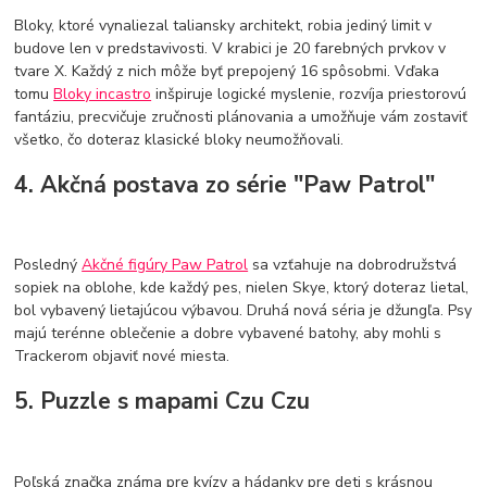
Bloky, ktoré vynaliezal taliansky architekt, robia jediný limit v
budove len v predstavivosti. V krabici je 20 farebných prvkov v
tvare X. Každý z nich môže byť prepojený 16 spôsobmi. Vďaka
tomu
Bloky incastro
inšpiruje logické myslenie, rozvíja priestorovú
fantáziu, precvičuje zručnosti plánovania a umožňuje vám zostaviť
všetko, čo doteraz klasické bloky neumožňovali.
4. Akčná postava zo série "Paw Patrol"
Posledný
Akčné figúry Paw Patrol
sa vzťahuje na dobrodružstvá
sopiek na oblohe, kde každý pes, nielen Skye, ktorý doteraz lietal,
bol vybavený lietajúcou výbavou. Druhá nová séria je džungľa. Psy
majú terénne oblečenie a dobre vybavené batohy, aby mohli s
Trackerom objaviť nové miesta.
5. Puzzle s mapami Czu Czu
Poľská značka známa pre kvízy a hádanky pre deti s krásnou