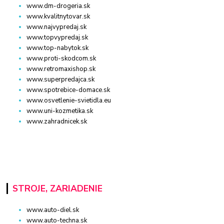
www.dm-drogeria.sk
www.kvalitnytovar.sk
www.najvypredaj.sk
www.topvypredaj.sk
www.top-nabytok.sk
www.proti-skodcom.sk
www.retromaxishop.sk
www.superpredajca.sk
www.spotrebice-domace.sk
www.osvetlenie-svietidla.eu
www.uni-kozmetika.sk
www.zahradnicek.sk
STROJE, ZARIADENIE
www.auto-diel.sk
www.auto-techna.sk