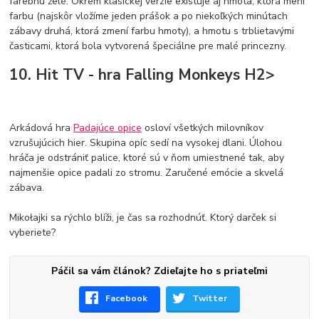
farebnú želé. Okrem klasickej verzie existuje aj hmota, ktorá mení
farbu (najskôr vložíme jeden prášok a po niekoľkých minútach
zábavy druhá, ktorá zmení farbu hmoty), a hmotu s trblietavými
časticami, ktorá bola vytvorená špeciálne pre malé princezny.
10. Hit TV - hra Falling Monkeys H2>
Arkádová hra
Padajúce opice
osloví všetkých milovníkov
vzrušujúcich hier. Skupina opíc sedí na vysokej dlani. Úlohou
hráča je odstrániť palice, ktoré sú v ňom umiestnené tak, aby
najmenšie opice padali zo stromu. Zaručené emócie a skvelá
zábava.
Mikołajki sa rýchlo blíži, je čas sa rozhodnúť. Ktorý darček si
vyberiete?
Páčil sa vám článok? Zdieľajte ho s priateľmi
Facebook
Twitter