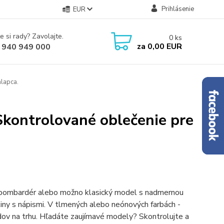
Prihlásenie
EUR
e si rady? Zavolajte.
0
ks
za
0,00 EUR
 940 949 000
hlapca.
 Skontrolované oblečenie pre
lu, bombardér alebo možno klasický model s nadmernou
iny s nápismi. V tlmených alebo neónových farbách -
ov na trhu. Hľadáte zaujímavé modely? Skontrolujte a