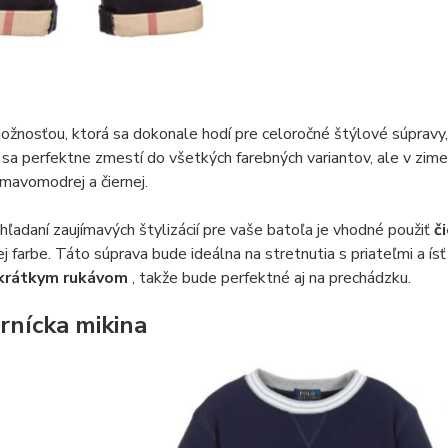
žnosťou, ktorá sa dokonale hodí pre celoročné štýlové súpravy,
 sa perfektne zmestí do všetkých farebných variantov, ale v zim
tmavomodrej a čiernej.
 hľadaní zaujímavých štylizácií pre vaše batoľa je vhodné použiť
č
ej farbe. Táto súprava bude ideálna na stretnutia s priateľmi a í
 krátkym rukávom
, takže bude perfektné aj na prechádzku.
nícka mikina