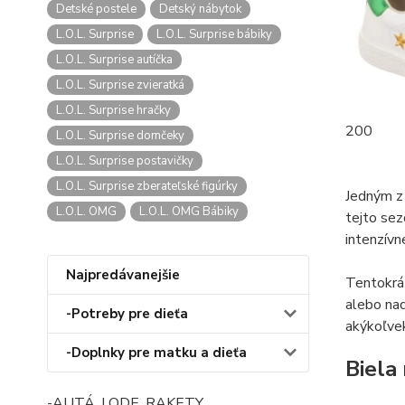
Detské postele
Detský nábytok
L.O.L. Surprise
L.O.L. Surprise bábiky
L.O.L. Surprise autíčka
L.O.L. Surprise zvieratká
L.O.L. Surprise hračky
200
L.O.L. Surprise domčeky
L.O.L. Surprise postavičky
L.O.L. Surprise zberateľské figúrky
Jedným z
L.O.L. OMG
L.O.L. OMG Bábiky
tejto sez
intenzívn
Najpredávanejšie
Tentokrá
alebo nad
-Potreby pre dieťa
akýkoľvek
-Doplnky pre matku a dieťa
Biela
-AUTÁ, LODE, RAKETY