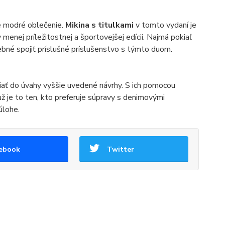
ke modré oblečenie.
Mikina s titulkami
v tomto vydaní je
v menej príležitostnej a športovejšej edícii. Najmä pokiaľ
rebné spojiť príslušné príslušenstvo s týmto duom.
iať do úvahy vyššie uvedené návrhy. S ich pomocou
už je to ten, kto preferuje súpravy s denimovými
úlohe.
ebook
Twitter