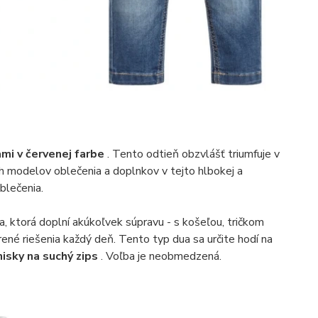
ami v červenej farbe
. Tento odtieň obzvlášť triumfuje v
h modelov oblečenia a doplnkov v tejto hlbokej a
blečenia.
ka, ktorá doplní akúkoľvek súpravu - s košeľou, tričkom
né riešenia každý deň. Tento typ dua sa určite hodí na
nisky na suchý zips
. Voľba je neobmedzená.