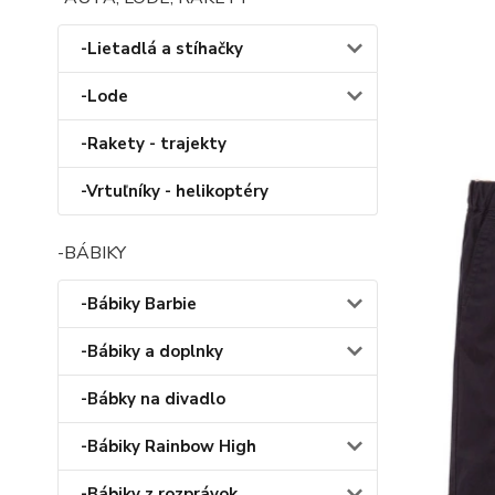
-Lietadlá a stíhačky
-Lode
-Rakety - trajekty
-Vrtuľníky - helikoptéry
-BÁBIKY
-Bábiky Barbie
-Bábiky a doplnky
-Bábky na divadlo
-Bábiky Rainbow High
-Bábiky z rozprávok