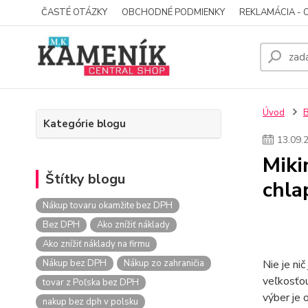
ČASTÉ OTÁZKY
OBCHODNÉ PODMIENKY
REKLAMÁCIA - 
Úvod
Kategórie blogu
13
.
09
.
Miki
Štítky blogu
chla
Nákup tovaru okamžite bez DPH
Bez DPH
Ako znížiť náklady
Ako znížiť náklady na firmu
Nákup bez DPH
Nákup zo zahraničia
Nie je ni
veľkosťou
tovar z Poľska bez DPH
výber je 
nakup bez dph v polsku