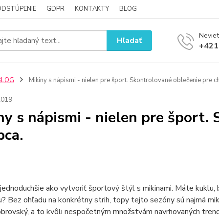
ODSTÚPENIE
GDPR
KONTAKTY
BLOG
Neviet
Hľadať
+421
BLOG
Mikiny s nápismi - nielen pre šport. Skontrolované oblečenie pre c
2019
ny s nápismi - nielen pre šport.
pca.
č jednoduchšie ako vytvoriť športový štýl s mikinami. Máte kuk
? Bez ohľadu na konkrétny strih, topy tejto sezóny sú najmä mik
obrovský, a to kvôli nespočetným množstvám navrhovaných trend