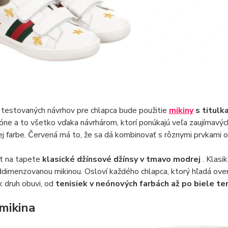
 testovaných návrhov pre chlapca bude použitie
mikiny
s titulk
óne a to všetko vďaka návrhárom, ktorí ponúkajú veľa zaujímavýc
ej farbe. Červená má to, že sa dá kombinovať s rôznymi prvkami o
t na tapete
klasické džínsové džínsy v tmavo modrej
. Klasi
dimenzovanou mikinou. Osloví každého chlapca, ktorý hľadá overe
 druh obuvi, od
tenisiek v neónových farbách až po biele te
 mikina