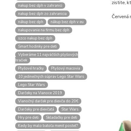
zistite, 
nakup bez dph v zahranici
nakup bez dph zo zahranicia
Červená 
nákup bez dph
nákup bez dph v eu
nakupovanie na firmu bez dph
szco nakup bez dph
Smart hodinky pre deti
Vyberáme 11 najväčších plyšových
hračiek
Plyšové hračky
Plyšový macovia
10 jedinečných súprav Lego Star Wars
Lego Star Wars
Darčeky na Vianoce 2019
Vianočný darček pre dievča do 20€
Darčeky pre dievčatá
Star Wars
Hry pre deti
Skladačky pre deti
Kedy by malo batoľa meniť posteľ?