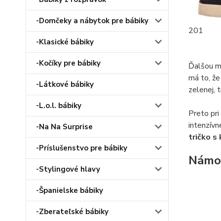
-Domčeky a nábytok pre bábiky
201
-Klasické bábiky
-Kočíky pre bábiky
Ďalšou mo
má to, že
-Látkové bábiky
zelenej, 
-L.o.l. bábiky
Preto pri
intenzívn
-Na Na Surprise
tričko s
-Príslušenstvo pre bábiky
Námor
-Stylingové hlavy
-Španielske bábiky
-Zberateľské bábiky