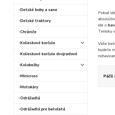
-Detské boby a sane
Pokiaľ id
absolútn
-Detské traktory
ide o
bav
Tenisky v
-Chrániče
-Kolieskové korčule
Vaše bato
budete mô
-Kolieskové korčule dvojradové
nohavicam
-Kolobežky
Páčil
-Minicross
-Motokáry
-Odrážadlá
-Odrážadlá pre batoľatá