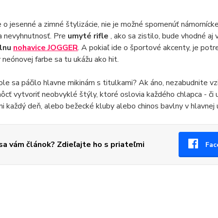
e o jesenné a zimné štylizácie, nie je možné spomenúť námorníc
a nevyhnutnosť. Pre
umyté rifle
, ako sa zistilo, bude vhodné aj 
lnu
nohavice JOGGER
. A pokiaľ ide o športové akcenty, je pot
 neónovej farbe sa tu ukážu ako hit.
le sa páčilo hlavne mikinám s titulkami? Ak áno, nezabudnite vz
cť vytvoriť neobvyklé štýly, ktoré oslovia každého chlapca - či 
i každý deň, alebo bežecké kluby alebo chinos bavlny v hlavnej 
 sa vám článok? Zdieľajte ho s priateľmi
Fac