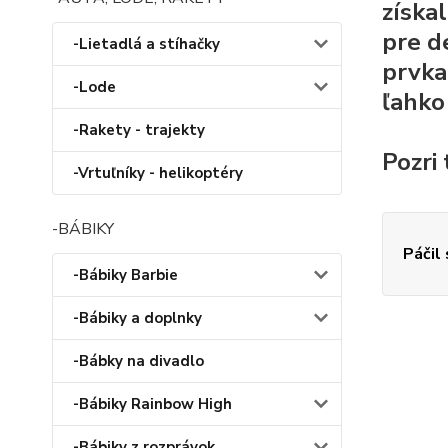
získa
pre d
-Lietadlá a stíhačky
prvka
-Lode
ľahko
-Rakety - trajekty
Pozri 
-Vrtuľníky - helikoptéry
-BÁBIKY
Páčil
-Bábiky Barbie
-Bábiky a doplnky
-Bábky na divadlo
-Bábiky Rainbow High
-Bábiky z rozprávok