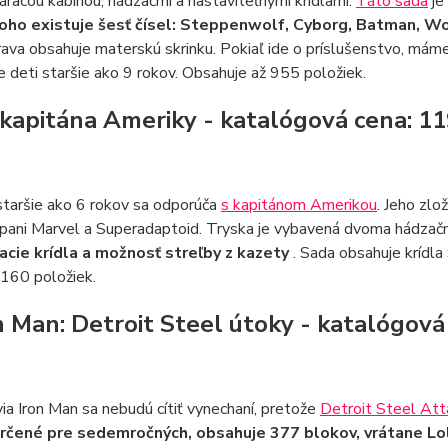
áracou kabínou, hádzačmi a nastaviteľnými krídlami.
Táto sada
je
oho existuje šesť čísel: Steppenwolf, Cyborg, Batman,
ava obsahuje materskú skrinku. Pokiaľ ide o príslušenstvo, má
e deti staršie ako 9 rokov. Obsahuje až 955 položiek.
t kapitána Ameriky - katalógová cena: 1
staršie ako 6 rokov sa odporúča
s kapitánom Amerikou
. Jeho zlo
pani Marvel a Superadaptoid. Tryska je vybavená dvoma hádzačm
acie krídla a možnosť streľby z kazety
. Sada obsahuje krídla
 160 položiek.
on Man: Detroit Steel útoky - katalógov
ia Iron Man sa nebudú cítiť vynechaní, pretože
Detroit Steel Att
rčené pre sedemročných, obsahuje 377 blokov, vrátane Lol