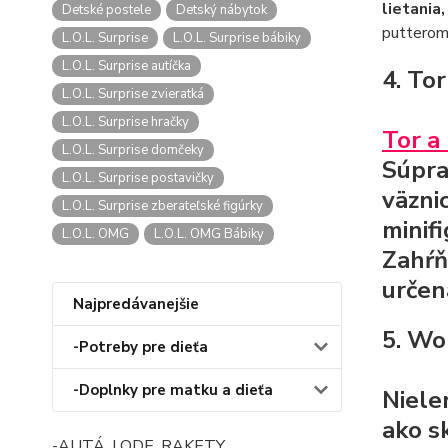
lietania
Detské postele
Detský nábytok
putterom.
L.O.L. Surprise
L.O.L. Surprise bábiky
L.O.L. Surprise autíčka
4. To
L.O.L. Surprise zvieratká
L.O.L. Surprise hračky
Tor a
L.O.L. Surprise domčeky
Súpra
L.O.L. Surprise postavičky
väzni
L.O.L. Surprise zberateľské figúrky
minif
L.O.L. OMG
L.O.L. OMG Bábiky
Zahŕň
určen
Najpredávanejšie
5. Wo
-Potreby pre dieťa
-Doplnky pre matku a dieťa
Nielen
ako s
-AUTÁ, LODE, RAKETY