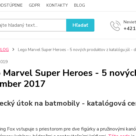
ODSTÚPENIE
GDPR
KONTAKTY
BLOG
Neviet
Hľadať
+421
BLOG
Lego Marvel Super Heroes - 5 nových produktov z katalógu júl -
2019
 Marvel Super Heroes - 5 nových
ember 2017
tecký útok na batmobily - katalógová c
ing Fox vstupuje s priestorom pre dve figúrky a pružinovými kan