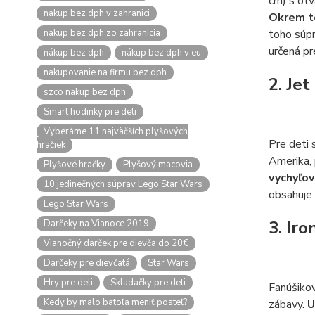
cm) s otv
nakup bez dph v zahranici
Okrem t
nakup bez dph zo zahranicia
toho súpr
určená pr
nákup bez dph
nákup bez dph v eu
nakupovanie na firmu bez dph
2. Je
szco nakup bez dph
Smart hodinky pre deti
Vyberáme 11 najväčších plyšových
Pre deti 
hračiek
Amerika, 
Plyšové hračky
Plyšový macovia
vychyľov
10 jedinečných súprav Lego Star Wars
obsahuje
Lego Star Wars
3. Ir
Darčeky na Vianoce 2019
Vianočný darček pre dievča do 20€
Darčeky pre dievčatá
Star Wars
Hry pre deti
Skladačky pre deti
Fanúšikov
Kedy by malo batoľa meniť posteľ?
zábavy.
U