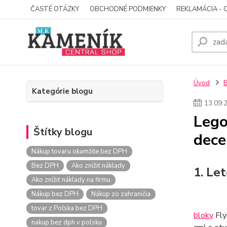
ČASTÉ OTÁZKY
OBCHODNÉ PODMIENKY
REKLAMÁCIA - 
Úvod
Kategórie blogu
13
.
09
.
Lego
Štítky blogu
dec
Nákup tovaru okamžite bez DPH
Bez DPH
Ako znížiť náklady
1. Le
Ako znížiť náklady na firmu
Nákup bez DPH
Nákup zo zahraničia
tovar z Poľska bez DPH
bloky
Fly
nakup bez dph v polsku