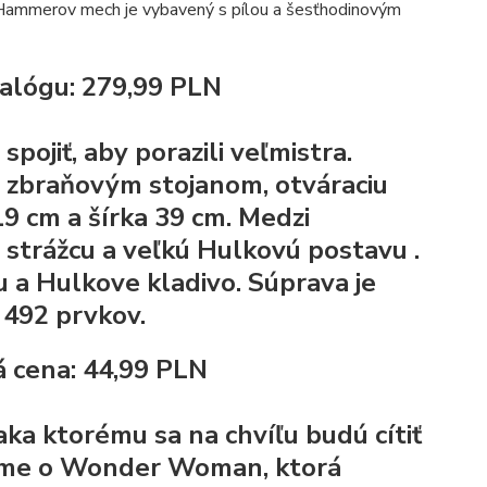
Hammerov mech je vybavený s pílou a šesťhodinovým
atalógu: 279,99 PLN
 spojiť, aby porazili veľmistra.
 zbraňovým stojanom, otváraciu
19 cm a šírka 39 cm.
Medzi
 a strážcu a veľkú Hulkovú postavu
.
u a Hulkove kladivo. Súprava je
 492 prvkov.
 cena: 44,99 PLN
ďaka ktorému sa na chvíľu budú cítiť
ejme o Wonder Woman, ktorá