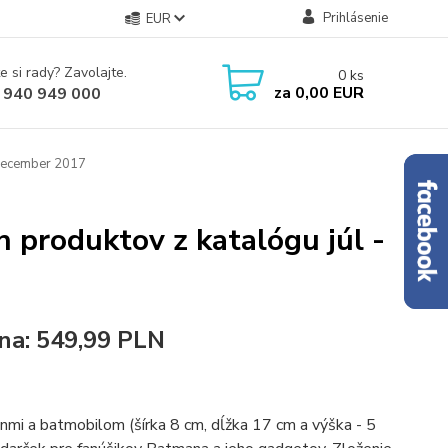
Prihlásenie
EUR
e si rady? Zavolajte.
0
ks
za
0,00 EUR
 940 949 000
 december 2017
 produktov z katalógu júl -
ena: 549,99 PLN
ónmi a batmobilom (šírka 8 cm, dĺžka 17 cm a výška - 5