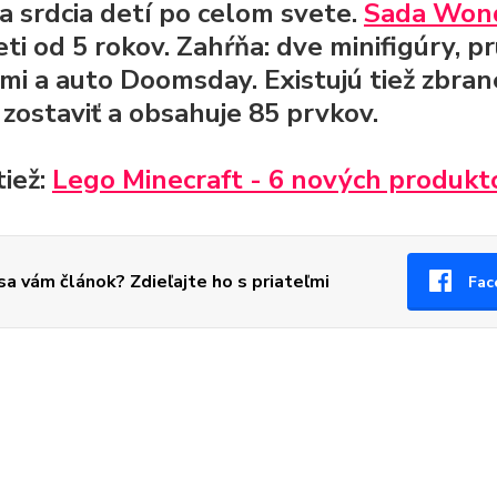
la srdcia detí po celom svete.
Sada Won
eti od 5 rokov.
Zahŕňa: dve minifigúry,
mi a auto Doomsday.
Existujú tiež zbran
 zostaviť a obsahuje 85 prvkov.
tiež:
Lego Minecraft - 6 nových produkt
 sa vám článok? Zdieľajte ho s priateľmi
Fac