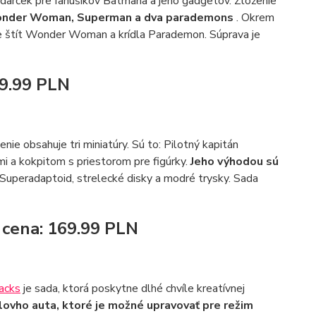
 darček pre fanúšikov Batmana a jeho gadgetov. Zloženie
 Wonder Woman, Superman a dva parademons
. Okrem
me štít Wonder Woman a krídla Parademon. Súprava je
19.99 PLN
ženie obsahuje tri miniatúry. Sú to: Pilotný kapitán
i a kokpitom s priestorom pre figúrky.
Jeho výhodou sú
 Superadaptoid, strelecké disky a modré trysky. Sada
á cena: 169.99 PLN
acks
je sada, ktorá poskytne dlhé chvíle kreatívnej
ovho auta, ktoré je možné upravovať pre režim