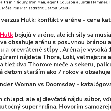
, a tri minifigúry: Iron Man, agent Coulson a Justin Hammer.
 Môže Iron Man zachrániť Detroit Steel?
r verzus Hulk: konflikt v aréne - cena k
 Hulk
bojujú v aréne, ale ich sily sa musia
va obsahuje arénu s posuvnou bránou a
cu a prevrátené stĺpy
. Aréna je vysoká 
igúrami nájdete Thora, Loki, veľmajstra
a tiež dva Thorove meče a sekeru, palic
á deťom starším ako 7 rokov a obsahuje
nder Woman vs Doomsday - katalógová
 chlapci, ale aj dievčatá nájdu súbor, v
kutočný superhrdina. Hovorím samozr