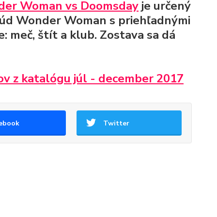
der Woman vs Doomsday
je určený
 prúd Wonder Woman s priehľadnými
e: meč, štít a klub. Zostava sa dá
ov z katalógu júl - december 2017
ebook
Twitter