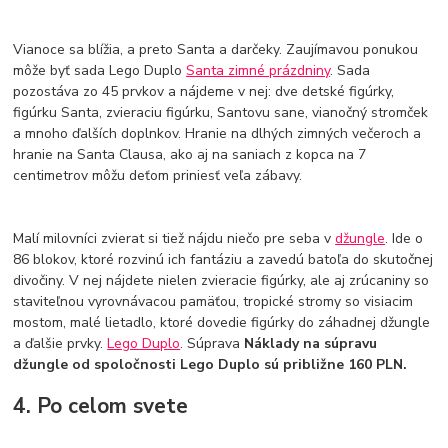
Vianoce sa blížia, a preto Santa a darčeky. Zaujímavou ponukou
môže byť sada Lego Duplo
Santa zimné prázdniny
. Sada
pozostáva zo 45 prvkov a nájdeme v nej: dve detské figúrky,
figúrku Santa, zvieraciu figúrku, Santovu sane, vianočný stromček
a mnoho ďalších doplnkov. Hranie na dlhých zimných večeroch a
hranie na Santa Clausa, ako aj na saniach z kopca na 7
centimetrov môžu deťom priniesť veľa zábavy.
Malí milovníci zvierat si tiež nájdu niečo pre seba v
džungle
. Ide o
86 blokov, ktoré rozvinú ich fantáziu a zavedú batoľa do skutočnej
divočiny. V nej nájdete nielen zvieracie figúrky, ale aj zrúcaniny so
staviteľnou vyrovnávacou pamäťou, tropické stromy so visiacim
mostom, malé lietadlo, ktoré dovedie figúrky do záhadnej džungle
a ďalšie prvky.
Lego Duplo
. Súprava
Náklady na súpravu
džungle od spoločnosti Lego Duplo sú približne 160 PLN.
4. Po celom svete