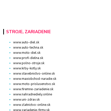
STROJE, ZARIADENIE
www.auto-diel.sk
www.auto-techna.sk
www.moto-diel.sk
www.profi-dielna.sk
www.polno-stroje.sk
www.krby-kotly.sk
www.stavebnictvo-online.sk
www.maxiobchod-naradie.sk
www.moto-prislusenstvo.sk
www.firemne-zariadenie.sk
www.nahradnediely.online
www.uni-zdrav.sk
www.zlatnictvo-online.sk
www.zariadenie-firmy.sk