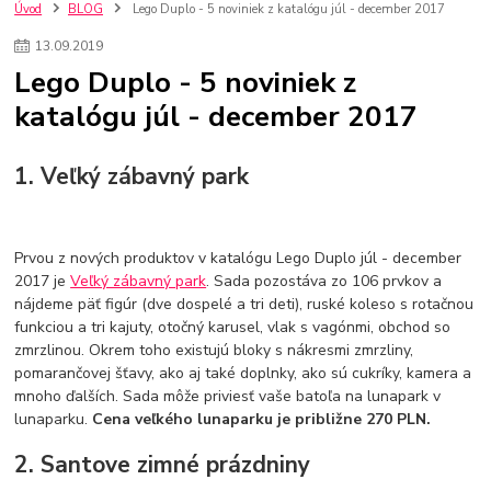
szco nakup bez dph
Smart hodinky pre deti
Úvod
BLOG
Lego Duplo - 5 noviniek z katalógu júl - december 2017
Vyberáme 11 najväčších plyšových hračiek
Plyšové hračky
13
.
09
.
2019
Plyšový macovia
10 jedinečných súprav Lego Star Wars
Lego Duplo - 5 noviniek z
Lego Star Wars
Darčeky na Vianoce 2019
katalógu júl - december 2017
Vianočný darček pre dievča do 20€
Darčeky pre dievčatá
Star Wars
Hry pre deti
Skladačky pre deti
Kedy by malo batoľa meniť posteľ?
Detské postele
Detský nábytok
L.O.L. Surprise
1. Veľký zábavný park
L.O.L. Surprise bábiky
L.O.L. Surprise autíčka
L.O.L. Surprise zvieratká
L.O.L. Surprise hračky
L.O.L. Surprise domčeky
L.O.L. Surprise postavičky
Prvou z nových produktov v katalógu Lego Duplo júl - december
L.O.L. Surprise zberateľské figúrky
L.O.L. OMG
L.O.L. OMG Bábiky
2017 je
Veľký zábavný park
. Sada pozostáva zo 106 prvkov a
nájdeme päť figúr (dve dospelé a tri deti), ruské koleso s rotačnou
funkciou a tri kajuty, otočný karusel, vlak s vagónmi, obchod so
zmrzlinou. Okrem toho existujú bloky s nákresmi zmrzliny,
pomarančovej šťavy, ako aj také doplnky, ako sú cukríky, kamera a
mnoho ďalších. Sada môže priviesť vaše batoľa na lunapark v
lunaparku.
Cena veľkého lunaparku je približne 270 PLN.
2. Santove zimné prázdniny