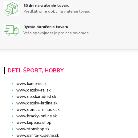
30 dní na vrátenie tovaru
Predĺžili sme dobu na vrátenie tovaru
Rýchle doručenie tovaru
Vaša spokojnosť je pre nás prvoradá
DETI, ŠPORT, HOBBY
www.kamenik.sk
www.detsky-raj.sk
www.detskaradost.sk
www.detsky-hrdina.sk
www.domaci-milacik.sk
www.hracky-online.sk
www.kupelna.shop
www.stonshop.sk
www.sanita-kupelne.sk