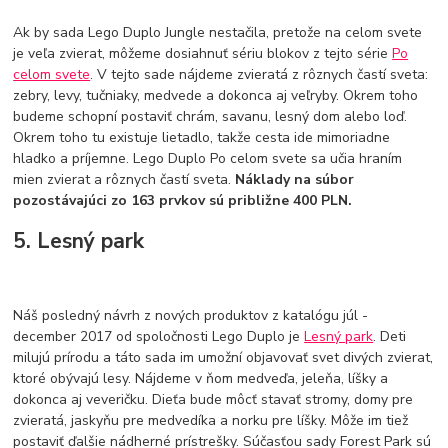
Ak by sada Lego Duplo Jungle nestačila, pretože na celom svete
je veľa zvierat, môžeme dosiahnuť sériu blokov z tejto série
Po
celom svete
. V tejto sade nájdeme zvieratá z rôznych častí sveta:
zebry, levy, tučniaky, medvede a dokonca aj veľryby. Okrem toho
budeme schopní postaviť chrám, savanu, lesný dom alebo loď.
Okrem toho tu existuje lietadlo, takže cesta ide mimoriadne
hladko a príjemne. Lego Duplo Po celom svete sa učia hraním
mien zvierat a rôznych častí sveta.
Náklady na súbor
pozostávajúci zo 163 prvkov sú približne 400 PLN.
5. Lesný park
Náš posledný návrh z nových produktov z katalógu júl -
december 2017 od spoločnosti Lego Duplo je
Lesný park
. Deti
milujú prírodu a táto sada im umožní objavovať svet divých zvierat,
ktoré obývajú lesy. Nájdeme v ňom medveďa, jeleňa, líšky a
dokonca aj veveričku. Dieťa bude môcť stavať stromy, domy pre
zvieratá, jaskyňu pre medvedíka a norku pre líšky. Môže im tiež
postaviť ďalšie nádherné prístrešky. Súčasťou sady Forest Park sú