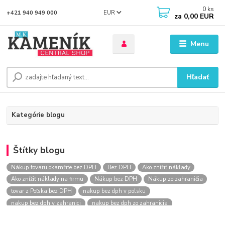
0
ks
EUR
+421 940 949 000
za
0,00 EUR
Menu
Hľadať
Kategórie blogu
Štítky blogu
Nákup tovaru okamžite bez DPH
Bez DPH
Ako znížiť náklady
Ako znížiť náklady na firmu
Nákup bez DPH
Nákup zo zahraničia
tovar z Poľska bez DPH
nakup bez dph v polsku
nakup bez dph v zahranici
nakup bez dph zo zahranicia
nákup bez dph
nákup bez dph v eu
nakupovanie na firmu bez dph