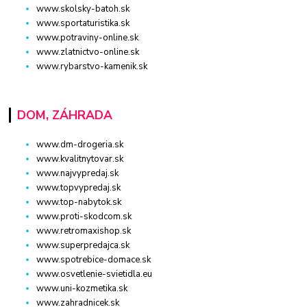
www.skolsky-batoh.sk
www.sportaturistika.sk
www.potraviny-online.sk
www.zlatnictvo-online.sk
www.rybarstvo-kamenik.sk
DOM, ZÁHRADA
www.dm-drogeria.sk
www.kvalitnytovar.sk
www.najvypredaj.sk
www.topvypredaj.sk
www.top-nabytok.sk
www.proti-skodcom.sk
www.retromaxishop.sk
www.superpredajca.sk
www.spotrebice-domace.sk
www.osvetlenie-svietidla.eu
www.uni-kozmetika.sk
www.zahradnicek.sk