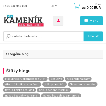
0
ks
EUR
+421 940 949 000
za
0,00 EUR
Menu
Hľadať
Kategórie blogu
Štítky blogu
Nákup tovaru okamžite bez DPH
Bez DPH
Ako znížiť náklady
Ako znížiť náklady na firmu
Nákup bez DPH
Nákup zo zahraničia
tovar z Poľska bez DPH
nakup bez dph v polsku
nakup bez dph v zahranici
nakup bez dph zo zahranicia
nákup bez dph
nákup bez dph v eu
nakupovanie na firmu bez dph