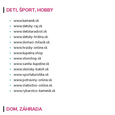
DETI, ŠPORT, HOBBY
www.kamenik.sk
www.detsky-raj.sk
www.detskaradost.sk
www.detsky-hrdina.sk
www.domaci-milacik.sk
www.hracky-online.sk
www.kupelna.shop
www.stonshop.sk
www.sanita-kupelne.sk
www.skolsky-batoh.sk
www.sportaturistika.sk
www.potraviny-online.sk
www.zlatnictvo-online.sk
www.rybarstvo-kamenik.sk
DOM, ZÁHRADA