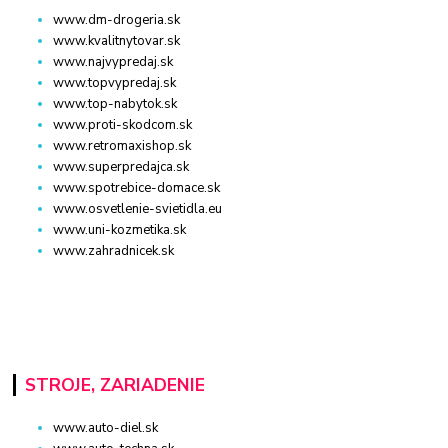
www.dm-drogeria.sk
www.kvalitnytovar.sk
www.najvypredaj.sk
www.topvypredaj.sk
www.top-nabytok.sk
www.proti-skodcom.sk
www.retromaxishop.sk
www.superpredajca.sk
www.spotrebice-domace.sk
www.osvetlenie-svietidla.eu
www.uni-kozmetika.sk
www.zahradnicek.sk
STROJE, ZARIADENIE
www.auto-diel.sk