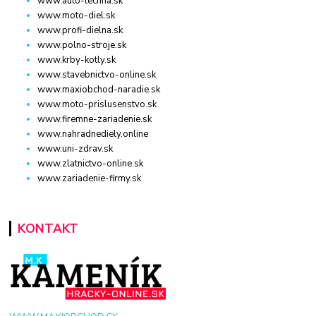
www.auto-techna.sk
www.moto-diel.sk
www.profi-dielna.sk
www.polno-stroje.sk
www.krby-kotly.sk
www.stavebnictvo-online.sk
www.maxiobchod-naradie.sk
www.moto-prislusenstvo.sk
www.firemne-zariadenie.sk
www.nahradnediely.online
www.uni-zdrav.sk
www.zlatnictvo-online.sk
www.zariadenie-firmy.sk
KONTAKT