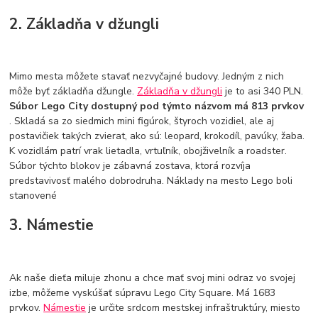
2. Základňa v džungli
Mimo mesta môžete stavať nezvyčajné budovy. Jedným z nich
môže byť základňa džungle.
Základňa v džungli
je to asi 340 PLN.
Súbor Lego City dostupný pod týmto názvom má 813 prvkov
. Skladá sa zo siedmich mini figúrok, štyroch vozidiel, ale aj
postavičiek takých zvierat, ako sú: leopard, krokodíl, pavúky, žaba.
K vozidlám patrí vrak lietadla, vrtuľník, obojživelník a roadster.
Súbor týchto blokov je zábavná zostava, ktorá rozvíja
predstavivosť malého dobrodruha. Náklady na mesto Lego boli
stanovené
3. Námestie
Ak naše dieťa miluje zhonu a chce mať svoj mini odraz vo svojej
izbe, môžeme vyskúšať súpravu Lego City Square. Má 1683
prvkov.
Námestie
je určite srdcom mestskej infraštruktúry, miesto