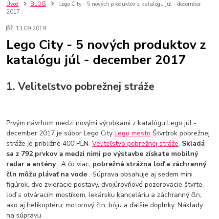
szco nakup bez dph
Smart hodinky pre deti
Úvod
BLOG
Lego City - 5 nových produktov z katalógu júl - december
2017
Vyberáme 11 najväčších plyšových hračiek
Plyšové hračky
Plyšový macovia
10 jedinečných súprav Lego Star Wars
13
.
09
.
2019
Lego Star Wars
Darčeky na Vianoce 2019
Lego City - 5 nových produktov z
Vianočný darček pre dievča do 20€
Darčeky pre dievčatá
Star Wars
katalógu júl - december 2017
Hry pre deti
Skladačky pre deti
Kedy by malo batoľa meniť posteľ?
Detské postele
Detský nábytok
L.O.L. Surprise
1. Veliteľstvo pobrežnej stráže
L.O.L. Surprise bábiky
L.O.L. Surprise autíčka
L.O.L. Surprise zvieratká
L.O.L. Surprise hračky
L.O.L. Surprise domčeky
L.O.L. Surprise postavičky
L.O.L. Surprise zberateľské figúrky
L.O.L. OMG
L.O.L. OMG Bábiky
Prvým návrhom medzi novými výrobkami z katalógu Lego júl -
december 2017 je súbor Lego City
Lego mesto
Štvrťrok pobrežnej
stráže je približne 400 PLN.
Veliteľstvo pobrežnej stráže
.
Skladá
sa z 792 prvkov a medzi nimi po výstavbe získate mobilný
radar a antény
. A čo viac,
pobrežná strážna loď a záchranný
čln môžu plávať na vode
. Súprava obsahuje aj sedem mini
figúrok, dve zvieracie postavy, dvojúrovňové pozorovacie štvrte,
loď s otváracím mostíkom, lekársku kanceláriu a záchranný čln,
ako aj helikoptéru, motorový čln, bóju a ďalšie doplnky. Náklady
na súpravu