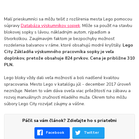
Malí prieskumníci sa môžu tešiť z rozšírenia mesta Lego pomocou
súpravy
Databáza výskumníkov sopiek
. Môže sa použiť na stavbu
blokovej sopky s lávou, nákladným autom, rýpadlom a
štvorkolkou. Zaujímavým faktom je bezpochyby možnosť
rozdelenia balvanov v ráme, ktoré obsahujú modré kryštály.
Lego
City Základňa výskumného pracovníka sopky je veľa
doplnkov, pretože obsahuje 824 prvkov. Cena je približne 310
PLN.
Lego bloky vždy dali veľa možností a boli nadšené kvalitou
spracovania. Mesto Lego v katalógu júl - december 2017 úroveň
neznižuje. Nielen to vám dáva oveľa viac príležitostí na zábavu a
rozvoj manuálnych zručností mladého muža. Okrem toho môžu
súbory Lego City rozvíjať záujmy a vášne.
Páčil sa vám článok? Zdieľajte ho s priateľmi
Facebook
Twitter