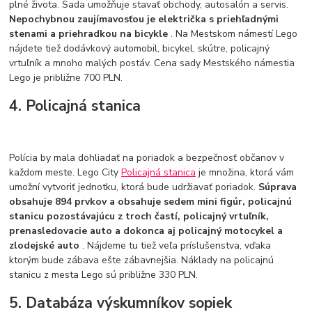
plné života. Sada umožňuje stavať obchody, autosalón a servis.
Nepochybnou zaujímavosťou je električka s priehľadnými
stenami a priehradkou na bicykle
. Na Mestskom námestí Lego
nájdete tiež dodávkový automobil, bicykel, skútre, policajný
vrtuľník a mnoho malých postáv. Cena sady Mestského námestia
Lego je približne 700 PLN.
4. Policajná stanica
Polícia by mala dohliadať na poriadok a bezpečnosť občanov v
každom meste. Lego City
Policajná stanica
je množina, ktorá vám
umožní vytvoriť jednotku, ktorá bude udržiavať poriadok.
Súprava
obsahuje 894 prvkov a obsahuje sedem mini figúr, policajnú
stanicu pozostávajúcu z troch častí, policajný vrtuľník,
prenasledovacie auto a dokonca aj policajný motocykel a
zlodejské auto
. Nájdeme tu tiež veľa príslušenstva, vďaka
ktorým bude zábava ešte zábavnejšia. Náklady na policajnú
stanicu z mesta Lego sú približne 330 PLN.
5. Databáza výskumníkov sopiek