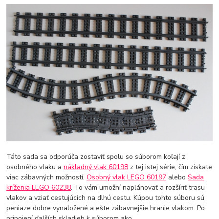
Táto sada sa odporúča zostaviť spolu so súborom koľají z
osobného vlaku a
nákladný vlak 60198
z tej istej série, čím získate
viac zábavných možností.
Osobný vlak LEGO 60197
alebo
Sada
kríženia LEGO 60238
. To vám umožní naplánovať a rozšíriť trasu
vlakov a vziať cestujúcich na dlhú cestu. Kúpou tohto súboru sú
peniaze dobre vynaložené a ešte zábavnejšie hranie vlakom. Po
pripojení ďalších skladieb k súborom ako