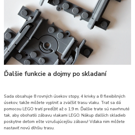
Ďalšie funkcie a dojmy po skladaní
Sada obsahuje 8 rovných úsekov stopy, 4 krivky a 8 flexibilných
úsekov, takže môžete vyplniť a zväčšiť trasu vlaku. Trať sa dá
pomocou LEGO tratí predĺžiť až o 1,9 m. Ďalšie trate sú navrhnuté
tak, aby obohatili zábavu vlakami LEGO. Nákup ďalších skladieb
poskytne deťom ešte vzrušujúcejšiu zábavu! Vďaka nim môžete
nastaviť novú dlhšiu trasu.