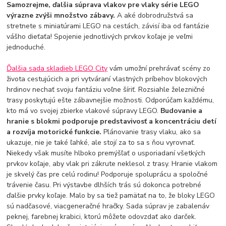
Samozrejme, ďalšia súprava vlakov pre vlaky série LEGO
výrazne zvýši množstvo zábavy.
A aké dobrodružstvá sa
stretnete s miniatúrami LEGO na cestách, závisí iba od fantázie
vášho dieťaťa! Spojenie jednotlivých prvkov koľaje je veľmi
jednoduché.
Ďalšia sada skladieb LEGO City
vám umožní prehrávať scény zo
života cestujúcich a pri vytváraní vlastných príbehov blokových
hrdinov nechať svoju fantáziu voľne šíriť. Rozsiahle železničné
trasy poskytujú ešte zábavnejšie možnosti. Odporúčam každému,
kto má vo svojej zbierke vlakové súpravy LEGO.
Budovanie a
hranie s blokmi podporuje predstavivosť a koncentráciu detí
a rozvíja motorické funkcie.
Plánovanie trasy vlaku, ako sa
ukazuje, nie je také ľahké, ale stojí za to sa s ňou vyrovnať.
Niekedy však musíte hlboko premýšľať o usporiadaní všetkých
prvkov koľaje, aby vlak pri zákrute neklesol z trasy. Hranie vlakom
je skvelý čas pre celú rodinu! Podporuje spoluprácu a spoločné
trávenie času. Pri výstavbe dlhších trás sú dokonca potrebné
ďalšie prvky koľaje. Malo by sa tiež pamätať na to, že bloky LEGO
sú nadčasové, viacgeneračné hračky. Sada súprav je zabalenáv
peknej, farebnej krabici, ktorú môžete odovzdať ako darček.