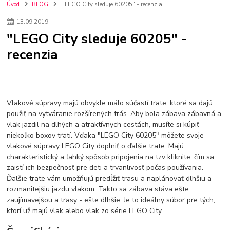
szco nakup bez dph
Smart hodinky pre deti
Úvod
BLOG
"LEGO City sleduje 60205" - recenzia
Vyberáme 11 najväčších plyšových hračiek
Plyšové hračky
13
.
09
.
2019
Plyšový macovia
10 jedinečných súprav Lego Star Wars
"LEGO City sleduje 60205" -
Lego Star Wars
Darčeky na Vianoce 2019
recenzia
Vianočný darček pre dievča do 20€
Darčeky pre dievčatá
Star Wars
Hry pre deti
Skladačky pre deti
Kedy by malo batoľa meniť posteľ?
Detské postele
Detský nábytok
L.O.L. Surprise
L.O.L. Surprise bábiky
L.O.L. Surprise autíčka
L.O.L. Surprise zvieratká
L.O.L. Surprise hračky
Vlakové súpravy majú obvykle málo súčastí trate, ktoré sa dajú
L.O.L. Surprise domčeky
L.O.L. Surprise postavičky
použiť na vytváranie rozšírených trás. Aby bola zábava zábavná a
vlak jazdil na dlhých a atraktívnych cestách, musíte si kúpiť
L.O.L. Surprise zberateľské figúrky
L.O.L. OMG
L.O.L. OMG Bábiky
niekoľko boxov tratí. Vďaka "LEGO City 60205" môžete svoje
vlakové súpravy LEGO City doplniť o ďalšie trate. Majú
charakteristický a ľahký spôsob pripojenia na tzv kliknite, čím sa
zaistí ich bezpečnosť pre deti a trvanlivosť počas používania.
Ďalšie trate vám umožňujú predĺžiť trasu a naplánovať dlhšiu a
rozmanitejšiu jazdu vlakom. Takto sa zábava stáva ešte
zaujímavejšou a trasy - ešte dlhšie. Je to ideálny súbor pre tých,
ktorí už majú vlak alebo vlak zo série LEGO City.