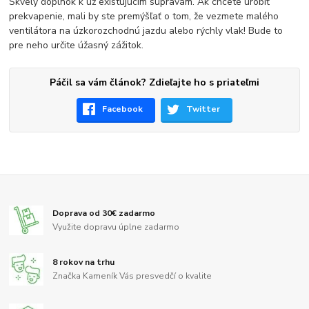
Skvelý doplnok k už existujúcim súpravám. Ak chcete urobiť
prekvapenie, mali by ste premýšľať o tom, že vezmete malého
ventilátora na úzkorozchodnú jazdu alebo rýchly vlak! Bude to
pre neho určite úžasný zážitok.
Páčil sa vám článok? Zdieľajte ho s priateľmi
Facebook
Twitter
Doprava od 30€ zadarmo
Využite dopravu úplne zadarmo
8 rokov na trhu
Značka Kameník Vás presvedčí o kvalite