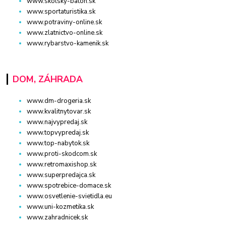
www.skolsky-batoh.sk
www.sportaturistika.sk
www.potraviny-online.sk
www.zlatnictvo-online.sk
www.rybarstvo-kamenik.sk
DOM, ZÁHRADA
www.dm-drogeria.sk
www.kvalitnytovar.sk
www.najvypredaj.sk
www.topvypredaj.sk
www.top-nabytok.sk
www.proti-skodcom.sk
www.retromaxishop.sk
www.superpredajca.sk
www.spotrebice-domace.sk
www.osvetlenie-svietidla.eu
www.uni-kozmetika.sk
www.zahradnicek.sk