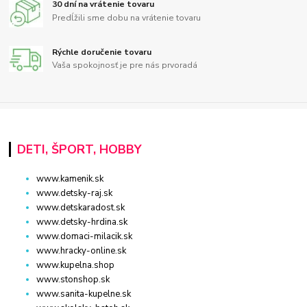
30 dní na vrátenie tovaru
Predĺžili sme dobu na vrátenie tovaru
Rýchle doručenie tovaru
Vaša spokojnosť je pre nás prvoradá
DETI, ŠPORT, HOBBY
www.kamenik.sk
www.detsky-raj.sk
www.detskaradost.sk
www.detsky-hrdina.sk
www.domaci-milacik.sk
www.hracky-online.sk
www.kupelna.shop
www.stonshop.sk
www.sanita-kupelne.sk