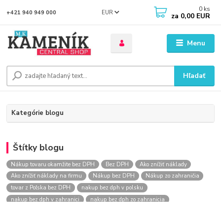
0
ks
EUR
+421 940 949 000
za
0,00 EUR
Menu
Hľadať
Kategórie blogu
Štítky blogu
Nákup tovaru okamžite bez DPH
Bez DPH
Ako znížiť náklady
Ako znížiť náklady na firmu
Nákup bez DPH
Nákup zo zahraničia
tovar z Poľska bez DPH
nakup bez dph v polsku
nakup bez dph v zahranici
nakup bez dph zo zahranicia
nákup bez dph
nákup bez dph v eu
nakupovanie na firmu bez dph