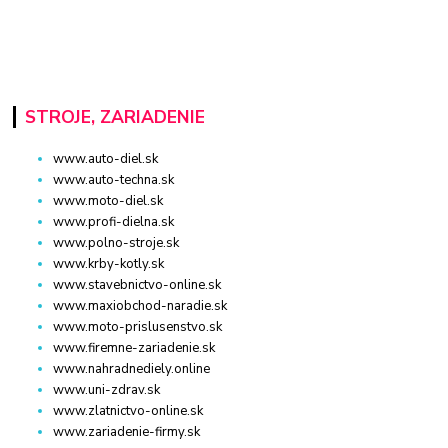
STROJE, ZARIADENIE
www.auto-diel.sk
www.auto-techna.sk
www.moto-diel.sk
www.profi-dielna.sk
www.polno-stroje.sk
www.krby-kotly.sk
www.stavebnictvo-online.sk
www.maxiobchod-naradie.sk
www.moto-prislusenstvo.sk
www.firemne-zariadenie.sk
www.nahradnediely.online
www.uni-zdrav.sk
www.zlatnictvo-online.sk
www.zariadenie-firmy.sk