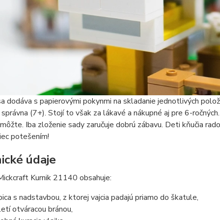
a dodáva s papierovými pokynmi na skladanie jednotlivých polo
e správna (7+). Stojí to však za lákavé a nákupné aj pre 6-ročný
môžte. Iba zloženie sady zaručuje dobrú zábavu. Deti kňučia rado
niec potešením!
ické údaje
ickcraft Kurnik 21140 obsahuje:
pica s nadstavbou, z ktorej vajcia padajú priamo do škatule,
letí otváracou bránou,