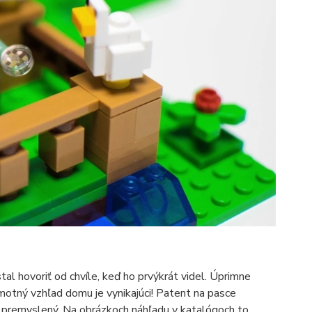
al hovoriť od chvíle, keď ho prvýkrát videl. Úprimne
amotný vzhľad domu je vynikajúci! Patent na pasce
e premyslený. Na obrázkoch náhľadu v katalógoch to