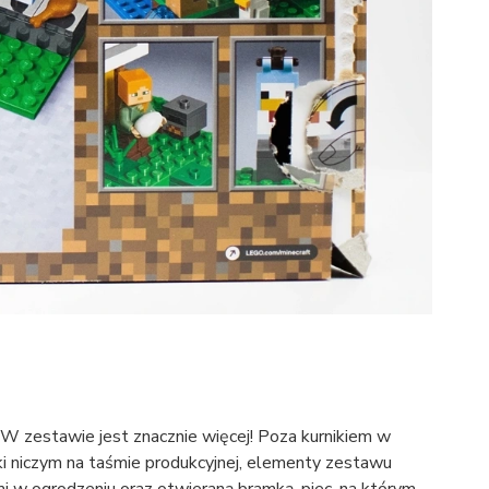
a. W zestawie jest znacznie więcej! Poza kurnikiem w
nki niczym na taśmie produkcyjnej, elementy zestawu
 w ogrodzeniu oraz otwieraną bramką, piec, na którym