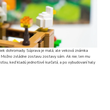
žiek dohromady. Súprava je malá, ale veková známka
ch. Možno zvládne zostavu zostavy sám. Ak nie, len mu
sťou, keď kladú jednotlivé kurčatá, a po vybudovaní haly