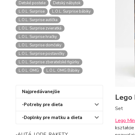
Detské postele
Detský nábytok
L.O.L. Surprise
L.O.L. Surprise bábiky
L.O.L. Surprise autíčka
L.O.L. Surprise zvieratká
L.O.L. Surprise hračky
L.O.L. Surprise domčeky
L.O.L. Surprise postavičky
L.O.L. Surprise zberateľské figúrky
L.O.L. OMG
L.O.L. OMG Bábiky
Najpredávanejšie
Lego 
-Potreby pre dieťa
Set
-Doplnky pre matku a dieťa
Lego Min
kształcie
-AUTÁ, LODE, RAKETY
pozwalaj