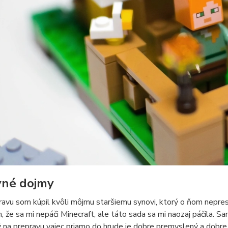
vné dojmy
avu som kúpil kvôli môjmu staršiemu synovi, ktorý o ňom neprest
, že sa mi nepáči Minecraft, ale táto sada sa mi naozaj páčila. S
 na prepravu vajec priamo do hrude je dobre premyslený a dobr