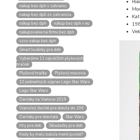
Ria
nakup bez dph v zahranici
Mod
nakup bez dph zo zahranicia
Kat
nákup bez dph
nákup bez dph v eu
198
Vek
nakupovanie na firmu bez dph
szco nakup bez dph
Smart hodinky pre deti
Vyberáme 11 najväčších plyšových
hračiek
Plyšové hračky
Plyšový macovia
10 jedinečných súprav Lego Star Wars
Lego Star Wars
Darčeky na Vianoce 2019
Vianočný darček pre dievča do 20€
Darčeky pre dievčatá
Star Wars
Hry pre deti
Skladačky pre deti
Kedy by malo batoľa meniť posteľ?