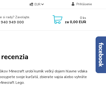
Prihlásenie
EUR
e si rady? Zavolajte.
0
ks
za
0,00 EUR
 940 949 000
 recenzia
anúšikov Minecraft urobí kurník veľký dojem hlavne vďaka
 posypete svoje kurčatá, zbierate vajcia alebo vyhráte
 Minecraft Lego.