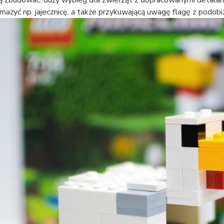
ażyć np. jajecznicę, a także przykuwającą uwagę flagę z podobi