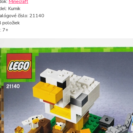
dok:
Minecraft
el: Kurnik
alógové číslo: 21140
 položiek
: 7+