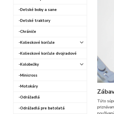
-Detské boby a sane
-Detské traktory
-Chrániče
-Kolieskové korčule
-Kolieskové korčule dvojradové
-Kolobežky
-Minicross
-Motokáry
Zába
-Odrážadlá
Túto súpr
priznávam
-Odrážadlá pre batoľatá
používaný