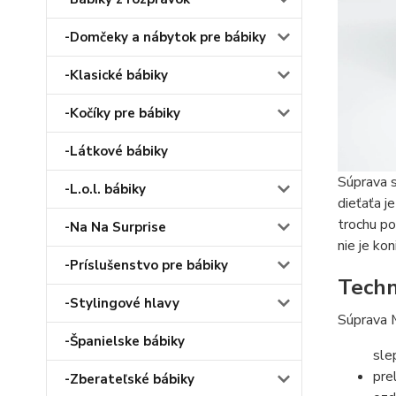
-Domčeky a nábytok pre bábiky
-Klasické bábiky
-Kočíky pre bábiky
-Látkové bábiky
Súprava s
-L.o.l. bábiky
dieťaťa j
trochu po
-Na Na Surprise
nie je ko
-Príslušenstvo pre bábiky
Techn
-Stylingové hlavy
Súprava M
-Španielske bábiky
sle
pre
-Zberateľské bábiky