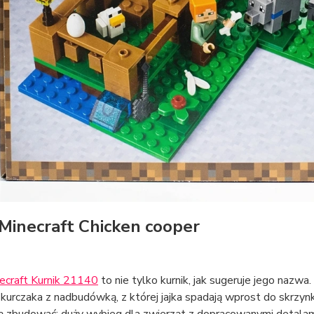
Minecraft Chicken cooper
ecraft Kurnik 21140
to nie tylko kurnik, jak sugeruje jego nazw
 kurczaka z nadbudówką, z której jajka spadają wprost do skrzy
ą zbudować: duży wybieg dla zwierząt z dopracowanymi detalami