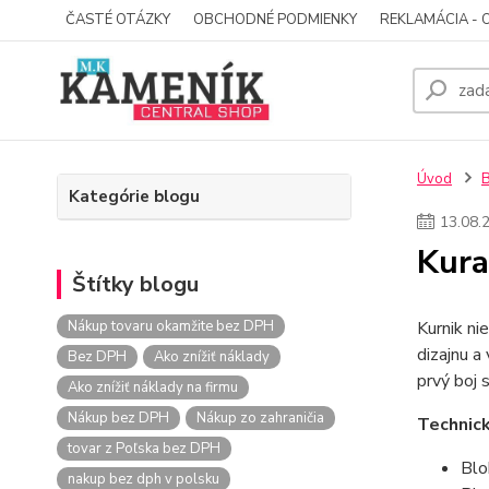
ČASTÉ OTÁZKY
OBCHODNÉ PODMIENKY
REKLAMÁCIA - 
Úvod
Kategórie blogu
13
.
08
.
Kura
Štítky blogu
Nákup tovaru okamžite bez DPH
Kurnik ni
dizajnu a
Bez DPH
Ako znížiť náklady
prvý boj 
Ako znížiť náklady na firmu
Nákup bez DPH
Nákup zo zahraničia
Technic
tovar z Poľska bez DPH
Blo
nakup bez dph v polsku