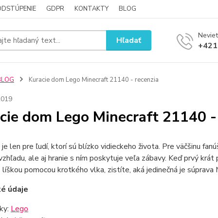
ODSTÚPENIE
GDPR
KONTAKTY
BLOG
Neviet
Hľadať
+421
BLOG
Kuracie dom Lego Minecraft 21140 - recenzia
2019
cie dom Lego Minecraft 21140 -
e je len pre ľudí, ktorí sú blízko vidieckeho života. Pre väčšinu f
 vzhľadu, ale aj hranie s ním poskytuje veľa zábavy. Keď prvý krát
s líškou pomocou krotkého vlka, zistíte, aká jedinečná je súprava
ké údaje
ky:
Lego