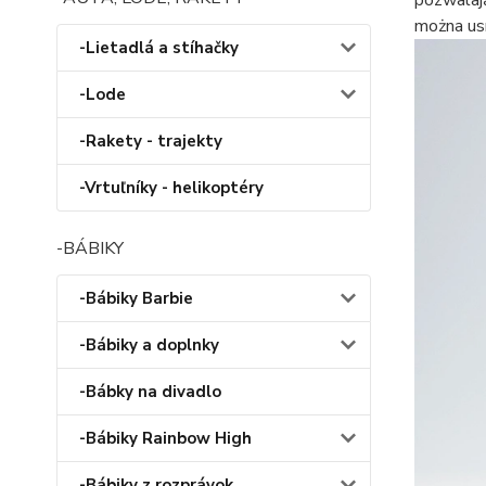
można usm
-Lietadlá a stíhačky
-Lode
-Rakety - trajekty
-Vrtuľníky - helikoptéry
-BÁBIKY
-Bábiky Barbie
-Bábiky a doplnky
-Bábky na divadlo
-Bábiky Rainbow High
-Bábiky z rozprávok