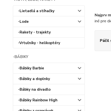
-Lietadlá a stíhačky
Najprv m
iné pre d
-Lode
-Rakety - trajekty
Páčil
-Vrtuľníky - helikoptéry
-BÁBIKY
-Bábiky Barbie
-Bábiky a doplnky
-Bábky na divadlo
-Bábiky Rainbow High
-Bábiky z rozprávok