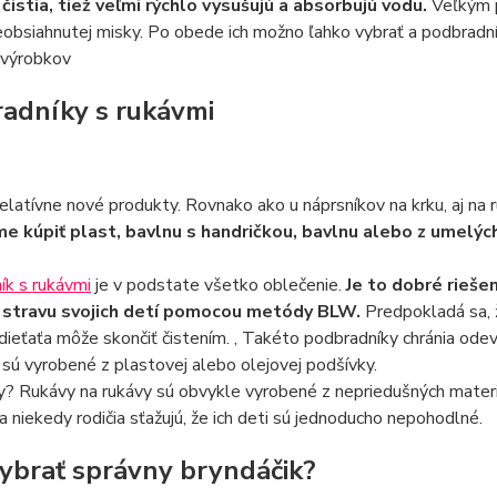
 čistia, tiež veľmi rýchlo vysušujú a absorbujú vodu.
Veľkým p
obsiahnutej misky. Po obede ich možno ľahko vybrať a podbradní
 výrobkov
adníky s rukávmi
elatívne nové produkty. Rovnako ako u náprsníkov na krku, aj na
e kúpiť plast, bavlnu s handričkou, bavlnu alebo z umelýc
ík s rukávmi
je v podstate všetko oblečenie.
Je to dobré rieše
ú stravu svojich detí pomocou metódy BLW.
Predpokladá sa, ž
ieťaťa môže skončiť čistením. , Takéto podbradníky chránia odev 
é sú vyrobené z plastovej alebo olejovej podšívky.
 Rukávy na rukávy sú obvykle vyrobené z nepriedušných materiál
 niekedy rodičia sťažujú, že ich deti sú jednoducho nepohodlné.
ybrať správny bryndáčik?