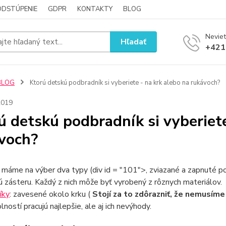
ODSTÚPENIE
GDPR
KONTAKTY
BLOG
Neviet
Hľadať
+421
BLOG
Ktorú detskú podbradník si vyberiete - na krk alebo na rukávoch?
2019
ú detskú podbradník si vyberiete
voch?
 máme na výber dva typy (div id = "101">, zviazané a zapnuté 
 zásteru. Každý z nich môže byť vyrobený z rôznych materiálov.
íky
: zavesené okolo krku (
Stojí za to zdôrazniť, že nemusím
lností pracujú najlepšie, ale aj ich nevýhody.