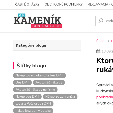
ČASTÉ OTÁZKY
OBCHODNÉ PODMIENKY
REKLAMÁCIA - 
Úvod
Kategórie blogu
13
.
09
.
Ktor
Štítky blogu
ruká
Nákup tovaru okamžite bez DPH
Bez DPH
Ako znížiť náklady
Spravidla
Ako znížiť náklady na firmu
kuchynskú
Nákup bez DPH
Nákup zo zahraničia
podbradn
akých oko
tovar z Poľska bez DPH
nakup bez dph v polsku