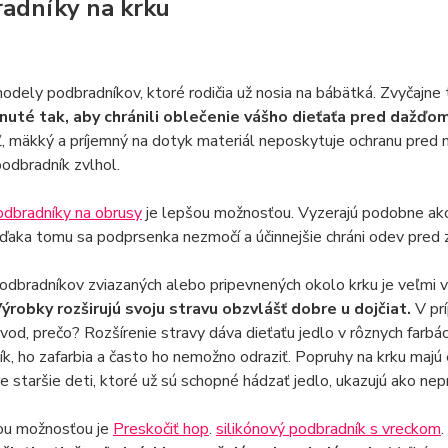
adníky na krku
dely podbradníkov, ktoré rodičia už nosia na bábätká. Zvyčajne
nuté tak, aby chránili oblečenie vášho dieťaťa pred dažďo
aľ, mäkký a príjemný na dotyk materiál neposkytuje ochranu pred n
odbradník zvlhol.
odbradníky na obrusy
je lepšou možnosťou. Vyzerajú podobne ako
Vďaka tomu sa podprsenka nezmočí a účinnejšie chráni odev pred 
dbradníkov zviazaných alebo pripevnených okolo krku je veľmi veľ
ýrobky rozširujú svoju stravu obzvlášť dobre u dojčiat.
V pr
ôvod, prečo? Rozšírenie stravy dáva dieťaťu jedlo v rôznych farbá
k, ho zafarbia a často ho nemožno odraziť. Popruhy na krku majú 
e staršie deti, ktoré už sú schopné hádzať jedlo, ukazujú ako nep
ou možnosťou je
Preskočiť hop
.
silikónový podbradník s vreckom
.