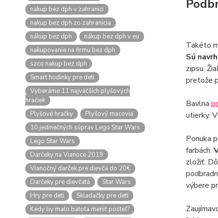
Podbr
nakup bez dph v zahranici
nakup bez dph zo zahranicia
nákup bez dph
nákup bez dph v eu
Takéto mo
nakupovanie na firmu bez dph
Sú navrh
szco nakup bez dph
zipsu. Ži
Smart hodinky pre deti
pretože p
Vyberáme 11 najväčších plyšových
hračiek
Bavlna
p
Plyšové hračky
Plyšový macovia
utierky. 
10 jedinečných súprav Lego Star Wars
Ponuka po
Lego Star Wars
farbách.
V
Darčeky na Vianoce 2019
zložiť. D
Vianočný darček pre dievča do 20€
podbradní
Darčeky pre dievčatá
Star Wars
výbere pr
Hry pre deti
Skladačky pre deti
Zaujímav
Kedy by malo batoľa meniť posteľ?