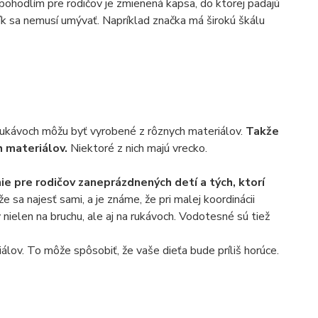
ohodlím pre rodičov je zmienená kapsa, do ktorej padajú
k sa nemusí umývať. Napríklad značka má širokú škálu
 rukávoch môžu byť vyrobené z rôznych materiálov.
Takže
h materiálov.
Niektoré z nich majú vrecko.
nie pre rodičov zaneprázdnených detí a tých, ktorí
e sa najesť sami, a je známe, že pri malej koordinácii
nielen na bruchu, ale aj na rukávoch. Vodotesné sú tiež
ov. To môže spôsobiť, že vaše dieťa bude príliš horúce.