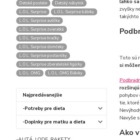
ľahko sa
Detské postele
Detský nábytok
zvyšky ne
L.O.L. Surprise
L.O.L. Surprise bábiky
takýchto
L.O.L. Surprise autíčka
Podbr
L.O.L. Surprise zvieratká
L.O.L. Surprise hračky
L.O.L. Surprise domčeky
L.O.L. Surprise postavičky
Toto sú r
L.O.L. Surprise zberateľské figúrky
si môžem
L.O.L. OMG
L.O.L. OMG Bábiky
Podbradn
rozširuj
Najpredávanejšie
pohybov d
tie, ktor
-Potreby pre dieťa
Nevýhody?
Navyše sa
-Doplnky pre matku a dieťa
Ako v
-AUTÁ, LODE, RAKETY