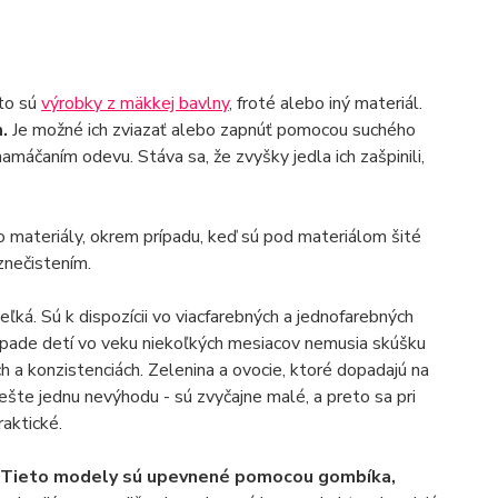
 to sú
výrobky z mäkkej bavlny
, froté alebo iný materiál.
m.
Je možné ich zviazať alebo zapnúť pomocou suchého
amáčaním odevu. Stáva sa, že zvyšky jedla ich zašpinili,
 materiály, okrem prípadu, keď sú pod materiálom šité
znečistením.
ká. Sú k dispozícii vo viacfarebných a jednofarebných
ípade detí vo veku niekoľkých mesiacov nemusia skúšku
ch a konzistenciách. Zelenina a ovocie, ktoré dopadajú na
ešte jednu nevýhodu - sú zvyčajne malé, a preto sa pri
raktické.
Tieto modely sú upevnené pomocou gombíka,