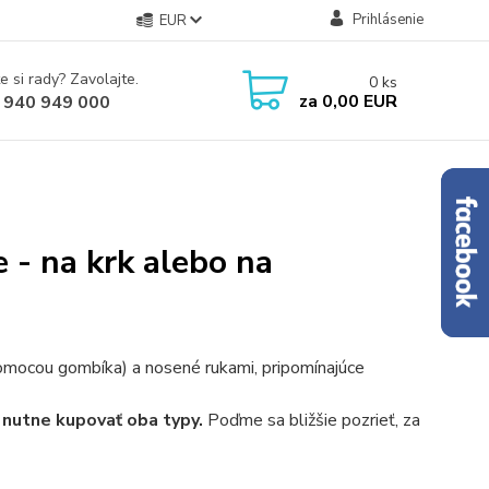
Prihlásenie
EUR
e si rady? Zavolajte.
0
ks
za
0,00 EUR
 940 949 000
 - na krk alebo na
pomocou gombíka) a nosené rukami, pripomínajúce
e nutne kupovať oba typy.
Poďme sa bližšie pozrieť, za