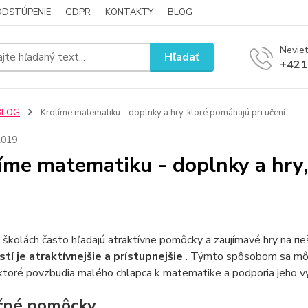
ODSTÚPENIE
GDPR
KONTAKTY
BLOG
Neviet
Hľadať
+421
BLOG
Krotíme matematiku - doplnky a hry, ktoré pomáhajú pri učení
2019
íme matematiku - doplnky a hry,
v školách často hľadajú atraktívne pomôcky a zaujímavé hry na r
tí je atraktívnejšie a prístupnejšie
. Týmto spôsobom sa môž
toré povzbudia malého chlapca k matematike a podporia jeho vý
čné pomôcky