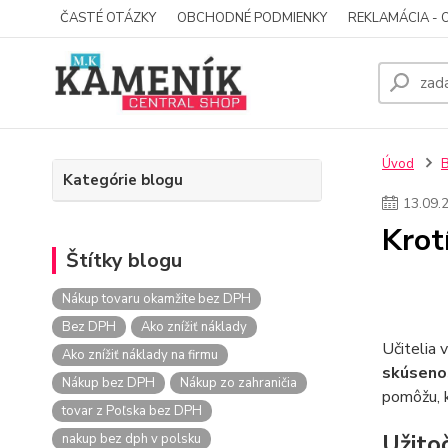
ČASTÉ OTÁZKY
OBCHODNÉ PODMIENKY
REKLAMÁCIA - 
Úvod
Kategórie blogu
13
.
09
.
Krot
Štítky blogu
Nákup tovaru okamžite bez DPH
Bez DPH
Ako znížiť náklady
Učitelia 
Ako znížiť náklady na firmu
skúsenos
Nákup bez DPH
Nákup zo zahraničia
pomôžu, k
tovar z Poľska bez DPH
Užito
nakup bez dph v polsku