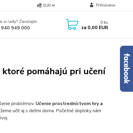
Prihlásenie
EUR
e si rady? Zavolajte.
0
ks
za
0,00 EUR
 940 949 000
 ktoré pomáhajú pri učení
iešenie problémov.
Učenie prostredníctvom hry a
eme učiť aj s deťmi doma. Početné doplnky nám
voj.