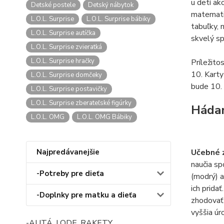
u detí ak
Detské postele
Detský nábytok
matematic
L.O.L. Surprise
L.O.L. Surprise bábiky
tabuľky, 
L.O.L. Surprise autíčka
skvelý sp
L.O.L. Surprise zvieratká
L.O.L. Surprise hračky
Príležito
10. Karty
L.O.L. Surprise domčeky
bude 10. 
L.O.L. Surprise postavičky
L.O.L. Surprise zberateľské figúrky
Háda
L.O.L. OMG
L.O.L. OMG Bábiky
Najpredávanejšie
Učebné 
naučia sp
-Potreby pre dieťa
(modrý) a
ich pridať
-Doplnky pre matku a dieťa
zhodovať 
vyššia úr
-AUTÁ, LODE, RAKETY