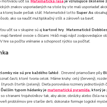
o motiváciu učiť sa.
Matematická rasa
je vzrušujúce školenie 
kých znakov usporiadaných na stole by ste mali usporiadať akciu
na ktorej bude pešiak stáť. Matematické lotto
Super As
obsahuj
ôsob, ako sa naučiť multiplikačný stôl a zároveň sa baviť.
sťou učiť sa v skupine sú aj
kartové hry
.
Matematické Dobble
 majú farebné ovocie s číslami. Hráči majú nájsť zodpovedajúce o
V hre sa počíta vnímanie a schopnosť rýchlo sa počítať.
nka
zlomky nie sú pre každého ľahké
. Drevené priamočiare píly
B
oznať časti, ktoré tvoria celok. Máme kruhy: celý (červený), rozdel
 štyroch štvrtín (zelený). Dieťa porovnáva rozmery jednotlivých ča
.
Ďalším typom hádanky je
matematická pyramída
, ktorý j
so stranami trojuholníkov tak, aby akcie, obrázky alebo čísla na 
oveň problémov pre staršie deti, dokonale formuje logické mysleni