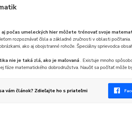
matik
aj počas umeleckých hier môžete trénovať svoje matemat
ťom rozpoznávať čísla a základné zručnosti v oblasti počítania
 obrázkami, ako aj obojstranné rohože. Špeciálny sprievodca obsah
ka nie je taká zlá, ako je maľovaná
. Existuje mnoho spôsob
ej fáze matematického dobrodružstva. Naučiť sa počítať môže b
 sa vám článok? Zdieľajte ho s priateľmi
Fac