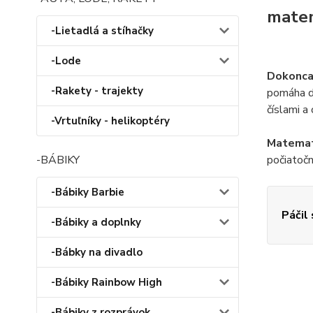
mate
-Lietadlá a stíhačky
-Lode
Dokonca 
-Rakety - trajekty
pomáha de
číslami a
-Vrtuľníky - helikoptéry
Matemati
-BÁBIKY
počiatočn
-Bábiky Barbie
Páčil
-Bábiky a doplnky
-Bábky na divadlo
-Bábiky Rainbow High
-Bábiky z rozprávok