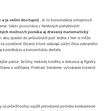
 a je veľmi dostupný
, Je to konsolidácia schopnosti
lenie. Valec pozostáva z farebných pohyblivých
ných možností ponúka aj drevený matematický
aby spadol do príslušných polí. Jedna z hier si môže
sta označené číslami, ktoré udávajú súčet čísla vybraného
j koordináciu a koncentráciu dieťaťa.
jšie palice, žetóny, niekedy korálky a dokonca aj figúrky
ania a odčítania. Preklad, triedenie, vytváranie kolekcií
 sú príležitosťou využiť prirodzenú potrebu konkurencie