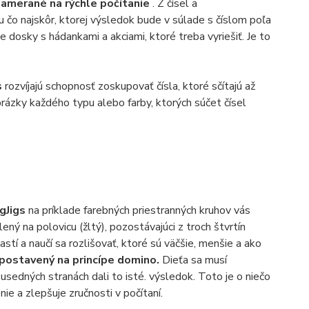
zamerané na rýchle počítanie
. Z čísel a
 čo najskôr, ktorej výsledok bude v súlade s číslom poľa
e dosky s hádankami a akciami, ktoré treba vyriešiť. Je to
s
rozvíjajú schopnosť zoskupovať čísla, ktoré sčítajú až
brázky každého typu alebo farby, ktorých súčet čísel
igJigs
na príklade farebných priestranných kruhov vás
ený na polovicu (žltý), pozostávajúci z troch štvrtín
stí a naučí sa rozlišovať, ktoré sú väčšie, menšie a ako
e postavený na princípe domino.
Dieťa sa musí
susedných stranách dali to isté. výsledok. Toto je o niečo
e a zlepšuje zručnosti v počítaní.