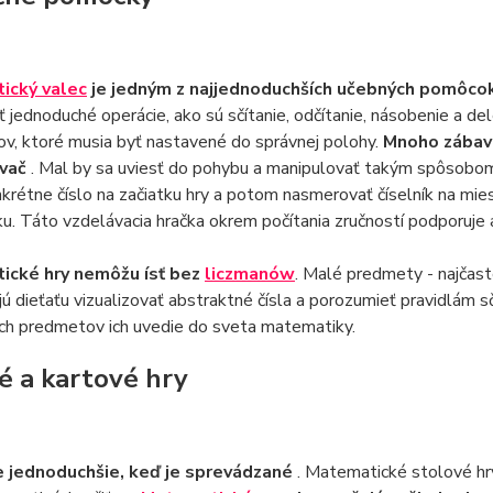
ický valec
je jedným z najjednoduchších učebných pomôcok
 jednoduché operácie, ako sú sčítanie, odčítanie, násobenie a de
v, ktoré musia byť nastavené do správnej polohy.
Mnoho zábav
vač
. Mal by sa uviesť do pohybu a manipulovať takým spôsobom, 
nkrétne číslo na začiatku hry a potom nasmerovať číselník na mie
ku. Táto vzdelávacia hračka okrem počítania zručností podporuje a
ické hry nemôžu ísť bez
liczmanów
. Malé predmety - najčaste
ú dieťaťu vizualizovať abstraktné čísla a porozumieť pravidlám sčít
ých predmetov ich uvedie do sveta matematiky.
é a kartové hry
e jednoduchšie, keď je sprevádzané
. Matematické stolové hry