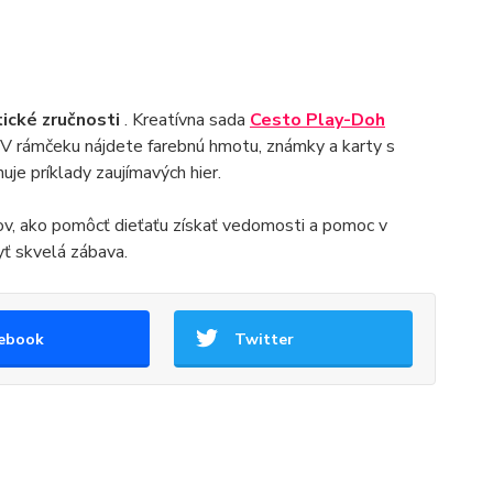
ické zručnosti
. Kreatívna sada
Cesto Play-Doh
. V rámčeku nájdete farebnú hmotu, známky a karty s
uje príklady zaujímavých hier.
ov, ako pomôcť dieťaťu získať vedomosti a pomoc v
yť skvelá zábava.
ebook
Twitter