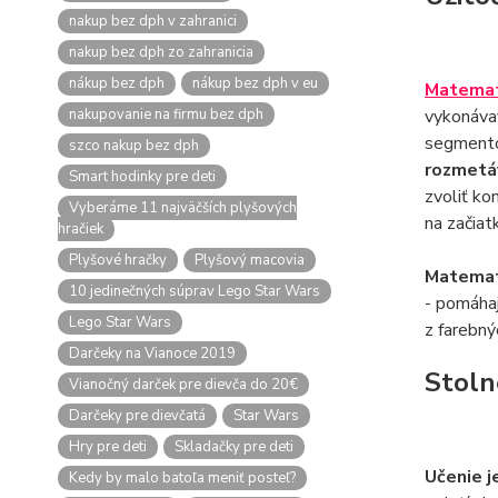
nakup bez dph v zahranici
nakup bez dph zo zahranicia
nákup bez dph
nákup bez dph v eu
Matemat
nakupovanie na firmu bez dph
vykonávať
segmento
szco nakup bez dph
rozmetá
Smart hodinky pre deti
zvoliť ko
Vyberáme 11 najväčších plyšových
na začiat
hračiek
Plyšové hračky
Plyšový macovia
Matemat
10 jedinečných súprav Lego Star Wars
- pomáhaj
Lego Star Wars
z farebn
Darčeky na Vianoce 2019
Stoln
Vianočný darček pre dievča do 20€
Darčeky pre dievčatá
Star Wars
Hry pre deti
Skladačky pre deti
Učenie j
Kedy by malo batoľa meniť posteľ?