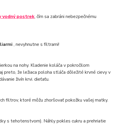
y vodný postrek
, čím sa zabráni nebezpečnému
liarmi
, nevyhnutne s filtrami!
pierkou na nohy. Kladenie koláča v pokročilom
j preto, že ležiaca poloha stláča dôležité krvné cievy v
vanie živín krvi. dieťaťu.
ých filtrov, ktoré môžu zhoršovať pokožku vašej matky.
tky s tehotenstvom). Náhly pokles cukru a prehriatie