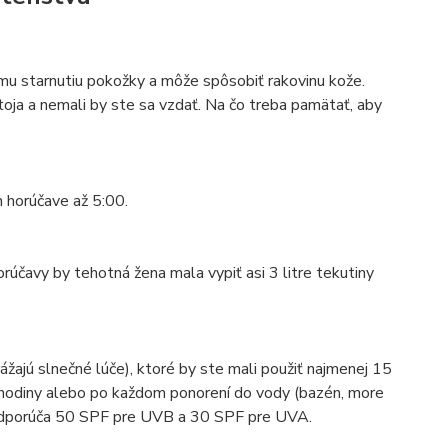
ému starnutiu pokožky a môže spôsobiť rakovinu kože.
toja a nemali by ste sa vzdať. Na čo treba pamätať, aby
m horúčave až 5:00.
rúčavy by tehotná žena mala vypiť asi 3 litre tekutiny
ážajú slnečné lúče), ktoré by ste mali použiť najmenej 15
hodiny alebo po každom ponorení do vody (bazén, more
a odporúča 50 SPF pre UVB a 30 SPF pre UVA.