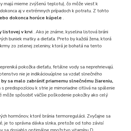
eny majú mierne zvýšenú teplotu), čo môže viesť k
a dokonca aj v extrémnych prípadoch k potratu. Z tohto
lebo dokonca horúce kúpele
.
 listovej v krvi
. Ako je známe, kyselina listová bráni
h buniek matky a dieťaťa. Preto by každá žena, ktorá
okrmy zo zelenej zeleniny, ktorá je bohatá na tento
epreniká pokožka dieťaťu, fetálne vody sa neprehrievajú.
tenstvo nie je indikáciouúplne sa vzdať slnečného
m by sa malo zabrániť priamemu slnečnému žiareniu,
s predispozíciou k strie je mimoriadne citlivá na spálenie
oré môže spôsobiť väčšie poškodenie pokožky ako celý
ch hormónov, ktoré bránia termoregulácii. Zvyčajne sa
, je to správna dávka slnka, pretože od toho závisí
aby sa dosiahlo optimálne množstvo vitamínu D.