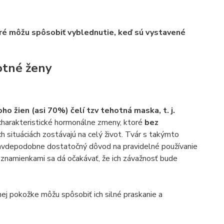
oré môžu spôsobiť vyblednutie, keď sú vystavené
otné ženy
ho žien (asi 70%) čelí tzv tehotná maska, t. j.
 charakteristické hormonálne zmeny, ktoré
bez
h situáciách zostávajú na celý život. Tvár s takýmto
 pravdepodobne dostatočný dôvod na pravidelné používanie
 znamienkami sa dá očakávať, že ich závažnosť bude
rnej pokožke môžu spôsobiť ich silné praskanie a