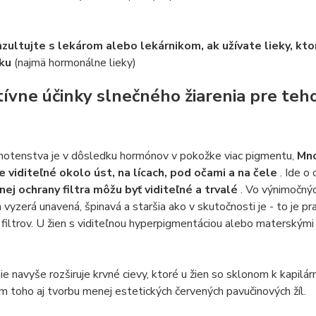
zultujte s lekárom alebo lekárnikom, ak užívate lieky, kt
nku
(najmä hormonálne lieky)
ívne účinky slnečného žiarenia pre teh
hotenstva je v dôsledku hormónov v pokožke viac pigmentu,
Mno
e viditeľné okolo úst, na lícach, pod očami a na čele
. Ide o
ej ochrany filtra môžu byť viditeľné a trvalé
. Vo výnimočnýc
 vyzerá unavená, špinavá a staršia ako v skutočnosti je - to je
filtrov. U žien s viditeľnou hyperpigmentáciou alebo materskými
ie navyše rozširuje krvné cievy, ktoré u žien so sklonom k kapilá
 toho aj tvorbu menej estetických červených pavučinových žíl.