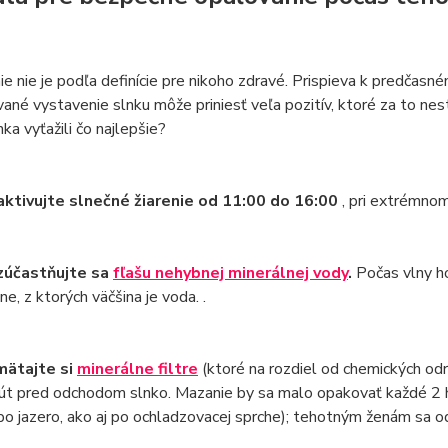
e nie je podľa definície pre nikoho zdravé. Prispieva k predčasn
ané vystavenie slnku môže priniesť veľa pozitív, ktoré za to nes
nka vyťažili čo najlepšie?
ktivujte slnečné žiarenie od 11:00 do 16:00
, pri extrémno
zúčastňujte sa
fľašu nehybnej minerálnej vody
.
Počas vlny ho
ne, z ktorých väčšina je voda. .
ätajte si
minerálne filtre
(ktoré na rozdiel od chemických odr
út pred odchodom slnko. Mazanie by sa malo opakovať každé 2 
bo jazero, ako aj po ochladzovacej sprche); tehotným ženám s