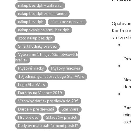
nakup bez dph v zahranici
nakup bez dph zo zahranicia
nákup bez dph
nákup bez dph v eu
Opaľovani
nakupovanie na firmu bez dph
Kontrolov
ste zo sl
szco nakup bez dph
Smart hodinky pre deti
Vyberáme 11 najväčších plyšových
Dea
hračiek
Plyšové hračky
Plyšový macovia
10 jedinečných súprav Lego Star Wars
Ne
Lego Star Wars
den
Darčeky na Vianoce 2019
Vianočný darček pre dievča do 20€
Pam
Darčeky pre dievčatá
Star Wars
min
Hry pre deti
Skladačky pre deti
ale
Kedy by malo batoľa meniť posteľ?