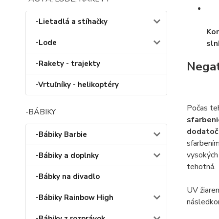
-Lietadlá a stíhačky
Kon
-Lode
sl
-Rakety - trajekty
Negat
-Vrtuľníky - helikoptéry
Počas te
-BÁBIKY
sfarbeni
dodatočn
-Bábiky Barbie
sfarbením
vysokých 
-Bábiky a doplnky
tehotná.
-Bábky na divadlo
UV žiaren
-Bábiky Rainbow High
následkom
-Bábiky z rozprávok