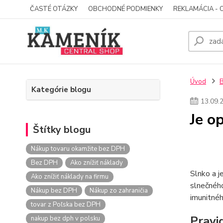
ČASTÉ OTÁZKY
OBCHODNÉ PODMIENKY
REKLAMÁCIA - 
Úvod
Kategórie blogu
13
.
09
.
Je o
Štítky blogu
Nákup tovaru okamžite bez DPH
Bez DPH
Ako znížiť náklady
Slnko a j
Ako znížiť náklady na firmu
slnečného
Nákup bez DPH
Nákup zo zahraničia
imunitné
tovar z Poľska bez DPH
Pravi
nakup bez dph v polsku