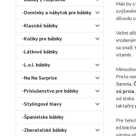
Mali by s
zvýšenému
-Domčeky a nábytok pre bábiky
dôvodu 
-Klasické bábiky
Veľmi dôl
-Kočíky pre bábiky
vrodeným
sa snaží,
-Látkové bábiky
vitamín.
-L.o.l. bábiky
Mimochodo
Preto nem
-Na Na Surprise
žiarenia.
Č
-Príslušenstvo pre bábiky
sú prsia
od slnka.
-Stylingové hlavy
laktačný 
-Španielske bábiky
Pre tehot
inštinktí
-Zberateľské bábiky
výroba vi