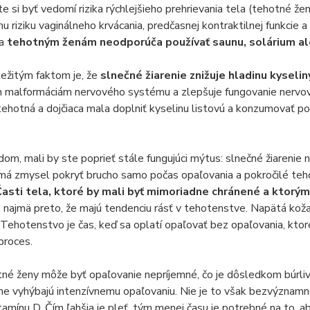
te si byť vedomí rizika rýchlejšieho prehrievania tela (tehotné ž
 riziku vaginálneho krvácania, predčasnej kontraktilnej funkcie 
sa
tehotným ženám neodporúča používať saunu, solárium a
ežitým faktom je, že
slnečné žiarenie znižuje hladinu kyseliny
 malformáciám nervového systému a zlepšuje fungovanie nervovýc
 tehotná a dojčiaca mala doplniť kyselinu listovú a konzumovať p
m, mali by ste poprieť stále fungujúci mýtus: slnečné žiarenie n
á zmysel pokryť brucho samo počas opaľovania a pokročilé teho
asti tela, ktoré by mali byť mimoriadne chránené a ktorý
, najmä preto, že majú tendenciu rásť v tehotenstve. Napätá koža 
 Tehotenstvo je čas, keď sa oplatí opaľovať bez opaľovania, kt
proces.
né ženy môže byť opaľovanie nepríjemné, čo je dôsledkom búrlivý
vne vyhýbajú intenzívnemu opaľovaniu. Nie je to však bezvýznamné
tamínu D. Čím ľahšia je pleť, tým menej času je potrebné na to, 