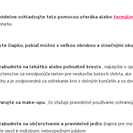
videlne ochladzujte telo pomocou uteráka alebo
termáln
riatiu.
te čiapku, pokiaľ možno s veľkou obrubou a slnečnými oku
abudnite na lehátko alebo pohodlné kreslo
, najlepšie s o
otenstve sa neodporúča nielen pre neskoršie bolesti chrbta, ale a
chu a je zodpovedná za odtekanie krvi z dolných končatín a za dodá
arujte sa make-upu
, čo sťažuje pravidelné používanie ochrann
abudnite na občerstvenie a pravidelné jedlo
(najmä pre ma
e viesť k mdlobym, nebezpečným pádom.