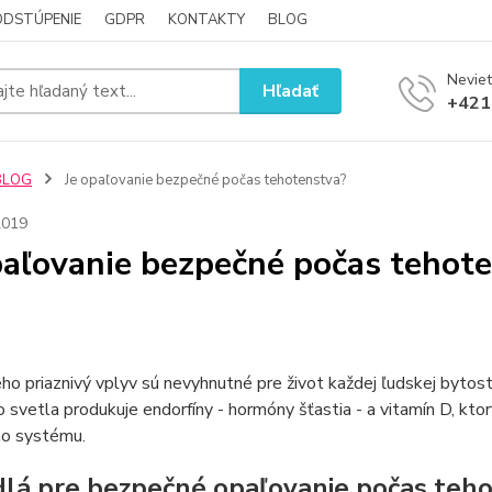
ODSTÚPENIE
GDPR
KONTAKTY
BLOG
Neviet
Hľadať
+421
BLOG
Je opaľovanie bezpečné počas tehotenstva?
2019
paľovanie bezpečné počas tehot
eho priaznivý vplyv sú nevyhnutné pre život každej ľudskej bytos
 svetla produkuje endorfíny - hormóny šťastia - a vitamín D, kto
ho systému.
dlá pre bezpečné opaľovanie počas teh