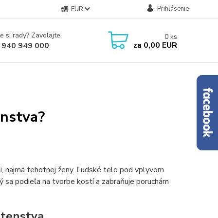
Prihlásenie
EUR
e si rady? Zavolajte.
0
ks
za
0,00 EUR
 940 949 000
enstva?
ti, najmä tehotnej ženy. Ľudské telo pod vplyvom
rý sa podieľa na tvorbe kostí a zabraňuje poruchám
otenstva