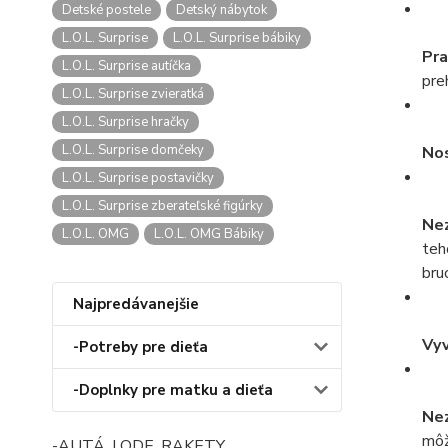
Detské postele
Detský nábytok
L.O.L. Surprise
L.O.L. Surprise bábiky
Pra
L.O.L. Surprise autíčka
preh
L.O.L. Surprise zvieratká
L.O.L. Surprise hračky
L.O.L. Surprise domčeky
Nos
L.O.L. Surprise postavičky
L.O.L. Surprise zberateľské figúrky
Nez
L.O.L. OMG
L.O.L. OMG Bábiky
teh
bru
Najpredávanejšie
Vyv
-Potreby pre dieťa
-Doplnky pre matku a dieťa
Nez
môž
-AUTÁ, LODE, RAKETY