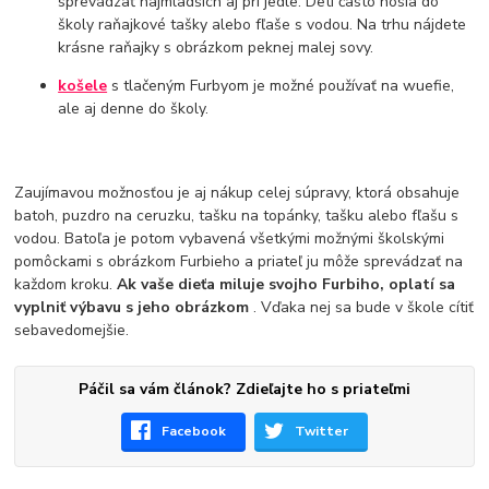
sprevádzať najmladších aj pri jedle. Deti často nosia do
školy raňajkové tašky alebo fľaše s vodou. Na trhu nájdete
krásne raňajky s obrázkom peknej malej sovy.
košele
s tlačeným Furbyom je možné používať na wuefie,
ale aj denne do školy.
Zaujímavou možnosťou je aj nákup celej súpravy, ktorá obsahuje
batoh, puzdro na ceruzku, tašku na topánky, tašku alebo fľašu s
vodou. Batoľa je potom vybavená všetkými možnými školskými
pomôckami s obrázkom Furbieho a priateľ ju môže sprevádzať na
každom kroku.
Ak vaše dieťa miluje svojho Furbiho, oplatí sa
vyplniť výbavu s jeho obrázkom
. Vďaka nej sa bude v škole cítiť
sebavedomejšie.
Páčil sa vám článok? Zdieľajte ho s priateľmi
Facebook
Twitter