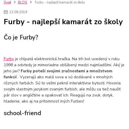
szco nakup bez dph
Smart hodinky pre deti
Úvod
BLOG
Furby - najlepší kamarát zo školy
Vyberáme 11 najväčších plyšových hračiek
Plyšové hračky
13
.
09
.
2019
Plyšový macovia
10 jedinečných súprav Lego Star Wars
Furby - najlepší kamarát zo školy
Lego Star Wars
Darčeky na Vianoce 2019
Vianočný darček pre dievča do 20€
Darčeky pre dievčatá
Star Wars
Hry pre deti
Skladačky pre deti
Kedy by malo batoľa meniť posteľ?
Čo je Furby?
Detské postele
Detský nábytok
L.O.L. Surprise
L.O.L. Surprise bábiky
L.O.L. Surprise autíčka
L.O.L. Surprise zvieratká
L.O.L. Surprise hračky
Furby
je chlpatá elektronická hračka. Na trh bol uvedený v roku
L.O.L. Surprise domčeky
L.O.L. Surprise postavičky
1998 a odvtedy je mimoriadne obľúbený medzi najmladšími. Aký je
L.O.L. Surprise zberateľské figúrky
L.O.L. OMG
L.O.L. OMG Bábiky
jeho jav?
Furby poteší svojimi zručnosťami a množstvom
funkcií
. Vyzerajú ako malá sova a sú dodávané v mnohých
rôznych farbách. Sú to veľmi pekné interaktívne bytosti. Hovoria
svojím vlastným jazykom zvaným furbish, ale môžu sa tiež naučiť
pár slov v angličtine a opakovať ich. Reagujú na zvuk, dotyk,
hladenie, ako aj na prítomnosť iných Furbes!
school-friend