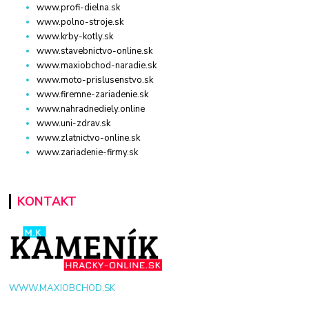
www.profi-dielna.sk
www.polno-stroje.sk
www.krby-kotly.sk
www.stavebnictvo-online.sk
www.maxiobchod-naradie.sk
www.moto-prislusenstvo.sk
www.firemne-zariadenie.sk
www.nahradnediely.online
www.uni-zdrav.sk
www.zlatnictvo-online.sk
www.zariadenie-firmy.sk
KONTAKT
WWW.MAXIOBCHOD.SK