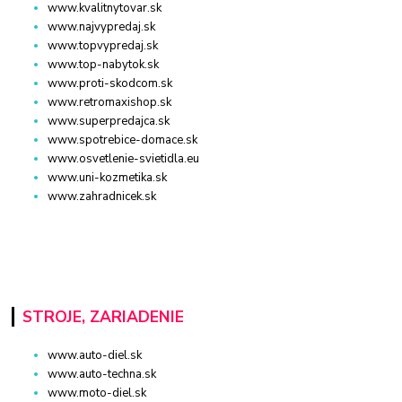
www.kvalitnytovar.sk
www.najvypredaj.sk
www.topvypredaj.sk
www.top-nabytok.sk
www.proti-skodcom.sk
www.retromaxishop.sk
www.superpredajca.sk
www.spotrebice-domace.sk
www.osvetlenie-svietidla.eu
www.uni-kozmetika.sk
www.zahradnicek.sk
STROJE, ZARIADENIE
www.auto-diel.sk
www.auto-techna.sk
www.moto-diel.sk