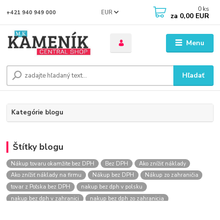
0
ks
EUR
+421 940 949 000
za
0,00 EUR
Menu
Hľadať
Kategórie blogu
Štítky blogu
Nákup tovaru okamžite bez DPH
Bez DPH
Ako znížiť náklady
Ako znížiť náklady na firmu
Nákup bez DPH
Nákup zo zahraničia
tovar z Poľska bez DPH
nakup bez dph v polsku
nakup bez dph v zahranici
nakup bez dph zo zahranicia
nákup bez dph
nákup bez dph v eu
nakupovanie na firmu bez dph