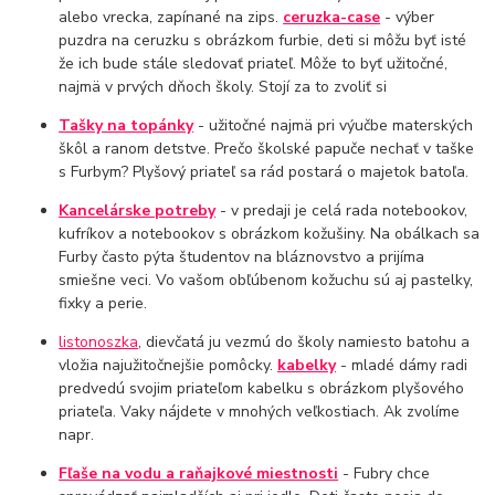
alebo vrecka, zapínané na zips.
ceruzka-case
- výber
puzdra na ceruzku s obrázkom furbie, deti si môžu byť isté
že ich bude stále sledovať priateľ. Môže to byť užitočné,
najmä v prvých dňoch školy. Stojí za to zvoliť si
Tašky na topánky
- užitočné najmä pri výučbe materských
škôl a ranom detstve. Prečo školské papuče nechať v taške
s Furbym? Plyšový priateľ sa rád postará o majetok batoľa.
Kancelárske potreby
- v predaji je celá rada notebookov,
kufríkov a notebookov s obrázkom kožušiny. Na obálkach sa
Furby často pýta študentov na bláznovstvo a prijíma
smiešne veci. Vo vašom obľúbenom kožuchu sú aj pastelky,
fixky a perie.
listonoszka
, dievčatá ju vezmú do školy namiesto batohu a
vložia najužitočnejšie pomôcky.
kabelky
- mladé dámy radi
predvedú svojim priateľom kabelku s obrázkom plyšového
priateľa. Vaky nájdete v mnohých veľkostiach. Ak zvolíme
napr.
Fľaše na vodu a raňajkové miestnosti
- Fubry chce