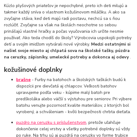
Kúzlo plyšových priateľov je nepochybné, preto ich deti milujú a
takmer každý sníva o vlastnom kožušinovom miláčiku. A ako sa
zvyčajne stáva, keď deti majú radi postavu, nechcú sa s ňou
rozlúčiť. Zvyčajne sa však na školách neochotne so sebou
prinášajú vlastné hračky a počas vyučovania ich určite nesmie
používať. Ako teda chodíš do školy? Výrobcovia uspokojili potreby
detí a svojím imidžom vytvárali nové výrobky.
Medzi ostatnými si
našiel svoje miesto aj chlpatá sova na školské tašky, púzdra
na ceruzky, zápisníky, umelecké potreby a dokonca aj odevy
.
kožušinové doplnky
brašne
- Furby na batohoch a školských taškách budú k
dispozícii pre dievčatá aj chlapcov. Veľkosti batohov
upravujeme podľa veku - kúpime malý batoh pre
predškoláka alebo väčší s výstuhou pre seniorov. Pri výbere
batohu venujte pozornosť kvalite materiálov, z ktorých bol
vyrobený, a schváleniam - kvôli bezpečnosti chrbta dieťaťa.
puzdro na ceruzku s príslušenstvom
, pretože uľahčuje
dokončenie celej vrstvy a všetky potrebné doplnky sú vždy
po ruke. Na trhu sú aj puzdrá na ceruzky vo forme trubice