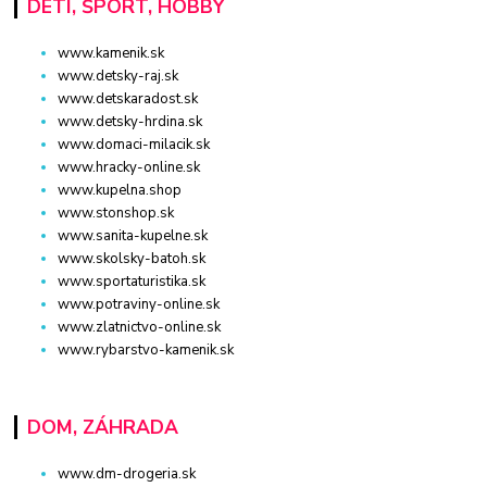
DETI, ŠPORT, HOBBY
www.kamenik.sk
www.detsky-raj.sk
www.detskaradost.sk
www.detsky-hrdina.sk
www.domaci-milacik.sk
www.hracky-online.sk
www.kupelna.shop
www.stonshop.sk
www.sanita-kupelne.sk
www.skolsky-batoh.sk
www.sportaturistika.sk
www.potraviny-online.sk
www.zlatnictvo-online.sk
www.rybarstvo-kamenik.sk
DOM, ZÁHRADA
www.dm-drogeria.sk