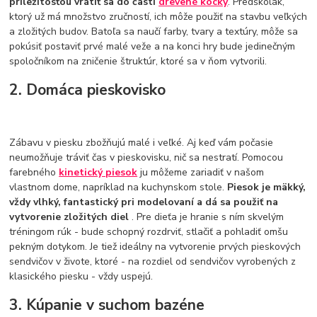
príležitosťou vrátiť sa do časti
drevené kocky
. Predškolák,
ktorý už má množstvo zručností, ich môže použiť na stavbu veľkých
a zložitých budov. Batoľa sa naučí farby, tvary a textúry, môže sa
pokúsiť postaviť prvé malé veže a na konci hry bude jedinečným
spoločníkom na zničenie štruktúr, ktoré sa v ňom vytvorili.
2. Domáca pieskovisko
Zábavu v piesku zbožňujú malé i veľké. Aj keď vám počasie
neumožňuje tráviť čas v pieskovisku, nič sa nestratí. Pomocou
farebného
kinetický piesok
ju môžeme zariadiť v našom
vlastnom dome, napríklad na kuchynskom stole.
Piesok je mäkký,
vždy vlhký, fantastický pri modelovaní a dá sa použiť na
vytvorenie zložitých diel
. Pre dieťa je hranie s ním skvelým
tréningom rúk - bude schopný rozdrviť, stlačiť a pohladiť omšu
pekným dotykom. Je tiež ideálny na vytvorenie prvých pieskových
sendvičov v živote, ktoré - na rozdiel od sendvičov vyrobených z
klasického piesku - vždy uspejú.
3. Kúpanie v suchom bazéne