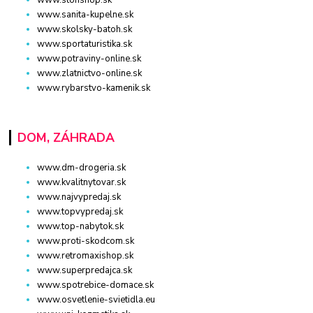
www.sanita-kupelne.sk
www.skolsky-batoh.sk
www.sportaturistika.sk
www.potraviny-online.sk
www.zlatnictvo-online.sk
www.rybarstvo-kamenik.sk
DOM, ZÁHRADA
www.dm-drogeria.sk
www.kvalitnytovar.sk
www.najvypredaj.sk
www.topvypredaj.sk
www.top-nabytok.sk
www.proti-skodcom.sk
www.retromaxishop.sk
www.superpredajca.sk
www.spotrebice-domace.sk
www.osvetlenie-svietidla.eu