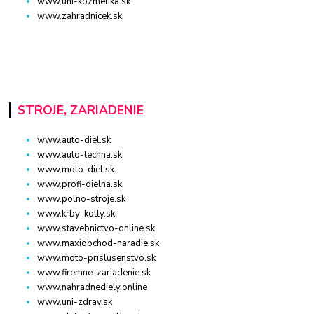
www.uni-kozmetika.sk
www.zahradnicek.sk
STROJE, ZARIADENIE
www.auto-diel.sk
www.auto-techna.sk
www.moto-diel.sk
www.profi-dielna.sk
www.polno-stroje.sk
www.krby-kotly.sk
www.stavebnictvo-online.sk
www.maxiobchod-naradie.sk
www.moto-prislusenstvo.sk
www.firemne-zariadenie.sk
www.nahradnediely.online
www.uni-zdrav.sk