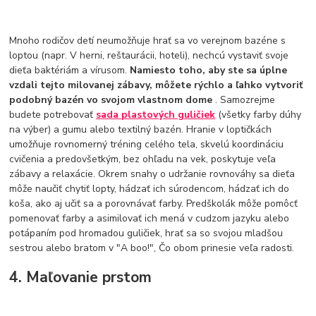
Mnoho rodičov detí neumožňuje hrať sa vo verejnom bazéne s
loptou (napr. V herni, reštaurácii, hoteli), nechcú vystaviť svoje
dieťa baktériám a vírusom.
Namiesto toho, aby ste sa úplne
vzdali tejto milovanej zábavy, môžete rýchlo a ľahko vytvoriť
podobný bazén vo svojom vlastnom dome
. Samozrejme
budete potrebovať
sada plastových guličiek
(všetky farby dúhy
na výber) a gumu alebo textilný bazén. Hranie v loptičkách
umožňuje rovnomerný tréning celého tela, skvelú koordináciu
cvičenia a predovšetkým, bez ohľadu na vek, poskytuje veľa
zábavy a relaxácie. Okrem snahy o udržanie rovnováhy sa dieťa
môže naučiť chytiť lopty, hádzať ich súrodencom, hádzať ich do
koša, ako aj učiť sa a porovnávať farby. Predškolák môže pomôcť
pomenovať farby a asimilovať ich mená v cudzom jazyku alebo
potápaním pod hromadou guličiek, hrať sa so svojou mladšou
sestrou alebo bratom v "A boo!", Čo obom prinesie veľa radosti.
4. Maľovanie prstom