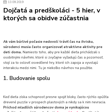
13
.
09
.
2019
Plyšový macovia
10 jedinečných súprav Lego Star Wars
Dojčatá a predškoláci - 5 hier, v
Lego Star Wars
Darčeky na Vianoce 2019
ktorých sa obidve zúčastnia
Vianočný darček pre dievča do 20€
Darčeky pre dievčatá
Star Wars
Hry pre deti
Skladačky pre deti
Kedy by malo batoľa meniť posteľ?
Detské postele
Detský nábytok
L.O.L. Surprise
L.O.L. Surprise bábiky
L.O.L. Surprise autíčka
L.O.L. Surprise zvieratká
L.O.L. Surprise hračky
Ak vám búrlivé počasie nedovolí tráviť čas na ihrisku,
L.O.L. Surprise domčeky
L.O.L. Surprise postavičky
súrodenci musia často organizovať atraktívne aktivity pre
deti doma.
Namiesto toho, aby pre každé dieťa prichádzali s
L.O.L. Surprise zberateľské figúrky
L.O.L. OMG
L.O.L. OMG Bábiky
osobitnými návrhmi, ktoré si zvyčajne vyžadujú čas a pozornosť,
stojí za to osloviť osvedčené hry, ktoré ich zapoja a vyvolajú
interakciu medzi nimi. Tu je niekoľko návrhov na použitie.
1. Budovanie spolu
Keď dieťa získa schopnosť presne spojiť bloky, často rýchlo opúšťa
drevené puzzle v prospech plastových a nikdy sa k nim nevracia.
Príchod mladších súrodencov doma je vynikajúcou