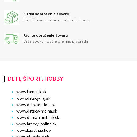
30 dní na vrátenie tovaru
Predĺžili sme dobu na vrátenie tovaru
Rýchle doručenie tovaru
Vaša spokojnosť je pre nás prvoradá
DETI, ŠPORT, HOBBY
www.kamenik.sk
www.detsky-raj.sk
www.detskaradost.sk
www.detsky-hrdina.sk
www.domaci-milacik.sk
www.hracky-online.sk
www.kupelna.shop
www.stonshop.sk