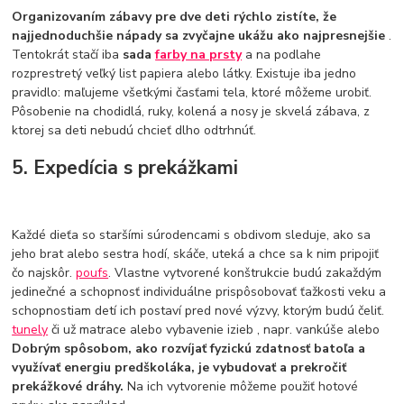
Organizovaním zábavy pre dve deti rýchlo zistíte, že
najjednoduchšie nápady sa zvyčajne ukážu ako najpresnejšie
.
Tentokrát stačí iba
sada
farby na prsty
a na podlahe
rozprestretý veľký list papiera alebo látky. Existuje iba jedno
pravidlo: maľujeme všetkými časťami tela, ktoré môžeme urobiť.
Pôsobenie na chodidlá, ruky, kolená a nosy je skvelá zábava, z
ktorej sa deti nebudú chcieť dlho odtrhnúť.
5. Expedícia s prekážkami
Každé dieťa so staršími súrodencami s obdivom sleduje, ako sa
jeho brat alebo sestra hodí, skáče, uteká a chce sa k nim pripojiť
čo najskôr.
poufs
. Vlastne vytvorené konštrukcie budú zakaždým
jedinečné a schopnosť individuálne prispôsobovať ťažkosti veku a
schopnostiam detí ich postaví pred nové výzvy, ktorým budú čeliť.
tunely
či už matrace alebo vybavenie izieb , napr. vankúše alebo
Dobrým spôsobom, ako rozvíjať fyzickú zdatnosť batoľa a
využívať energiu predškoláka, je vybudovať a prekročiť
prekážkové dráhy.
Na ich vytvorenie môžeme použiť hotové