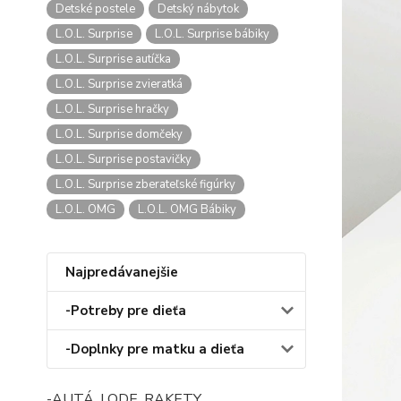
Detské postele
Detský nábytok
L.O.L. Surprise
L.O.L. Surprise bábiky
L.O.L. Surprise autíčka
L.O.L. Surprise zvieratká
L.O.L. Surprise hračky
L.O.L. Surprise domčeky
L.O.L. Surprise postavičky
L.O.L. Surprise zberateľské figúrky
L.O.L. OMG
L.O.L. OMG Bábiky
Najpredávanejšie
-Potreby pre dieťa
-Doplnky pre matku a dieťa
-AUTÁ, LODE, RAKETY