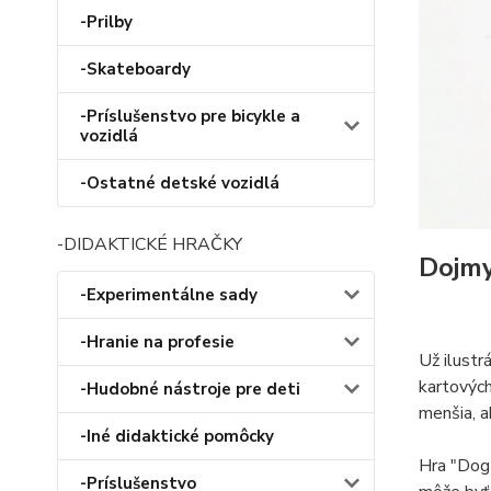
-Prilby
-Skateboardy
-Príslušenstvo pre bicykle a
vozidlá
-Ostatné detské vozidlá
-DIDAKTICKÉ HRAČKY
Dojm
-Experimentálne sady
-Hranie na profesie
Už ilustr
kartových
-Hudobné nástroje pre deti
menšia, a
-Iné didaktické pomôcky
Hra "Dog 
-Príslušenstvo