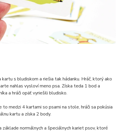
a kartu s bludiskom a riešia tak hádanku. Hráč, ktorý ako
karte nahlas vysloví meno psa. Získa teda 1 bod a
ka a hráči opäť vyriešili bludisko.
e to medzi 4 kartami so psami na stole, hráči sa pokúsia
iálnu kartu a získa 2 body.
na základe normálnych a špeciálnych kariet psov, ktoré