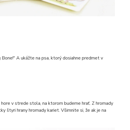
og Bone!" A ukážte na psa, ktorý dosiahne predmet v
m hore v strede stola, na ktorom budeme hrať. Z hromady
ky štyri hrany hromady kariet. Všimnite si, že ak je na