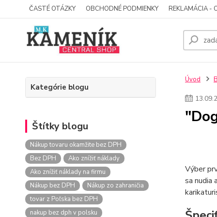
ČASTÉ OTÁZKY
OBCHODNÉ PODMIENKY
REKLAMÁCIA - 
Úvod
Kategórie blogu
13
.
09
.
"Dog
Štítky blogu
Nákup tovaru okamžite bez DPH
Bez DPH
Ako znížiť náklady
Výber prv
Ako znížiť náklady na firmu
sa nudia 
Nákup bez DPH
Nákup zo zahraničia
karikatur
tovar z Poľska bez DPH
Špecif
nakup bez dph v polsku