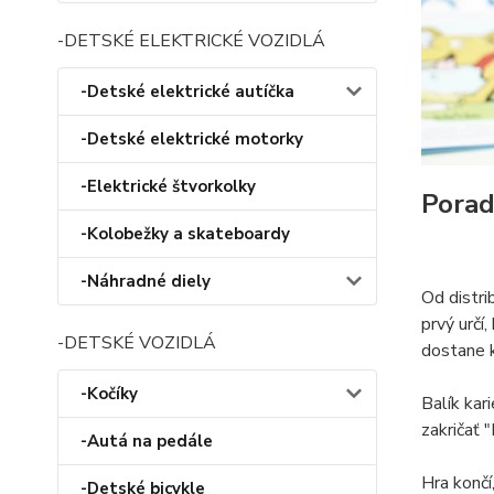
-DETSKÉ ELEKTRICKÉ VOZIDLÁ
-Detské elektrické autíčka
-Detské elektrické motorky
-Elektrické štvorkolky
Porad
-Kolobežky a skateboardy
-Náhradné diely
Od distri
prvý určí
-DETSKÉ VOZIDLÁ
dostane k
-Kočíky
Balík kar
zakričať 
-Autá na pedále
Hra končí
-Detské bicykle