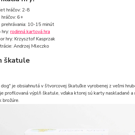
et hráčov: 2-8
 hráčov: 6+
 prehrávania: 10-15 minút
 hry:
rodinná kartová hra
or hry: Krzysztof Kasprzak
strácie: Andrzej Mleczko
 škatule
dog" je obsiahnutá v štvorcovej škatuľke vyrobenej z veľmi hrubej
e profilovaná výplň škatule, vďaka ktorej sú karty naskladané a 
 brožúre.