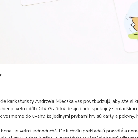
y
ácie karikaturisty Andrzeja Mleczka vás povzbudzujú, aby ste si kúp
 hier je veľmi dôležitý. Grafický dizajn bude spokojný s mladšími i
k vezmeme do úvahy, že jedinými prvkami hry sú karty a pokyny. Ni
bone" je veľmi jednoduchá. Deti chvíľu prekladajú pravidlá a nema