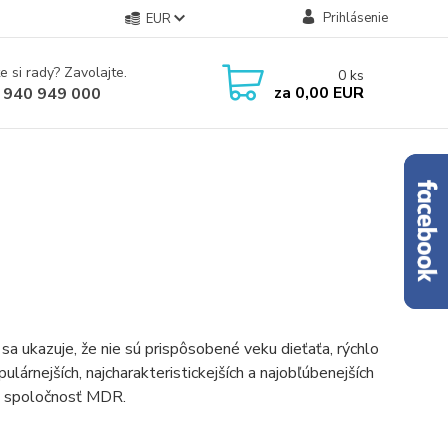
Prihlásenie
EUR
e si rady? Zavolajte.
0
ks
za
0,00 EUR
 940 949 000
o sa ukazuje, že nie sú prispôsobené veku dieťaťa, rýchlo
pulárnejších, najcharakteristickejších a najobľúbenejších
la spoločnosť MDR.