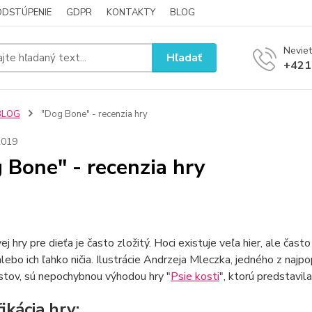
ODSTÚPENIE
GDPR
KONTAKTY
BLOG
Neviet
Hľadať
+421
BLOG
"Dog Bone" - recenzia hry
2019
 Bone" - recenzia hry
ej hry pre dieťa je často zložitý. Hoci existuje veľa hier, ale čast
alebo ich ľahko ničia. Ilustrácie Andrzeja Mleczka, jedného z najpo
istov, sú nepochybnou výhodou hry "
Psie kosti
", ktorú predstavi
ikácia hry: