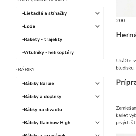
-Lietadlá a stíhačky
200
-Lode
Herná
-Rakety - trajekty
-Vrtuľníky - helikoptéry
Ukážte sv
bludisku.
-BÁBIKY
Prípr
-Bábiky Barbie
-Bábiky a doplnky
Zamiešame
-Bábky na divadlo
kariet vy
prvých št
-Bábiky Rainbow High
-Bábiky z rozprávok