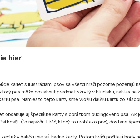
ie hier
búcie kariet s ilustráciami psov sa všetci hráči pozorne pozerajú n
, ktorý pes môže dosiahnuť predmet skrytý v bludisku, nahlas na 
artu psa. Namiesto tejto karty sme vložili ďalšiu kartu zo zásobní
iet obsahuje aj špeciálne karty s obrázkom pudingového psa. Ak j
"Psí kosť!" Čo najskôr. Hráč, ktorý to urobí ako prvý, dostane špec
, keď už v balíčku nie sú žiadne karty. Potom hráči počítajú body 