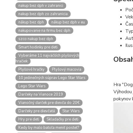
nakup bez dph v zahranici
Poč
nakup bez dph zo zahranicia
Vek
nákup bez dph
nákup bez dph v eu
Čas
nakupovanie na firmu bez dph
Typ
Aut
szco nakup bez dph
Ilu
Smart hodinky pre deti
Vyberáme 11 najväčších plyšových
Obsah
hračiek
Plyšové hračky
Plyšový macovia
10 jedinečných súprav Lego Star Wars
Hra "Dog 
Lego Star Wars
Výhodou j
Darčeky na Vianoce 2019
pokynov k
Vianočný darček pre dievča do 20€
Darčeky pre dievčatá
Star Wars
Hry pre deti
Skladačky pre deti
Kedy by malo batoľa meniť posteľ?