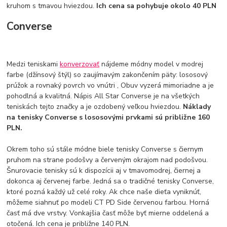
kruhom s tmavou hviezdou.
Ich cena sa pohybuje okolo 40 PLN
Converse
Medzi teniskami
konverzovať
nájdeme módny model v modrej
farbe (džínsový štýl) so zaujímavým zakončením päty: lososový
prúžok a rovnaký povrch vo vnútri , Obuv vyzerá mimoriadne a je
pohodlná a kvalitná. Nápis All Star Converse je na všetkých
teniskách tejto značky a je ozdobený veľkou hviezdou.
Náklady
na tenisky Converse s lososovými prvkami sú približne 160
PLN.
Okrem toho sú stále módne biele tenisky Converse s čiernym
pruhom na strane podošvy a červeným okrajom nad podošvou.
Šnurovacie tenisky sú k dispozícii aj v tmavomodrej, čiernej a
dokonca aj červenej farbe. Jedná sa o tradičné tenisky Converse,
ktoré pozná každý už celé roky. Ak chce naše dieťa vyniknúť,
môžeme siahnuť po modeli CT PD Side červenou farbou. Horná
časť má dve vrstvy. Vonkajšia časť môže byť mierne oddelená a
otočená. Ich cena je približne 140 PLN.