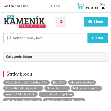
0
ks
EUR
+421 940 949 000
za
0,00 EUR
Menu
Hľadať
Kategórie blogu
Štítky blogu
Nákup tovaru okamžite bez DPH
Bez DPH
Ako znížiť náklady
Ako znížiť náklady na firmu
Nákup bez DPH
Nákup zo zahraničia
tovar z Poľska bez DPH
nakup bez dph v polsku
nakup bez dph v zahranici
nakup bez dph zo zahranicia
nákup bez dph
nákup bez dph v eu
nakupovanie na firmu bez dph