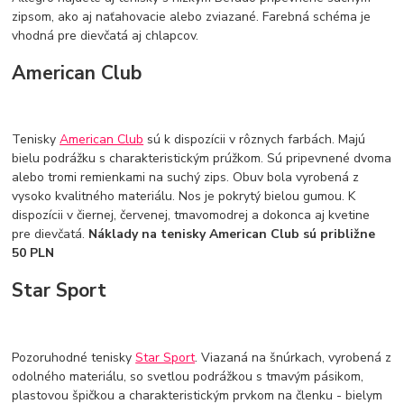
zipsom, ako aj naťahovacie alebo zviazané. Farebná schéma je
vhodná pre dievčatá aj chlapcov.
American Club
Tenisky
American Club
sú k dispozícii v rôznych farbách. Majú
bielu podrážku s charakteristickým prúžkom. Sú pripevnené dvoma
alebo tromi remienkami na suchý zips. Obuv bola vyrobená z
vysoko kvalitného materiálu. Nos je pokrytý bielou gumou. K
dispozícii v čiernej, červenej, tmavomodrej a dokonca aj kvetine
pre dievčatá.
Náklady na tenisky American Club sú približne
50 PLN
Star Sport
Pozoruhodné tenisky
Star Sport
. Viazaná na šnúrkach, vyrobená z
odolného materiálu, so svetlou podrážkou s tmavým pásikom,
plastovou špičkou a charakteristickým prvkom na členku - bielym