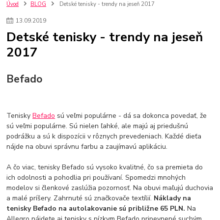
szco nakup bez dph
Smart hodinky pre deti
Úvod
BLOG
Detské tenisky - trendy na jeseň 2017
Vyberáme 11 najväčších plyšových hračiek
Plyšové hračky
13
.
09
.
2019
Plyšový macovia
10 jedinečných súprav Lego Star Wars
Detské tenisky - trendy na jeseň
Lego Star Wars
Darčeky na Vianoce 2019
2017
Vianočný darček pre dievča do 20€
Darčeky pre dievčatá
Star Wars
Hry pre deti
Skladačky pre deti
Kedy by malo batoľa meniť posteľ?
Detské postele
Detský nábytok
L.O.L. Surprise
Befado
L.O.L. Surprise bábiky
L.O.L. Surprise autíčka
L.O.L. Surprise zvieratká
L.O.L. Surprise hračky
L.O.L. Surprise domčeky
L.O.L. Surprise postavičky
Tenisky
Befado
sú veľmi populárne - dá sa dokonca povedať, že
L.O.L. Surprise zberateľské figúrky
L.O.L. OMG
L.O.L. OMG Bábiky
sú veľmi populárne. Sú nielen ľahké, ale majú aj priedušnú
podrážku a sú k dispozícii v rôznych prevedeniach. Každé dieťa
nájde na obuvi správnu farbu a zaujímavú aplikáciu.
A čo viac, tenisky Befado sú vysoko kvalitné, čo sa premieta do
ich odolnosti a pohodlia pri používaní. Spomedzi mnohých
modelov si členkové zaslúžia pozornosť. Na obuvi maľujú duchovia
a malé príšery. Zahrnuté sú značkovače textílií.
Náklady na
tenisky Befado na autolakovanie sú približne 65 PLN.
Na
Allegro nájdete aj tenisky s nízkym Befado pripevnené suchým