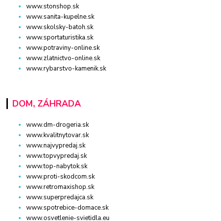
www.stonshop.sk
www.sanita-kupelne.sk
www.skolsky-batoh.sk
www.sportaturistika.sk
www.potraviny-online.sk
www.zlatnictvo-online.sk
www.rybarstvo-kamenik.sk
DOM, ZÁHRADA
www.dm-drogeria.sk
www.kvalitnytovar.sk
www.najvypredaj.sk
www.topvypredaj.sk
www.top-nabytok.sk
www.proti-skodcom.sk
www.retromaxishop.sk
www.superpredajca.sk
www.spotrebice-domace.sk
www.osvetlenie-svietidla.eu