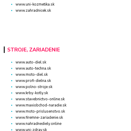
www.uni-kozmetika.sk
www.zahradnicek.sk
STROJE, ZARIADENIE
www.auto-diel.sk
www.auto-techna.sk
www.moto-diel.sk
www.profi-dielna.sk
www.polno-stroje.sk
www.krby-kotly.sk
www.stavebnictvo-online.sk
www.maxiobchod-naradie.sk
www.moto-prislusenstvo.sk
www.firemne-zariadenie.sk
www.nahradnediely.online
www.uni-zdrav.sk