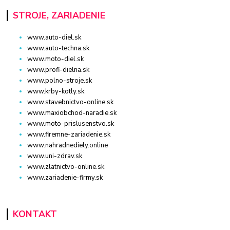
STROJE, ZARIADENIE
www.auto-diel.sk
www.auto-techna.sk
www.moto-diel.sk
www.profi-dielna.sk
www.polno-stroje.sk
www.krby-kotly.sk
www.stavebnictvo-online.sk
www.maxiobchod-naradie.sk
www.moto-prislusenstvo.sk
www.firemne-zariadenie.sk
www.nahradnediely.online
www.uni-zdrav.sk
www.zlatnictvo-online.sk
www.zariadenie-firmy.sk
KONTAKT