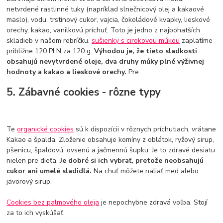
netvrdené rastlinné tuky (napríklad slnečnicový olej a kakaové
maslo), vodu, trstinový cukor, vajcia, čokoládové kvapky, lieskové
orechy, kakao, vanilkovú príchuť. Toto je jedno z najbohatších
skladieb v našom rebríčku.
sušienky s cirokovou múkou
zaplatíme
približne 120 PLN za 120 g.
Výhodou je, že tieto sladkosti
obsahujú nevytvrdené oleje, dva druhy múky plné výživnej
hodnoty a kakao a lieskové orechy.
Pre
5. Zábavné cookies - rôzne typy
Te
organické cookies
sú k dispozícii v rôznych príchutiach, vrátane
Kakao a špalda. Zloženie obsahuje komíny z oblátok, ryžový sirup,
pšenicu, špaldovú, ovsenú a jačmennú šupku. Je to zdravé desiatu
nielen pre dieťa.
Je dobré si ich vybrať, pretože neobsahujú
cukor ani umelé sladidlá.
Na chuť môžete naliať med alebo
javorový sirup.
Cookies bez palmového oleja
je nepochybne zdravá voľba. Stojí
za to ich vyskúšať.