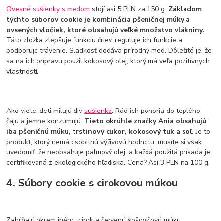
Ovesné sušienky s medom
stojí asi 5 PLN za 150 g.
Základom
týchto súborov cookie je kombinácia pšeničnej múky a
ovsených vločiek, ktoré obsahujú veľké množstvo vlákniny.
Táto zložka zlepšuje funkciu čriev, reguluje ich funkcie a
podporuje trávenie. Sladkosť dodáva prírodný med. Dôležité je, že
sa na ich prípravu použil kokosový olej, ktorý má veľa pozitívnych
vlastností.
Ako viete, deti milujú div
sušienka
. Rád ich ponoria do teplého
čaju a jemne konzumujú.
Tieto okrúhle značky Ania obsahujú
iba pšeničnú múku, trstinový cukor, kokosový tuk a soľ.
Je to
produkt, ktorý nemá osobitnú výživovú hodnotu, musíte si však
uvedomiť, že neobsahuje palmový olej, a každá použitá prísada je
certifikovaná z ekologického hľadiska. Cena? Asi 3 PLN na 100 g.
4. Súbory cookie s cirokovou múkou
Zahŕňajú okrem iného: cirok a červenú šošovičovú múku,