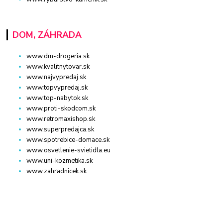
DOM, ZÁHRADA
www.dm-drogeria.sk
www.kvalitnytovar.sk
www.najvypredaj.sk
www.topvypredaj.sk
www.top-nabytok.sk
www.proti-skodcom.sk
www.retromaxishop.sk
www.superpredajca.sk
www.spotrebice-domace.sk
www.osvetlenie-svietidla.eu
www.uni-kozmetika.sk
www.zahradnicek.sk