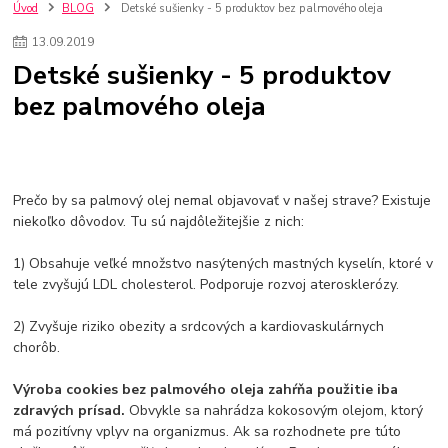
szco nakup bez dph
Smart hodinky pre deti
Úvod
BLOG
Detské sušienky - 5 produktov bez palmového oleja
Vyberáme 11 najväčších plyšových hračiek
Plyšové hračky
13
.
09
.
2019
Plyšový macovia
10 jedinečných súprav Lego Star Wars
Detské sušienky - 5 produktov
Lego Star Wars
Darčeky na Vianoce 2019
bez palmového oleja
Vianočný darček pre dievča do 20€
Darčeky pre dievčatá
Star Wars
Hry pre deti
Skladačky pre deti
Kedy by malo batoľa meniť posteľ?
Detské postele
Detský nábytok
L.O.L. Surprise
L.O.L. Surprise bábiky
L.O.L. Surprise autíčka
L.O.L. Surprise zvieratká
L.O.L. Surprise hračky
Prečo by sa palmový olej nemal objavovať v našej strave? Existuje
L.O.L. Surprise domčeky
L.O.L. Surprise postavičky
niekoľko dôvodov. Tu sú najdôležitejšie z nich:
L.O.L. Surprise zberateľské figúrky
L.O.L. OMG
L.O.L. OMG Bábiky
1) Obsahuje veľké množstvo nasýtených mastných kyselín, ktoré v
tele zvyšujú LDL cholesterol. Podporuje rozvoj aterosklerózy.
2) Zvyšuje riziko obezity a srdcových a kardiovaskulárnych
chorôb.
Výroba cookies bez palmového oleja zahŕňa použitie iba
zdravých prísad.
Obvykle sa nahrádza kokosovým olejom, ktorý
má pozitívny vplyv na organizmus. Ak sa rozhodnete pre túto