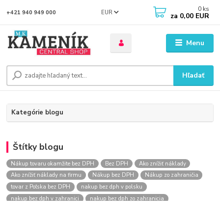
0
ks
EUR
+421 940 949 000
za
0,00 EUR
Menu
Hľadať
Kategórie blogu
Štítky blogu
Nákup tovaru okamžite bez DPH
Bez DPH
Ako znížiť náklady
Ako znížiť náklady na firmu
Nákup bez DPH
Nákup zo zahraničia
tovar z Poľska bez DPH
nakup bez dph v polsku
nakup bez dph v zahranici
nakup bez dph zo zahranicia
nákup bez dph
nákup bez dph v eu
nakupovanie na firmu bez dph