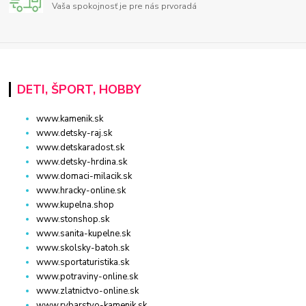
Vaša spokojnosť je pre nás prvoradá
DETI, ŠPORT, HOBBY
www.kamenik.sk
www.detsky-raj.sk
www.detskaradost.sk
www.detsky-hrdina.sk
www.domaci-milacik.sk
www.hracky-online.sk
www.kupelna.shop
www.stonshop.sk
www.sanita-kupelne.sk
www.skolsky-batoh.sk
www.sportaturistika.sk
www.potraviny-online.sk
www.zlatnictvo-online.sk
www.rybarstvo-kamenik.sk