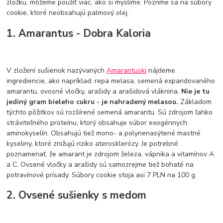
zložku, môžeme použiť viac, ako si myslíme. Pozrime sa na súbory
cookie, ktoré neobsahujú palmový olej.
1. Amarantus - Dobra Kaloria
V zložení sušienok nazývaných
Amarantuski
nájdeme
ingrediencie, ako napríklad: repa melasa, semená expandovaného
amarantu, ovosné vločky, arašidy a arašidová vláknina.
Nie je tu
jediný gram bieleho cukru - je nahradený melasou.
Základom
týchto pôžitkov sú rozšírené semená amarantu. Sú zdrojom ľahko
stráviteľného proteínu, ktorý obsahuje súbor exogénnych
aminokyselín. Obsahujú tiež mono- a polynenasýtené mastné
kyseliny, ktoré znižujú riziko aterosklerózy. Je potrebné
poznamenať, že amarant je zdrojom železa, vápnika a vitamínov A
a C. Ovsené vločky a arašidy sú samozrejme tiež bohaté na
potravinové prísady. Súbory cookie stoja asi 7 PLN na 100 g.
2. Ovsené sušienky s medom