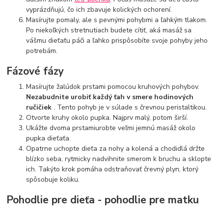
vyprázdňujú, čo ich zbavuje kolických ochorení.
Masírujte pomaly, ale s pevnými pohybmi a ľahkým tlakom.
Po niekoľkých stretnutiach budete cítiť, aká masáž sa
vášmu dieťaťu páči a ľahko prispôsobíte svoje pohyby jeho
potrebám.
Fázové fázy
Masírujte žalúdok prstami pomocou kruhových pohybov.
Nezabudnite urobiť každý ťah v smere hodinových
ručičiek
. Tento pohyb je v súlade s črevnou peristaltikou.
Otvorte kruhy okolo pupka. Najprv malý, potom širší.
Ukážte dvoma prstamiurobte veľmi jemnú masáž okolo
pupka dieťaťa.
Opatrne uchopte dieťa za nohy a kolená a chodidlá držte
blízko seba, rytmicky nadvihnite smerom k bruchu a sklopte
ich. Takýto krok pomáha odstraňovať črevný plyn, ktorý
spôsobuje koliku.
Pohodlie pre dieťa - pohodlie pre matku