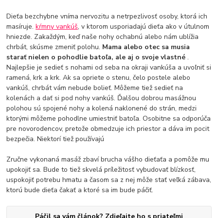
Dieťa bezchybne vníma nervozitu a netrpezlivosť osoby, ktorá ich
masíruje.
kŕmny vankúš
, v ktorom usporiadajú dieťa ako v útulnom
hniezde. Zakaždým, keď naše nohy ochabnú alebo nám ublížia
chrbát, skúsme zmeniť polohu.
Mama alebo otec sa musia
starať nielen o pohodlie batoľa, ale aj o svoje vlastné
.
Najlepšie je sedieť s nohami od seba na okraji vankúša a uvoľniť si
ramená, krk a krk. Ak sa opriete o stenu, čelo postele alebo
vankúš, chrbát vám nebude bolieť. Môžeme tiež sedieť na
kolenách a dať si pod nohy vankúš. Ďalšou dobrou masážnou
polohou sú spojené nohy a kolená naklonené do strán, medzi
ktorými môžeme pohodlne umiestniť batoľa. Osobitne sa odporúča
pre novorodencov, pretože obmedzuje ich priestor a dáva im pocit
bezpečia. Niektorí tiež používajú
Zručne vykonaná masáž zbaví brucha vášho dieťaťa a pomôže mu
upokojiť sa. Bude to tiež skvelá príležitosť vybudovať blízkosť,
uspokojiť potrebu hmatu a časom sa z nej môže stať veľká zábava,
ktorú bude dieťa čakať a ktoré sa im bude páčiť.
Páčil sa vám článok? Zdieľajte ho s priateľmi