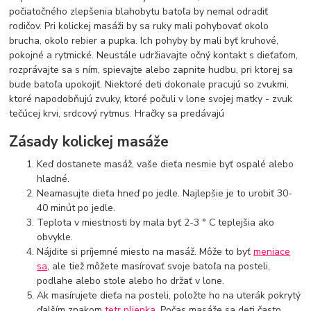
počiatočného zlepšenia blahobytu batoľa by nemal odradiť
rodičov. Pri kolickej masáži by sa ruky mali pohybovať okolo
brucha, okolo rebier a pupka. Ich pohyby by mali byť kruhové,
pokojné a rytmické. Neustále udržiavajte očný kontakt s dieťaťom,
rozprávajte sa s ním, spievajte alebo zapnite hudbu, pri ktorej sa
bude batoľa upokojiť. Niektoré deti dokonale pracujú so zvukmi,
ktoré napodobňujú zvuky, ktoré počuli v lone svojej matky - zvuk
tečúcej krvi, srdcový rytmus. Hračky sa predávajú
Zásady kolickej masáže
Keď dostanete masáž, vaše dieťa nesmie byť ospalé alebo
hladné.
Neamasujte dieťa hneď po jedle. Najlepšie je to urobiť 30-
40 minút po jedle.
Teplota v miestnosti by mala byť 2-3 ° C teplejšia ako
obvykle.
Nájdite si príjemné miesto na masáž. Môže to byť
meniace
sa
, ale tiež môžete masírovať svoje batoľa na posteli,
podlahe alebo stole alebo ho držať v lone.
Ak masírujete dieťa na posteli, položte ho na uterák pokrytý
ďalším znakom
tetr plienka
. Počas masáže sa deti často