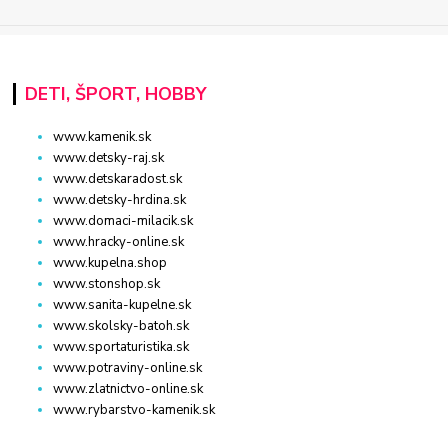
DETI, ŠPORT, HOBBY
www.kamenik.sk
www.detsky-raj.sk
www.detskaradost.sk
www.detsky-hrdina.sk
www.domaci-milacik.sk
www.hracky-online.sk
www.kupelna.shop
www.stonshop.sk
www.sanita-kupelne.sk
www.skolsky-batoh.sk
www.sportaturistika.sk
www.potraviny-online.sk
www.zlatnictvo-online.sk
www.rybarstvo-kamenik.sk