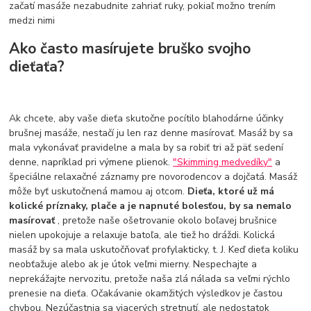
začatí masáže nezabudnite zahriať ruky, pokiaľ možno trením
medzi nimi
Ako často masírujete bruško svojho
dieťaťa?
Ak chcete, aby vaše dieťa skutočne pocítilo blahodárne účinky
brušnej masáže, nestačí ju len raz denne masírovať. Masáž by sa
mala vykonávať pravidelne a mala by sa robiť tri až päť sedení
denne, napríklad pri výmene plienok.
"Skimming medvedíky"
a
špeciálne relaxačné záznamy pre novorodencov a dojčatá. Masáž
môže byť uskutočnená mamou aj otcom.
Dieťa, ktoré už má
kolické príznaky, plače a je napnuté bolesťou, by sa nemalo
masírovať
, pretože naše ošetrovanie okolo boľavej brušnice
nielen upokojuje a relaxuje batoľa, ale tiež ho dráždi. Kolická
masáž by sa mala uskutočňovať profylakticky, t. J. Keď dieťa koliku
neobťažuje alebo ak je útok veľmi mierny. Nespechajte a
neprekážajte nervozitu, pretože naša zlá nálada sa veľmi rýchlo
prenesie na dieťa. Očakávanie okamžitých výsledkov je častou
chybou. Nezúčastnia sa viacerých stretnutí, ale nedostatok