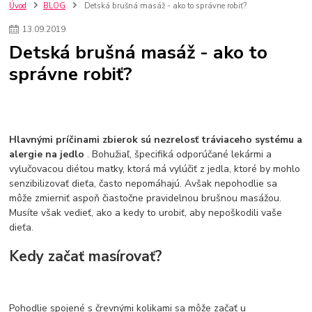
szco nakup bez dph
Smart hodinky pre deti
Úvod
BLOG
Detská brušná masáž - ako to správne robiť?
Vyberáme 11 najväčších plyšových hračiek
Plyšové hračky
13
.
09
.
2019
Plyšový macovia
10 jedinečných súprav Lego Star Wars
Detská brušná masáž - ako to
Lego Star Wars
Darčeky na Vianoce 2019
správne robiť?
Vianočný darček pre dievča do 20€
Darčeky pre dievčatá
Star Wars
Hry pre deti
Skladačky pre deti
Kedy by malo batoľa meniť posteľ?
Detské postele
Detský nábytok
L.O.L. Surprise
L.O.L. Surprise bábiky
L.O.L. Surprise autíčka
L.O.L. Surprise zvieratká
L.O.L. Surprise hračky
Hlavnými príčinami zbierok sú nezrelosť tráviaceho systému a
L.O.L. Surprise domčeky
L.O.L. Surprise postavičky
alergie na jedlo
. Bohužiaľ, špecifiká odporúčané lekármi a
vylučovacou diétou matky, ktorá má vylúčiť z jedla, ktoré by mohlo
L.O.L. Surprise zberateľské figúrky
L.O.L. OMG
L.O.L. OMG Bábiky
senzibilizovať dieťa, často nepomáhajú. Avšak nepohodlie sa
môže zmierniť aspoň čiastočne pravidelnou brušnou masážou.
Musíte však vedieť, ako a kedy to urobiť, aby nepoškodili vaše
dieťa.
Kedy začať masírovať?
Pohodlie spojené s črevnými kolikami sa môže začať u