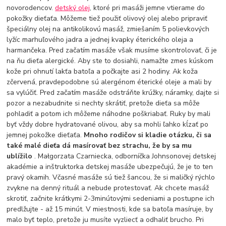
novorodencov.
detský olej
, ktoré pri masáži jemne vtierame do
pokožky dieťaťa. Môžeme tiež použiť olivový olej alebo pripraviť
špeciálny olej na antikolikovú masáž, zmiešaním 5 polievkových
lyžíc marhuľového jadra a jednej kvapky éterického oleja a
harmančeka. Pred začatím masáže však musíme skontrolovať, či je
na ňu dieťa alergické. Aby ste to dosiahli, namažte zmes kúskom
kože pri ohnutí lakťa batoľa a počkajte asi 2 hodiny. Ak koža
zčervená, pravdepodobne sú alergénom éterické oleje a mali by
sa vylúčiť. Pred začatím masáže odstráňte krúžky, náramky, dajte si
pozor a nezabudnite si nechty skrátiť, pretože dieťa sa môže
pohladiť a potom ich môžeme náhodne poškriabať. Ruky by mali
byť vždy dobre hydratované olivou, aby sa mohli ľahko kĺzať po
jemnej pokožke dieťaťa.
Mnoho rodičov si kladie otázku, či sa
také malé dieťa dá masírovať bez strachu, že by sa mu
ublížilo
. Małgorzata Czarniecka, odborníčka Johnsonovej detskej
akadémie a inštruktorka detskej masáže ubezpečujú, že je to ten
pravý okamih. Včasné masáže sú tiež šancou, že si maličký rýchlo
zvykne na denný rituál a nebude protestovať. Ak chcete masáž
skrotiť, začnite krátkymi 2-3minútovými sedeniami a postupne ich
predlžujte - až 15 minút. V miestnosti, kde sa batoľa masíruje, by
malo byť teplo, pretože ju musíte vyzliecť a odhaliť brucho. Pri