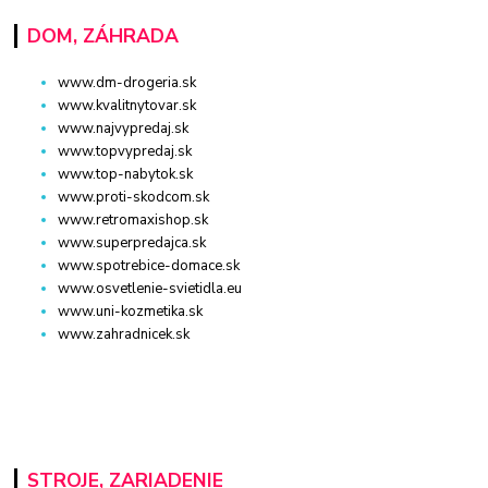
DOM, ZÁHRADA
www.dm-drogeria.sk
www.kvalitnytovar.sk
www.najvypredaj.sk
www.topvypredaj.sk
www.top-nabytok.sk
www.proti-skodcom.sk
www.retromaxishop.sk
www.superpredajca.sk
www.spotrebice-domace.sk
www.osvetlenie-svietidla.eu
www.uni-kozmetika.sk
www.zahradnicek.sk
STROJE, ZARIADENIE