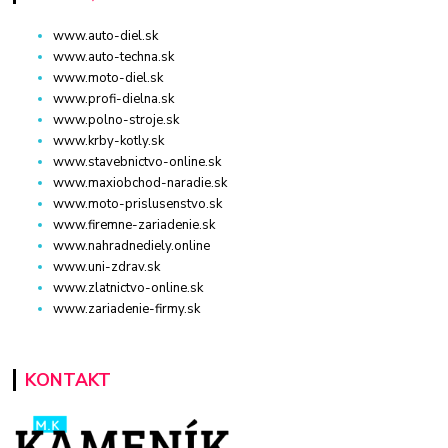
www.auto-diel.sk
www.auto-techna.sk
www.moto-diel.sk
www.profi-dielna.sk
www.polno-stroje.sk
www.krby-kotly.sk
www.stavebnictvo-online.sk
www.maxiobchod-naradie.sk
www.moto-prislusenstvo.sk
www.firemne-zariadenie.sk
www.nahradnediely.online
www.uni-zdrav.sk
www.zlatnictvo-online.sk
www.zariadenie-firmy.sk
KONTAKT