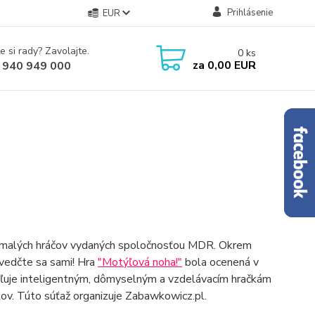
Prihlásenie
EUR
e si rady? Zavolajte.
0
ks
za
0,00 EUR
 940 949 000
 pre malých hráčov vydaných spoločnosťou MDR. Okrem
svedčte sa sami! Hra
"Motýľová noha!"
bola ocenená v
deľuje inteligentným, dômyselným a vzdelávacím hračkám
ov. Túto súťaž organizuje Zabawkowicz.pl.