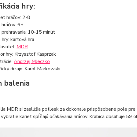
ikácia hry:
et hráčov: 2-8
 hráčov: 6+
 prehrávania: 10-15 minút
 hry: kartová hra
avateľ:
MDR
or hry: Krzysztof Kasprzak
trácie:
Andrzej Mleczko
fický dizajn: Karol Markowski
 balenia
ia MDR si zaslúžia potlesk za dokonale prispôsobené pole pre h
 vybratie kariet spĺňajú očakávania hráčov. Krabica obsahuje 59 o