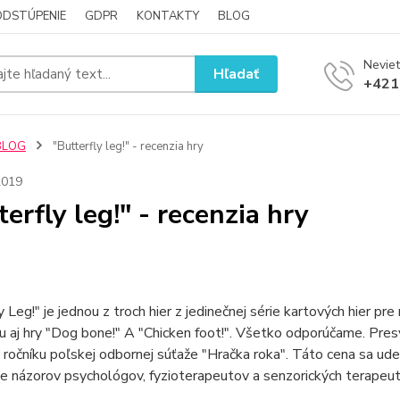
ODSTÚPENIE
GDPR
KONTAKTY
BLOG
Neviet
Hľadať
+421
BLOG
"Butterfly leg!" - recenzia hry
2019
terfly leg!" - recenzia hry
y Leg!" je jednou z troch hier z jedinečnej série kartových hier
tu aj hry "Dog bone!" A "Chicken foot!". Všetko odporúčame. Pre
ročníku poľskej odbornej súťaže "Hračka roka". Táto cena sa u
e názorov psychológov, fyzioterapeutov a senzorických terapeut