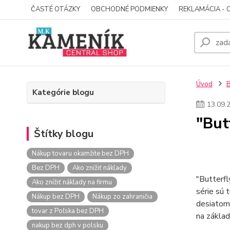
ČASTÉ OTÁZKY
OBCHODNÉ PODMIENKY
REKLAMÁCIA - 
Úvod
Kategórie blogu
13
.
09
.
"But
Štítky blogu
Nákup tovaru okamžite bez DPH
Bez DPH
Ako znížiť náklady
"Butterfl
Ako znížiť náklady na firmu
série sú 
Nákup bez DPH
Nákup zo zahraničia
desiatom 
tovar z Poľska bez DPH
na základ
nakup bez dph v polsku