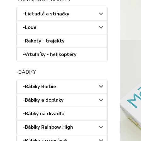
-Lietadlá a stíhačky
-Lode
-Rakety - trajekty
-Vrtuľníky - helikoptéry
-BÁBIKY
-Bábiky Barbie
-Bábiky a doplnky
-Bábky na divadlo
-Bábiky Rainbow High
-Bábiky z rozprávok