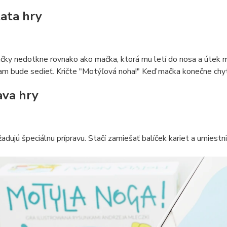
ata hry
čky nedotkne rovnako ako mačka, ktorá mu letí do nosa a útek m
am bude sedieť. Kričte "Motýľová noha!" Keď mačka konečne chytí 
ava hry
adujú špeciálnu prípravu. Stačí zamiešať balíček kariet a umiest