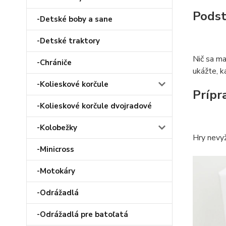
Podst
-Detské boby a sane
-Detské traktory
Nič sa ma
-Chrániče
ukážte, k
-Kolieskové korčule
Prípr
-Kolieskové korčule dvojradové
-Kolobežky
Hry nevyž
-Minicross
-Motokáry
-Odrážadlá
-Odrážadlá pre batoľatá