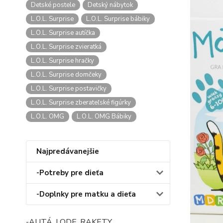
Detské postele
Detský nábytok
L.O.L. Surprise
L.O.L. Surprise bábiky
L.O.L. Surprise autíčka
L.O.L. Surprise zvieratká
L.O.L. Surprise hračky
L.O.L. Surprise domčeky
L.O.L. Surprise postavičky
L.O.L. Surprise zberateľské figúrky
L.O.L. OMG
L.O.L. OMG Bábiky
Najpredávanejšie
-Potreby pre dieťa
-Doplnky pre matku a dieťa
-AUTÁ, LODE, RAKETY