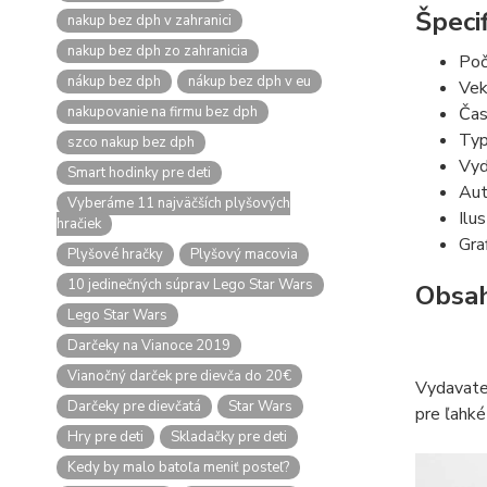
Špecif
nakup bez dph v zahranici
nakup bez dph zo zahranicia
Poč
nákup bez dph
nákup bez dph v eu
Vek
nakupovanie na firmu bez dph
Čas
Typ
szco nakup bez dph
Vyd
Smart hodinky pre deti
Aut
Vyberáme 11 najväčších plyšových
Ilus
hračiek
Gra
Plyšové hračky
Plyšový macovia
10 jedinečných súprav Lego Star Wars
Obsah
Lego Star Wars
Darčeky na Vianoce 2019
Vianočný darček pre dievča do 20€
Vydavatel
Darčeky pre dievčatá
Star Wars
pre ľahké
Hry pre deti
Skladačky pre deti
Kedy by malo batoľa meniť posteľ?