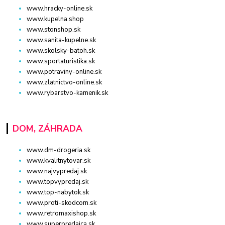
www.hracky-online.sk
www.kupelna.shop
www.stonshop.sk
www.sanita-kupelne.sk
www.skolsky-batoh.sk
www.sportaturistika.sk
www.potraviny-online.sk
www.zlatnictvo-online.sk
www.rybarstvo-kamenik.sk
DOM, ZÁHRADA
www.dm-drogeria.sk
www.kvalitnytovar.sk
www.najvypredaj.sk
www.topvypredaj.sk
www.top-nabytok.sk
www.proti-skodcom.sk
www.retromaxishop.sk
www.superpredajca.sk