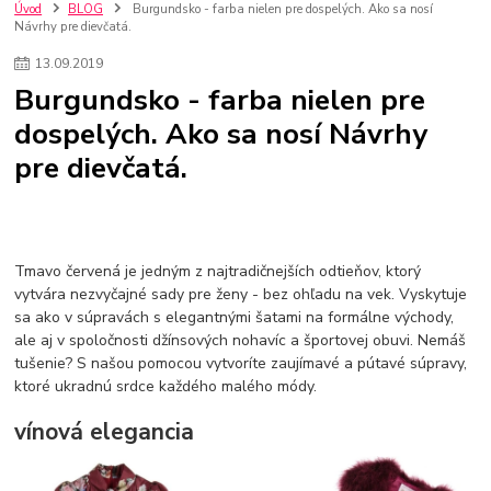
szco nakup bez dph
Smart hodinky pre deti
Úvod
BLOG
Burgundsko - farba nielen pre dospelých. Ako sa nosí
Návrhy pre dievčatá.
Vyberáme 11 najväčších plyšových hračiek
Plyšové hračky
Plyšový macovia
10 jedinečných súprav Lego Star Wars
13
.
09
.
2019
Lego Star Wars
Darčeky na Vianoce 2019
Burgundsko - farba nielen pre
Vianočný darček pre dievča do 20€
Darčeky pre dievčatá
Star Wars
dospelých. Ako sa nosí Návrhy
Hry pre deti
Skladačky pre deti
Kedy by malo batoľa meniť posteľ?
pre dievčatá.
Detské postele
Detský nábytok
L.O.L. Surprise
L.O.L. Surprise bábiky
L.O.L. Surprise autíčka
L.O.L. Surprise zvieratká
L.O.L. Surprise hračky
L.O.L. Surprise domčeky
L.O.L. Surprise postavičky
L.O.L. Surprise zberateľské figúrky
L.O.L. OMG
L.O.L. OMG Bábiky
Tmavo červená je jedným z najtradičnejších odtieňov, ktorý
vytvára nezvyčajné sady pre ženy - bez ohľadu na vek. Vyskytuje
sa ako v súpravách s elegantnými šatami na formálne východy,
ale aj v spoločnosti džínsových nohavíc a športovej obuvi. Nemáš
tušenie? S našou pomocou vytvoríte zaujímavé a pútavé súpravy,
ktoré ukradnú srdce každého malého módy.
vínová elegancia