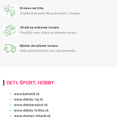
8 rokov na trhu
Značka Kameník Vás presvedčí o kvalite
30 dní na vrátenie tovaru
Predĺžili sme dobu na vrátenie tovaru
Rýchle doručenie tovaru
Vaša spokojnosť je pre nás prvoradá
DETI, ŠPORT, HOBBY
www.kamenik.sk
www.detsky-raj.sk
www.detskaradost.sk
www.detsky-hrdina.sk
www.domaci-milacik.sk