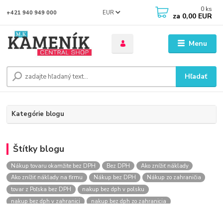
0
ks
EUR
+421 940 949 000
za
0,00 EUR
Menu
Hľadať
Kategórie blogu
Štítky blogu
Nákup tovaru okamžite bez DPH
Bez DPH
Ako znížiť náklady
Ako znížiť náklady na firmu
Nákup bez DPH
Nákup zo zahraničia
tovar z Poľska bez DPH
nakup bez dph v polsku
nakup bez dph v zahranici
nakup bez dph zo zahranicia
nákup bez dph
nákup bez dph v eu
nakupovanie na firmu bez dph