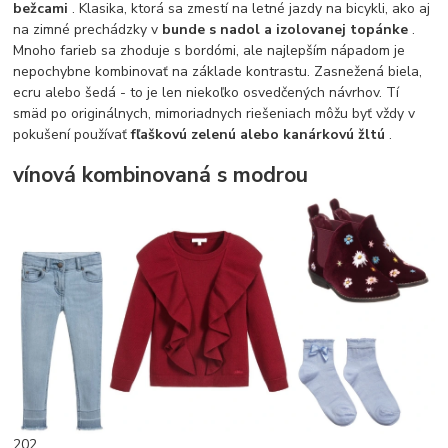
bežcami
. Klasika, ktorá sa zmestí na letné jazdy na bicykli, ako aj
na zimné prechádzky v
bunde s nadol a izolovanej topánke
.
Mnoho farieb sa zhoduje s bordómi, ale najlepším nápadom je
nepochybne kombinovať na základe kontrastu. Zasnežená biela,
ecru alebo šedá - to je len niekoľko osvedčených návrhov. Tí
smäd po originálnych, mimoriadnych riešeniach môžu byť vždy v
pokušení používať
fľaškovú zelenú alebo kanárkovú žltú
.
vínová kombinovaná s modrou
202