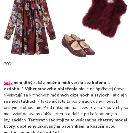
200
šaty
mini dlhý rukáv, možno midi verzia cez koleno s
ozdobou? Výber vínového oblečenia
nie je na špičkovej úrovni.
Vyskytujú sa v mnohých
módnych dizajnoch a štýloch
, ako aj v
rôznych látkach
- takže môžete ľahko priradiť daný model k
určitým okolnostiam. Pred nákupom na silvestrovskú zábavu by sa
mali vziať do úvahy ďalšie kritériá a ďalšie pri každodenných
štylizáciách. Tentoraz však stojí za to vsádzať na
chatrný model,
ktorý, doplnený lakovanými balerínkami a kožušinovou
vestou, zmení každý vzhľad.