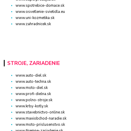
www.spotrebice-domace.sk
www.osvetlenie-svietidla.eu
www.uni-kozmetika.sk
www.zahradnicek.sk
STROJE, ZARIADENIE
www.auto-diel.sk
www.auto-techna.sk
www.moto-diel.sk
www.profi-dielna.sk
www.polno-stroje.sk
www.krby-kotly.sk
www.stavebnictvo-online.sk
www.maxiobchod-naradie.sk
www.moto-prislusenstvo.sk
www.firemne-zariadenie.sk