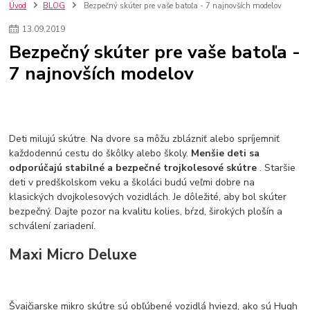
szco nakup bez dph
Smart hodinky pre deti
Úvod
BLOG
Bezpečný skúter pre vaše batoľa - 7 najnovších modelov
Vyberáme 11 najväčších plyšových hračiek
Plyšové hračky
13
.
09
.
2019
Plyšový macovia
10 jedinečných súprav Lego Star Wars
Bezpečný skúter pre vaše batoľa -
Lego Star Wars
Darčeky na Vianoce 2019
7 najnovších modelov
Vianočný darček pre dievča do 20€
Darčeky pre dievčatá
Star Wars
Hry pre deti
Skladačky pre deti
Kedy by malo batoľa meniť posteľ?
Detské postele
Detský nábytok
L.O.L. Surprise
L.O.L. Surprise bábiky
L.O.L. Surprise autíčka
L.O.L. Surprise zvieratká
L.O.L. Surprise hračky
Deti milujú skútre. Na dvore sa môžu zblázniť alebo spríjemniť
L.O.L. Surprise domčeky
L.O.L. Surprise postavičky
každodennú cestu do škôlky alebo školy.
Menšie deti sa
odporúčajú stabilné a bezpečné trojkolesové skútre
. Staršie
L.O.L. Surprise zberateľské figúrky
L.O.L. OMG
L.O.L. OMG Bábiky
deti v predškolskom veku a školáci budú veľmi dobre na
klasických dvojkolesových vozidlách. Je dôležité, aby bol skúter
bezpečný. Dajte pozor na kvalitu kolies, bŕzd, širokých plošín a
schválení zariadení.
Maxi Micro Deluxe
Švajčiarske mikro skútre sú obľúbené vozidlá hviezd, ako sú Hugh