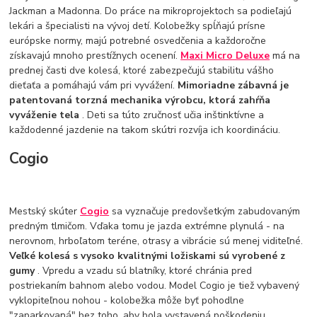
Jackman a Madonna. Do práce na mikroprojektoch sa podieľajú
lekári a špecialisti na vývoj detí. Kolobežky spĺňajú prísne
európske normy, majú potrebné osvedčenia a každoročne
získavajú mnoho prestížnych ocenení.
Maxi Micro Deluxe
má na
prednej časti dve kolesá, ktoré zabezpečujú stabilitu vášho
dieťaťa a pomáhajú vám pri vyvážení.
Mimoriadne zábavná je
patentovaná torzná mechanika výrobcu, ktorá zahŕňa
vyváženie tela
. Deti sa túto zručnosť učia inštinktívne a
každodenné jazdenie na takom skútri rozvíja ich koordináciu.
Cogio
Mestský skúter
Cogio
sa vyznačuje predovšetkým zabudovaným
predným tlmičom. Vďaka tomu je jazda extrémne plynulá - na
nerovnom, hrboľatom teréne, otrasy a vibrácie sú menej viditeľné.
Veľké kolesá s vysoko kvalitnými ložiskami sú vyrobené z
gumy
. Vpredu a vzadu sú blatníky, ktoré chránia pred
postriekaním bahnom alebo vodou. Model Cogio je tiež vybavený
vyklopiteľnou nohou - kolobežka môže byť pohodlne
"zaparkovaná" bez toho, aby bola vystavená poškodeniu.