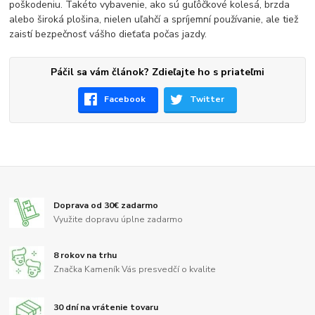
poškodeniu. Takéto vybavenie, ako sú guľôčkové kolesá, brzda
alebo široká plošina, nielen uľahčí a spríjemní používanie, ale tiež
zaistí bezpečnosť vášho dieťaťa počas jazdy.
Páčil sa vám článok? Zdieľajte ho s priateľmi
Facebook
Twitter
Doprava od 30€ zadarmo
Využite dopravu úplne zadarmo
8 rokov na trhu
Značka Kameník Vás presvedčí o kvalite
30 dní na vrátenie tovaru