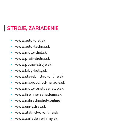
STROJE, ZARIADENIE
www.auto-diel.sk
www.auto-techna.sk
www.moto-diel.sk
www.profi-dielna.sk
www.polno-stroje.sk
www.krby-kotly.sk
www.stavebnictvo-online.sk
www.maxiobchod-naradie.sk
www.moto-prislusenstvo.sk
www.firemne-zariadenie.sk
www.nahradnediely.online
www.uni-zdrav.sk
www.zlatnictvo-online.sk
www.zariadenie-firmy.sk