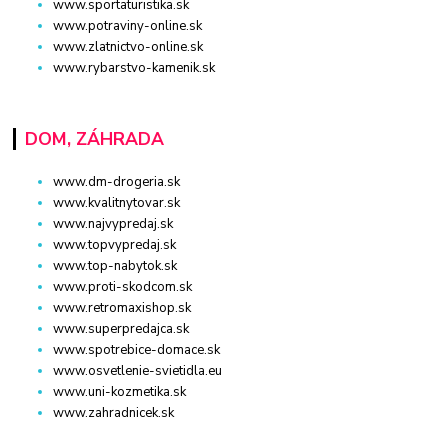
www.sportaturistika.sk
www.potraviny-online.sk
www.zlatnictvo-online.sk
www.rybarstvo-kamenik.sk
DOM, ZÁHRADA
www.dm-drogeria.sk
www.kvalitnytovar.sk
www.najvypredaj.sk
www.topvypredaj.sk
www.top-nabytok.sk
www.proti-skodcom.sk
www.retromaxishop.sk
www.superpredajca.sk
www.spotrebice-domace.sk
www.osvetlenie-svietidla.eu
www.uni-kozmetika.sk
www.zahradnicek.sk