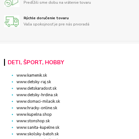
Predĺžili sme dobu na vrátenie tovaru
Rýchle doručenie tovaru
Vaša spokojnosť je pre nás prvoradá
DETI, ŠPORT, HOBBY
www.kamenik.sk
www.detsky-raj.sk
www.detskaradost.sk
www.detsky-hrdina.sk
www.domaci-milacik.sk
www.hracky-online.sk
www.kupelna.shop
www.stonshop.sk
www.sanita-kupelne.sk
www.skolsky-batoh.sk