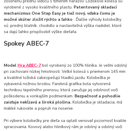
zosilnenú prednú vidlicu s tlmením nárazov. Ložiskové kolesá sú
vyrobené z vysoko kvalitného plastu.
Patentovaný skladací
mechanizmus One Step Easy je tiež nový, vďaka čomu je
možné skúter zložiť rýchlo a ľahko
. Ďalšie výhody kolobežky
sú: predný blatník, chodidlo a nastaviteľná výška riadidiel, ktoré
sa dajú ľahko prispôsobiť výške dieťaťa.
Spokey ABEC-7
Model
Hra ABEC-7
bol vyrobený zo 100% hliníka. Je veľmi odolný
pri zachovaní nízkej hmotnosti. Veľké kolesá s priemerom 145 mm
a kvalitné ložiská zabezpečujú hladkú jazdu. Kolobežka je
vybavená nožnou brzdou. Farebná grafika bola vytvorená
technikou tepelného prenosu, ktorá zaručuje jej odolnosť voči
poškodeniu a vonkajším podmienkam.
Bezpečnosť a pohodlie
zaisťuje nekĺzavá a široká plošina.
Kolobežka je skladacia, má
mäkké rukoväte a popruh na nosenie.
Pri výbere kolobežky pre dieťa sa oplatí venovať pozornosť kvalite
spracovania. Kovový alebo hliníkový rám je odolný a odolný voči