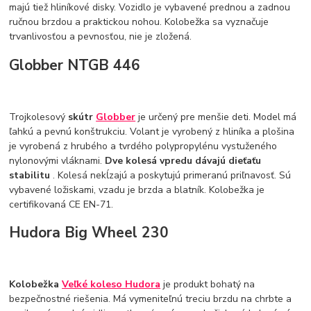
majú tiež hliníkové disky. Vozidlo je vybavené prednou a zadnou
ručnou brzdou a praktickou nohou. Kolobežka sa vyznačuje
trvanlivosťou a pevnosťou, nie je zložená.
Globber NTGB 446
Trojkolesový
skútr
Globber
je určený pre menšie deti. Model má
ľahkú a pevnú konštrukciu. Volant je vyrobený z hliníka a plošina
je vyrobená z hrubého a tvrdého polypropylénu vystuženého
nylonovými vláknami.
Dve kolesá vpredu dávajú dieťaťu
stabilitu
. Kolesá nekĺzajú a poskytujú primeranú priľnavosť. Sú
vybavené ložiskami, vzadu je brzda a blatník. Kolobežka je
certifikovaná CE EN-71.
Hudora Big Wheel 230
Kolobežka
Veľké koleso Hudora
je produkt bohatý na
bezpečnostné riešenia. Má vymeniteľnú treciu brzdu na chrbte a