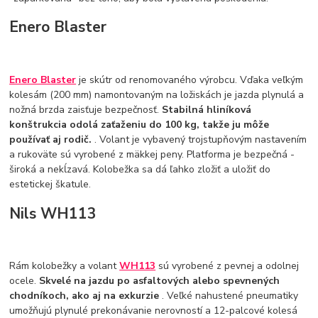
Enero Blaster
Enero Blaster
je skútr od renomovaného výrobcu. Vďaka veľkým
kolesám (200 mm) namontovaným na ložiskách je jazda plynulá a
nožná brzda zaisťuje bezpečnosť.
Stabilná hliníková
konštrukcia odolá zaťaženiu do 100 kg, takže ju môže
používať aj rodič.
. Volant je vybavený trojstupňovým nastavením
a rukoväte sú vyrobené z mäkkej peny. Platforma je bezpečná -
široká a nekĺzavá. Kolobežka sa dá ľahko zložiť a uložiť do
estetickej škatule.
Nils WH113
Rám kolobežky a volant
WH113
sú vyrobené z pevnej a odolnej
ocele.
Skvelé na jazdu po asfaltových alebo spevnených
chodníkoch, ako aj na exkurzie
. Veľké nahustené pneumatiky
umožňujú plynulé prekonávanie nerovností a 12-palcové kolesá