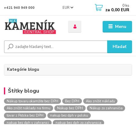
0
ks
EUR
+421 940 949 000
za
0,00 EUR
Menu
Hľadať
Kategórie blogu
Štítky blogu
Nákup tovaru okamžite bez DPH
Bez DPH
Ako znížiť náklady
Ako znížiť náklady na firmu
Nákup bez DPH
Nákup zo zahraničia
tovar z Poľska bez DPH
nakup bez dph v polsku
nakup bez dph v zahranici
nakup bez dph zo zahranicia
nákup bez dph
nákup bez dph v eu
nakupovanie na firmu bez dph