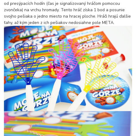
od presýpacích hodín (čas je signalizovaný hráčom pomocou
zvončeka) na vrchu hromady. Tento hráč získa 1 bod a posunie
svojho pešiaka o jedno miesto na hracej ploche. Hráči hrajú ďalšie
ťahy, až kým jeden z ich pešiakov nedosiahne pole META.