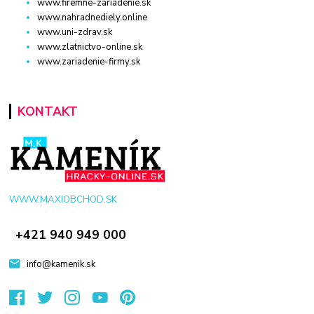
www.firemne-zariadenie.sk
www.nahradnediely.online
www.uni-zdrav.sk
www.zlatnictvo-online.sk
www.zariadenie-firmy.sk
KONTAKT
WWW.MAXIOBCHOD.SK
+421 940 949 000
info@kamenik.sk