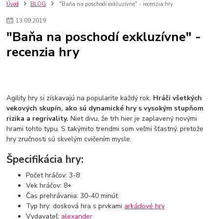
szco nakup bez dph
Smart hodinky pre deti
Úvod
BLOG
"Baňa na poschodí exkluzívne" - recenzia hry
Vyberáme 11 najväčších plyšových hračiek
Plyšové hračky
13
.
09
.
2019
Plyšový macovia
10 jedinečných súprav Lego Star Wars
"Baňa na poschodí exkluzívne" -
Lego Star Wars
Darčeky na Vianoce 2019
recenzia hry
Vianočný darček pre dievča do 20€
Darčeky pre dievčatá
Star Wars
Hry pre deti
Skladačky pre deti
Kedy by malo batoľa meniť posteľ?
Detské postele
Detský nábytok
L.O.L. Surprise
L.O.L. Surprise bábiky
L.O.L. Surprise autíčka
L.O.L. Surprise zvieratká
L.O.L. Surprise hračky
Agility hry si získavajú na popularite každý rok.
Hráči všetkých
L.O.L. Surprise domčeky
L.O.L. Surprise postavičky
vekových skupín, ako sú dynamické hry s vysokým stupňom
rizika a regrivality.
Niet divu, že trh hier je zaplavený novými
L.O.L. Surprise zberateľské figúrky
L.O.L. OMG
L.O.L. OMG Bábiky
hrami tohto typu. S takýmito trendmi som veľmi šťastný, pretože
hry zručnosti sú skvelým cvičením mysle.
Špecifikácia hry:
Počet hráčov: 3-8
Vek hráčov: 8+
Čas prehrávania: 30-40 minút
Typ hry: dosková hra s prvkami
arkádové hry
Vydavateľ:
alexander