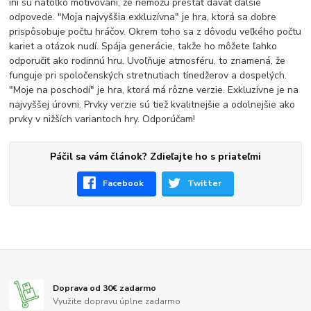
iní sú natoľko motivovaní, že nemôžu prestať dávať ďalšie
odpovede. "Moja najvyššia exkluzívna" je hra, ktorá sa dobre
prispôsobuje počtu hráčov. Okrem toho sa z dôvodu veľkého počtu
kariet a otázok nudí. Spája generácie, takže ho môžete ľahko
odporučiť ako rodinnú hru. Uvoľňuje atmosféru, to znamená, že
funguje pri spoločenských stretnutiach tínedžerov a dospelých.
"Moje na poschodí" je hra, ktorá má rôzne verzie. Exkluzívne je na
najvyššej úrovni. Prvky verzie sú tiež kvalitnejšie a odolnejšie ako
prvky v nižších variantoch hry. Odporúčam!
Páčil sa vám článok? Zdieľajte ho s priateľmi
Facebook
Twitter
Doprava od 30€ zadarmo
Využite dopravu úplne zadarmo