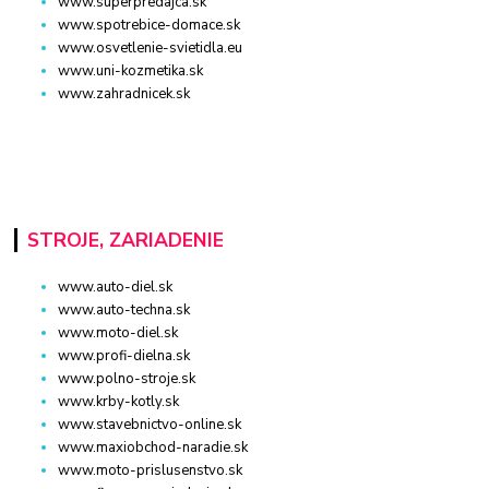
www.superpredajca.sk
www.spotrebice-domace.sk
www.osvetlenie-svietidla.eu
www.uni-kozmetika.sk
www.zahradnicek.sk
STROJE, ZARIADENIE
www.auto-diel.sk
www.auto-techna.sk
www.moto-diel.sk
www.profi-dielna.sk
www.polno-stroje.sk
www.krby-kotly.sk
www.stavebnictvo-online.sk
www.maxiobchod-naradie.sk
www.moto-prislusenstvo.sk