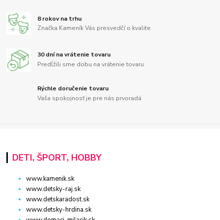
8 rokov na trhu
Značka Kameník Vás presvedčí o kvalite
30 dní na vrátenie tovaru
Predĺžili sme dobu na vrátenie tovaru
Rýchle doručenie tovaru
Vaša spokojnosť je pre nás prvoradá
DETI, ŠPORT, HOBBY
www.kamenik.sk
www.detsky-raj.sk
www.detskaradost.sk
www.detsky-hrdina.sk