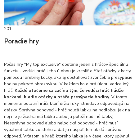
201
Poradie hry
Počas hry "My top exclusive" dostane jeden z hráčov špeciálnu
funkciu - vedúci hráč. Jeho úlohou je kresliť a čítať otázky z karty
pomocou farebnej kocky, ako aj obsluhovať zvonček a presýpacie
hodiny pokryté obrazovkou. V každom kole hrá úlohu vodca iný
hráč.
Každé otočenie sa začína tým, že vedúci hráč hádže
kockami, kladie otázky a otáča presýpacie hodiny.
V tomto
momente ostatní hráči, ktorí držia ruky, striedavo odpovedajú na
otázky. Správna odpoveď - hráč položí labku na podložku (ak na
nej nie je žiadna iná labka alebo ju položí nad iné labky).
Nesprávna odpoveď alebo nelogická odpoveď - hráč musí
vytiahnuť labku zo stohu a dať ju naspäť, len ak dá správnu
odpoveď. Víťazom je hráč, ktorého labka je v čase, ktorý uplynul