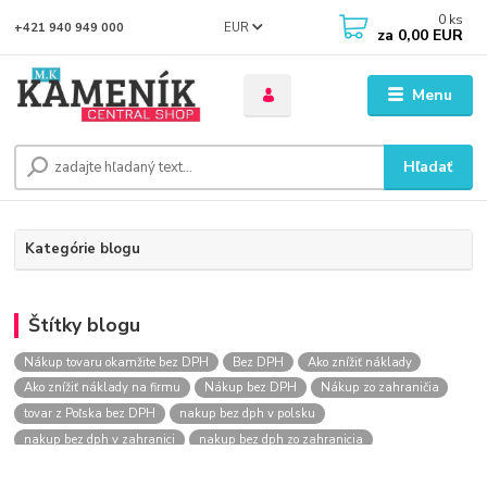
0
ks
EUR
+421 940 949 000
za
0,00 EUR
Menu
Hľadať
Kategórie blogu
Štítky blogu
Nákup tovaru okamžite bez DPH
Bez DPH
Ako znížiť náklady
Ako znížiť náklady na firmu
Nákup bez DPH
Nákup zo zahraničia
tovar z Poľska bez DPH
nakup bez dph v polsku
nakup bez dph v zahranici
nakup bez dph zo zahranicia
nákup bez dph
nákup bez dph v eu
nakupovanie na firmu bez dph