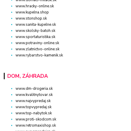
www.domaci-milacik.sk
www.hracky-online.sk
www.kupelna.shop
www.stonshop.sk
www.sanita-kupelne.sk
www.skolsky-batoh.sk
www.sportaturistika.sk
www.potraviny-online.sk
www.zlatnictvo-online.sk
www.rybarstvo-kamenik.sk
DOM, ZÁHRADA
www.dm-drogeria.sk
www.kvalitnytovar.sk
www.najvypredaj.sk
www.topvypredaj.sk
www.top-nabytok.sk
www.proti-skodcom.sk
www.retromaxishop.sk