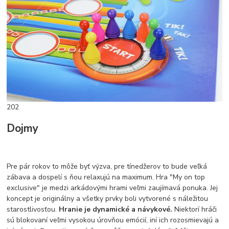
202
Dojmy
Pre pár rokov to môže byť výzva, pre tínedžerov to bude veľká
zábava a dospelí s ňou relaxujú na maximum. Hra "My on top
exclusive" je medzi arkádovými hrami veľmi zaujímavá ponuka. Jej
koncept je originálny a všetky prvky boli vytvorené s náležitou
starostlivosťou.
Hranie je dynamické a návykové.
Niektorí hráči
sú blokovaní veľmi vysokou úrovňou emócií, iní ich rozosmievajú a