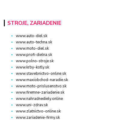
STROJE, ZARIADENIE
www.auto-diel.sk
www.auto-techna.sk
www.moto-diel.sk
www.profi-dielna.sk
www.polno-stroje.sk
www.krby-kotly.sk
www.stavebnictvo-online.sk
www.maxiobchod-naradie.sk
www.moto-prislusenstvo.sk
www.firemne-zariadenie.sk
www.nahradnediely.online
www.uni-zdrav.sk
www.zlatnictvo-online.sk
www.zariadenie-firmy.sk