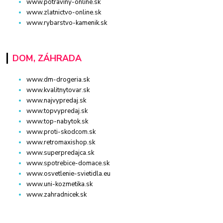
www.potraviny-online.sk
www.zlatnictvo-online.sk
www.rybarstvo-kamenik.sk
DOM, ZÁHRADA
www.dm-drogeria.sk
www.kvalitnytovar.sk
www.najvypredaj.sk
www.topvypredaj.sk
www.top-nabytok.sk
www.proti-skodcom.sk
www.retromaxishop.sk
www.superpredajca.sk
www.spotrebice-domace.sk
www.osvetlenie-svietidla.eu
www.uni-kozmetika.sk
www.zahradnicek.sk