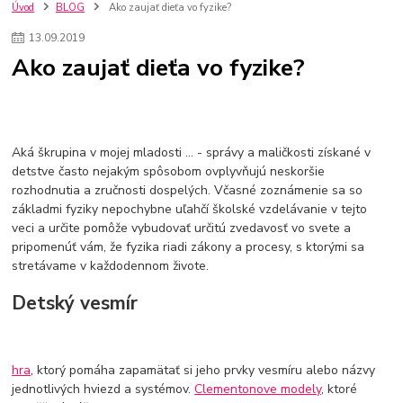
szco nakup bez dph
Smart hodinky pre deti
Úvod
BLOG
Ako zaujať dieťa vo fyzike?
Vyberáme 11 najväčších plyšových hračiek
Plyšové hračky
13
.
09
.
2019
Plyšový macovia
10 jedinečných súprav Lego Star Wars
Ako zaujať dieťa vo fyzike?
Lego Star Wars
Darčeky na Vianoce 2019
Vianočný darček pre dievča do 20€
Darčeky pre dievčatá
Star Wars
Hry pre deti
Skladačky pre deti
Kedy by malo batoľa meniť posteľ?
Detské postele
Detský nábytok
L.O.L. Surprise
Aká škrupina v mojej mladosti ... - správy a maličkosti získané v
L.O.L. Surprise bábiky
L.O.L. Surprise autíčka
detstve často nejakým spôsobom ovplyvňujú neskoršie
L.O.L. Surprise zvieratká
L.O.L. Surprise hračky
rozhodnutia a zručnosti dospelých. Včasné zoznámenie sa so
L.O.L. Surprise domčeky
L.O.L. Surprise postavičky
základmi fyziky nepochybne uľahčí školské vzdelávanie v tejto
L.O.L. Surprise zberateľské figúrky
L.O.L. OMG
L.O.L. OMG Bábiky
veci a určite pomôže vybudovať určitú zvedavosť vo svete a
pripomenúť vám, že fyzika riadi zákony a procesy, s ktorými sa
stretávame v každodennom živote.
Detský vesmír
hra
, ktorý pomáha zapamätať si jeho prvky vesmíru alebo názvy
jednotlivých hviezd a systémov.
Clementonove modely
, ktoré