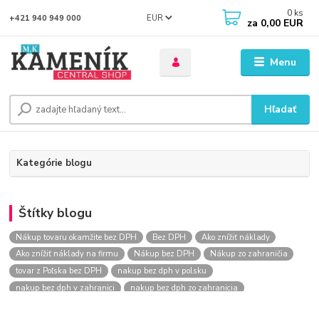
0
ks
EUR
+421 940 949 000
za
0,00 EUR
Menu
Hľadať
Kategórie blogu
Štítky blogu
Nákup tovaru okamžite bez DPH
Bez DPH
Ako znížiť náklady
Ako znížiť náklady na firmu
Nákup bez DPH
Nákup zo zahraničia
tovar z Poľska bez DPH
nakup bez dph v polsku
nakup bez dph v zahranici
nakup bez dph zo zahranicia
nákup bez dph
nákup bez dph v eu
nakupovanie na firmu bez dph