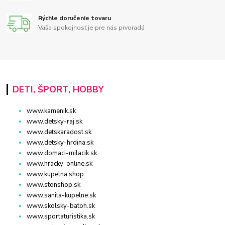
Rýchle doručenie tovaru
Vaša spokojnosť je pre nás prvoradá
DETI, ŠPORT, HOBBY
www.kamenik.sk
www.detsky-raj.sk
www.detskaradost.sk
www.detsky-hrdina.sk
www.domaci-milacik.sk
www.hracky-online.sk
www.kupelna.shop
www.stonshop.sk
www.sanita-kupelne.sk
www.skolsky-batoh.sk
www.sportaturistika.sk