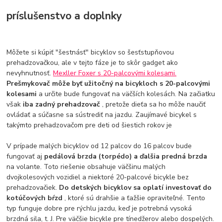
príslušenstvo a doplnky
Môžete si kúpiť "šestnásť" bicyklov so šesťstupňovou
prehadzovačkou, ale v tejto fáze je to skôr gadget ako
nevyhnutnosť.
Mexller Foxer s 20-palcovými kolesami.
Prešmykovač môže byť užitočný na bicykloch s 20-palcovými
kolesami
a určite bude fungovať na väčších kolesách. Na začiatku
však
iba zadný prehadzovač
, pretože dieťa sa ho môže naučiť
ovládať a súčasne sa sústrediť na jazdu. Zaujímavé bicykel s
takýmto prehadzovačom pre deti od šiestich rokov je
V prípade malých bicyklov od 12 palcov do 16 palcov bude
fungovať aj
pedálová brzda (torpédo) a ďalšia predná brzda
na volante. Toto riešenie obsahuje väčšinu malých
dvojkolesových vozidiel a niektoré 20-palcové bicykle bez
prehadzovačiek.
Do detských bicyklov sa oplatí investovať do
kotúčových bŕzd
, ktoré sú drahšie a ťažšie opraviteľné. Tento
typ funguje dobre pre rýchlu jazdu, keď je potrebná vysoká
brzdná sila, t. J. Pre väčšie bicykle pre tínedžerov alebo dospelých.