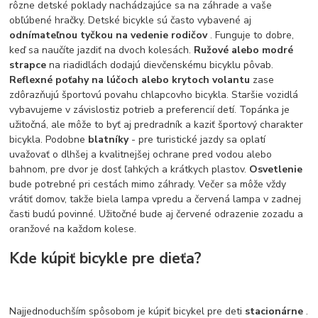
rôzne detské poklady nachádzajúce sa na záhrade a vaše
obľúbené hračky. Detské bicykle sú často vybavené aj
odnímateľnou tyčkou na vedenie rodičov
. Funguje to dobre,
keď sa naučíte jazdiť na dvoch kolesách.
Ružové alebo modré
strapce
na riadidlách dodajú dievčenskému bicyklu pôvab.
Reflexné poťahy na lúčoch alebo krytoch volantu
zase
zdôrazňujú športovú povahu chlapcovho bicykla. Staršie vozidlá
vybavujeme v závislostiz potrieb a preferencií detí. Topánka je
užitočná, ale môže to byť aj predradník a kaziť športový charakter
bicykla. Podobne
blatníky
- pre turistické jazdy sa oplatí
uvažovať o dlhšej a kvalitnejšej ochrane pred vodou alebo
bahnom, pre dvor je dosť ľahkých a krátkych plastov.
Osvetlenie
bude potrebné pri cestách mimo záhrady. Večer sa môže vždy
vrátiť domov, takže biela lampa vpredu a červená lampa v zadnej
časti budú povinné. Užitočné bude aj červené odrazenie zozadu a
oranžové na každom kolese.
Kde kúpiť bicykle pre dieťa?
Najjednoduchším spôsobom je kúpiť bicykel pre deti
stacionárne
.