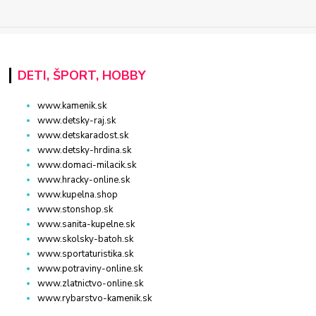
DETI, ŠPORT, HOBBY
www.kamenik.sk
www.detsky-raj.sk
www.detskaradost.sk
www.detsky-hrdina.sk
www.domaci-milacik.sk
www.hracky-online.sk
www.kupelna.shop
www.stonshop.sk
www.sanita-kupelne.sk
www.skolsky-batoh.sk
www.sportaturistika.sk
www.potraviny-online.sk
www.zlatnictvo-online.sk
www.rybarstvo-kamenik.sk