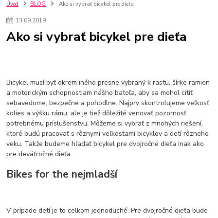
szco nakup bez dph
Smart hodinky pre deti
Úvod
BLOG
Ako si vybrať bicykel pre dieťa
Vyberáme 11 najväčších plyšových hračiek
Plyšové hračky
13
.
09
.
2019
Plyšový macovia
10 jedinečných súprav Lego Star Wars
Ako si vybrať bicykel pre dieťa
Lego Star Wars
Darčeky na Vianoce 2019
Vianočný darček pre dievča do 20€
Darčeky pre dievčatá
Star Wars
Hry pre deti
Skladačky pre deti
Kedy by malo batoľa meniť posteľ?
Detské postele
Detský nábytok
L.O.L. Surprise
Bicykel musí byť okrem iného presne vybraný k rastu, šírke ramien
L.O.L. Surprise bábiky
L.O.L. Surprise autíčka
a motorickým schopnostiam nášho batoľa, aby sa mohol cítiť
L.O.L. Surprise zvieratká
L.O.L. Surprise hračky
sebavedome, bezpečne a pohodlne. Najprv skontrolujeme veľkosť
L.O.L. Surprise domčeky
L.O.L. Surprise postavičky
kolies a výšku rámu, ale je tiež dôležité venovať pozornosť
L.O.L. Surprise zberateľské figúrky
L.O.L. OMG
L.O.L. OMG Bábiky
potrebnému príslušenstvu. Môžeme si vybrať z mnohých riešení,
ktoré budú pracovať s rôznymi veľkosťami bicyklov a detí rôzneho
veku. Takže budeme hľadať bicykel pre dvojročné dieťa inak ako
pre deväťročné dieťa.
Bikes for the nejmladší
V prípade detí je to celkom jednoduché. Pre dvojročné dieťa bude