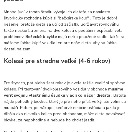
Mnoho ľudí v tomto štádiu vývoja ich dieťaťa sa namiesto
štvorkolky rozhodne kúpiť si "bežkárske kolo" . Toto je dobré
riešenie, pretože dieťa sa učí od začiatku udržiavať rovnováhu,
takže neskoršia zmena na dve kolesá s pedálmi nespôsobí veľa
problémov.
Bežecké bicykle
majú nízko položené sedlo, takže si
môžeme ľahko kúpiť vozidlo len pre naše dieťa, aby sa ľahko
dostal na zem.
Kolesá pre stredne veľké (4-6 rokov)
Pre štyroch, päť alebo šesť rokov je oveľa ťažšie zvoliť si správne
koleso. Pri testovaní dvojkolesového vozidla v obchode
musíme
veriť svojmu vlastnému úsudku viac ako názor dieťaťa
. Batoľa
nájde pohodlný bicykel, ktorý je pre neho príliš veľký, ale veľmi sa
mu páči. Potom, po nákupe, keď prvé emócie ustúpia a jazda je
dlhšia ako niekoľko kolies pred obchodom, môže dieťa považovať
bicykel za nepohodlné a nebude ho chcieť jazdiť.