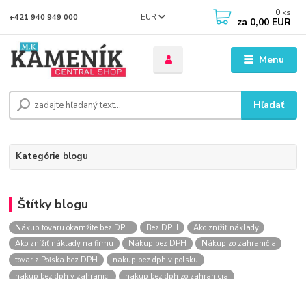
0
ks
EUR
+421 940 949 000
za
0,00 EUR
Menu
Hľadať
Kategórie blogu
Štítky blogu
Nákup tovaru okamžite bez DPH
Bez DPH
Ako znížiť náklady
Ako znížiť náklady na firmu
Nákup bez DPH
Nákup zo zahraničia
tovar z Poľska bez DPH
nakup bez dph v polsku
nakup bez dph v zahranici
nakup bez dph zo zahranicia
nákup bez dph
nákup bez dph v eu
nakupovanie na firmu bez dph