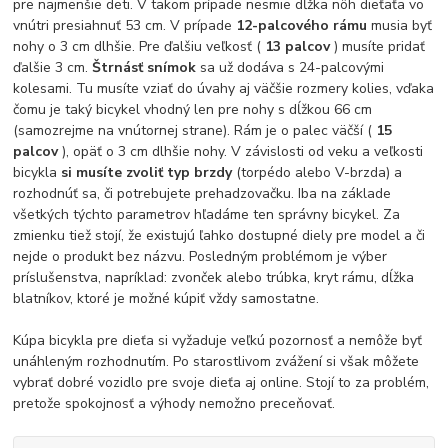
pre najmenšie deti. V takom prípade nesmie dĺžka nôh dieťaťa vo
vnútri presiahnuť 53 cm. V prípade
12-palcového rámu
musia byť
nohy o 3 cm dlhšie. Pre ďalšiu veľkosť (
13 palcov
) musíte pridať
ďalšie 3 cm.
Štrnásť snímok
sa už dodáva s 24-palcovými
kolesami. Tu musíte vziať do úvahy aj väčšie rozmery kolies, vďaka
čomu je taký bicykel vhodný len pre nohy s dĺžkou 66 cm
(samozrejme na vnútornej strane). Rám je o palec väčší (
15
palcov
), opäť o 3 cm dlhšie nohy. V závislosti od veku a veľkosti
bicykla
si musíte zvoliť typ brzdy
(torpédo alebo V-brzda) a
rozhodnúť sa, či potrebujete prehadzovačku. Iba na základe
všetkých týchto parametrov hľadáme ten správny bicykel. Za
zmienku tiež stojí, že existujú ľahko dostupné diely pre model a či
nejde o produkt bez názvu. Posledným problémom je výber
príslušenstva, napríklad: zvonček alebo trúbka, kryt rámu, dĺžka
blatníkov, ktoré je možné kúpiť vždy samostatne.
Kúpa bicykla pre dieťa si vyžaduje veľkú pozornosť a nemôže byť
unáhleným rozhodnutím. Po starostlivom zvážení si však môžete
vybrať dobré vozidlo pre svoje dieťa aj online. Stojí to za problém,
pretože spokojnosť a výhody nemožno preceňovať.