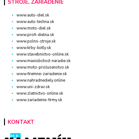
STROJE, ZARIADENIE
www.auto-diel.sk
www.auto-techna.sk
www.moto-diel.sk
www.profi-dielna.sk
www.polno-stroje.sk
www.krby-kotly.sk
www.stavebnictvo-online.sk
www.maxiobchod-naradie.sk
www.moto-prislusenstvo.sk
www.firemne-zariadenie.sk
www.nahradnediely.online
www.uni-zdrav.sk
www.zlatnictvo-online.sk
www.zariadenie-firmy.sk
KONTAKT