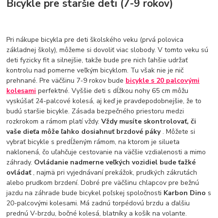
Bicykle pre staršie deti (7-9 rokov)
Pri nákupe bicykla pre deti školského veku (prvá polovica
základnej školy), môžeme si dovoliť viac slobody. V tomto veku sú
deti fyzicky fit a silnejšie, takže bude pre nich ľahšie udržať
kontrolu nad pomerne veľkým bicyklom. Tu však nie je nič
prehnané. Pre väčšinu 7-9 rokov bude
bicykle s 20 palcovými
kolesami
perfektné. Vyššie deti s dĺžkou nohy 65 cm môžu
vyskúšať 24-palcové kolesá, aj keď je pravdepodobnejšie, že to
budú staršie bicykle. Zásada bezpečného priestoru medzi
rozkrokom a rámom platí vždy.
Vždy musíte skontrolovať, či
vaše dieťa môže ľahko dosiahnuť brzdové páky
. Môžete si
vybrať bicykle s predĺženým rámom, na ktorom je silueta
naklonená, čo uľahčuje cestovanie na väčšie vzdialenosti a mimo
záhrady.
Ovládanie nadmerne veľkých vozidiel bude ťažké
ovládať
, najmä pri vyjednávaní prekážok, prudkých zákrutách
alebo prudkom brzdení. Dobré pre väčšinu chlapcov pre bežnú
jazdu na záhrade bude bicykel poľskej spoločnosti
Karbon Dino
s
20-palcovými kolesami. Má zadnú torpédovú brzdu a ďalšiu
prednú V-brzdu, bočné kolesá, blatníky a košík na volante.