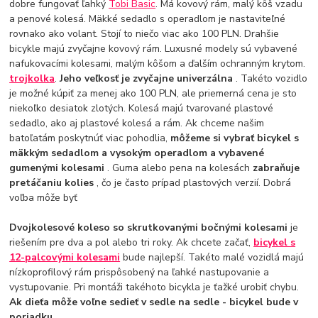
dobre fungovať ľahký
Tobi Basic
. Má kovový rám, malý kôš vzadu
a penové kolesá. Mäkké sedadlo s operadlom je nastaviteľné
rovnako ako volant. Stojí to niečo viac ako 100 PLN. Drahšie
bicykle majú zvyčajne kovový rám. Luxusné modely sú vybavené
nafukovacími kolesami, malým kôšom a ďalším ochranným krytom.
trojkolka
.
Jeho veľkosť je zvyčajne univerzálna
. Takéto vozidlo
je možné kúpiť za menej ako 100 PLN, ale priemerná cena je sto
niekoľko desiatok zlotých. Kolesá majú tvarované plastové
sedadlo, ako aj plastové kolesá a rám. Ak chceme našim
batoľatám poskytnúť viac pohodlia,
môžeme si vybrať bicykel s
mäkkým sedadlom a vysokým operadlom a vybavené
gumenými kolesami
. Guma alebo pena na kolesách
zabraňuje
pretáčaniu kolies
, čo je často prípad plastových verzií. Dobrá
voľba môže byť
Dvojkolesové koleso so skrutkovanými bočnými kolesami
je
riešením pre dva a pol alebo tri roky. Ak chcete začať,
bicykel s
12-palcovými kolesami
bude najlepší. Takéto malé vozidlá majú
nízkoprofilový rám prispôsobený na ľahké nastupovanie a
vystupovanie. Pri montáži takéhoto bicykla je ťažké urobiť chybu.
Ak dieťa môže voľne sedieť v sedle na sedle - bicykel bude v
poriadku.