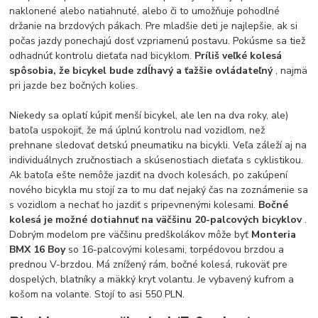
naklonené alebo natiahnuté, alebo či to umožňuje pohodlné
držanie na brzdových pákach. Pre mladšie deti je najlepšie, ak si
počas jazdy ponechajú dosť vzpriamenú postavu. Pokúsme sa tiež
odhadnúť kontrolu dieťaťa nad bicyklom.
Príliš veľké kolesá
spôsobia, že bicykel bude zdĺhavý a ťažšie ovládateľný
, najmä
pri jazde bez bočných kolies.
Niekedy sa oplatí kúpiť menší bicykel, ale len na dva roky, ale)
batoľa uspokojiť, že má úplnú kontrolu nad vozidlom, než
prehnane sledovať detskú pneumatiku na bicykli. Veľa záleží aj na
individuálnych zručnostiach a skúsenostiach dieťaťa s cyklistikou.
Ak batoľa ešte nemôže jazdiť na dvoch kolesách, po zakúpení
nového bicykla mu stojí za to mu dať nejaký čas na zoznámenie sa
s vozidlom a nechať ho jazdiť s pripevnenými kolesami.
Bočné
kolesá je možné dotiahnuť na väčšinu 20-palcových bicyklov
.
Dobrým modelom pre väčšinu predškolákov môže byť
Monteria
BMX 16 Boy
so 16-palcovými kolesami, torpédovou brzdou a
prednou V-brzdou. Má znížený rám, bočné kolesá, rukoväť pre
dospelých, blatníky a mäkký kryt volantu. Je vybavený kufrom a
košom na volante. Stojí to asi 550 PLN.