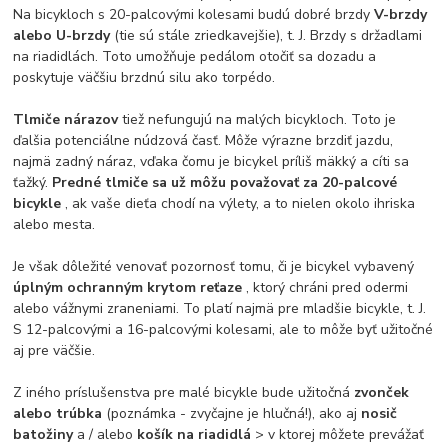
Na bicykloch s 20-palcovými kolesami budú dobré brzdy
V-brzdy
alebo U-brzdy
(tie sú stále zriedkavejšie), t. J. Brzdy s držadlami
na riadidlách. Toto umožňuje pedálom otočiť sa dozadu a
poskytuje väčšiu brzdnú silu ako torpédo.
Tlmiče nárazov
tiež nefungujú na malých bicykloch. Toto je
ďalšia potenciálne núdzová časť. Môže výrazne brzdiť jazdu,
najmä zadný náraz, vďaka čomu je bicykel príliš mäkký a cíti sa
ťažký.
Predné tlmiče sa už môžu považovať za 20-palcové
bicykle
, ak vaše dieťa chodí na výlety, a to nielen okolo ihriska
alebo mesta.
Je však dôležité venovať pozornosť tomu, či je bicykel vybavený
úplným ochranným krytom reťaze
, ktorý chráni pred odermi
alebo vážnymi zraneniami. To platí najmä pre mladšie bicykle, t. J.
S 12-palcovými a 16-palcovými kolesami, ale to môže byť užitočné
aj pre väčšie.
Z iného príslušenstva pre malé bicykle bude užitočná
zvonček
alebo trúbka
(poznámka - zvyčajne je hlučná!), ako aj
nosič
batožiny
a / alebo
košík na riadidlá
> v ktorej môžete prevážať