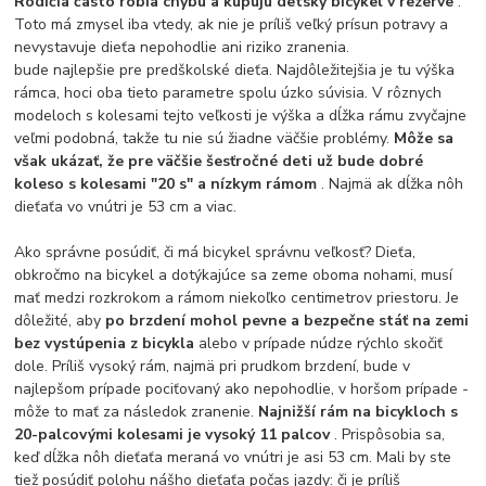
Rodičia často robia chybu a kupujú detský bicykel v rezerve
.
Toto má zmysel iba vtedy, ak nie je príliš veľký prísun potravy a
nevystavuje dieťa nepohodlie ani riziko zranenia.
bude najlepšie pre predškolské dieťa. Najdôležitejšia je tu výška
rámca, hoci oba tieto parametre spolu úzko súvisia. V rôznych
modeloch s kolesami tejto veľkosti je výška a dĺžka rámu zvyčajne
veľmi podobná, takže tu nie sú žiadne väčšie problémy.
Môže sa
však ukázať, že pre väčšie šesťročné deti už bude dobré
koleso s kolesami "20 s" a nízkym rámom
. Najmä ak dĺžka nôh
dieťaťa vo vnútri je 53 cm a viac.
Ako správne posúdiť, či má bicykel správnu veľkosť? Dieťa,
obkročmo na bicykel a dotýkajúce sa zeme oboma nohami, musí
mať medzi rozkrokom a rámom niekoľko centimetrov priestoru. Je
dôležité, aby
po brzdení mohol pevne a bezpečne stáť na zemi
bez vystúpenia z bicykla
alebo v prípade núdze rýchlo skočiť
dole. Príliš vysoký rám, najmä pri prudkom brzdení, bude v
najlepšom prípade pociťovaný ako nepohodlie, v horšom prípade -
môže to mať za následok zranenie.
Najnižší rám na bicykloch s
20-palcovými kolesami je vysoký 11 palcov
. Prispôsobia sa,
keď dĺžka nôh dieťaťa meraná vo vnútri je asi 53 cm. Mali by ste
tiež posúdiť polohu nášho dieťaťa počas jazdy: či je príliš