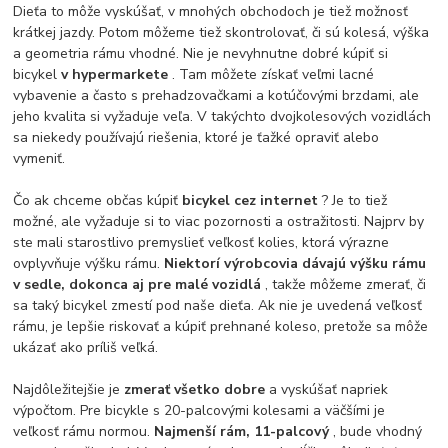
Dieťa to môže vyskúšať, v mnohých obchodoch je tiež možnosť
krátkej jazdy. Potom môžeme tiež skontrolovať, či sú kolesá, výška
a geometria rámu vhodné. Nie je nevyhnutne dobré kúpiť si
bicykel
v hypermarkete
. Tam môžete získať veľmi lacné
vybavenie a často s prehadzovačkami a kotúčovými brzdami, ale
jeho kvalita si vyžaduje veľa. V takýchto dvojkolesových vozidlách
sa niekedy používajú riešenia, ktoré je ťažké opraviť alebo
vymeniť.
Čo ak chceme občas kúpiť
bicykel cez internet
? Je to tiež
možné, ale vyžaduje si to viac pozornosti a ostražitosti. Najprv by
ste mali starostlivo premyslieť veľkosť kolies, ktorá výrazne
ovplyvňuje výšku rámu.
Niektorí výrobcovia dávajú výšku rámu
v sedle, dokonca aj pre malé vozidlá
, takže môžeme zmerať, či
sa taký bicykel zmestí pod naše dieťa. Ak nie je uvedená veľkosť
rámu, je lepšie riskovať a kúpiť prehnané koleso, pretože sa môže
ukázať ako príliš veľká.
Najdôležitejšie je
zmerať všetko dobre
a vyskúšať napriek
výpočtom. Pre bicykle s 20-palcovými kolesami a väčšími je
veľkosť rámu normou.
Najmenší rám, 11-palcový
, bude vhodný