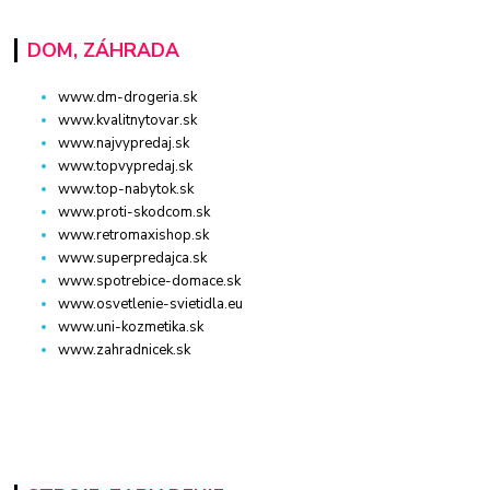
DOM, ZÁHRADA
www.dm-drogeria.sk
www.kvalitnytovar.sk
www.najvypredaj.sk
www.topvypredaj.sk
www.top-nabytok.sk
www.proti-skodcom.sk
www.retromaxishop.sk
www.superpredajca.sk
www.spotrebice-domace.sk
www.osvetlenie-svietidla.eu
www.uni-kozmetika.sk
www.zahradnicek.sk