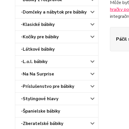
Môže byť 
hračky po
-Domčeky a nábytok pre bábiky
integrač
-Klasické bábiky
-Kočíky pre bábiky
Páčil
-Látkové bábiky
-L.o.l. bábiky
-Na Na Surprise
-Príslušenstvo pre bábiky
-Stylingové hlavy
-Španielske bábiky
-Zberateľské bábiky