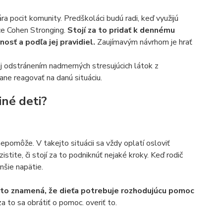
ára pocit komunity. Predškoláci budú radi, keď využijú
nce Cohen Stronging.
Stojí za to pridať k dennému
osť a podľa jej pravidiel.
Zaujímavým návrhom je hrať
j odstránením nadmerných stresujúcich látok z
ane reagovať na danú situáciu.
iné deti?
epomôže. V takejto situácii sa vždy oplatí osloviť
tite, či stojí za to podniknúť nejaké kroky. Keď rodič
nšie napätie.
že to znamená, že dieťa potrebuje rozhodujúcu pomoc
a to sa obrátiť o pomoc. overiť to.