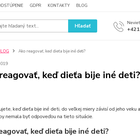
ODSTÚPENIE
GDPR
KONTAKTY
BLOG
Neviet
Hľadať
+421
BLOG
Ako reagovať, keď dieťa bije iné deti?
2019
reagovať, keď dieťa bije iné deti?
jete, keď dieťa bije iné deti, do veľkej miery závisí od jeho veku
by nemala byť odpoveďou na tieto situácie.
agovať, keď dieťa bije iné deti?