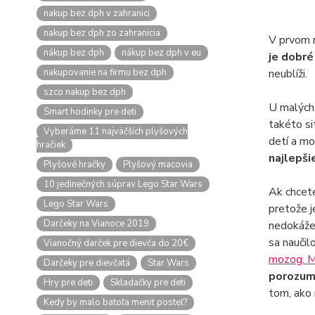
nakup bez dph v zahranici
nakup bez dph zo zahranicia
V prvom r
nákup bez dph
nákup bez dph v eu
je dobré
nakupovanie na firmu bez dph
neublíži.
szco nakup bez dph
U malých 
Smart hodinky pre deti
takéto si
Vyberáme 11 najväčších plyšových
detí a m
hračiek
najlepši
Plyšové hračky
Plyšový macovia
10 jedinečných súprav Lego Star Wars
Ak chcete
Lego Star Wars
pretože j
Darčeky na Vianoce 2019
nedokáže 
sa naučil
Vianočný darček pre dievča do 20€
mozog. M
Darčeky pre dievčatá
Star Wars
porozume
Hry pre deti
Skladačky pre deti
tom, ako 
Kedy by malo batoľa meniť posteľ?