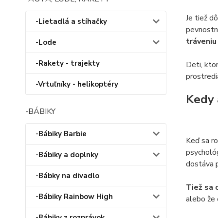
Je tiež d
-Lietadlá a stíhačky
pevnostné
tráveniu
-Lode
-Rakety - trajekty
Deti, kto
prostredi
-Vrtuľníky - helikoptéry
Kedy 
-BÁBIKY
-Bábiky Barbie
Keď sa ro
psychológ
-Bábiky a doplnky
dostáva p
-Bábky na divadlo
Tiež sa 
-Bábiky Rainbow High
alebo že 
-Bábiky z rozprávok