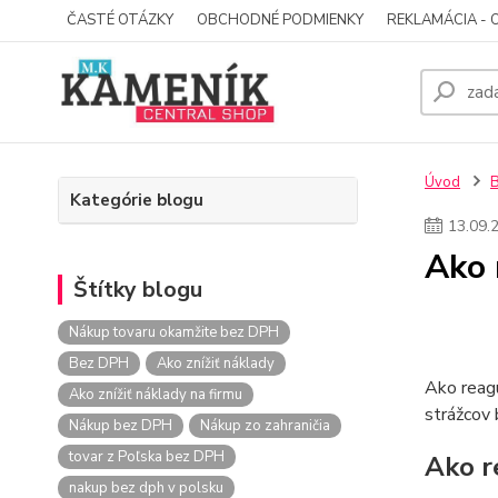
ČASTÉ OTÁZKY
OBCHODNÉ PODMIENKY
REKLAMÁCIA - 
Úvod
Kategórie blogu
13
.
09
.
Ako 
Štítky blogu
Nákup tovaru okamžite bez DPH
Bez DPH
Ako znížiť náklady
Ako reagu
Ako znížiť náklady na firmu
strážcov 
Nákup bez DPH
Nákup zo zahraničia
tovar z Poľska bez DPH
Ako re
nakup bez dph v polsku