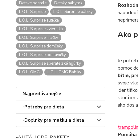
Detské postele
Detský nábytok
Rozhodne
L.O.L. Surprise
L.O.L. Surprise bábiky
napodobňo
neprimera
L.O.L. Surprise autíčka
L.O.L. Surprise zvieratká
Ako p
L.O.L. Surprise hračky
L.O.L. Surprise domčeky
L.O.L. Surprise postavičky
Je potreb
L.O.L. Surprise zberateľské figúrky
pomoc dos
L.O.L. OMG
L.O.L. OMG Bábiky
bitie, p
svoje vla
identifik
Najpredávanejšie
ktorá im 
ako dosia
-Potreby pre dieťa
-Doplnky pre matku a dieťa
trampolí
Pomáha m
-AUTÁ, LODE, RAKETY