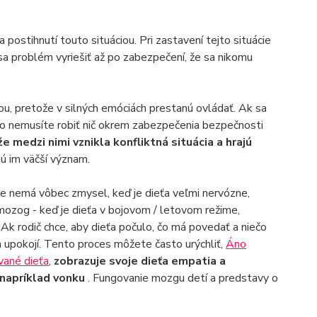
a postihnutí touto situáciou. Pri zastavení tejto situácie
sa problém vyriešiť až po zabezpečení, že sa nikomu
ou, pretože v silných emóciách prestanú ovládať. Ak sa
to nemusíte robiť nič okrem zabezpečenia bezpečnosti
e medzi nimi vznikla konfliktná situácia a hrajú
ajú im väčší význam.
 že nemá vôbec zmysel, keď je dieťa veľmi nervózne,
 mozog - keď je dieťa v bojovom / letovom režime,
Ak rodič chce, aby dieťa počulo, čo má povedať a niečo
a upokojí. Tento proces môžete často urýchliť,
Áno
vané dieťa
,
zobrazuje svoje dieťa empatia a
 napríklad vonku
. Fungovanie mozgu detí a predstavy o