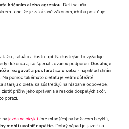
aťa kričaním alebo agresiou.
Deti sa učia
okrem toho, že je zakázané zákonom, ich iba posilňuje.
ťažkej situácii a často trpí. Najčastejšie to vyžaduje
kedy dokonca aj so špecializovanou podporou.
Dosahuje
m môže reagovať a postarať sa o seba
- napríklad chráni
h. Na pomoc takémuto dieťaťu je veľmi dôležité
sa starajú o dieťa, sa sústreďujú na hľadanie odpovede,
istiť príčiny jeho správania a reakcie dospelých skôr,
o porazí.
ie na
jazda na bicykli
(pre mladších) na bežiacom bicykli),
y mohli uvoľniť napätie.
Dobrý nápad je: jazdiť na