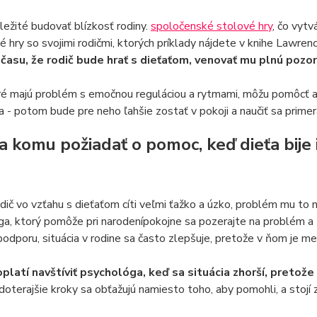
ôležité budovať blízkosť rodiny.
spoločenské stolové hry
, čo vytv
 hry so svojimi rodičmi, ktorých príklady nájdete v knihe Lawre
 času, že rodič bude hrať s dieťaťom, venovať mu plnú pozorn
ré majú problém s emočnou reguláciou a rytmami, môžu pomôcť a
a - potom bude pre neho ľahšie zostať v pokoji a naučiť sa primer
a komu požiadať o pomoc, keď dieťa bije 
dič vo vzťahu s dieťaťom cíti veľmi ťažko a úzko, problém mu to n
a, ktorý pomôže pri narodenípokojne sa pozerajte na problém a zis
odporu, situácia v rodine sa často zlepšuje, pretože v ňom je me
oplatí navštíviť psychológa, keď sa situácia zhorší, preto
doterajšie kroky sa obťažujú namiesto toho, aby pomohli, a stojí z