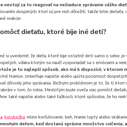
 nestojí za to reagovať na nežiaduce správanie vášho dieť
vaním dospelých, ktorí sú pre nich dôležití, takže bitie dieťaťa, 
né reakcie.
omôcť dieťaťu, ktoré bije iné deti?
né si uvedomiť, že dieťa, ktoré bije ostatné deti samo o sebe. je v 
pelých, vďaka ktorým sa naučí vysporiadať sa s emóciami a nie
retože je to najlepší spôsob, ako má k dispozícii, v ktoro
stné hranice, zmierňuje napätie alebo upúta pozornosť dospelýc
ovať dôvody jeho správania. Bežným problémom je to, že tí, ktorí 
zabráni v tom, čo robia. Medzitým bude oveľa viac pomôcť dieťaťu z
hne také napätie alebo také ťažkosti, ktoré spôsobia, že ho niekt
na
.
kolobežka
, inline korčuľovanie, beh, hranie lopty alebo skákan
nohým deťom, keď dostanú správne množstvo cvičenia, ab