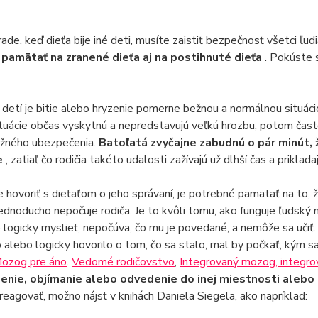
ade, keď dieťa bije iné deti, musíte zaistiť bezpečnosť všetci ľudi
 pamätať na zranené dieťa aj na postihnuté dieťa
. Pokúste 
detí je bitie alebo hryzenie pomerne bežnou a normálnou situáci
tuácie občas vyskytnú a nepredstavujú veľkú hrozbu, potom čas
ožného ubezpečenia.
Batoľatá zvyčajne zabudnú o pár minút, ž
e
, zatiaľ čo rodičia takéto udalosti zažívajú už dlhší čas a priklad
 hovoriť s dieťaťom o jeho správaní, je potrebné pamätať na to,
ednoducho nepočuje rodiča. Je to kvôli tomu, ako funguje ľudský
logicky myslieť, nepočúva, čo mu je povedané, a nemôže sa učiť. 
o alebo logicky hovorilo o tom, čo sa stalo, mal by počkať, kým s
ozog pre áno
.
Vedomé rodičovstvo
,
Integrovaný mozog, integro
nie, objímanie alebo odvedenie do inej miestnosti alebo
reagovať, možno nájsť v knihách Daniela Siegela, ako napríklad: