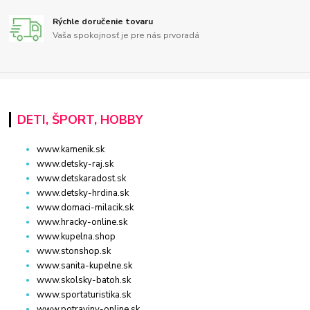
Rýchle doručenie tovaru
Vaša spokojnosť je pre nás prvoradá
DETI, ŠPORT, HOBBY
www.kamenik.sk
www.detsky-raj.sk
www.detskaradost.sk
www.detsky-hrdina.sk
www.domaci-milacik.sk
www.hracky-online.sk
www.kupelna.shop
www.stonshop.sk
www.sanita-kupelne.sk
www.skolsky-batoh.sk
www.sportaturistika.sk
www.potraviny-online.sk