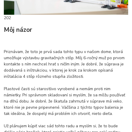
202
Môj názor
Priznávam, že toto je prvá sada tohto typu v našom dome, ktorá
umožňuje výstavbu gravitačných stôp. Môj 6-ročný muž po prvom
kontakte s ním nechcel hrať s ničím iným. Je dobré, že súprava je
dodávaná s inštrukciou, v ktorej je krok za krokom opísaná
inštalácia 4 stôp rôzneho stupňa zložitosti.
Plastové časti sú starostlivo vyrobené a nemám proti nim
námietky. Pri správnom skladovaní si myslím, že sa môžu používať
na dlhú dobu. Je dobré, že škatuľa zahrnutá v súprave má veko,
ktoré nie je pevne pripevnené. Väčšina z týchto typov balenia je
tak ideálna, že dospelý má problém ich otvoriť, nieto dieťa.
Už plánujem kúpiť viac sád tohto radu a myslím si, že to bude