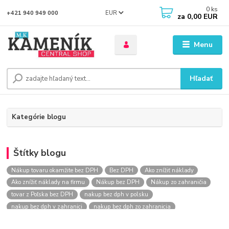
0
ks
EUR
+421 940 949 000
za
0,00 EUR
Menu
Hľadať
Kategórie blogu
Štítky blogu
Nákup tovaru okamžite bez DPH
Bez DPH
Ako znížiť náklady
Ako znížiť náklady na firmu
Nákup bez DPH
Nákup zo zahraničia
tovar z Poľska bez DPH
nakup bez dph v polsku
nakup bez dph v zahranici
nakup bez dph zo zahranicia
nákup bez dph
nákup bez dph v eu
nakupovanie na firmu bez dph