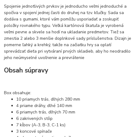
Spojenie jednotlivých prvkov je jednoducho veľmi jednoduché a
spočíva v spojení jednej časti do druhej na tzv. kľučky. Sada sa
dodáva s gumami, ktoré vám pomôžu usporiadať a zoskupiť
položky rovnakého typu. Veľká kartónová škatuľa je vyrobená
veľmi pevne a skvele sa hodí na ukladanie predmetov. Tiež sa
zmestia 2 alebo 3 menšie doplnkové sady príslušenstva. Dizajn je
pomerne ľahký a krehký, takže na začiatku hry sa oplatí
sprevádzať dieťa pri vytváraní prvých skladieb, aby ho neodradilo
jeho neúmyselné uvoľnenie a prevrátenie
Obsah súpravy
Box obsahuje:
10 priamych trás, dlhých 280 mm
4 priame dráhy, dlhé 140 mm
6 priamych trás, dlhých 70 mm
6 zakrivených stôp
7 kĺbov (A-3, B-3, C-1 ks)
3 koncové spínače