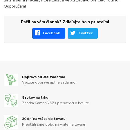
ďalšia séria hračiek, ktoré zaistia veľkú zábavu pre celú rodinu.
Odporúčam!
Páčil sa vám článok? Zdieľajte ho s priateľmi
Facebook
Twitter
Doprava od 30€ zadarmo
Využite dopravu úplne zadarmo
8 rokov na trhu
Značka Kameník Vás presvedčí o kvalite
30 dní na vrátenie tovaru
Predĺžili sme dobu na vrátenie tovaru