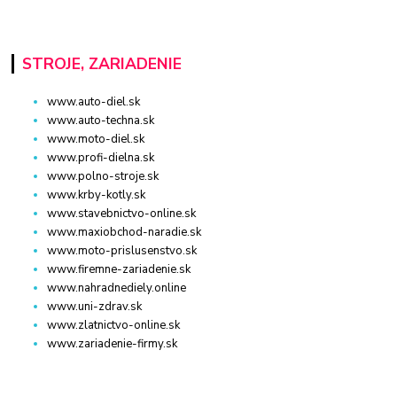
STROJE, ZARIADENIE
www.auto-diel.sk
www.auto-techna.sk
www.moto-diel.sk
www.profi-dielna.sk
www.polno-stroje.sk
www.krby-kotly.sk
www.stavebnictvo-online.sk
www.maxiobchod-naradie.sk
www.moto-prislusenstvo.sk
www.firemne-zariadenie.sk
www.nahradnediely.online
www.uni-zdrav.sk
www.zlatnictvo-online.sk
www.zariadenie-firmy.sk