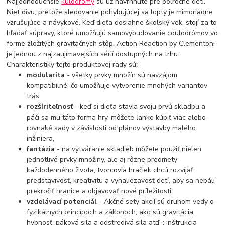
Najjednoduchšie
kulodromy
sú už navrhnuté pre polročné deti.
Niet divu, pretože sledovanie pohybujúcej sa lopty je mimoriadne
vzrušujúce a návykové. Keď dieťa dosiahne školský vek, stojí za to
hľadať súpravy, ktoré umožňujú samovybudovanie coulodrómov vo
forme zložitých gravitačných stôp. Action Reaction by Clementoni
je jednou z najzaujímavejších sérií dostupných na trhu.
Charakteristiky tejto produktovej rady sú:
modularita
- všetky prvky množín sú navzájom
kompatibilné, čo umožňuje vytvorenie mnohých variantov
trás,
rozšíriteľnosť
- keď si dieťa stavia svoju prvú skladbu a
páči sa mu táto forma hry, môžete ľahko kúpiť viac alebo
rovnaké sady v závislosti od plánov výstavby malého
inžiniera,
fantázia
- na vytváranie skladieb môžete použiť nielen
jednotlivé prvky množiny, ale aj rôzne predmety
každodenného života; tvorcovia hračiek chcú rozvíjať
predstavivosť, kreativitu a vynaliezavosť detí, aby sa nebáli
prekročiť hranice a objavovať nové príležitosti,
vzdelávací potenciál
- Akčné sety akcií sú druhom vedy o
fyzikálnych princípoch a zákonoch, ako sú gravitácia,
hybnosť, páková sila a odstredivá sila atď .; inštrukcia