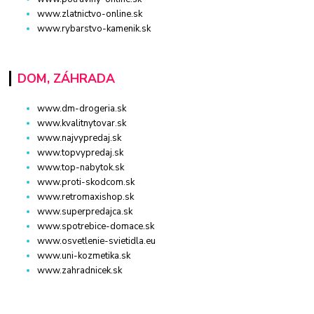
www.zlatnictvo-online.sk
www.rybarstvo-kamenik.sk
DOM, ZÁHRADA
www.dm-drogeria.sk
www.kvalitnytovar.sk
www.najvypredaj.sk
www.topvypredaj.sk
www.top-nabytok.sk
www.proti-skodcom.sk
www.retromaxishop.sk
www.superpredajca.sk
www.spotrebice-domace.sk
www.osvetlenie-svietidla.eu
www.uni-kozmetika.sk
www.zahradnicek.sk