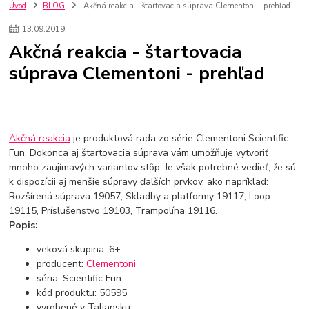
szco nakup bez dph
Smart hodinky pre deti
Úvod
BLOG
Akčná reakcia - štartovacia súprava Clementoni - prehľad
Vyberáme 11 najväčších plyšových hračiek
Plyšové hračky
13
.
09
.
2019
Plyšový macovia
10 jedinečných súprav Lego Star Wars
Akčná reakcia - štartovacia
Lego Star Wars
Darčeky na Vianoce 2019
súprava Clementoni - prehľad
Vianočný darček pre dievča do 20€
Darčeky pre dievčatá
Star Wars
Hry pre deti
Skladačky pre deti
Kedy by malo batoľa meniť posteľ?
Detské postele
Detský nábytok
L.O.L. Surprise
L.O.L. Surprise bábiky
L.O.L. Surprise autíčka
L.O.L. Surprise zvieratká
L.O.L. Surprise hračky
Akčná reakcia
je produktová rada zo série Clementoni Scientific
L.O.L. Surprise domčeky
L.O.L. Surprise postavičky
Fun. Dokonca aj štartovacia súprava vám umožňuje vytvoriť
mnoho zaujímavých variantov stôp. Je však potrebné vedieť, že sú
L.O.L. Surprise zberateľské figúrky
L.O.L. OMG
L.O.L. OMG Bábiky
k dispozícii aj menšie súpravy ďalších prvkov, ako napríklad:
Rozšírená súprava 19057, Skladby a platformy 19117, Loop
19115, Príslušenstvo 19103, Trampolína 19116.
Popis:
veková skupina: 6+
producent:
Clementoni
séria: Scientific Fun
kód produktu: 50595
vyrobené v Taliansku