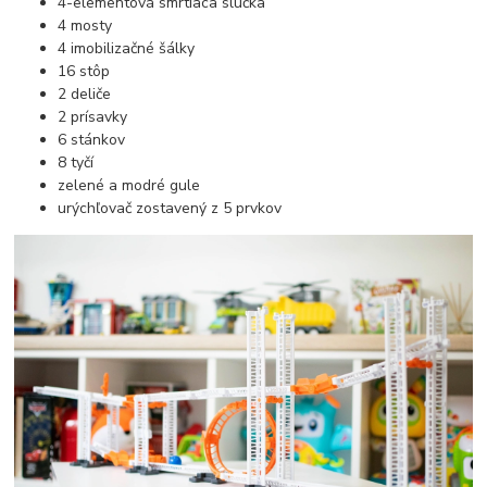
4-elementová smrtiaca slučka
4 mosty
4 imobilizačné šálky
16 stôp
2 deliče
2 prísavky
6 stánkov
8 tyčí
zelené a modré gule
urýchľovač zostavený z 5 prvkov