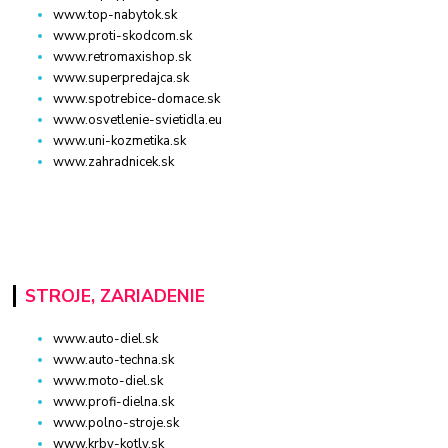
www.top-nabytok.sk
www.proti-skodcom.sk
www.retromaxishop.sk
www.superpredajca.sk
www.spotrebice-domace.sk
www.osvetlenie-svietidla.eu
www.uni-kozmetika.sk
www.zahradnicek.sk
STROJE, ZARIADENIE
www.auto-diel.sk
www.auto-techna.sk
www.moto-diel.sk
www.profi-dielna.sk
www.polno-stroje.sk
www.krby-kotly.sk