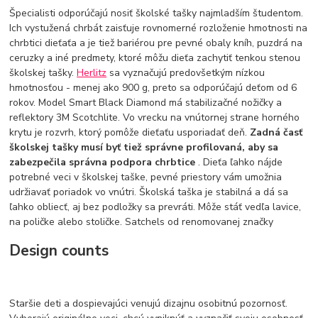
Špecialisti odporúčajú nosiť školské tašky najmladším študentom.
Ich vystužená chrbát zaisťuje rovnomerné rozloženie hmotnosti na
chrbtici dieťaťa a je tiež bariérou pre pevné obaly kníh, puzdrá na
ceruzky a iné predmety, ktoré môžu dieťa zachytiť tenkou stenou
školskej tašky.
Herlitz
sa vyznačujú predovšetkým nízkou
hmotnosťou - menej ako 900 g, preto sa odporúčajú deťom od 6
rokov. Model Smart Black Diamond má stabilizačné nožičky a
reflektory 3M Scotchlite. Vo vrecku na vnútornej strane horného
krytu je rozvrh, ktorý pomôže dieťaťu usporiadať deň.
Zadná časť
školskej tašky musí byť tiež správne profilovaná, aby sa
zabezpečila správna podpora chrbtice
. Dieťa ľahko nájde
potrebné veci v školskej taške, pevné priestory vám umožnia
udržiavať poriadok vo vnútri. Školská taška je stabilná a dá sa
ľahko obliecť, aj bez podložky sa prevráti. Môže stáť vedľa lavice,
na poličke alebo stoličke. Satchels od renomovanej značky
Design counts
Staršie deti a dospievajúci venujú dizajnu osobitnú pozornosť.