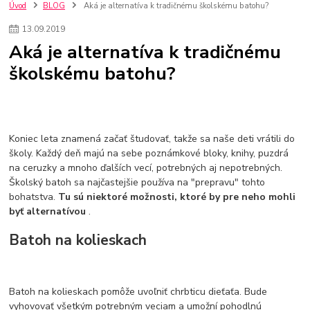
szco nakup bez dph
Smart hodinky pre deti
Úvod
BLOG
Aká je alternatíva k tradičnému školskému batohu?
Vyberáme 11 najväčších plyšových hračiek
Plyšové hračky
13
.
09
.
2019
Plyšový macovia
10 jedinečných súprav Lego Star Wars
Aká je alternatíva k tradičnému
Lego Star Wars
Darčeky na Vianoce 2019
školskému batohu?
Vianočný darček pre dievča do 20€
Darčeky pre dievčatá
Star Wars
Hry pre deti
Skladačky pre deti
Kedy by malo batoľa meniť posteľ?
Detské postele
Detský nábytok
L.O.L. Surprise
L.O.L. Surprise bábiky
L.O.L. Surprise autíčka
L.O.L. Surprise zvieratká
L.O.L. Surprise hračky
Koniec leta znamená začať študovať, takže sa naše deti vrátili do
L.O.L. Surprise domčeky
L.O.L. Surprise postavičky
školy. Každý deň majú na sebe poznámkové bloky, knihy, puzdrá
na ceruzky a mnoho ďalších vecí, potrebných aj nepotrebných.
L.O.L. Surprise zberateľské figúrky
L.O.L. OMG
L.O.L. OMG Bábiky
Školský batoh sa najčastejšie používa na "prepravu" tohto
bohatstva.
Tu sú niektoré možnosti, ktoré by pre neho mohli
byť alternatívou
.
Batoh na kolieskach
Batoh na kolieskach pomôže uvoľniť chrbticu dieťaťa. Bude
vyhovovať všetkým potrebným veciam a umožní pohodlnú