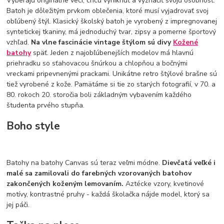
Vyberajú originálne veci, chcú vyniknúť a vyznačiť svoju osobnosť.
Batoh je dôležitým prvkom oblečenia, ktoré musí vyjadrovať svoj
obľúbený štýl. Klasický školský batoh je vyrobený z impregnovanej
syntetickej tkaniny, má jednoduchý tvar, zipsy a pomerne športový
vzhľad.
Na vlne fascinácie vintage štýlom sú divy
Kožené
batohy
späť. Jeden z najobľúbenejších modelov má hlavnú
priehradku so sťahovacou šnúrkou a chlopňou a bočnými
vreckami pripevnenými prackami. Unikátne retro štýlové brašne sú
tiež vyrobené z kože. Pamätáme si tie zo starých fotografií, v 70. a
80. rokoch 20. storočia boli základným vybavením každého
študenta prvého stupňa.
Boho style
Batohy na batohy Canvas sú teraz veľmi módne.
Dievčatá veľké i
malé sa zamilovali do farebných vzorovaných batohov
zakončených koženým lemovaním.
Aztécke vzory, kvetinové
motívy, kontrastné pruhy - každá školačka nájde model, ktorý sa
jej páči.