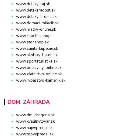
www.detsky-raj.sk
www.detskaradost.sk
www.detsky-hrdina.sk
www.domaci-milacik.sk
www.hracky-online.sk
www.kupelna.shop
www.stonshop.sk
www.sanita-kupelne.sk
www.skolsky-batoh.sk
www.sportaturistika.sk
www.potraviny-online.sk
www.zlatnictvo-online.sk
www.rybarstvo-kamenik.sk
DOM, ZÁHRADA
www.dm-drogeria.sk
www.kvalitnytovar.sk
www.najvypredaj.sk
www.topvypredaj.sk