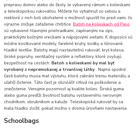
prepravu domov alebo do školy. Je vybavený rámom s kolieskami
a teleskopickou rukoväťou. Môžete ho vytiahnuť so sebou a
niektoré z nich boli obohatené o možnosť spustiť ho pred vami, čo
výrazne znižuje zaťaženie chrbtice.
Batoh na kolieskach od Paso
sú vybavené hlavnými priehradkami, zapínanými na zips,
praktickými bočnými vreckami a nápojovými sieťami. K dispozícii sú
módne kostkované modely, farebné kruhy, bodky a tónované,
hladké textílie. Batohy majú nastaviteľnú rukoväť, kryt kolesa,
široké popruhy, ventilačný systém a reflektory, ktoré zvyšujú
bezpečnosť na cestách.
Batoh s kolieskami by mal byť
vyrobený z nepremokavej a trvanlivej látky
. Najmä spodné
časti batohu musia mať výstuhu, ktorá zabráni treniu materiálu a
uľahčí čistenie. Táto časť je obzvlášť citlivá na poškodenie a
znečistenie. Venujme pozornosť aj kvalite kolies. Široká guma
alebo guma predĺži životnosť batohu vystaveného nerovným
chodníkom, obrubníkom a kaluže. Teleskopická rukoväť by sa
mala hladko zložiť, pokiaľ možno s dvoma úrovňami nastavenia.
Schoolbags