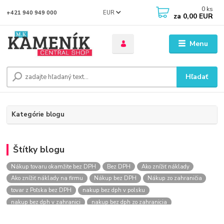
0
ks
EUR
+421 940 949 000
za
0,00 EUR
Menu
Hľadať
Kategórie blogu
Štítky blogu
Nákup tovaru okamžite bez DPH
Bez DPH
Ako znížiť náklady
Ako znížiť náklady na firmu
Nákup bez DPH
Nákup zo zahraničia
tovar z Poľska bez DPH
nakup bez dph v polsku
nakup bez dph v zahranici
nakup bez dph zo zahranicia
nákup bez dph
nákup bez dph v eu
nakupovanie na firmu bez dph