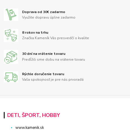
Doprava od 30€ zadarmo
Využite dopravu úplne zadarmo
8 rokov na trhu
Značka Kameník Vás presvedčí o kvalite
30 dní na vrátenie tovaru
Predĺžili sme dobu na vrátenie tovaru
Rýchle doručenie tovaru
Vaša spokojnosť je pre nás prvoradá
DETI, ŠPORT, HOBBY
www.kamenik.sk