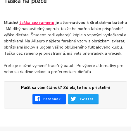
Taška na plece
Mládež
taška cez rameno
je alternatívou k školskému batohu
. Má dlhý nastaviteľný popruh, takže ho možno ľahko prispôsobiť
výške dieťaťa. Študenti radi vyberajú kópie s vtipnými výtlačkami a
obrázkami. Na Allegro nájdete farebné vzory s obrázkami zvierat,
obrázkami idolov a logom vášho obľúbeného futbalového klubu.
Taška cez rameno je priestranná, má veľa priehradiek a vreciek.
Preto je možné vymeniť tradičný batoh. Pri výbere alternatívy pre
neho sa riadime vekom a preferenciami dieťaťa.
Páčil sa vám článok? Zdieľajte ho s priateľmi
Facebook
Twitter