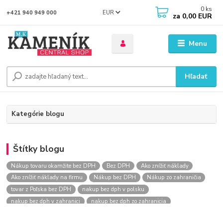
0
ks
EUR
+421 940 949 000
za
0,00 EUR
Menu
Hľadať
Kategórie blogu
Štítky blogu
Nákup tovaru okamžite bez DPH
Bez DPH
Ako znížiť náklady
Ako znížiť náklady na firmu
Nákup bez DPH
Nákup zo zahraničia
tovar z Poľska bez DPH
nakup bez dph v polsku
nakup bez dph v zahranici
nakup bez dph zo zahranicia
nákup bez dph
nákup bez dph v eu
nakupovanie na firmu bez dph