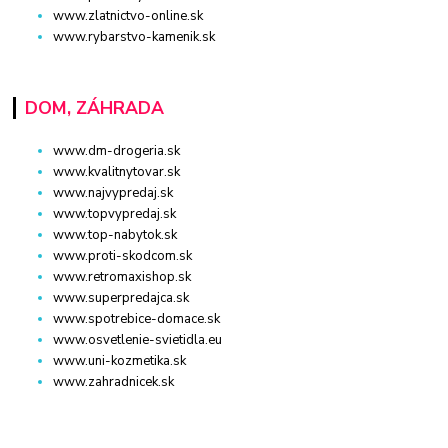
www.zlatnictvo-online.sk
www.rybarstvo-kamenik.sk
DOM, ZÁHRADA
www.dm-drogeria.sk
www.kvalitnytovar.sk
www.najvypredaj.sk
www.topvypredaj.sk
www.top-nabytok.sk
www.proti-skodcom.sk
www.retromaxishop.sk
www.superpredajca.sk
www.spotrebice-domace.sk
www.osvetlenie-svietidla.eu
www.uni-kozmetika.sk
www.zahradnicek.sk