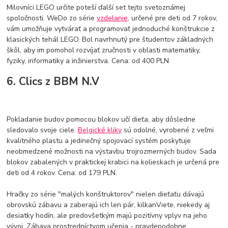
Milovníci LEGO určite poteší ďalší set tejto svetoznámej
spoločnosti. WeDo zo série
vzdelanie
, určené pre deti od 7 rokov,
vám umožňuje vytvárať a programovať jednoduché konštrukcie z
klasických tehál LEGO. Bol navrhnutý pre študentov základných
škôl, aby im pomohol rozvíjať zručnosti v oblasti matematiky,
fyziky, informatiky a inžinierstva. Cena: od 400 PLN
6. Clics z BBM N.V
Pokladanie budov pomocou blokov učí dieťa, aby dôsledne
sledovalo svoje ciele.
Belgické kliky
sú odolné, vyrobené z veľmi
kvalitného plastu a jedinečný spojovací systém poskytuje
neobmedzené možnosti na výstavbu trojrozmerných budov. Sada
blokov zabalených v praktickej krabici na kolieskach je určená pre
deti od 4 rokov. Cena: od 179 PLN.
Hračky zo série "malých konštruktorov" nielen dieťaťu dávajú
obrovskú zábavu a zaberajú ich len pár, kilkanViete, niekedy aj
desiatky hodín, ale predovšetkým majú pozitívny vplyv na jeho
vývoj. Zábava prostredníctvom učenia - pravdepodobne