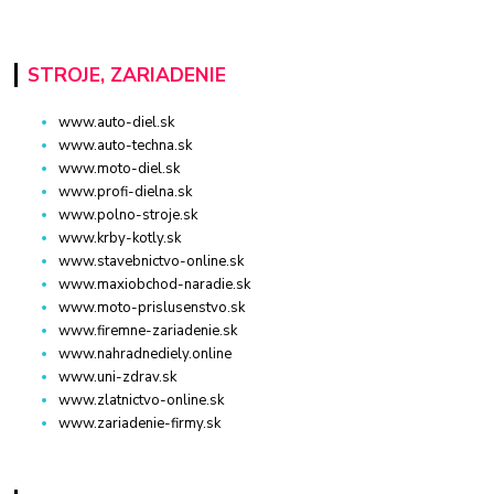
STROJE, ZARIADENIE
www.auto-diel.sk
www.auto-techna.sk
www.moto-diel.sk
www.profi-dielna.sk
www.polno-stroje.sk
www.krby-kotly.sk
www.stavebnictvo-online.sk
www.maxiobchod-naradie.sk
www.moto-prislusenstvo.sk
www.firemne-zariadenie.sk
www.nahradnediely.online
www.uni-zdrav.sk
www.zlatnictvo-online.sk
www.zariadenie-firmy.sk