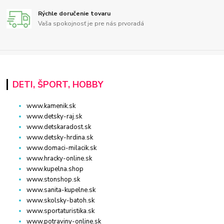
Rýchle doručenie tovaru
Vaša spokojnosť je pre nás prvoradá
DETI, ŠPORT, HOBBY
www.kamenik.sk
www.detsky-raj.sk
www.detskaradost.sk
www.detsky-hrdina.sk
www.domaci-milacik.sk
www.hracky-online.sk
www.kupelna.shop
www.stonshop.sk
www.sanita-kupelne.sk
www.skolsky-batoh.sk
www.sportaturistika.sk
www.potraviny-online.sk