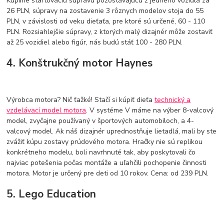
Kúpime štartovaciu súpravu pozostávajúcu z jedného vozidla za
26 PLN, súpravy na zostavenie 3 rôznych modelov stoja do 55
PLN, v závislosti od veku dieťaťa, pre ktoré sú určené, 60 - 110
PLN. Rozsiahlejšie súpravy, z ktorých malý dizajnér môže zostaviť
až 25 vozidiel alebo figúr, nás budú stáť 100 - 280 PLN.
4. Konštrukčný motor Haynes
Výrobca motora? Nič ťažké! Stačí si kúpiť dieťa
technický a
vzdelávací model motora
. V systéme V máme na výber 8-valcový
model, zvyčajne používaný v športových automobiloch, a 4-
valcový model. Ak náš dizajnér uprednostňuje lietadlá, mali by ste
zvážiť kúpu zostavy prúdového motora. Hračky nie sú replikou
konkrétneho modelu, boli navrhnuté tak, aby poskytovali čo
najviac potešenia počas montáže a uľahčili pochopenie činnosti
motora. Motor je určený pre deti od 10 rokov. Cena: od 239 PLN.
5. Lego Education