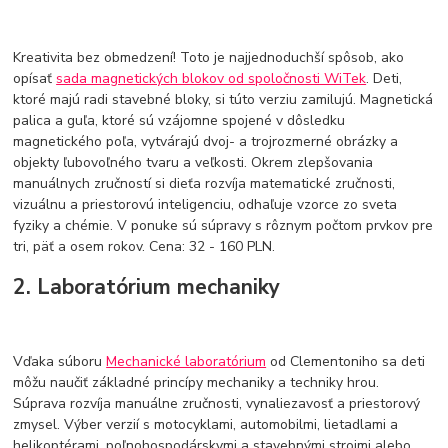
Kreativita bez obmedzení! Toto je najjednoduchší spôsob, ako
opísať
sada magnetických blokov od spoločnosti WiTek
. Deti,
ktoré majú radi stavebné bloky, si túto verziu zamilujú. Magnetická
palica a guľa, ktoré sú vzájomne spojené v dôsledku
magnetického poľa, vytvárajú dvoj- a trojrozmerné obrázky a
objekty ľubovoľného tvaru a veľkosti. Okrem zlepšovania
manuálnych zručností si dieťa rozvíja matematické zručnosti,
vizuálnu a priestorovú inteligenciu, odhaľuje vzorce zo sveta
fyziky a chémie. V ponuke sú súpravy s rôznym počtom prvkov pre
tri, päť a osem rokov. Cena: 32 - 160 PLN.
2. Laboratórium mechaniky
Vďaka súboru
Mechanické laboratórium
od Clementoniho sa deti
môžu naučiť základné princípy mechaniky a techniky hrou.
Súprava rozvíja manuálne zručnosti, vynaliezavosť a priestorový
zmysel. Výber verzií s motocyklami, automobilmi, lietadlami a
helikoptérami, poľnohospodárskymi a stavebnými strojmi alebo