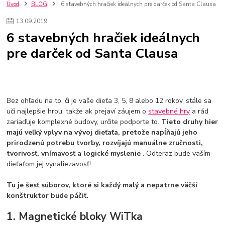
szco nakup bez dph
Smart hodinky pre deti
Úvod
BLOG
6 stavebných hračiek ideálnych pre darček od Santa Clausa
Vyberáme 11 najväčších plyšových hračiek
Plyšové hračky
13
.
09
.
2019
Plyšový macovia
10 jedinečných súprav Lego Star Wars
6 stavebných hračiek ideálnych
Lego Star Wars
Darčeky na Vianoce 2019
pre darček od Santa Clausa
Vianočný darček pre dievča do 20€
Darčeky pre dievčatá
Star Wars
Hry pre deti
Skladačky pre deti
Kedy by malo batoľa meniť posteľ?
Detské postele
Detský nábytok
L.O.L. Surprise
L.O.L. Surprise bábiky
L.O.L. Surprise autíčka
L.O.L. Surprise zvieratká
L.O.L. Surprise hračky
Bez ohľadu na to, či je vaše dieťa 3, 5, 8 alebo 12 rokov, stále sa
L.O.L. Surprise domčeky
L.O.L. Surprise postavičky
učí najlepšie hrou, takže ak prejaví záujem o
stavebné hry
a rád
zariaďuje komplexné budovy, určite podporte to.
Tieto druhy hier
L.O.L. Surprise zberateľské figúrky
L.O.L. OMG
L.O.L. OMG Bábiky
majú veľký vplyv na vývoj dieťaťa, pretože napĺňajú jeho
prirodzenú potrebu tvorby, rozvíjajú manuálne zručnosti,
tvorivosť, vnímavosť a logické myslenie
. Odteraz bude vaším
dieťaťom jej vynaliezavosť!
Tu je šesť súborov, ktoré si každý malý a nepatrne väčší
konštruktor bude páčiť.
1. Magnetické bloky WiTka