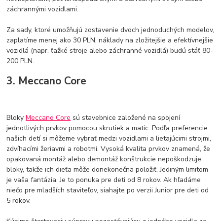
záchrannými vozidlami.
Za sady, ktoré umožňujú zostavenie dvoch jednoduchých modelov,
zaplatíme menej ako 30 PLN, náklady na zložitejšie a efektívnejšie
vozidlá (napr. ťažké stroje alebo záchranné vozidlá) budú stáť 80-
200 PLN.
3. Meccano Core
Bloky
Meccano Core
sú stavebnice založené na spojení
jednotlivých prvkov pomocou skrutiek a matíc. Podľa preferencie
našich detí si môžeme vybrať medzi vozidlami a lietajúcimi strojmi,
zdvíhacími žeriavmi a robotmi. Vysoká kvalita prvkov znamená, že
opakovaná montáž alebo demontáž konštrukcie nepoškodzuje
bloky, takže ich dieťa môže donekonečna položiť. Jediným limitom
je vaša fantázia. Je to ponuka pre deti od 8 rokov. Ak hľadáme
niečo pre mladších staviteľov, siahajte po verzii Junior pre deti od
5 rokov.