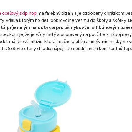
 oceľový skip hop
má farebný dizajn a je ozdobený obrázkom vesel
afy, vďaka ktorým ho deti dobrovoľne vezmú do školy a škôlky.
B
utá príjemným na dotyk a protišmykovým silikónovým uzá
ýsledkom je, že je vždy čistý a pripravený na použitie a nápoj nev
el má širokú infúziu, ktorá značne uľahčuje umývanie misky vo vnú
sť. Oceľové steny chladia nápoj, ale neudržiavajú konštantnú te