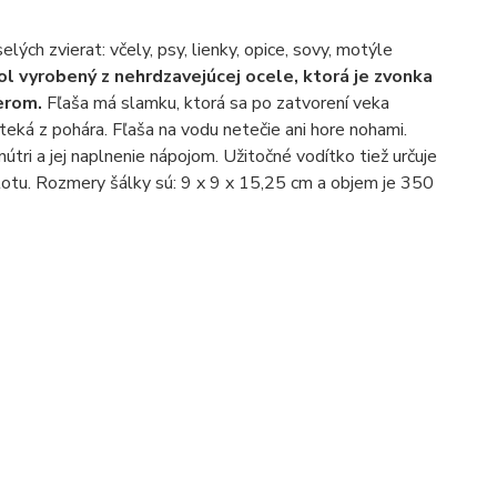
ých zvierat: včely, psy, lienky, opice, sovy, motýle
ol vyrobený z nehrdzavejúcej ocele, ktorá je zvonka
verom.
Fľaša má slamku, ktorá sa po zatvorení veka
yteká z pohára. Fľaša na vodu netečie ani hore nohami.
tri a jej naplnenie nápojom. Užitočné vodítko tiež určuje
plotu. Rozmery šálky sú: 9 x 9 x 15,25 cm a objem je 350