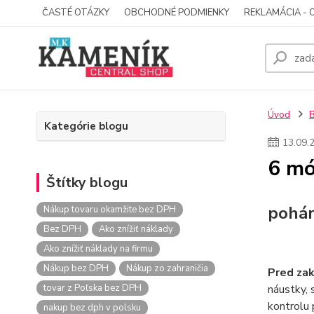
ČASTÉ OTÁZKY
OBCHODNÉ PODMIENKY
REKLAMÁCIA - 
Úvod
Kategórie blogu
13
.
09
.
6 mó
Štítky blogu
pohár
Nákup tovaru okamžite bez DPH
Bez DPH
Ako znížiť náklady
Ako znížiť náklady na firmu
Nákup bez DPH
Nákup zo zahraničia
Pred zak
tovar z Poľska bez DPH
náustky, 
kontrolu 
nakup bez dph v polsku