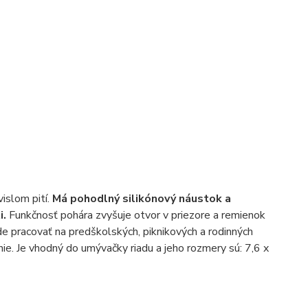
vislom pití.
Má pohodlný silikónový náustok a
i.
Funkčnosť pohára zvyšuje otvor v priezore a remienok
e pracovať na predškolských, piknikových a rodinných
ie. Je vhodný do umývačky riadu a jeho rozmery sú: 7,6 x