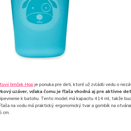
rtový hrnček Hop
je ponuka pre deti, ktoré už zvládli vedu o nezá
kový uzáver, vďaka čomu je fľaša vhodná aj pre aktívne det
ripevnenie k batohu. Tento model má kapacitu 414 ml, takže bud
Fľaša na vodu má praktický, ergonomický tvar a gombík na otváran
5 cm.