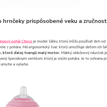
o hrnčeky prispôsobené veku a zručnosti
ingový pohár Chicco
je model šálku, ktorú môžu používať deti od
pitie z pohára. Má ergonomický tvar, ktorý umožňuje deťom ich ľa
, ktoré ďalej tvarujú malý motor.
Mäkký silikónový náustok j
vený špeciálnym ventilom, ktorý je vnútri pohára. Je to ochrana pr
umytie a vyliatie.