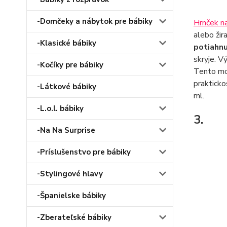
-Domčeky a nábytok pre bábiky
Hrnček na
alebo žir
-Klasické bábiky
potiahn
skryje. V
-Kočíky pre bábiky
Tento mod
prakticko
-Látkové bábiky
ml.
-L.o.l. bábiky
3.
-Na Na Surprise
-Príslušenstvo pre bábiky
-Stylingové hlavy
-Španielske bábiky
-Zberateľské bábiky