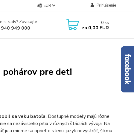
Prihlásenie
EUR
e si rady? Zavolajte.
0
ks
za
0,00 EUR
 940 949 000
pohárov pre deti
sobil sa veku batoľa.
Dostupné modely majú rôzne
nie sa nezávislého pitia v rôznych štádiách vývoja. Na
ť ju a mierne sa oprieť o stenu, jazyk nevystrčiť, šikmu