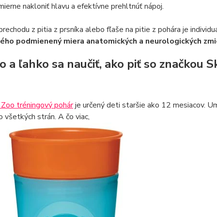
 mierne nakloniť hlavu a efektívne prehltnúť nápoj.
rechodu z pitia z prsníka alebo fľaše na pitie z pohára je individu
ého podmienený miera anatomických a neurologických zmi
o a ľahko sa naučiť, ako piť so značkou 
 Zoo tréningový pohár
je určený deti staršie ako 12 mesiacov. U
o všetkých strán. A čo viac,