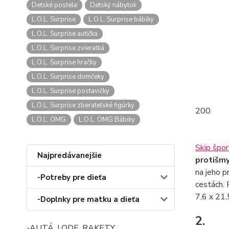
Detské postele
Detský nábytok
L.O.L. Surprise
L.O.L. Surprise bábiky
L.O.L. Surprise autíčka
L.O.L. Surprise zvieratká
L.O.L. Surprise hračky
L.O.L. Surprise domčeky
L.O.L. Surprise postavičky
L.O.L. Surprise zberateľské figúrky
200
L.O.L. OMG
L.O.L. OMG Bábiky
Skip špo
Najpredávanejšie
protišmy
na jeho p
-Potreby pre dieťa
cestách. 
7,6 x 21,
-Doplnky pre matku a dieťa
2.
-AUTÁ, LODE, RAKETY