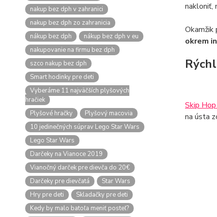
nakloniť,
nakup bez dph v zahranici
nakup bez dph zo zahranicia
Okamžik p
nákup bez dph
nákup bez dph v eu
okrem in
nakupovanie na firmu bez dph
Rýchl
szco nakup bez dph
Smart hodinky pre deti
Vyberáme 11 najväčších plyšových
hračiek
Skip Hop
Plyšové hračky
Plyšový macovia
na ústa z
10 jedinečných súprav Lego Star Wars
Lego Star Wars
Darčeky na Vianoce 2019
Vianočný darček pre dievča do 20€
Darčeky pre dievčatá
Star Wars
Hry pre deti
Skladačky pre deti
Kedy by malo batoľa meniť posteľ?