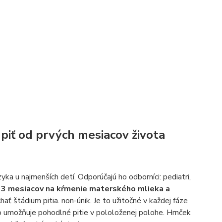
 piť od prvých mesiacov života
yka u najmenších detí. Odporúčajú ho odborníci: pediatri,
d 3 mesiacov na kŕmenie materského mlieka a
ť štádium pitia. non-únik. Je to užitočné v každej fáze
to umožňuje pohodlné pitie v pololoženej polohe. Hrnček