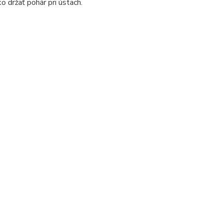
o držať pohár pri ústach.