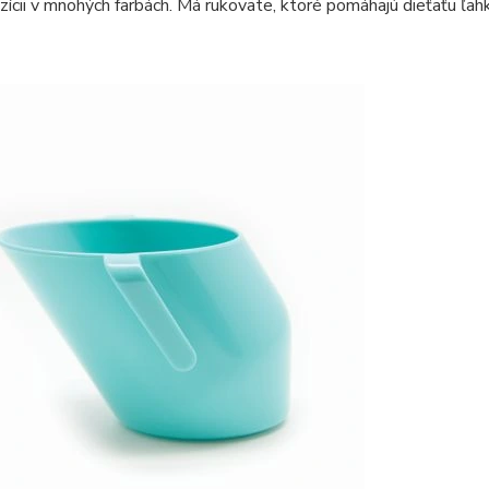
ozícii v mnohých farbách. Má rukoväte, ktoré pomáhajú dieťaťu ľahk