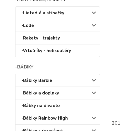
-Lietadlá a stíhačky
-Lode
-Rakety - trajekty
-Vrtuľníky - helikoptéry
-BÁBIKY
-Bábiky Barbie
-Bábiky a doplnky
-Bábky na divadlo
-Bábiky Rainbow High
201
-Bábiky z rozprávok