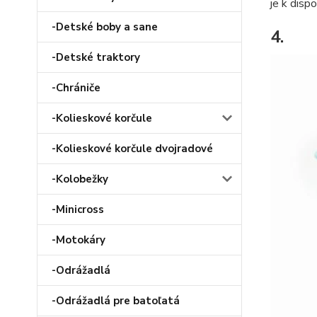
je k disp
-Detské boby a sane
4.
-Detské traktory
-Chrániče
-Kolieskové korčule
-Kolieskové korčule dvojradové
-Kolobežky
-Minicross
-Motokáry
-Odrážadlá
-Odrážadlá pre batoľatá