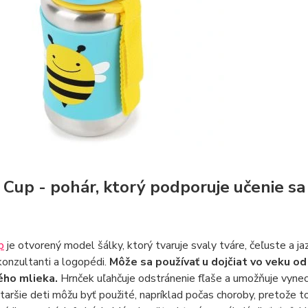
 Cup - pohár, ktorý podporuje učenie sa
p
je otvorený model šálky, ktorý tvaruje svaly tváre, čeľuste a jaz
 konzultanti a logopédi.
Môže sa používať u dojčiat vo veku o
ého mlieka.
Hrnček uľahčuje odstránenie fľaše a umožňuje vynecha
staršie deti môžu byť použité, napríklad počas choroby, pretože 