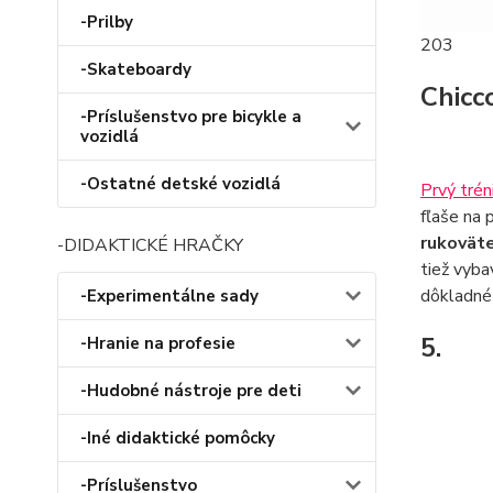
-Prilby
203
-Skateboardy
Chicc
-Príslušenstvo pre bicykle a
vozidlá
-Ostatné detské vozidlá
Prvý trén
fľaše na 
rukoväte
-DIDAKTICKÉ HRAČKY
tiež vyba
dôkladné 
-Experimentálne sady
5.
-Hranie na profesie
-Hudobné nástroje pre deti
-Iné didaktické pomôcky
-Príslušenstvo