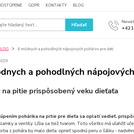
ODSTÚPENIE
GDPR
KONTAKTY
BLOG
Neviet
Hľadať
+421
BLOG
6 módnych a pohodlných nápojových pohárov pre deti
2019
dnych a pohodlných nápojových 
 na pitie prispôsobený veku dieťaťa
úpením pohárika na pitie pre dieťa sa oplatí vedieť. prispô
slamky a ventily. Líšia sa tiež tvarom. Toto všetko má uľahčiť uče
pitia z pohára by malo dieťa: oprieť spodnú peru o šálku - nadvihnú