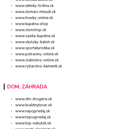
www.detsky-hrdina.sk
www.domaci-milacik.sk
www.hracky-online.sk
www.kupelna.shop
www.stonshop.sk
www.sanita-kupelne.sk
www.skolsky-batoh.sk
www.sportaturistika.sk
www.potraviny-online.sk
www.zlatnictvo-online.sk
www.rybarstvo-kamenik.sk
DOM, ZÁHRADA
www.dm-drogeria.sk
www.kvalitnytovar.sk
www.najvypredaj.sk
www.topvypredaj.sk
www.top-nabytok.sk