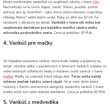
Medzi maskotnými vankúšmi sú zaujímavé návrhy v tvare
ryby
.
Nachádzajú sa tu losos, kapor, zubáč, žraloci, jeseteri, pstruh
dúhový, ako aj clownfish - ryba, ktorú všetci milovníci rozprávky
Hľadajú Nemo? veľmi dobre vedia. Ryby sú dlhé asi 50 cm. Sú
vyrobené s dôrazom na detail.
Vankúše v tvare rýb môžu byť
zaujímavým darčekom pre každého malého rybára alebo
milovníka podvodného sveta.
Cena je približne 50 PLN
4. Vankúš pre mačky
Ak hľadáme maskotný vankúš, ktorý bude mäkký a príjemný na
dotyk, stredne veľký, v pastelových a tlmených farbách vrátane vo
veľmi módnych odtieňoch šedej si môžeme zvoliť vankúš v tvare
mačka
. Mačky sú zvieratá, ktoré milujú deti.
Teraz môže každý
milenec mačiek takéto zviera objať.
Ak je vaše dieťa alebo
niektorý z členov domácnosti alergický, maskotný vankúš v tvare
mačky môže byť veľmi dobrým darčekom. Cena je približne 40 PLN
5. Vankúš z medvedíka