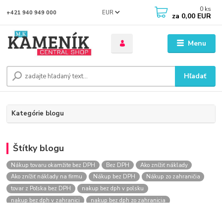
0
ks
EUR
+421 940 949 000
za
0,00 EUR
Menu
Hľadať
Kategórie blogu
Štítky blogu
Nákup tovaru okamžite bez DPH
Bez DPH
Ako znížiť náklady
Ako znížiť náklady na firmu
Nákup bez DPH
Nákup zo zahraničia
tovar z Poľska bez DPH
nakup bez dph v polsku
nakup bez dph v zahranici
nakup bez dph zo zahranicia
nákup bez dph
nákup bez dph v eu
nakupovanie na firmu bez dph