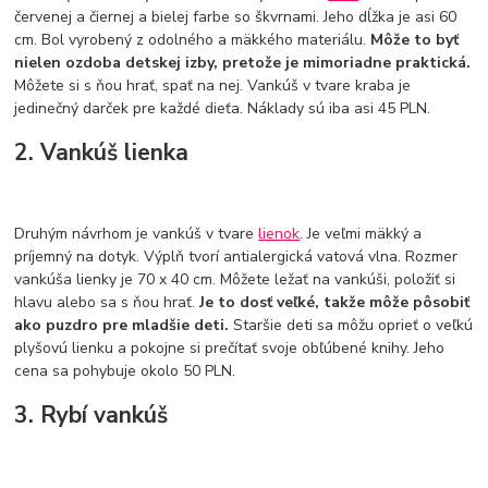
červenej a čiernej a bielej farbe so škvrnami. Jeho dĺžka je asi 60
cm. Bol vyrobený z odolného a mäkkého materiálu.
Môže to byť
nielen ozdoba detskej izby, pretože je mimoriadne praktická.
Môžete si s ňou hrať, spať na nej. Vankúš v tvare kraba je
jedinečný darček pre každé dieťa. Náklady sú iba asi 45 PLN.
2. Vankúš lienka
Druhým návrhom je vankúš v tvare
lienok
. Je veľmi mäkký a
príjemný na dotyk. Výplň tvorí antialergická vatová vlna. Rozmer
vankúša lienky je 70 x 40 cm. Môžete ležať na vankúši, položiť si
hlavu alebo sa s ňou hrať.
Je to dosť veľké, takže môže pôsobiť
ako puzdro pre mladšie deti.
Staršie deti sa môžu oprieť o veľkú
plyšovú lienku a pokojne si prečítať svoje obľúbené knihy. Jeho
cena sa pohybuje okolo 50 PLN.
3. Rybí vankúš