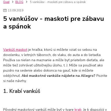
szco nakup bez dph
Smart hodinky pre deti
Úvod
BLOG
5 vankúšov - maskoti pre zábavu a spánok
Vyberáme 11 najväčších plyšových hračiek
Plyšové hračky
13
.
09
.
2019
Plyšový macovia
10 jedinečných súprav Lego Star Wars
5 vankúšov - maskoti pre zábavu
Lego Star Wars
Darčeky na Vianoce 2019
a spánok
Vianočný darček pre dievča do 20€
Darčeky pre dievčatá
Star Wars
Hry pre deti
Skladačky pre deti
Kedy by malo batoľa meniť posteľ?
Detské postele
Detský nábytok
L.O.L. Surprise
L.O.L. Surprise bábiky
L.O.L. Surprise autíčka
L.O.L. Surprise zvieratká
L.O.L. Surprise hračky
Vankúš maskot
je hračka, ktorú si môžete vziať so sebou na
L.O.L. Surprise domčeky
L.O.L. Surprise postavičky
dovolenku, v letných táboroch, do vlaku, do auta a do lietadla.
Používa sa nielen na maznanie a môže byť priateľom dieťaťa, ale
L.O.L. Surprise zberateľské figúrky
L.O.L. OMG
L.O.L. OMG Bábiky
môže tiež zohrávať užitočnejšiu úlohu, t. J. Môže sa používať ako
puzdro na sedenie alebo dokonca na gauč, kde si môžete
oddýchnuť.
Aké maskotné vankúše nájdete na Allegro?
Pozrite
si naše návrhy.
1. Krabí vankúš
Pôvodný maskotový vankúš môže byť v tvare
krab
. Je k dispozícii v