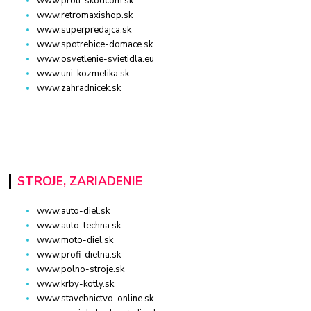
www.proti-skodcom.sk
www.retromaxishop.sk
www.superpredajca.sk
www.spotrebice-domace.sk
www.osvetlenie-svietidla.eu
www.uni-kozmetika.sk
www.zahradnicek.sk
STROJE, ZARIADENIE
www.auto-diel.sk
www.auto-techna.sk
www.moto-diel.sk
www.profi-dielna.sk
www.polno-stroje.sk
www.krby-kotly.sk
www.stavebnictvo-online.sk