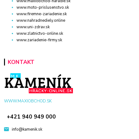
www.maxiobchod-naradie.sk
www.moto-prislusenstvo.sk
www.firemne-zariadenie.sk
www.nahradnediely.online
www.uni-zdrav.sk
www.zlatnictvo-online.sk
www.zariadenie-firmy.sk
KONTAKT
WWW.MAXIOBCHOD.SK
+421 940 949 000
info@kamenik.sk