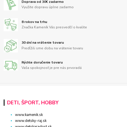
Doprava od 30€ zadarmo
Využite dopravu úplne zadarmo
8 rokov na trhu
Značka Kameník Vás presvedčí o kvalite
30 dní na vrátenie tovaru
Predĺžili sme dobu na vrátenie tovaru
Rýchle doručenie tovaru
Vaša spokojnosť je pre nás prvoradá
DETI, ŠPORT, HOBBY
www.kamenik.sk
www.detsky-raj.sk
www.detskaradost.sk