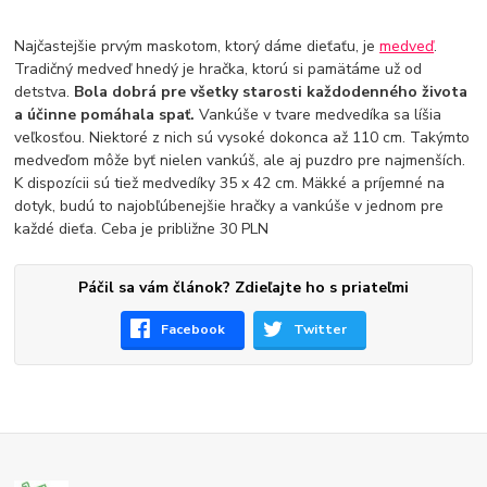
Najčastejšie prvým maskotom, ktorý dáme dieťaťu, je
medveď
.
Tradičný medveď hnedý je hračka, ktorú si pamätáme už od
detstva.
Bola dobrá pre všetky starosti každodenného života
a účinne pomáhala spať.
Vankúše v tvare medvedíka sa líšia
veľkosťou. Niektoré z nich sú vysoké dokonca až 110 cm. Takýmto
medveďom môže byť nielen vankúš, ale aj puzdro pre najmenších.
K dispozícii sú tiež medvedíky 35 x 42 cm. Mäkké a príjemné na
dotyk, budú to najobľúbenejšie hračky a vankúše v jednom pre
každé dieťa. Ceba je približne 30 PLN
Páčil sa vám článok? Zdieľajte ho s priateľmi
Facebook
Twitter