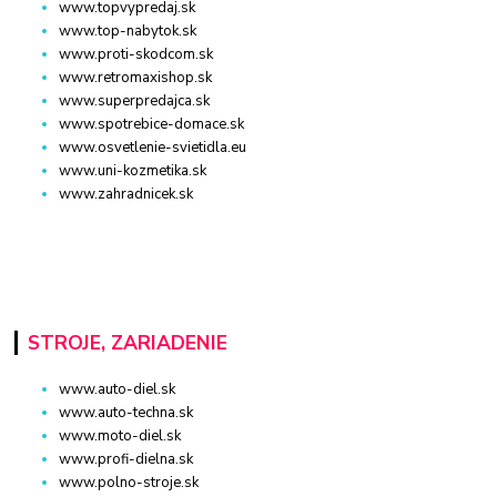
www.topvypredaj.sk
www.top-nabytok.sk
www.proti-skodcom.sk
www.retromaxishop.sk
www.superpredajca.sk
www.spotrebice-domace.sk
www.osvetlenie-svietidla.eu
www.uni-kozmetika.sk
www.zahradnicek.sk
STROJE, ZARIADENIE
www.auto-diel.sk
www.auto-techna.sk
www.moto-diel.sk
www.profi-dielna.sk
www.polno-stroje.sk