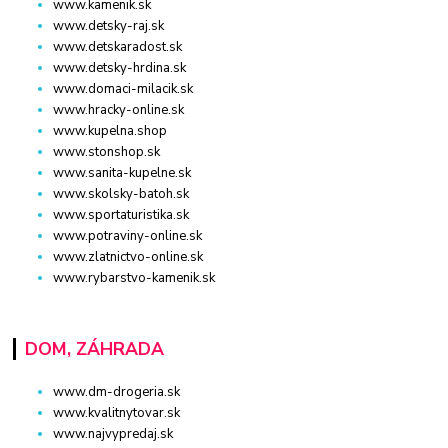
www.kamenik.sk
www.detsky-raj.sk
www.detskaradost.sk
www.detsky-hrdina.sk
www.domaci-milacik.sk
www.hracky-online.sk
www.kupelna.shop
www.stonshop.sk
www.sanita-kupelne.sk
www.skolsky-batoh.sk
www.sportaturistika.sk
www.potraviny-online.sk
www.zlatnictvo-online.sk
www.rybarstvo-kamenik.sk
DOM, ZÁHRADA
www.dm-drogeria.sk
www.kvalitnytovar.sk
www.najvypredaj.sk