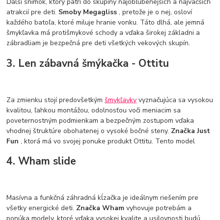
Ďalší snímok, ktorý patrí do skupiny najobľúbenejších a najväčších
atrakcií pre deti.
Smoby Megagliss
, pretože je o nej, osloví
každého batoľa, ktoré miluje hranie vonku. Táto dlhá, ale jemná
šmykľavka má protišmykové schody a vďaka širokej základni a
zábradliam je bezpečná pre deti všetkých vekových skupín.
3. Len zábavná šmýkačka - Ottitu
Za zmienku stojí predovšetkým
šmykľavky
vyznačujúca sa vysokou
kvalitou, ľahkou montážou, odolnosťou voči meniacim sa
poveternostným podmienkam a bezpečným zostupom vďaka
vhodnej štruktúre obohatenej o vysoké bočné steny.
Značka Just
Fun
, ktorá má vo svojej ponuke produkt Ottitu. Tento model
4. Wham slide
Masívna a funkčná záhradná kĺzačka je ideálnym riešením pre
všetky energické deti.
Značka Wham
vyhovuje potrebám a
ponúka modely, ktoré vďaka vysokej kvalite a usilovnosti budú