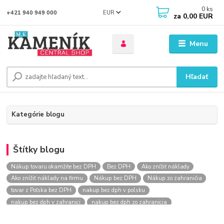
0
ks
EUR
+421 940 949 000
za
0,00 EUR
Menu
Hľadať
Kategórie blogu
Štítky blogu
Nákup tovaru okamžite bez DPH
Bez DPH
Ako znížiť náklady
Ako znížiť náklady na firmu
Nákup bez DPH
Nákup zo zahraničia
tovar z Poľska bez DPH
nakup bez dph v polsku
nakup bez dph v zahranici
nakup bez dph zo zahranicia
nákup bez dph
nákup bez dph v eu
nakupovanie na firmu bez dph