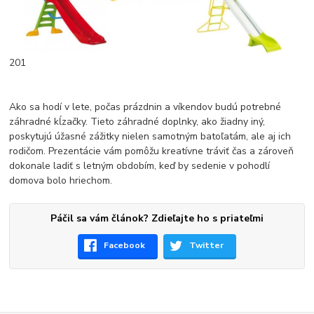
201
Ako sa hodí v lete, počas prázdnin a víkendov budú potrebné
záhradné kĺzačky. Tieto záhradné doplnky, ako žiadny iný,
poskytujú úžasné zážitky nielen samotným batoľatám, ale aj ich
rodičom. Prezentácie vám pomôžu kreatívne tráviť čas a zároveň
dokonale ladiť s letným obdobím, keď by sedenie v pohodlí
domova bolo hriechom.
Páčil sa vám článok? Zdieľajte ho s priateľmi
Facebook
Twitter