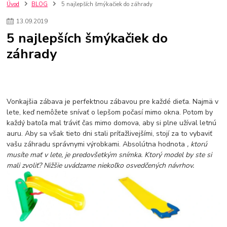
szco nakup bez dph
Smart hodinky pre deti
Úvod
BLOG
5 najlepších šmýkačiek do záhrady
Vyberáme 11 najväčších plyšových hračiek
Plyšové hračky
13
.
09
.
2019
Plyšový macovia
10 jedinečných súprav Lego Star Wars
5 najlepších šmýkačiek do
Lego Star Wars
Darčeky na Vianoce 2019
záhrady
Vianočný darček pre dievča do 20€
Darčeky pre dievčatá
Star Wars
Hry pre deti
Skladačky pre deti
Kedy by malo batoľa meniť posteľ?
Detské postele
Detský nábytok
L.O.L. Surprise
L.O.L. Surprise bábiky
L.O.L. Surprise autíčka
L.O.L. Surprise zvieratká
L.O.L. Surprise hračky
Vonkajšia zábava je perfektnou zábavou pre každé dieťa. Najmä v
L.O.L. Surprise domčeky
L.O.L. Surprise postavičky
lete, keď nemôžete snívať o lepšom počasí mimo okna. Potom by
každý batoľa mal tráviť čas mimo domova, aby si plne užíval letnú
L.O.L. Surprise zberateľské figúrky
L.O.L. OMG
L.O.L. OMG Bábiky
auru. Aby sa však tieto dni stali príťažlivejšími, stojí za to vybaviť
vašu záhradu správnymi výrobkami. Absolútna hodnota
, ktorú
musíte mať v lete, je predovšetkým snímka. Ktorý model by ste si
mali zvoliť? Nižšie uvádzame niekoľko osvedčených návrhov.