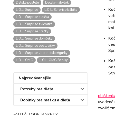
Detské postele
Detský nábytok
Ko
L.O.L. Surprise
L.O.L. Surprise bábiky
vet
L.O.L. Surprise autíčka
mat
L.O.L. Surprise zvieratká
kol
L.O.L. Surprise hračky
Ko
L.O.L. Surprise domčeky
ces
L.O.L. Surprise postavičky
Spr
L.O.L. Surprise zberateľské figúrky
L.O.L. OMG
L.O.L. OMG Bábiky
Ko
ode
Str
Najpredávanejšie
-Potreby pre dieťa
pláštenk
-Doplnky pre matku a dieťa
uvedené m
zvoliť t
-AUTÁ, LODE, RAKETY