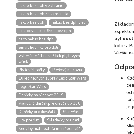
nakup bez dph v zahranici
nakup bez dph zo zahranicia
nákup bez dph
nákup bez dph v eu
Základom 
nakupovanie na firmu bez dph
aspektom
byť dosť
szco nakup bez dph
kolies. P
Smart hodinky pre deti
Väčšie na
Vyberáme 11 najväčších plyšových
hračiek
Odpo
Plyšové hračky
Plyšový macovia
Ko
10 jedinečných súprav Lego Star Wars
ce
Lego Star Wars
och
Darčeky na Vianoce 2019
far
Vianočný darček pre dievča do 20€
je 
Darčeky pre dievčatá
Star Wars
Ko
Hry pre deti
Skladačky pre deti
Nie
Kedy by malo batoľa meniť posteľ?
ľah