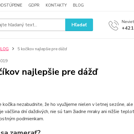
ODSTÚPENIE
GDPR
KONTAKTY
BLOG
Neviet
Hľadať
+421
BLOG
5 kočíkov najlepšie pre dážď
2019
číkov najlepšie pre dážď
e kočíka nezabudnite, že ho využijeme nielen v letnej sezóne, ale
je väčšina dní daždivých, nie sú tam žiadne mraky ani nižšie tep
ostným podmienkam.
 sa zamerať?