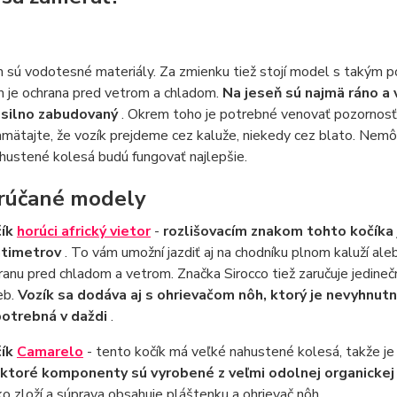
sú vodotesné materiály. Za zmienku tiež stojí model s takým po
 je ochrana pred vetrom a chladom.
Na jeseň sú najmä ráno a 
 silno zabudovaný
. Okrem toho je potrebné venovať pozornosť 
amätajte, že vozík prejdeme cez kaluže, niekedy cez blato. Nemôž
hustené kolesá budú fungovať najlepšie.
rúčané modely
čík
horúci africký vietor
-
rozlišovacím znakom tohto kočíka 
ntimetrov
. To vám umožní jazdiť aj na chodníku plnom kaluží ale
ranu pred chladom a vetrom. Značka Sirocco tiež zaručuje jedineč
ieb.
Vozík sa dodáva aj s ohrievačom nôh, ktorý je nevyhnutn
potrebná v daždi
.
čík
Camarelo
- tento kočík má veľké nahustené kolesá, takže je
ktoré komponenty sú vyrobené z veľmi odolnej organickej 
ko zloží a súprava obsahuje pláštenku a ohrievač nôh.