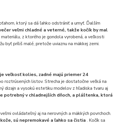
ťahom, ktorý sa dá ľahko odstrániť a umyť. Ďalším
večer veľmi chladné a veterné, takže kočík by mal
materiálu, z ktorého je gondola vyrobená, a veľkosti
u byť príliš malé, pretože uviaznu na mäkkej zemi.
je veľkosť kolies, zadné majú priemer 24
bo roztrúsených listov. Strecha je dostatočne veľká na
ný dizajn a vysokú estetiku modelov z hľadiska tvaru aj
e potrebný v chladnejších dňoch, a pláštenka, ktorá
 veľmi ovládateľný aj na nerovných a mäkkých povrchoch.
kože, sú nepremokavé a ľahko sa čistia
. Kočík sa