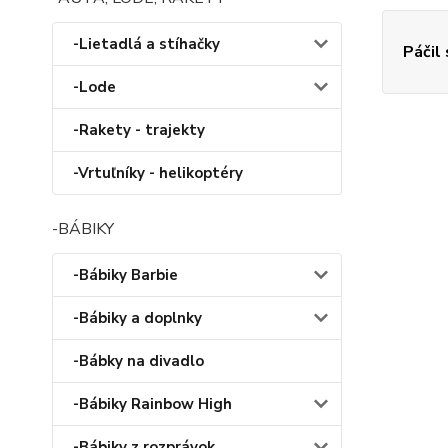
-Lietadlá a stíhačky
Páčil
-Lode
-Rakety - trajekty
-Vrtuľníky - helikoptéry
-BÁBIKY
-Bábiky Barbie
-Bábiky a doplnky
-Bábky na divadlo
-Bábiky Rainbow High
-Bábiky z rozprávok