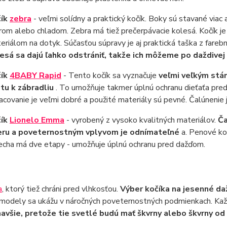
čík
zebra
- veľmi solídny a praktický kočík. Boky sú stavané viac
rom alebo chladom. Zebra má tiež prečerpávacie kolesá. Kočík je
eriálom na dotyk. Súčasťou súpravy je aj praktická taška z fareb
esá sa dajú ľahko odstrániť, takže ich môžeme po daždivej
čík
4BABY Rapid
- Tento kočík sa vyznačuje
veľmi veľkým stán
tu k zábradliu
. To umožňuje takmer úplnú ochranu dieťaťa pred
acovanie je veľmi dobré a použité materiály sú pevné. Čalúnenie j
čík
Lionelo Emma
- vyrobený z vysoko kvalitných materiálov.
Ča
ru a poveternostným vplyvom je odnímateľné
a. Penové ko
echa má dve etapy - umožňuje úplnú ochranu pred dažďom.
a
, ktorý tiež chráni pred vlhkosťou.
Výber kočíka na jesenné da
odely sa ukážu v náročných poveternostných podmienkach. Každá 
mavšie, pretože tie svetlé budú mať škvrny alebo škvrny o