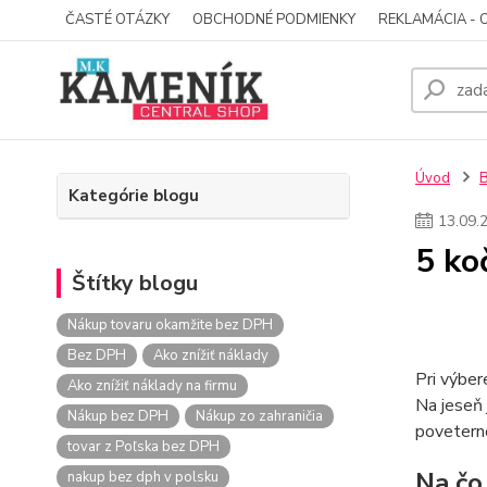
ČASTÉ OTÁZKY
OBCHODNÉ PODMIENKY
REKLAMÁCIA - 
Úvod
Kategórie blogu
13
.
09
.
5 ko
Štítky blogu
Nákup tovaru okamžite bez DPH
Bez DPH
Ako znížiť náklady
Pri výber
Ako znížiť náklady na firmu
Na jeseň 
Nákup bez DPH
Nákup zo zahraničia
povetern
tovar z Poľska bez DPH
Na čo
nakup bez dph v polsku