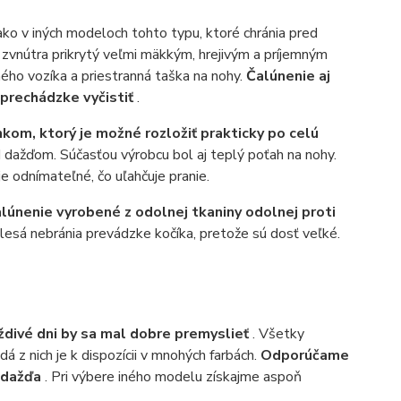
 ako v iných modeloch tohto typu, ktoré chránia pred
 zvnútra prikrytý veľmi mäkkým, hrejivým a príjemným
ného vozíka a priestranná taška na nohy.
Čalúnenie aj
 prechádzke vyčistiť
.
kom, ktorý je možné rozložiť prakticky po celú
 dažďom. Súčasťou výrobcu bol aj teplý poťah na nohy.
e odnímateľné, čo uľahčuje pranie.
lúnenie vyrobené z odolnej tkaniny odolnej proti
lesá nebránia prevádzke kočíka, pretože sú dosť veľké.
ždivé dni by sa mal dobre premyslieť
. Všetky
z nich je k dispozícii v mnohých farbách.
Odporúčame
d dažďa
. Pri výbere iného modelu získajme aspoň