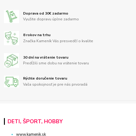
Doprava od 30€ zadarmo
Využite dopravu úplne zadarmo
8 rokov na trhu
Značka Kameník Vás presvedčí o kvalite
30 dní na vrátenie tovaru
Predĺžili sme dobu na vrátenie tovaru
Rýchle doručenie tovaru
Vaša spokojnosť je pre nás prvoradá
DETI, ŠPORT, HOBBY
www.kamenik.sk