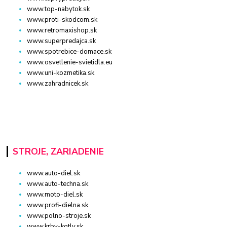
www.top-nabytok.sk
www.proti-skodcom.sk
www.retromaxishop.sk
www.superpredajca.sk
www.spotrebice-domace.sk
www.osvetlenie-svietidla.eu
www.uni-kozmetika.sk
www.zahradnicek.sk
STROJE, ZARIADENIE
www.auto-diel.sk
www.auto-techna.sk
www.moto-diel.sk
www.profi-dielna.sk
www.polno-stroje.sk
www.krby-kotly.sk