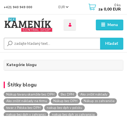
0
ks
EUR
+421 940 949 000
za
0,00 EUR
Menu
Hľadať
Kategórie blogu
Štítky blogu
Nákup tovaru okamžite bez DPH
Bez DPH
Ako znížiť náklady
Ako znížiť náklady na firmu
Nákup bez DPH
Nákup zo zahraničia
tovar z Poľska bez DPH
nakup bez dph v polsku
nakup bez dph v zahranici
nakup bez dph zo zahranicia
nákup bez dph
nákup bez dph v eu
nakupovanie na firmu bez dph