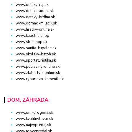
www.detsky-raj.sk
www.detskaradost.sk
www.detsky-hrdina.sk
www.domaci-milacik.sk
www.hracky-online.sk
www.kupelna.shop
www.stonshop.sk
www.sanita-kupelne.sk
www.skolsky-batoh.sk
www.sportaturistika.sk
www.potraviny-online.sk
www.zlatnictvo-online.sk
www.rybarstvo-kamenik.sk
DOM, ZÁHRADA
www.dm-drogeria.sk
www.kvalitnytovar.sk
www.najvypredaj.sk
www.topvypredaj.sk