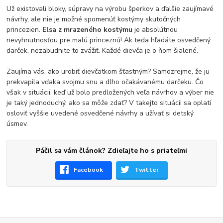
Už existovali bloky, súpravy na výrobu šperkov a ďalšie zaujímavé
návrhy, ale nie je možné spomenúť kostýmy skutočných
princezien.
Elsa z mrazeného kostýmu
je absolútnou
nevyhnutnosťou pre malú princeznú! Ak teda hľadáte osvedčený
darček, nezabudnite to zvážiť. Každé dievča je o ňom šialené.
Zaujíma vás, ako urobiť dievčatkom šťastným? Samozrejme, že ju
prekvapila vďaka svojmu snu a dlho očakávanému darčeku. Čo
však v situácii, keď už bolo predložených veľa návrhov a výber nie
je taký jednoduchý, ako sa môže zdať? V takejto situácii sa oplatí
osloviť vyššie uvedené osvedčené návrhy a užívať si detský
úsmev.
Páčil sa vám článok? Zdieľajte ho s priateľmi
Facebook
Twitter