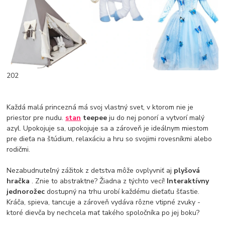
202
Každá malá princezná má svoj vlastný svet, v ktorom nie je
priestor pre nudu.
stan
teepee
ju do nej ponorí a vytvorí malý
azyl. Upokojuje sa, upokojuje sa a zároveň je ideálnym miestom
pre dieťa na štúdium, relaxáciu a hru so svojimi rovesníkmi alebo
rodičmi.
Nezabudnuteľný zážitok z detstva môže ovplyvniť aj
plyšová
hračka
. Znie to abstraktne? Žiadna z týchto vecí!
Interaktívny
jednorožec
dostupný na trhu urobí každému dieťaťu šťastie.
Kráča, spieva, tancuje a zároveň vydáva rôzne vtipné zvuky -
ktoré dievča by nechcela mať takého spoločníka po jej boku?