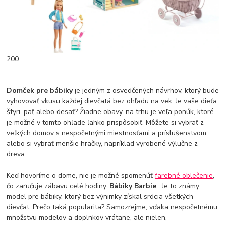
200
Domček pre bábiky
je jedným z osvedčených návrhov, ktorý bude
vyhovovať vkusu každej dievčatá bez ohľadu na vek. Je vaše dieťa
štyri, päť alebo desať? Žiadne obavy, na trhu je veľa ponúk, ktoré
je možné v tomto ohľade ľahko prispôsobiť. Môžete si vybrať z
veľkých domov s nespočetnými miestnosťami a príslušenstvom,
alebo si vybrať menšie hračky, napríklad vyrobené výlučne z
dreva.
Keď hovoríme o dome, nie je možné spomenúť
farebné oblečenie
,
čo zaručuje zábavu celé hodiny.
Bábiky Barbie
. Je to známy
model pre bábiky, ktorý bez výnimky získal srdcia všetkých
dievčat. Prečo taká popularita? Samozrejme, vďaka nespočetnému
množstvu modelov a doplnkov vrátane, ale nielen,