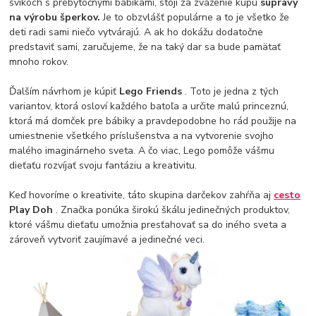
švíkoch s prebytočnými bábikami, stojí za zváženie kúpu
súpravy
na výrobu šperkov.
Je to obzvlášť populárne a to je všetko že
deti radi sami niečo vytvárajú. A ak ho dokážu dodatočne
predstaviť sami, zaručujeme, že na taký dar sa bude pamätať
mnoho rokov.
Ďalším návrhom je kúpiť
Lego Friends
. Toto je jedna z tých
variantov, ktorá osloví každého batoľa a určite malú princeznú,
ktorá má domček pre bábiky a pravdepodobne ho rád použije na
umiestnenie všetkého príslušenstva a na vytvorenie svojho
malého imaginárneho sveta. A čo viac, Lego pomôže vášmu
dieťaťu rozvíjať svoju fantáziu a kreativitu.
Keď hovoríme o kreativite, táto skupina darčekov zahŕňa aj
cesto
Play Doh
. Značka ponúka širokú škálu jedinečných produktov,
ktoré vášmu dieťaťu umožnia presťahovať sa do iného sveta a
zároveň vytvoriť zaujímavé a jedinečné veci.