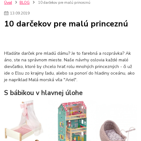
szco nakup bez dph
Smart hodinky pre deti
Úvod
BLOG
10 darčekov pre malú princeznú
Vyberáme 11 najväčších plyšových hračiek
Plyšové hračky
13
.
09
.
2019
Plyšový macovia
10 jedinečných súprav Lego Star Wars
10 darčekov pre malú princeznú
Lego Star Wars
Darčeky na Vianoce 2019
Vianočný darček pre dievča do 20€
Darčeky pre dievčatá
Star Wars
Hry pre deti
Skladačky pre deti
Kedy by malo batoľa meniť posteľ?
Detské postele
Detský nábytok
L.O.L. Surprise
Hľadáte darček pre mladú dámu? Je to farebná a rozprávka? Ak
L.O.L. Surprise bábiky
L.O.L. Surprise autíčka
áno, ste na správnom mieste. Naše návrhy oslovia každé malé
L.O.L. Surprise zvieratká
L.O.L. Surprise hračky
dievčatko, ktoré by chcelo hrať rolu mnohých princezných - či už
L.O.L. Surprise domčeky
L.O.L. Surprise postavičky
ide o Elsu zo krajiny ľadu, alebo sa ponorí do hladiny oceánu, ako
L.O.L. Surprise zberateľské figúrky
L.O.L. OMG
L.O.L. OMG Bábiky
je napríklad Malá morská víla "Ariel".
S bábikou v hlavnej úlohe