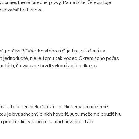
yť umiestnené farebné prvky. Pamätajte, že existuje
te začať hrať znova.
ú porážku? "Všetko alebo nič" je hra založená na
byť jednoduché, nie je tomu tak vôbec. Okrem toho počas
otách, čo výrazne brzdí vykonávanie príkazov.
sť - to je len niekoľko z nich. Niekedy ich môžeme
ou je byť schopný o nich hovoriť. A tu môžeme použiť hru
 a prostredie, v ktorom sa nachádzame. Táto