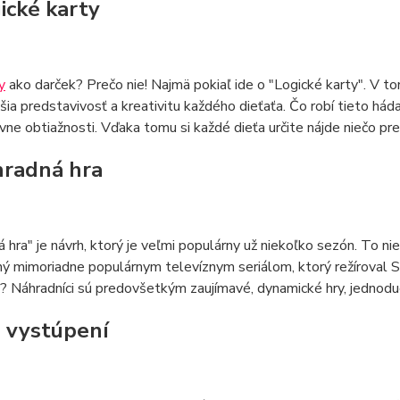
gické karty
y
ako darček? Prečo nie! Najmä pokiaľ ide o "Logické karty". V 
šia predstavivosť a kreativitu každého dieťaťa. Čo robí tieto há
vne obtiažnosti. Vďaka tomu si každé dieťa určite nájde niečo pre
hradná hra
 hra" je návrh, ktorý je veľmi populárny už niekoľko sezón. To ni
ný mimoriadne populárnym televíznym seriálom, ktorý režíroval S
 Náhradníci sú predovšetkým zaujímavé, dynamické hry, jednoduch
a vystúpení