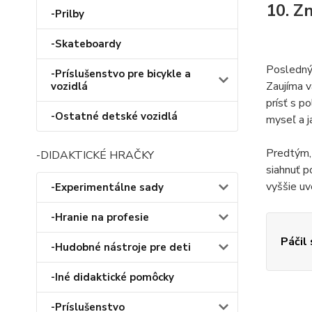
10. Z
-Prilby
-Skateboardy
Posledným
-Príslušenstvo pre bicykle a
Zaujíma v
vozidlá
prísť s p
-Ostatné detské vozidlá
myseľ a j
Predtým, 
-DIDAKTICKÉ HRAČKY
siahnuť p
vyššie uv
-Experimentálne sady
-Hranie na profesie
Páčil
-Hudobné nástroje pre deti
-Iné didaktické pomôcky
-Príslušenstvo