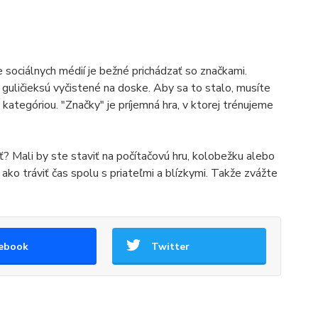
 sociálnych médií je bežné prichádzať so značkami.
 guličieksú vyčistené na doske. Aby sa to stalo, musíte
ategóriou. "Značky" je príjemná hra, v ktorej trénujeme
ť? Mali by ste staviť na počítačovú hru, kolobežku alebo
 ako tráviť čas spolu s priateľmi a blízkymi. Takže zvážte
ebook
Twitter