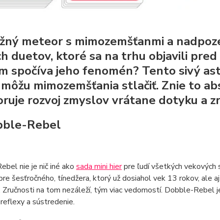
užný meteor s mimozemšťanmi a nadpoz
ch duetov, ktoré sa na trhu objavili pred
m spočíva jeho fenomén? Tento sivý ast
 môžu mimozemšťania stlačiť. Znie to a
ruje rozvoj zmyslov vrátane dotyku a zr
bble-Rebel
bel nie je nič iné ako
sada mini hier
pre ľudí všetkých vekových s
pre šesťročného, tínedžera, ktorý už dosiahol vek 13 rokov, ale 
s. Zručnosti na tom nezáleží, tým viac vedomostí. Dobble-Rebel je
 reflexy a sústredenie.