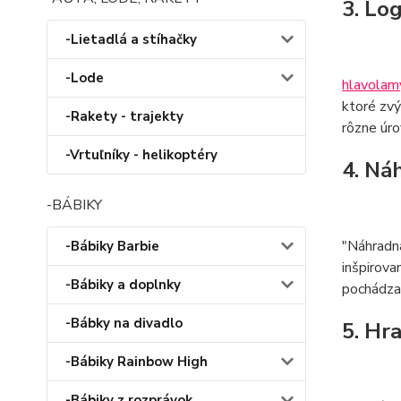
3. Lo
-Lietadlá a stíhačky
-Lode
hlavolam
ktoré zvý
-Rakety - trajekty
rôzne úro
-Vrtuľníky - helikoptéry
4. Ná
-BÁBIKY
"Náhradná
-Bábiky Barbie
inšpirova
-Bábiky a doplnky
pochádza?
-Bábky na divadlo
5. Hr
-Bábiky Rainbow High
-Bábiky z rozprávok