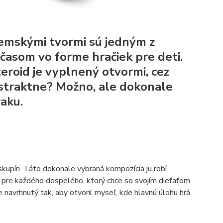
emskými tvormi sú jedným z
 časom vo forme hračiek pre deti.
eroid je vyplnený otvormi, cez
bstraktne? Možno, ale dokonale
aku.
kupín. Táto dokonale vybraná kompozícia ju robí
aj pre každého dospelého, ktorý chce so svojím dieťaťom
 navrhnutý tak, aby otvoril myseľ, kde hlavnú úlohu hrá