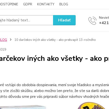
ODSTÚPENIE
GDPR
KONTAKTY
BLOG
Neviet
Hľadať
+421
BLOG
10 darčekov iných ako všetky - ako prekvapiť 13-ročného
2019
arčekov iných ako všetky - ako 
oré vstúpi do obdobia dospievania, mení svoje hľadisko a myslenie
y ste zložili skúšku, alebo možno len preto, že ste sa darili do
tohto dôvodu sme pre vás pripravili súbor návrhov vhodných hrač