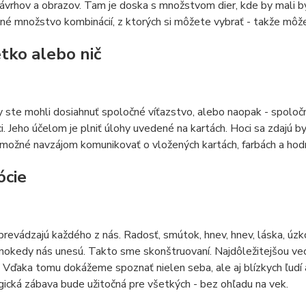
ávrhov a obrazov. Tam je doska s množstvom dier, kde by mali b
é množstvo kombinácií, z ktorých si môžete vybrať - takže môže
etko alebo nič
 ste mohli dosiahnuť spoločné víťazstvo, alebo naopak - spoločn
i. Jeho účelom je plniť úlohy uvedené na kartách. Hoci sa zdajú 
 možné navzájom komunikovať o vložených kartách, farbách a hodn
ócie
revádzajú každého z nás. Radosť, smútok, hnev, hnev, láska, úzko
 inokedy nás unesú. Takto sme skonštruovaní. Najdôležitejšou vec
 Vďaka tomu dokážeme spoznať nielen seba, ale aj blízkych ľudí
ická zábava bude užitočná pre všetkých - bez ohľadu na vek.