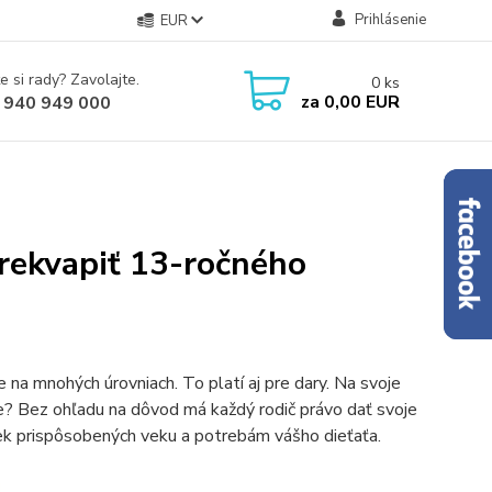
Prihlásenie
EUR
e si rady? Zavolajte.
0
ks
za
0,00 EUR
 940 949 000
prekvapiť 13-ročného
 na mnohých úrovniach. To platí aj pre dary. Na svoje
bre? Bez ohľadu na dôvod má každý rodič právo dať svoje
iek prispôsobených veku a potrebám vášho dieťaťa.