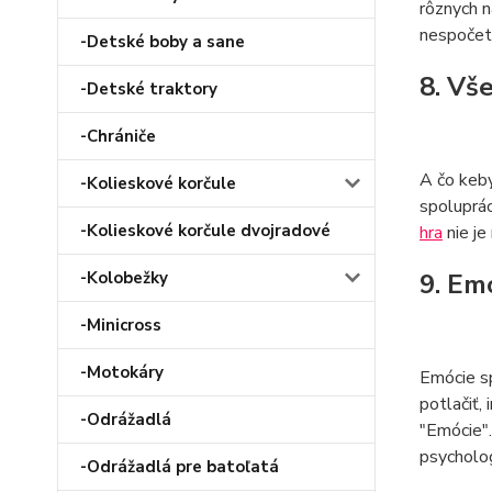
rôznych n
nespočetn
-Detské boby a sane
8. Vš
-Detské traktory
-Chrániče
A čo keby
-Kolieskové korčule
spoluprác
-Kolieskové korčule dvojradové
hra
nie je
9. Em
-Kolobežky
-Minicross
-Motokáry
Emócie sp
potlačiť,
-Odrážadlá
"Emócie".
psycholog
-Odrážadlá pre batoľatá