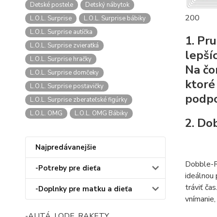
Detské postele
Detský nábytok
200
L.O.L. Surprise
L.O.L. Surprise bábiky
L.O.L. Surprise autíčka
1. Pr
L.O.L. Surprise zvieratká
lepší
L.O.L. Surprise hračky
Na čo
L.O.L. Surprise domčeky
ktoré
L.O.L. Surprise postavičky
podpo
L.O.L. Surprise zberateľské figúrky
L.O.L. OMG
L.O.L. OMG Bábiky
2. Do
Najpredávanejšie
Dobble-Re
-Potreby pre dieťa
ideálnou 
tráviť ča
-Doplnky pre matku a dieťa
vnímanie,
-AUTÁ, LODE, RAKETY