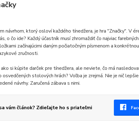
načky
 návrhom, ktorý osloví každého tínedžera, je hra "Značky". V ére
ás, o čo ide? Každý účastník musí zhromaždiť čo najviac farebných
oložkami začínajúcimi daným počiatočným písmenom a konkrétnou k
azykové zručnosti.
ako si kúpite darček pre tínedžera, ale neviete, čo má nasledova
o osvedčených stolových hrách? Voľba je zrejmá. Nie je nič lepšie
edené návrhy. Zaručená zábava s nimi.
 sa vám článok? Zdieľajte ho s priateľmi
Fac