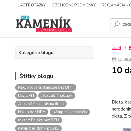
ČASTÉ OTÁZKY
OBCHODNÉ PODMIENKY
REKLAMÁCIA - 
Úvod
Kategórie blogu
13
.
09
.
10 d
Štítky blogu
Nákup tovaru okamžite bez DPH
Bez DPH
Ako znížiť náklady
Dieťa, kt
Ako znížiť náklady na firmu
narodenin
Nákup bez DPH
Nákup zo zahraničia
dieťa. Z 
tovar z Poľska bez DPH
nakup bez dph v polsku