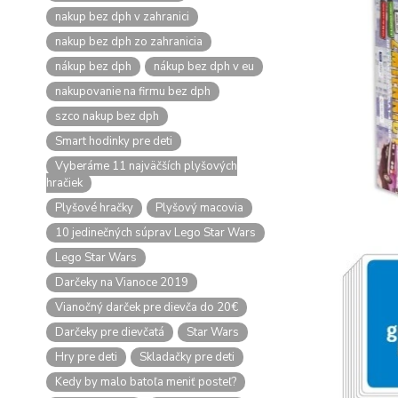
nakup bez dph v zahranici
nakup bez dph zo zahranicia
nákup bez dph
nákup bez dph v eu
nakupovanie na firmu bez dph
szco nakup bez dph
Smart hodinky pre deti
Vyberáme 11 najväčších plyšových
hračiek
Plyšové hračky
Plyšový macovia
10 jedinečných súprav Lego Star Wars
Lego Star Wars
Darčeky na Vianoce 2019
Vianočný darček pre dievča do 20€
Darčeky pre dievčatá
Star Wars
Hry pre deti
Skladačky pre deti
Kedy by malo batoľa meniť posteľ?