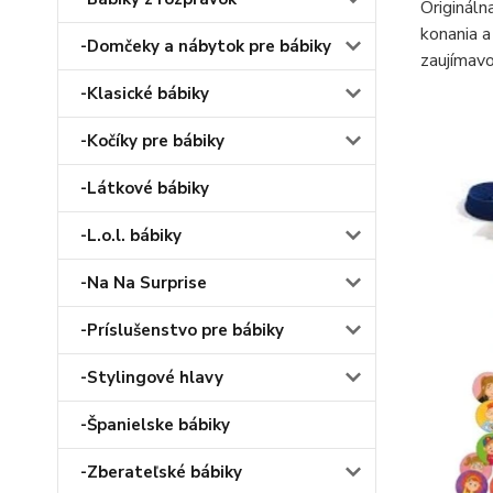
Origináln
konania a
-Domčeky a nábytok pre bábiky
zaujímav
-Klasické bábiky
-Kočíky pre bábiky
-Látkové bábiky
-L.o.l. bábiky
-Na Na Surprise
-Príslušenstvo pre bábiky
-Stylingové hlavy
-Španielske bábiky
-Zberateľské bábiky