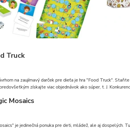
od Truck
vrhom na zaujímavý darček pre dieťa je hra "Food Truck". Staňte 
 predovšetkým získajte viac objednávok ako súper, t. J. Konkurenci
gic Mosaics
saics" je jedinečná ponuka pre deti, mládež, ale aj dospelých. Tu