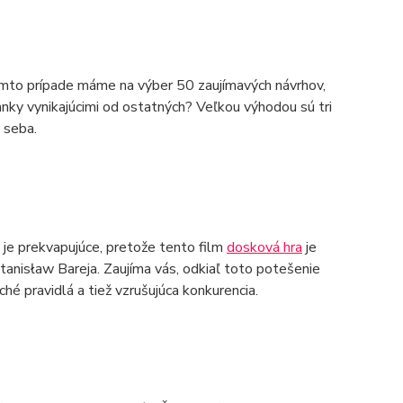
tomto prípade máme na výber 50 zaujímavých návrhov,
danky vynikajúcimi od ostatných? Veľkou výhodou sú tri
 seba.
e je prekvapujúce, pretože tento film
dosková hra
je
tanisław Bareja. Zaujíma vás, odkiaľ toto potešenie
é pravidlá a tiež vzrušujúca konkurencia.