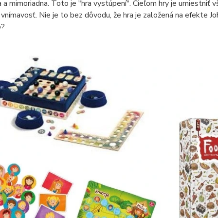
a a mimoriadna. Toto je "hra vystúpení". Cieľom hry je umiestniť vše
 vnímavosť. Nie je to bez dôvodu, že hra je založená na efekte Joh
o?